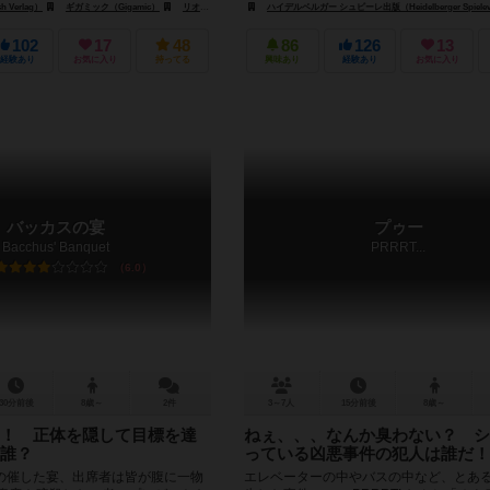
Verlag）
デヴィル（Devir）
ギガミック（Gigamic）
リオ グランデ ゲームス（Rio Grande Games）
ハイデルベルガー シュピーレ出版（Heidelberger Spielev
102
17
48
86
126
13
経験あり
お気に入り
持ってる
興味あり
経験あり
お気に入り
バッカスの宴
プゥー
Bacchus' Banquet
PRRRT...
6.0
30分前後
8歳～
2件
3～7人
15分前後
8歳～
！ 正体を隠して目標を達
ねぇ、、、なんか臭わない？ シ
誰？
っている凶悪事件の犯人は誰だ！
の催した宴、出席者は皆が腹に一物
エレベーターの中やバスの中など、とあ