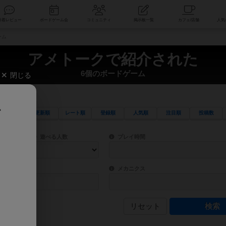
索
新着レビュー
ボードゲーム会
コミュニティ
掲示板一覧
ーム
アメトークで紹介された
6個のボードゲーム
閉じる
、
更新順
レート順
登録順
人気順
注目順
投稿数
ワード検索ができます。
検索できます。
プレイ対象人数に含まれるボードゲームを指定します。
目安となる所要時間を指定することができ
遊べる人数
プレイ時間
物などモチーフ・ストーリーを指定することができます。直感的にゲームシステムを理解
ゲーム性を構成するコアシステムです。主
バー
メカニクス
リセット