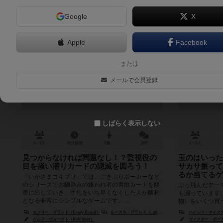
Google
X
Apple
Facebook
いかさまゴキブリ
イヌイ
または
Mogel Motte
メールで会員登録
5.9
しばらく表示しない
3～5人
30分前後
7歳～
28件
2～6人
見つからなければ問題なし！？監視役の
玉のはいった
目を掻い潜りカードの隠滅を図ろう！
サカサ振って
るか当てるゲ
「いかさまゴキブリ」では、ごきぶりポーカーなど
のシリーズでお馴染みの嫌われ者の害虫カードを順
ぶっ飛んだテー
番に出していき、手札をいち早くなくした人が勝利
も困っています
となる非常にシンプルなゲームです。 ...
物）をいくつ買
そこで雪男はイグ
エメリー・ブランド（Emely Brand）
ルーカス・ブランド（Lukas Brand）
ハインツ・マイスター（
ロルフ・ヴォークト（Rolf Vogt）
ヴィクター・ボーデン（