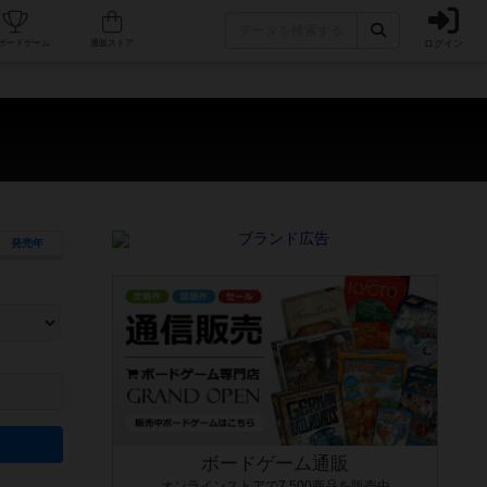
ログイン
カフェ/店舗
人気ボードゲーム
通販ストア
発売年
ます。マニュアルを読む時間や参加者へのルール説明時間は含まれていないため、初めて遊
できるよう、中世ファンタジー・クッキング・海賊同士の対決など、ゲームコンセプトを絞
にボードゲームに慣れている方向けの絞込機能です。例えば「ダイスロール」はランダム値
ボードゲーム通販
オンラインストアで7,500商品を販売中