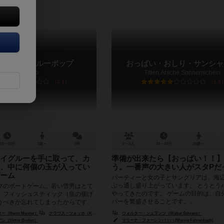
ット / イグルーポップ
おっぱい・おしり・サンシャ
Igloo Pop
Titten Ärsche Sonnenschein
6.1
5.8
15～20分
7歳～
5件
2～5人
30～40分
16歳～
イグルーを手に取って、カ
準備が出来たら【おっぱい！！】
、中に何個の玉が入ってい
う。一番声の大きい人がスタPだ
ーム
パーティーと女の子とサングリアは、海辺
ぶっ通し盛り上がっています。 とうとう
マのボードゲーム。若い雪男はとて
やってきたのです。 ゲームの目的は、自
、フィッシュスティック（魚の揚げ
バーを繁盛させることです。...
うべきか忘れてしまったからです。
ルーをかたっぱしから...
Heinz Meister）
クラウス・ツォッホ（Klaus Zoch）
ウォルター・シュランツ（Walter Schranz）
Victor Boden）
マリーナ・ファーレンバッハ (Marina Fahrenbach)