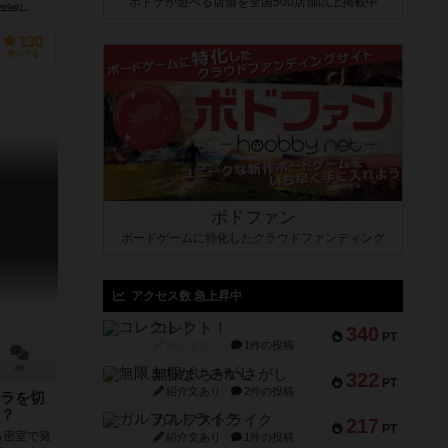
ボドゲが遊べる店舗を全国500店舗以上掲載中
erlag）
130
持ってる
ボドファン
ボードゲームに特化したクラウドファンディング
アクセス数 急上昇中
コレクト！
340
PT
紹介文なし
1件の投稿
4件
無限まちがいさがし
322
PT
紹介文あり
2件の投稿
ラを切
？
ガルフストライク
217
PT
る密室で発
紹介文あり
1件の投稿