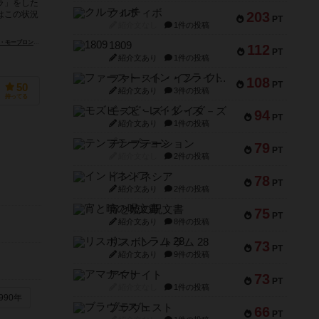
ナラ」をした
クルティボ
203
はこの状況
PT
紹介文なし
1件の投稿
dovic Maublanc）
1809
112
PT
紹介文あり
1件の投稿
ファースト・イン・フライト
108
PT
50
紹介文あり
3件の投稿
持ってる
モズビ－ズ・レイダ－ズ
94
PT
紹介文あり
1件の投稿
テンプテーション
79
PT
紹介文なし
2件の投稿
インドネシア
78
PT
紹介文あり
2件の投稿
宵と暁の呪文書
75
PT
紹介文あり
8件の投稿
リスボン・トラム 28
73
PT
紹介文あり
9件の投稿
アマナイト
73
PT
紹介文なし
1件の投稿
990年
ブラヴェスト
66
PT