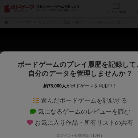
世界のボードゲームを楽しもう！
ボードゲーム専門の総合情報サイト
データベース
検
ボドゲーマTOP
ボードゲームの検索
アメトークで紹介された 6個のボードゲ
ボードゲームのプレイ履歴を記録して
さくさく表示
じっくり表示
自分のデータを管理しませんか？
商品名、商品説明文、デザイナー名、テーマ名、メカニクス名を対象にフリー
ゲームデザイナー名を指定して
フリーワード
ゲームデザイナー
約75,000人
がボドゲーマを利用中！
遊んだボードゲームを記録する
対象年齢を指定します。
世界観や登場人
対象年齢
テーマ/フレー
気になるゲームのレビューを読む
お気に入り作品・所有リストの共有
ログイン / 会員登録（10秒）