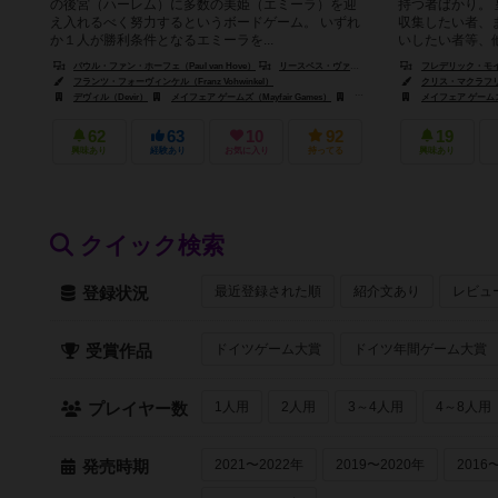
の後宮（ハーレム）に多数の美姫（エミーラ）を迎
持つ者ばかり。
え入れるべく努力するというボードゲーム。 いずれ
収集したい者、
か１人が勝利条件となるエミーラを...
いしたい者等、他
パウル・ファン・ホーフェ（Paul van Hove）
リースベス・ヴァンゼール（Liesbeth Vanzeir）
フレデリック・モイヤー
フランツ・フォーヴィンケル（Franz Vohwinkel）
クリス・マクラフリン（C
デヴィル（Devir）
メイフェア ゲームズ（Mayfair Games）
ファランクス・ゲームズ（Phalanx Ga
メイフェア ゲームズ（
62
63
10
92
19
興味あり
経験あり
お気に入り
持ってる
興味あり
クイック検索
最近登録された順
紹介文あり
レビュ
登録状況
ドイツゲーム大賞
ドイツ年間ゲーム大賞
受賞作品
1人用
2人用
3～4人用
4～8人用
プレイヤー数
2021〜2022年
2019〜2020年
2016
発売時期