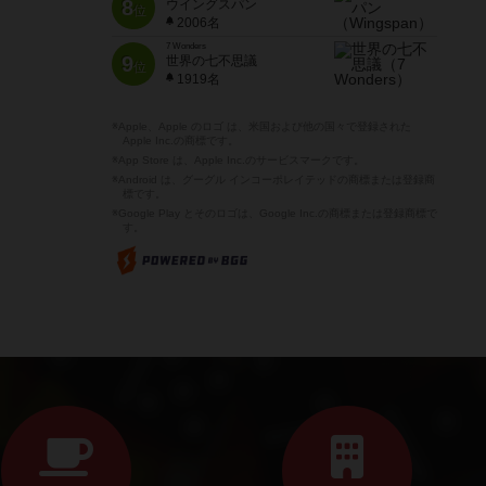
8
ウイングスパン
位
2006名
7 Wonders
9
世界の七不思議
位
1919名
※Apple、Apple のロゴ は、米国および他の国々で登録された
Apple Inc.の商標です。
※App Store は、Apple Inc.のサービスマークです。
※Android は、グーグル インコーポレイテッドの商標または登録商
標です。
※Google Play とそのロゴは、Google Inc.の商標または登録商標で
す。