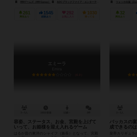
999ゲームズ（999 Games）
ADCブラックファイア・エンターテイメント（ADC Blackfire Entertainment）
ツォッホ出版（Zoch 
261
1545
292
1030
32
興味あり
経験あり
お気に入り
持ってる
興味あり
エミーラ
Emira
6.0
3～5人
100分前後
12歳～
3件
3～5人
容姿、ステータス、お金、宮殿を上げて
バッカスの宴
いって、お姫様を迎え入れるゲーム
成できるのは
はるか昔の東洋のシャイフ（族長）となって、宮殿
皇帝カリギュラ