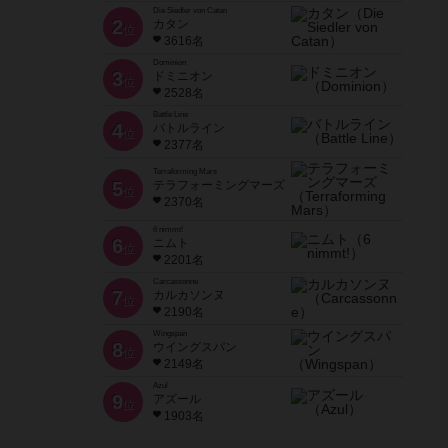
Die Siedler von Catan
2
カタン
位
3616名
Dominion
3
ドミニオン
位
2528名
Battle Line
4
バトルライン
位
2377名
Terraforming Mars
5
テラフォーミングマーズ
位
2370名
6 nimmt!
6
ニムト
位
2201名
Carcassonne
7
カルカソンヌ
位
2190名
Wingspan
8
ウイングスパン
位
2149名
Azul
9
アズール
位
1903名