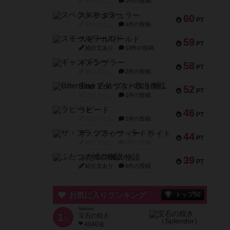
紹介文なし
1件の投稿
スペクタキュラー
60
PT
紹介文なし
1件の投稿
スモールワールド
59
PT
紹介文あり
13件の投稿
ギャンブラー
58
PT
紹介文なし
2件の投稿
Bitter End ブタペスト救出作戦
52
PT
紹介文なし
1件の投稿
ラピード
46
PT
紹介文なし
1件の投稿
ザ・フラッフィー・ライト
44
PT
紹介文なし
0件の投稿
ふたつの城の物語
39
PT
紹介文あり
6件の投稿
お気に入りランキング
トップ50
Splendor
1
宝石の煌き
位
4040名