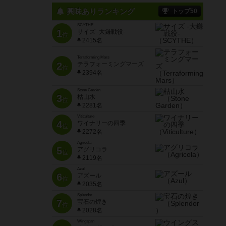
興味ありランキング
トップ50
SCYTHE
1
サイズ -大鎌戦役-
位
2415名
Terraforming Mars
2
テラフォーミングマーズ
位
2394名
Stone Garden
3
枯山水
位
2281名
Viticulture
4
ワイナリーの四季
位
2272名
Agricola
5
アグリコラ
位
2119名
Azul
6
アズール
位
2035名
Splendor
7
宝石の煌き
位
2028名
Wingspan