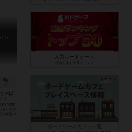
イン
人気ボードゲーム
総合おすすめランキング
3件
と叫ぼ
っ！
で24時間
バカンスが
分の海辺の
ボードゲームカフェ一覧