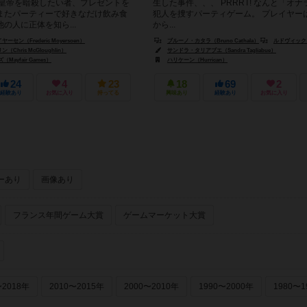
 皇帝を暗殺したい者、プレゼントを
生した事件、、、 PRRRT! なんと「オ
またパーティーで好きなだけ飲み食
犯人を捜すパーティゲーム。 プレイヤー
の人に正体を知ら...
から...
セン（Frederic Moyersoen）
ブルーノ・カタラ（Bruno Cathala）
ルドヴィック・モーブロン（Lu
hris McGloughlin）
サンドラ・タリアブエ（Sandra Tagliabue）
mes B.V.）
Mayfair Games）
ハリケーン（Hurrican）
24
4
23
18
69
2
経験あり
お気に入り
持ってる
興味あり
経験あり
お気に入り
ーあり
画像あり
フランス年間ゲーム大賞
ゲームマーケット大賞
〜2018年
2010〜2015年
2000〜2010年
1990〜2000年
1980〜1