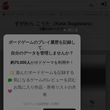
ログイン
ボドゲーマTOP
ボードゲームの検索
すがわら こうた（Kota Sugawara） 
すがわら こうた（Kota Sugawara）
1個のボードゲーム
閉じる
ボードゲームのプレイ履歴を記録し
検索メニュー
て、
自分のデータを管理しませんか？
約75,000人
がボドゲーマを利用中！
遊んだボードゲームを記録する
アイスティーブレイク
気になるゲームのレビューを読む
Ice Tea Break
お気に入り作品・所有リストの共
有
ログイン / 会員登録（10秒）
3～6人
20～30分
6歳～
0件