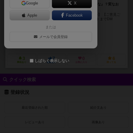
Google
X
2つのお題を組み合わせよう『主人公っぽい』『ひらがな』？変なお
題！考え方の違いを楽しもう
【ゲームマーケット２０１９秋 新作】 【マニュアル】 【ご意見ご
Apple
Facebook
質問などございましたら、luck moviesTwitterアカウントまでDM
を！！】 T...
または
すがわら こうた（Kota Sugawara）
メールで会員登録
はまむら まあさ（Maasa Hamamura）
らっくむーびー（Luck Movies）
3
7
0
6
しばらく表示しない
興味あり
経験あり
お気に入り
持ってる
クイック検索
登録状況
最近登録された順
紹介文あり
レビューあり
画像あり