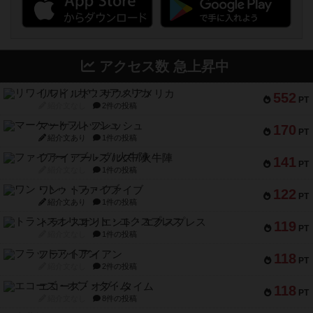
アクセス数 急上昇中
リワイルド：サウスアメリカ
552
PT
紹介文なし
2件の投稿
マーケットフレッシュ
170
PT
紹介文あり
1件の投稿
ファイアー・ブルズ / 火牛陣
141
PT
紹介文なし
1件の投稿
ワン・トゥ・ファイブ
122
PT
紹介文あり
1件の投稿
トランスオリエント・エクスプレス
119
PT
紹介文なし
1件の投稿
フラットアイアン
118
PT
紹介文なし
2件の投稿
エコーズ・オブ・タイム
118
PT
紹介文なし
8件の投稿