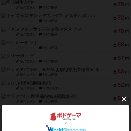
南北戦争
79
PT
紹介文あり
1件の投稿
キャプテン・フリップ：イスラ・ボンバ
72
PT
紹介文なし
2件の投稿
メメントオンラインタクティクス
70
PT
紹介文あり
4件の投稿
パーミッド
68
PT
紹介文なし
1件の投稿
クリーグ
57
PT
紹介文あり
1件の投稿
セミファイナル ～お前はまだ生きている～
53
PT
紹介文あり
1件の投稿
ふたつの街の物語
52
PT
紹介文あり
18件の投稿
クランク! ：冒険者たち（拡張）
50
PT
紹介文あり
4件の投稿
とうほうの！
42
PT
紹介文なし
1件の投稿
スターマイン・ラミー ポケット
42
PT
紹介文あり
2件の投稿