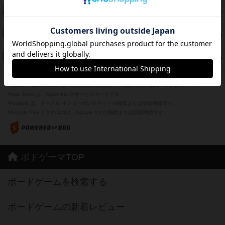
海兵隊
39
PT
紹介文あり
1件の投稿
スーパーストア3000
39
PT
紹介文なし
1件の投稿
フリップ７：復讐心とともに
37
PT
紹介文なし
2件の投稿
※Apple、Apple のロゴ は、米国および他の国々で登録されたApple Inc.の商標です。
※App Store は、Apple Inc.のサービスマークです。
※Android は、グーグル インコーポレイテッドの商標または登録商標です。
※Google Play とそのロゴは、Google Inc.の商標または登録商標です。
ボドゲーマTOP
ボードゲームを検索する
ボードゲームの新着レビュー