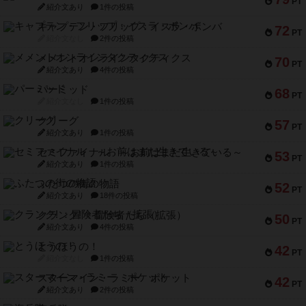
PT
紹介文あり
1件の投稿
キャプテン・フリップ：イスラ・ボンバ
72
PT
紹介文なし
2件の投稿
メメントオンラインタクティクス
70
PT
紹介文あり
4件の投稿
パーミッド
68
PT
紹介文なし
1件の投稿
クリーグ
57
PT
紹介文あり
1件の投稿
セミファイナル ～お前はまだ生きている～
53
PT
紹介文あり
1件の投稿
ふたつの街の物語
52
PT
紹介文あり
18件の投稿
クランク! ：冒険者たち（拡張）
50
PT
紹介文あり
4件の投稿
とうほうの！
42
PT
紹介文なし
1件の投稿
スターマイン・ラミー ポケット
42
PT
紹介文あり
2件の投稿