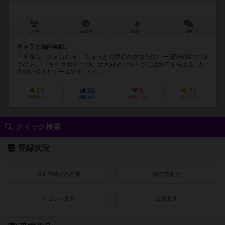
1人用
5分前後
12歳～
2件
キャラと脳内会話。
「今日も、ホメられる」 ちょっとお疲れのあなたに、一日5分間のごほ
うびを。 「キャラホメ ソロ」は大好きなキャラにほめてもらえる1人
用のいやされゲームです フィ...
17
15
5
23
興味あり
経験あり
お気に入り
持ってる
クイック検索
登録状況
最近登録された順
紹介文あり
レビューあり
画像あり