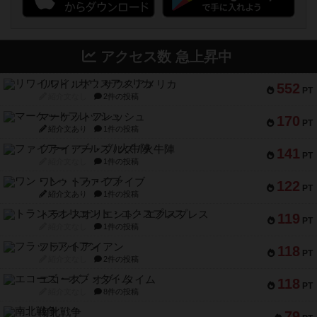
アクセス数 急上昇中
リワイルド：サウスアメリカ
552
PT
紹介文なし
2件の投稿
マーケットフレッシュ
170
PT
紹介文あり
1件の投稿
ファイアー・ブルズ / 火牛陣
141
PT
紹介文なし
1件の投稿
ワン・トゥ・ファイブ
122
PT
紹介文あり
1件の投稿
トランスオリエント・エクスプレス
119
PT
紹介文なし
1件の投稿
フラットアイアン
118
PT
紹介文なし
2件の投稿
エコーズ・オブ・タイム
118
PT
紹介文なし
8件の投稿
南北戦争
79