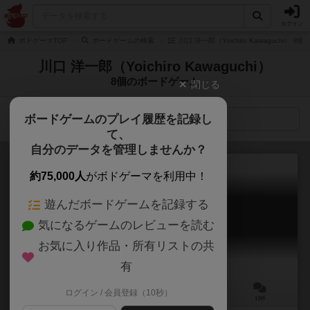
ログイン
ボドゲーマTOP
ボードゲームの検索
川口 洋一郎（Yoichiro Kawaguchi） 
川口 洋一郎（Yoichiro Kawaguchi）
8個のボードゲーム
閉じる
ボードゲームのプレイ履歴を記録し
検索メニュー
て、
自分のデータを管理しませんか？
約75,000人
がボドゲーマを利用中！
遊んだボードゲームを記録する
かたろーぐ / 語ろーぐ
気になるゲームのレビューを読む
Catalo-gue
6.1
お気に入り作品・所有リストの共
有
ログイン / 会員登録（10秒）
2～8人
10分前後
5歳～
13件