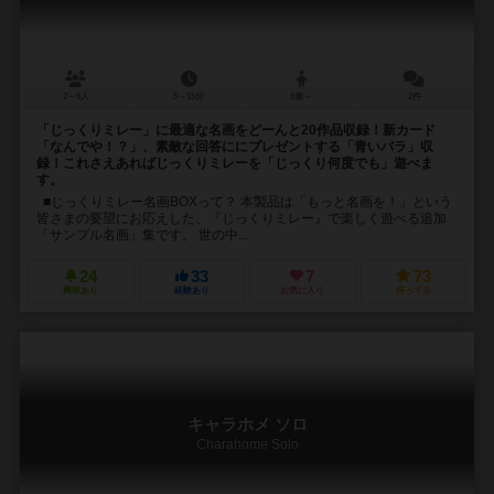
2～6人
5～15分
6歳～
2件
「じっくりミレー」に最適な名画をどーんと20作品収録！新カード
「なんでや！？」、素敵な回答ににプレゼントする「青いバラ」収
録！これさえあればじっくりミレーを「じっくり何度でも」遊べま
す。
■じっくりミレー名画BOXって？ 本製品は「もっと名画を！」という
皆さまの要望にお応えした、『じっくりミレー』で楽しく遊べる追加
「サンプル名画」集です。 世の中...
24
33
7
73
興味あり
経験あり
お気に入り
持ってる
キャラホメ ソロ
Charahome Solo