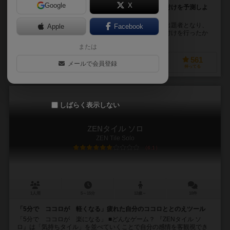
Google
X
題材は自由！７つのアイテムから出題者が選んだ順位付けを予測しよ
う
このボードゲームは非常にユニークです。誰か１人が出題者となり、
Apple
Facebook
他の人は出題者が決めたアイテムからどのような順位付けを行ったか
を予測していくパーティゲームです。 お題となる対...
または
210
512
76
561
メールで会員登録
興味あり
経験あり
お気に入り
持ってる
しばらく表示しない
ZENタイル ソロ
ZEN Tile Solo
6.1
1人用
5～15分
12歳～
10件
「5分で ココロが 軽くなる」疲れた自分のココロととのえツール
「5分で ココロが 楽になる」 ■どんなゲーム？ 『ZENタイル ソ
ロ』は「気持ちタイル」を並べていくことで自分の感情を客観視でき