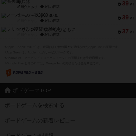
海兵隊
39
PT
紹介文あり
1件の投稿
スーパーストア3000
39
PT
紹介文なし
1件の投稿
フリップ７：復讐心とともに
37
PT
紹介文なし
2件の投稿
※Apple、Apple のロゴ は、米国および他の国々で登録されたApple Inc.の商標です。
※App Store は、Apple Inc.のサービスマークです。
※Android は、グーグル インコーポレイテッドの商標または登録商標です。
※Google Play とそのロゴは、Google Inc.の商標または登録商標です。
ボドゲーマTOP
ボードゲームを検索する
ボードゲームの新着レビュー
ボードゲーム会情報