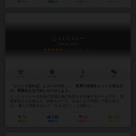
興味あり
経験あり
お気に入り
持ってる
じっくりミレー
Jikkuri Millet
5.9
2～6人
5～15分
6歳～
3件
「じっくり見れば、しゃべりだす。」 世界の名画をじっくり見なが
ら、家族みんなでおしゃべりしよう。
じっくりミレーは名画の登場人物の気持ちを想像するゲームです。 芸
術家役の人が選んだ「気持ちカード」をみんなで予想して答え合わ
せ。 選んだ理由をきいて「なるほど！」と納得し...
70
148
21
159
興味あり
経験あり
お気に入り
持ってる