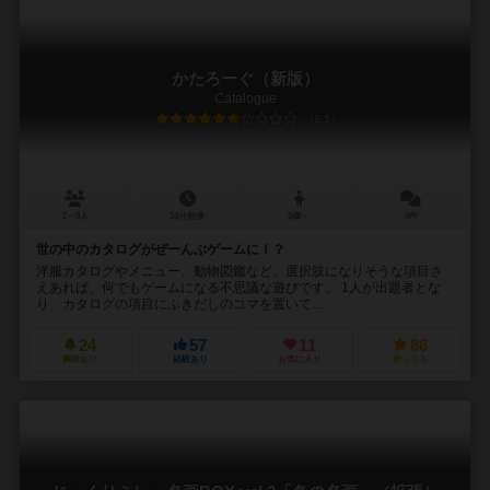
かたろーぐ（新版）
Catalogue
6.1
2～8人
10分前後
5歳～
4件
世の中のカタログがぜーんぶゲームに！？
洋服カタログやメニュー、動物図鑑など、選択肢になりそうな項目さ
えあれば、何でもゲームになる不思議な遊びです。 1人が出題者とな
り、カタログの項目にふきだしのコマを置いて...
24
57
11
86
興味あり
経験あり
お気に入り
持ってる