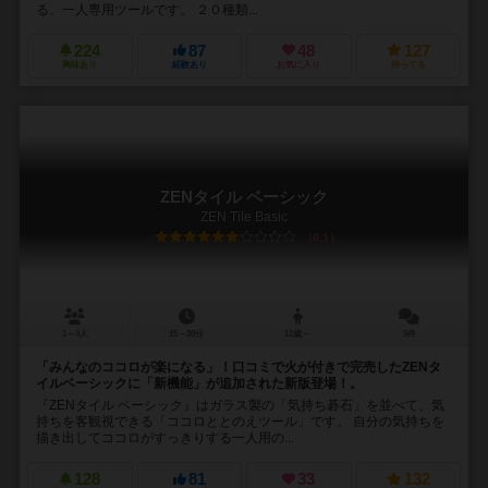
る、一人専用ツールです。 ２０種類...
224
87
48
127
興味あり
経験あり
お気に入り
持ってる
ZENタイル ベーシック
ZEN Tile Basic
6.1
1～4人
15～30分
12歳～
5件
「みんなのココロが楽になる」！口コミで火が付きで完売したZENタ
イルベーシックに「新機能」が追加された新版登場！。
『ZENタイル ベーシック』はガラス製の「気持ち碁石」を並べて、気
持ちを客観視できる「ココロととのえツール」です。 自分の気持ちを
描き出してココロがすっきりする一人用の...
128
81
33
132