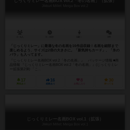
じっくりミレー名画BOX vol.2「冬の名画」（拡張）
Jikkuri Millet: Meiga Box vol.2
2～6人
5～15分
6歳～
0件
「じっくりミレー」に最適な冬の名画を16作品収録！名画を細部まで
楽しめるよう、サイズは2倍の大きさに。「新気持ちカード」、「氷の
バラ」も入ってます。
『じっくりミレー名画BOX vol.2「冬の名画」』 パッケージ情報 ■商
品情報 『じっくりミレー名画BOX vol.2「冬の名画」』(じっくりミレ
ー拡張第2弾) 「こ...
17
16
8
30
興味あり
経験あり
お気に入り
持ってる
じっくりミレー名画BOX vol.1（拡張）
Jikkuri Millet: Meiga Box vol.1