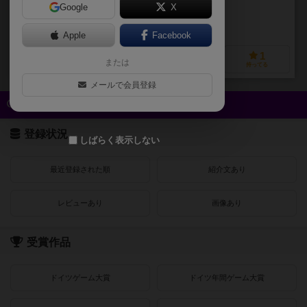
Google
X
作品説明文の編集者を募集中
Apple
Facebook
1
0
0
1
または
興味あり
経験あり
お気に入り
持ってる
メールで会員登録
クイック検索
登録状況
しばらく表示しない
最近登録された順
紹介文あり
レビューあり
画像あり
受賞作品
ドイツゲーム大賞
ドイツ年間ゲーム大賞