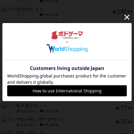
紹介文なし
1件の投稿
ブラヴェスト
140
PT
紹介文なし
1件の投稿
ドブル：ポケットモンスター
122
PT
紹介文あり
4件の投稿
ジャンヌ・ダルク-オルレアン ドロー＆ライト
118
PT
紹介文なし
5件の投稿
ファースト・イン・フライト
94
PT
紹介文あり
3件の投稿
ダイススローン
88
PT
紹介文なし
1件の投稿
ガルフストライク
80
PT
紹介文あり
1件の投稿
モズビ－ズ・レイダ－ズ
79
PT
紹介文あり
1件の投稿
リー対グラント
77
PT
紹介文あり
1件の投稿
ブレーキング・アウェイ
75
PT
紹介文あり
4件の投稿
ザ・フラッド