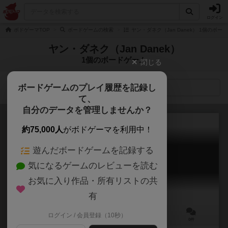
ログイン
ボドゲーマTOP
ボードゲームの検索
ヤン・ダネク（Jan Danek） 1個のボー
ヤン・ダネク（Jan Danek）
1個のボードゲーム
閉じる
ボードゲームのプレイ履歴を記録し
検索メニュー
て、
自分のデータを管理しませんか？
約75,000人
がボドゲーマを利用中！
遊んだボードゲームを記録する
マラッカ
気になるゲームのレビューを読む
Malacca
お気に入り作品・所有リストの共
有
ログイン / 会員登録（10秒）
2～8人
20～30分
9歳～
0件