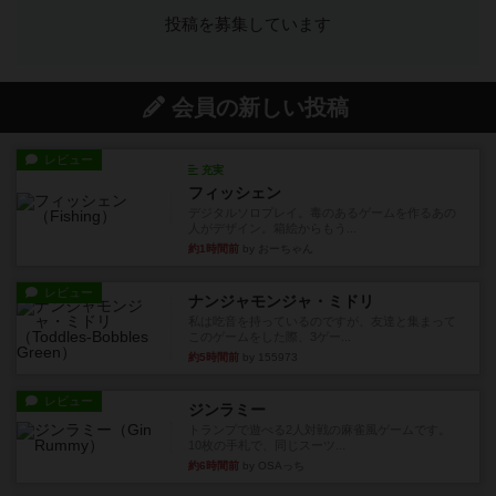
投稿を募集しています
会員の新しい投稿
レビュー
充実
フィッシェン
デジタルソロプレイ。毒のあるゲームを作るあの
人がデザイン。箱絵からもう...
約1時間前
by おーちゃん
レビュー
ナンジャモンジャ・ミドリ
私は吃音を持っているのですが、友達と集まって
このゲームをした際、3ゲー...
約5時間前
by 155973
レビュー
ジンラミー
トランプで遊べる2人対戦の麻雀風ゲームです。
10枚の手札で、同じスーツ...
約6時間前
by OSAっち