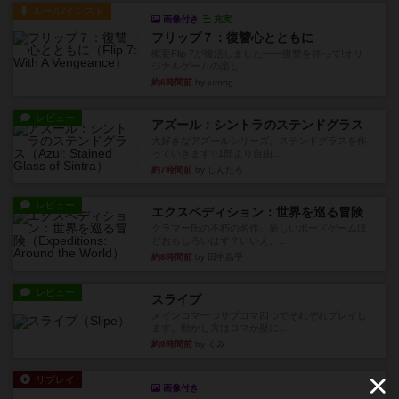
ルール/インスト
画像付き
充実
フリップ７：復讐心とともに
概要Flip 7が復活しました――復讐を伴って!オリ
ジナルゲームの楽し...
約6時間前
by jurong
レビュー
アズール：シントラのステンドグラス
大好きなアズールシリーズ。ステンドグラスを作
っていきます✨1部より自由...
約7時間前
by しんたろ
レビュー
エクスペディション：世界を巡る冒険
クラマー氏の不朽の名作。新しいボードゲームほ
どおもしろいはず？いいえ。...
約8時間前
by 田中昌平
レビュー
スライプ
メインコマ一つサブコマ四つでそれぞれプレイし
ます。動かし方はコマか壁に...
約8時間前
by くみ
リプレイ
画像付き