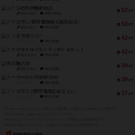
ふたつの街の物語
52
PT
紹介文あり
18件の投稿
クランク! ：冒険者たち（拡張）
50
PT
紹介文あり
4件の投稿
とうほうの！
42
PT
紹介文なし
1件の投稿
スターマイン・ラミー ポケット
42
PT
紹介文あり
2件の投稿
海兵隊
39
PT
紹介文あり
1件の投稿
スーパーストア3000
39
PT
紹介文なし
1件の投稿
フリップ７：復讐心とともに
37
PT
紹介文なし
2件の投稿
※Apple、Apple のロゴ は、米国および他の国々で登録されたApple Inc.の商標です。
※App Store は、Apple Inc.のサービスマークです。
※Android は、グーグル インコーポレイテッドの商標または登録商標です。
※Google Play とそのロゴは、Google Inc.の商標または登録商標です。