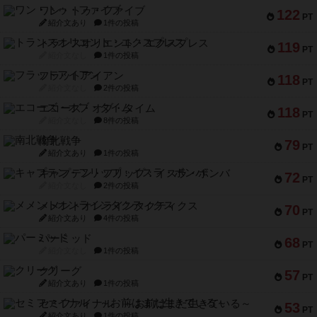
ワン・トゥ・ファイブ
122
PT
紹介文あり
1件の投稿
トランスオリエント・エクスプレス
119
PT
紹介文なし
1件の投稿
フラットアイアン
118
PT
紹介文なし
2件の投稿
エコーズ・オブ・タイム
118
PT
紹介文なし
8件の投稿
南北戦争
79
PT
紹介文あり
1件の投稿
キャプテン・フリップ：イスラ・ボンバ
72
PT
紹介文なし
2件の投稿
メメントオンラインタクティクス
70
PT
紹介文あり
4件の投稿
パーミッド
68
PT
紹介文なし
1件の投稿
クリーグ
57
PT
紹介文あり
1件の投稿
セミファイナル ～お前はまだ生きている～
53
PT
紹介文あり
1件の投稿