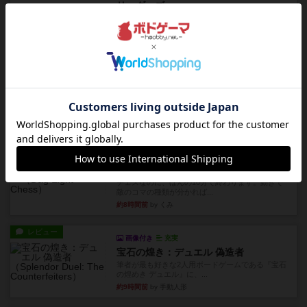
リーダーズ
久しぶりに取り出してプレイ。詰めきれなかっ
た…であっさり追い込まれて負...
約8時間前
by くみ
リプレイ
画像付き
ブリックス
久しぶりに取り出してプレイ。記号担当と色担当
に分かれてプレイ。あかんか...
約8時間前
by くみ
レビュー
画像付き
ダグエイトチェス
チェスなのに、ほんの10分で終わります。動きで
敵のコマの種類が分かれば...
約8時間前
by くみ
レビュー
画像付き
充実
宝石の煌き：デュエル 偽造者
筆者が最も好きな2人用ボードゲームである『宝石
の煌めき デュエル』に、...
約9時間前
by 手動人形