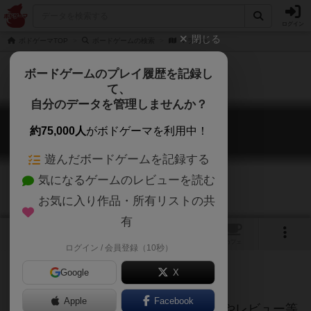
ログイン
閉じる
ボドゲーマTOP
ボードゲームの検索
マラッカ
ボードゲームのプレイ履歴を記録し
て、
自分のデータを管理しませんか？
マラッカ
約75,000人
がボドゲーマを利用中！
Malacca
遊んだボードゲームを記録する
気になるゲームのレビューを読む
お気に入り作品・所有リストの共
有
トップ
画像
動画
レビュー
カフェ
ログイン / 会員登録（10秒）
Google
X
ご協力ください
Apple
Facebook
当サイトに掲載されている作品説明文やレビュー等