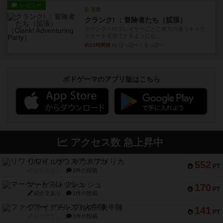
レビュー
充実
クランク! ：冒険者たち（拡張）
クランク！のプレイヤーごとに能力の違うキャラ
クターを使用できるようにな...
約10時間前
by ぽっぽーくるっぽー
ボドゲーマのアプリ版はこちら
アクセス数 急上昇中
リワイルド：サウスアメリカ
552
PT
紹介文なし
2件の投稿
マーケットフレッシュ
170
PT
紹介文あり
1件の投稿
ファイアー・ブルズ / 火牛陣
141
PT
紹介文なし
1件の投稿