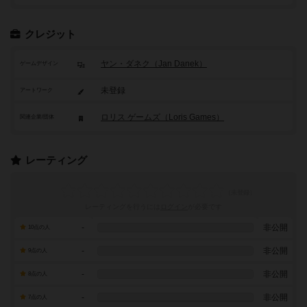
クレジット
ヤン・ダネク（Jan Danek）
ゲームデザイン
未登録
アートワーク
ロリス ゲームズ（Loris Games）
関連企業/団体
レーティング
レーティングを行うには
ログイン
が必要です
-
非公開
10点の人
-
非公開
9点の人
-
非公開
8点の人
-
非公開
7点の人