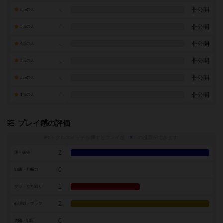
-
非公開
6点の人
-
非公開
5点の人
-
非公開
4点の人
-
非公開
3点の人
-
非公開
2点の人
-
非公開
1点の人
プレイ感の評価
トグルスイッチを押すとプレイ感（
※
）の投票ができます
2
運・確率
0
戦略・判断力
1
交渉・立ち回り
2
心理戦・ブラフ
0
攻防・戦闘