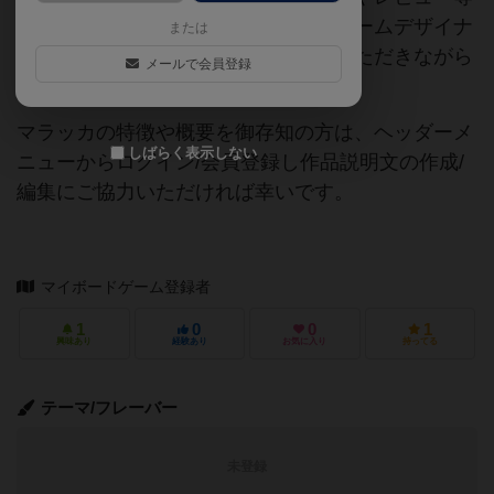
の情報は、ボドゲーマ運営事務局・ゲームデザイナ
または
ーご本人様・有志の皆様にご協力をいただきながら
メールで会員登録
登録されています。
マラッカの特徴や概要を御存知の方は、ヘッダーメ
しばらく表示しない
ニューからログイン/会員登録し作品説明文の作成/
編集にご協力いただければ幸いです。
マイボードゲーム登録者
1
0
0
1
興味あり
経験あり
お気に入り
持ってる
テーマ/フレーバー
未登録