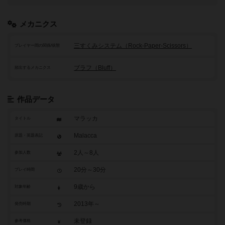
メカニクス
三すくみシステム（Rock-Paper-Scissors）
プレイヤー間の関係/状態
ブラフ（Bluff）
頻出するメカニクス
作品データ
マラッカ
タイトル
Malacca
原題・英題表記
2人～8人
参加人数
20分～30分
プレイ時間
9歳から
対象年齢
2013年～
発売時期
未登録
参考価格