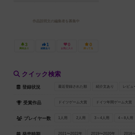
作品説明文の編集者を募集中
3
1
0
0
興味あり
経験あり
お気に入り
持ってる
クイック検索
最近登録された順
紹介文あり
レビュ
登録状況
ドイツゲーム大賞
ドイツ年間ゲーム大賞
受賞作品
1人用
2人用
3～4人用
4～8人用
プレイヤー数
2021〜2022年
2019〜2020年
2016
発売時期