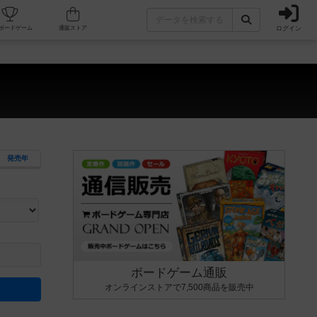
ログイン
カフェ/店舗
人気ボードゲーム
通販ストア
）
発売年
ます。マニュアルを読む時間や参加者へのルール説明時間は含まれていないため、初めて遊
できるよう、中世ファンタジー・クッキング・海賊同士の対決など、ゲームコンセプトを絞
にボードゲームに慣れている方向けの絞込機能です。例えば「ダイスロール」はランダム値
ボードゲーム通販
オンラインストアで7,500商品を販売中