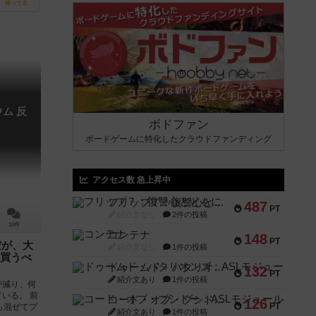
持ってる
ム 反
ボドファン
ボードゲームに特化したクラウドファンディング
アクセス数 急上昇中
フリップ７：復讐心とともに
487
PT
紹介文なし
2件の投稿
10件
コンテナ
148
PT
版だが、大
紹介文なし
1件の投稿
買うべ
ドゥームド・バタリオンズ：ASLモジュール11
132
PT
紹介文あり
1件の投稿
が減り、何
いる。 前
コード・オブ・ブシドー：ASLモジュール8
126
PT
も混ぜてプ
紹介文あり
1件の投稿