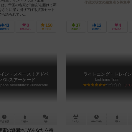
の惑星：インペリウム・血脈
作品説明文の編集者を募集中
es）』は、帝国の名家が“血統”を賭けて覇
をさらに深く掘り下げる拡張セット
も語られてい...
43
8
150
37
12
4
経験あり
お気に入り
持ってる
興味あり
経験あり
お気に入り
イン・スペース！アドベ
ライトニング・トレイン
パルスアーケード
Lightning Train
 Space! Adventures: Pulsarcade
6.1
60分前後
13歳～
1件
1～4人
60～120分
13歳～
宇宙の遊園地”があなたを待