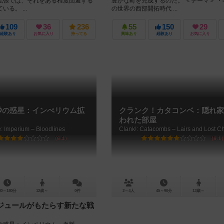
拡張では、それをある程度回避する
豊かな町を完成するのだ。 ＜テーマ＞ 
る。 ...
の世界の西部開拓時代 ...
109
36
236
55
150
29
経験あり
お気に入り
持ってる
興味あり
経験あり
お気に入り
砂の惑星：インぺリウム拡
クランク！カタコンベ：隠れ家
われた部屋
: Imperium – Bloodlines
6.4
6.1
80～180分
12歳～
0件
2～4人
45～90分
13歳～
ジュールがもたらす新たな戦