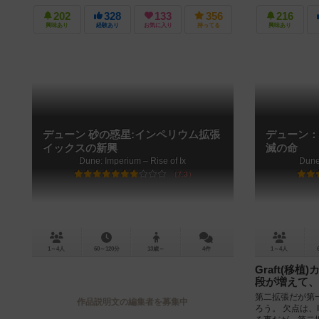
202
328
133
356
216
興味あり
経験あり
お気に入り
持ってる
興味あり
デューン 砂の惑星:インペリウム拡張
デューン：
イックスの新興
滅の命
Dune: Imperium – Rise of Ix
Dune
7.3
1～4人
60～120分
13歳～
4件
1～4人
Graft(移
段が増えて、
第二拡張だが第
作品説明文の編集者を募集中
ろう。 欠点は、