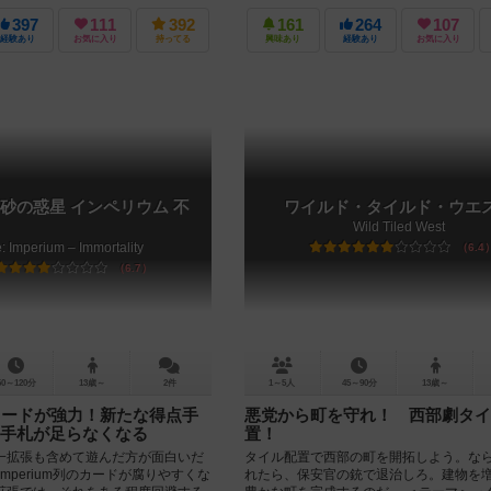
レイできる。 プレイ人数は...
397
111
392
161
264
107
経験あり
お気に入り
持ってる
興味あり
経験あり
お気に入り
砂の惑星 インペリウム 不
ワイルド・タイルド・ウエ
Wild Tiled West
: Imperium – Immortality
6.4
6.7
60～120分
13歳～
2件
1～5人
45～90分
13歳～
植)カードが強力！新たな得点手
悪党から町を守れ！ 西部劇タイ
手札が足らなくなる
置！
一拡張も含めて遊んだ方が面白いだ
タイル配置で西部の町を開拓しよう。な
Imperium列のカードが腐りやすくな
れたら、保安官の銃で退治しろ。建物を