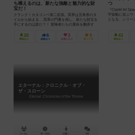
ち構えるのは、新たな強敵と魅力的な財
つ
宝だ！
『Clank! In! Sp
宇宙船に並ぶヴ
クランク！カタコンベ第二拡張。冥界は五角形のタ
となる、シリーズ
イルから始まる… 冥界の門番を倒し、新たな財宝を
手にするのは誰だ？！ 冒険者たちの運命を翻弄す
る、新たな「運命カード（fat...
26
6
3
8
43
興味あり
経験あり
お気に入り
持ってる
興味あり
エターナル：クロニクル・オブ・
ザ・スローン
Eternal: Chronicles of the Throne
2～4人
30～45分
12歳～
0件