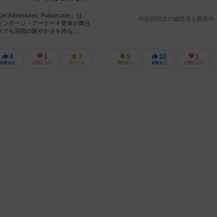
ace! Adventures: Pulsarcade』は、
作品説明文の編集者を募集中
ィンテージ・アーケード筐体が舞台
でも屈指の賑やかさを誇る...
4
1
7
5
10
1
経験あり
お気に入り
持ってる
興味あり
経験あり
お気に入り