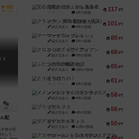
宝石の煌き：デュエル 偽造者
363
117
PT
持ってる
紹介文なし
1件の投稿
クランク! ：冒険者たち（拡張）
101
PT
紹介文あり
4件の投稿
マーケットフレッシュ
80
PT
紹介文あり
1件の投稿
クロス・オブ・アイアン
68
PT
紹介文あり
3件の投稿
スト
ふたつの街の物語
65
PT
紹介文あり
18件の投稿
とうほうの！
61
PT
紹介文なし
1件の投稿
メメントオンラインタクティクス
58
PT
紹介文あり
4件の投稿
ブリックス
56
6件
PT
紹介文あり
4件の投稿
ル配
ダグエイトチェス
50
PT
紹介文あり
11件の投稿
らず者が現
増やして、
アズール：シントラのステンドグラス
48
PT