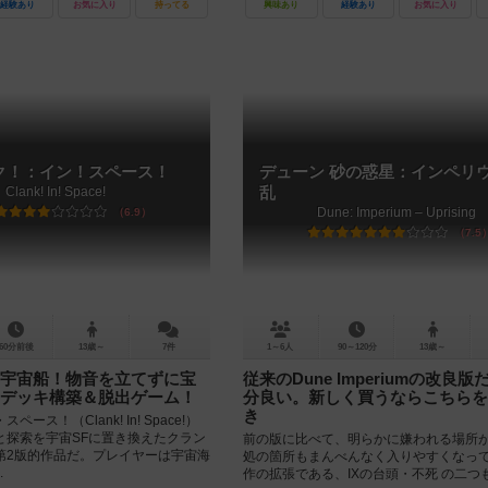
経験あり
お気に入り
持ってる
興味あり
経験あり
お気に入り
ク！：イン！スペース！
デューン 砂の惑星：インペリウ
Clank! In! Space!
乱
Dune: Imperium – Uprising
6.9
7.5
60分前後
13歳～
7件
1～6人
90～120分
13歳～
宇宙船！物音を立てずに宝
従来のDune Imperiumの改良
デッキ構築＆脱出ゲーム！
分良い。新しく買うならこちらを
き
ース！（Clank! In! Space!）
と探索を宇宙SFに置き換えたクラン
前の版に比べて、明らかに嫌われる場所
第2版的作品だ。プレイヤーは宇宙海
処の箇所もまんべんなく入りやすくなって
.
作の拡張である、IXの台頭・不死 の二つ