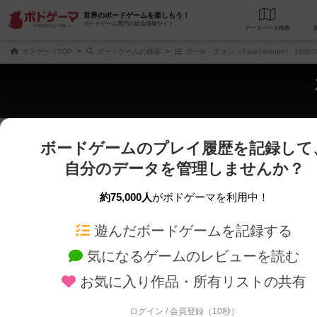
世界のボードゲームを楽しもう！
ボードゲーム専門の総合情報サイト
データベース
検
ボドゲーマTOP
ボードゲームの検索
ポール・デネン（Paul Dennen） 16
ボードゲームのプレイ履歴を記録して
さくさく表示
じっくり表示
自分のデータを管理しませんか？
商品名、商品説明文、デザイナー名、テーマ名、メカニクス名を対象にフリー
ゲームデザイナー名を指定して
フリーワード
ゲームデザイナー
約75,000人
がボドゲーマを利用中！
遊んだボードゲームを記録する
対象年齢を指定します。
世界観や登場人
対象年齢
テーマ/フレー
気になるゲームのレビューを読む
お気に入り作品・所有リストの共有
ログイン / 会員登録（10秒）