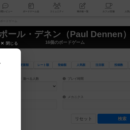
索
新着レビュー
ボードゲーム会
コミュニティ
掲示板一覧
個のボードゲーム
ポール・デネン（Paul Dennen
16個のボードゲーム
閉じる
、
更新順
レート順
登録順
人気順
注目順
投稿数
ワード検索ができます。
検索できます。
プレイ対象人数に含まれるボードゲームを指定します。
目安となる所要時間を指定することができ
遊べる人数
プレイ時間
物などモチーフ・ストーリーを指定することができます。直感的にゲームシステムを理解
ゲーム性を構成するコアシステムです。主
バー
メカニクス
リセット