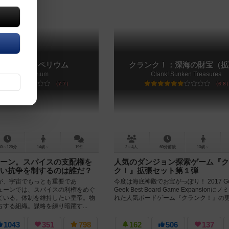
ーン：インペリウム
クランク！：深海の財宝（拡
Dune: Imperium
Clank! Sunken Treasures
7.7
6.8
60～120分
14歳～
19件
2～4人
60分前後
13歳～
ーン。スパイスの支配権を
人気のダンジョン探索ゲーム『ク
い抗争を制するのは誰だ？
ク！』拡張セット第１弾
が、宇宙でもっとも重要であ
今度は海底神殿でお宝がっぽり！ 2017 Go
ューンでは、スパイスの利権をめぐ
Geek Best Board Game Expansion
ている。体制を維持したい皇帝。物
れた人気ボードゲーム『クランク！』の更.
する組織。謀略を練り暗躍す...
1043
351
798
162
506
137