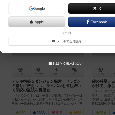
Google
X
Apple
Facebook
クランク！
デュ
または
Clank!: A Deck-Building Adventure
メールで会員登録
7.2
しばらく表示しない
2～4人
30～60分
12歳～
46件
1～4人
デッキ構築＆ダンジョン探索。ドラゴン
砂の惑星デュ
の怒りに怯えつつ、ライバルを出し抜い
かけて、激し
て伝説の盗賊を目指せ！
「スパイスこそ
る！」 惑星デ
「クランク！」は「物音」の意味。プレイヤーは
る争いが過熱し
盗賊となって、いつの間にかドラゴンが巣穴とした
体転送技術を独占
王国で一番危険な場所と言われるようになった、王
国の地下に無数のトンネルからなるダン...
939
2363
815
1658
514