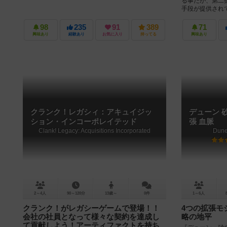
る事だが、第二
手段が提供されてい
98
235
91
389
71
興味あり
経験あり
お気に入り
持ってる
興味あり
クランク！レガシィ：アキュイジッ
デューン 
ション・インコーポレイテッド
張 血脈
Clank! Legacy: Acquisitions Incorporated
Dune
2～4人
90～120分
13歳～
0件
1～6人
クランク！がレガシーゲームで登場！！
4つの拡張モ
会社の社員となって様々な契約を達成し
略の地平
て貢献しよう！アーティファクトを持ち