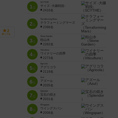
SCYTHE
1
サイズ -大鎌戦役-
位
2416名
Terraforming Mars
2
テラフォーミングマーズ
位
2398名
2
持ってる
Stone Garden
3
枯山水
位
2282名
Viticulture
4
ワイナリーの四季
位
2273名
Agricola
5
アグリコラ
位
2119名
Azul
6
アズール
位
2035名
Splendor
7
宝石の煌き
位
2031名
Wingspan
8
ウイングスパン
位
2008名