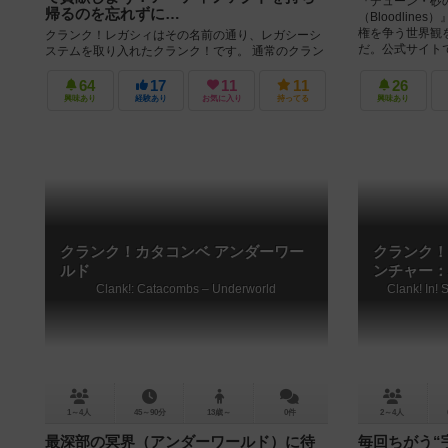
『デューン・砂
帰るのを忘れずに…
（Bloodlin
権を争う世界観
クランク！レガシィはその名前の通り、レガシーシ
だ。公式サイトで
ステムを取り入れたクランク！です。 通常のクラン
ク！のルールをベースに、ストーリーブックを取り
入れ、ゲームの開始終了、特定...
64
17
11
11
26
興味あり
経験あり
お気に入り
持ってる
興味あり
クランク！カタコンベ アンダーワー
クランク！
ルド
ンチャー：
Clank!: Catacombs – Underworld
Clank! In!
1～4人
45～90分
13歳～
0件
2～4人
最深部の冥界（アンダーワールド）に待
毎回ちがう“