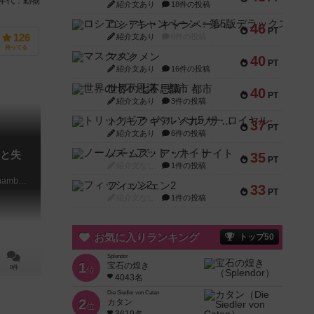
・年代：動物
紹介文あり
18件の投稿
ロシアン・キャンペーン：第5版デラックス
46
PT
紹介文あり
0件の投稿
126
持ってる
マスクメン
40
PT
紹介文あり
16件の投稿
世界の七不思議：都市
40
PT
紹介文あり
3件の投稿
トリックギア - ペルソナ5 ザ・ロイヤル-
37
PT
紹介文あり
6件の投稿
ノームズ・アット・ナイト
と失
35
PT
紹介文なし
1件の投稿
Clank!: Catacombs – Lairs and Lost Chambers
フィッシェン2
33
PT
紹介文なし
1件の投稿
お気に入りランキング
トップ50
Splendor
1
宝石の煌き
0件
位
4043名
Die Siedler von Catan
2
カタン
位