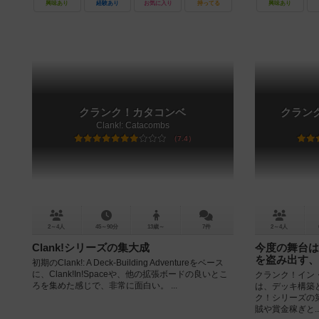
興味あり
経験あり
お気に入り
持ってる
興味あり
クランク！カタコンベ
クラン
Clank!: Catacombs
7.4
2～4人
45～90分
13歳～
7件
2～4人
Clank!シリーズの集大成
今度の舞台は
を盗み出す、
初期のClank!: A Deck-Building Adventureをベース
に、Clank!In!Spaceや、他の拡張ボードの良いとこ
クランク！イン・スペ
ろを集めた感じで、非常に面白い。 ...
は、デッキ構築
ク！シリーズの
賊や賞金稼ぎと..