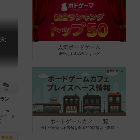
張）
人気ボードゲーム
総合おすすめランキング
6件
ラン
lden
にノミネートさ
ボードゲームカフェ一覧
..
ボドゲが遊べる店舗を全国500店舗以上掲載中
825