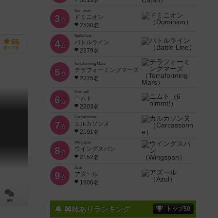
3619名
Dominion
3
ドミニオン
位
2530名
Battle Line
65
4
バトルライン
位
持ってる
2379名
Terraforming Mars
5
テラフォーミングマーズ
位
2375名
6 nimmt!
6
ニムト
位
2203名
Carcassonne
7
カルカソンヌ
位
2191名
Wingspan
8
ウイングスパン
位
2152名
Azul
9
アズール
位
1906名
0件
興味ありランキング
トップ50