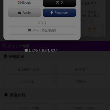
Google
X
美味しいジャム作りで競い合おう！ 個人経営のフルーツビジネス
は、いつも人手が不足しています。
プレイヤーはジャム製造者となって、果物を集め、ジャムを作り、
Apple
Facebook
市場に売って利益を得ます。しかし、個人経営なので、雇える人員は
常に変動します。たくさん雇えたと思えば仕事の種類が...
または
44
29
7
15
メールで会員登録
興味あり
経験あり
お気に入り
持ってる
クイック検索
しばらく表示しない
登録状況
最近登録された順
紹介文あり
レビューあり
画像あり
受賞作品
ドイツゲーム大賞
ドイツ年間ゲーム大賞