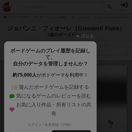
ログイン
ボドゲーマTOP
ボードゲームの検索
ジョバンニ・フィオーレ（Giovanni Fio
ジョバンニ・フィオーレ（Giovanni Fiore）
1個のボードゲーム
閉じる
ボードゲームのプレイ履歴を記録し
検索メニュー
て、
自分のデータを管理しませんか？
約75,000人
がボドゲーマを利用中！
遊んだボードゲームを記録する
フルティコラ
気になるゲームのレビューを読む
Frutticola
6.1
お気に入り作品・所有リストの共
有
ログイン / 会員登録（10秒）
2～4人
45～60分
10歳～
2件