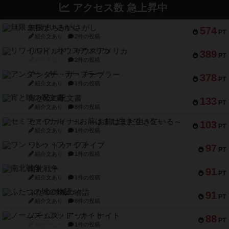
アクセス数 急上昇中
無限まちがいさがし
574
PT
紹介文あり
2件の投稿
リワイルド：サウスアメリカ
389
PT
紹介文なし
2件の投稿
アンダー・ザ・テーブラー
378
PT
紹介文あり
1件の投稿
宵と暁の呪文書
133
PT
紹介文あり
8件の投稿
セミファイナル ～お前はまだ生きている～
103
PT
紹介文あり
1件の投稿
ワン・トゥ・ファイブ
97
PT
紹介文あり
1件の投稿
南北戦争
91
PT
紹介文あり
1件の投稿
ふたつの城の物語
91
PT
紹介文あり
6件の投稿
ノームズ・アット・ナイト
88
PT
紹介文なし
1件の投稿