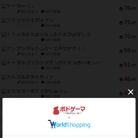
マーリン
76
PT
紹介文あり
6件の投稿
フラットアイアン
75
PT
紹介文なし
2件の投稿
トランスオリエント・エクスプレス
70
PT
紹介文なし
1件の投稿
アンブッシュ！：ムーブアウト！
59
PT
紹介文あり
1件の投稿
キャプテン・フリップ：イスラ・ボンバ
51
PT
紹介文なし
2件の投稿
ガルフストライク
46
PT
紹介文あり
1件の投稿
エコーズ・オブ・タイム
45
PT
紹介文なし
8件の投稿
スカルキング
45
PT
紹介文あり
12件の投稿
海兵隊
45
PT
紹介文あり
1件の投稿
Bitter End ブタペスト救出作戦
45
PT