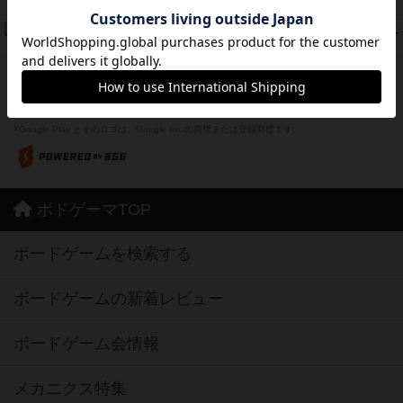
紹介文なし
1件の投稿
ドコジャン
42
PT
紹介文あり
10件の投稿
※Apple、Apple のロゴ は、米国および他の国々で登録されたApple Inc.の商標です。
※App Store は、Apple Inc.のサービスマークです。
※Android は、グーグル インコーポレイテッドの商標または登録商標です。
※Google Play とそのロゴは、Google Inc.の商標または登録商標です。
ボドゲーマTOP
ボードゲームを検索する
ボードゲームの新着レビュー
ボードゲーム会情報
メカニクス特集