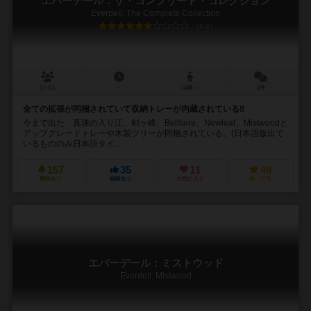
エバーデール：ザ・コンプリート・コレクション
Everdell: The Complete Collection
6.4
1～6人
－
14歳～
1件
全ての拡張が同梱されていて収納トレーが内蔵されている‼️
今まで出た、真珠の入り江、剣ヶ峰、Bellfaire、Newleaf、Mistwoodと
アップグレードトレーや木製ツリーが同梱されている。(日本語版出て
いるもののみ日本語タイ...
157
35
11
48
興味あり
経験あり
お気に入り
持ってる
エバーデール：ミストウッド
Everdell: Mistwood