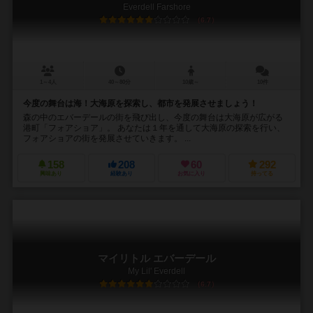
Everdell Farshore
6.7
1～4人
40～80分
10歳～
10件
今度の舞台は海！大海原を探索し、都市を発展させましょう！
森の中のエバーデールの街を飛び出し、今度の舞台は大海原が広がる
港町「フォアショア」。 あなたは１年を通して大海原の探索を行い、
フォアショアの街を発展させていきます。 ...
158
208
60
292
興味あり
経験あり
お気に入り
持ってる
マイリトル エバーデール
My Lil' Everdell
6.7