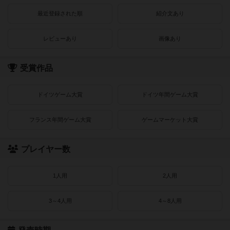
最近登録された順
紹介文あり
レビューあり
画像あり
受賞作品
ドイツゲーム大賞
ドイツ年間ゲーム大賞
フランス年間ゲーム大賞
ゲームマーケット大賞
プレイヤー数
1人用
2人用
3～4人用
4～8人用
発売時期