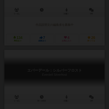
1～4人
－
14歳～
0件
作品説明文の編集者を募集中
134
7
4
26
興味あり
経験あり
お気に入り
持ってる
エバーデール：シルバーフロスト
Everdell Silverfrost
1～4人
30～120分
10歳～
1件