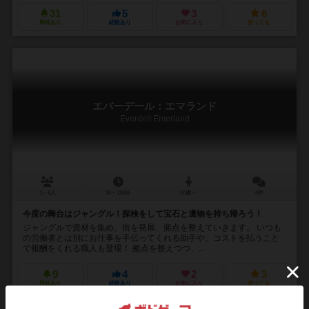
31
5
3
6
興味あり
経験あり
お気に入り
持ってる
エバーデール：エマランド
Everdell Emerland
1～4人
30～120分
10歳～
0件
今度の舞台はジャングル！探検をして宝石と遺物を持ち帰ろう！
ジャングルで資材を集め、街を発展、拠点を整えていきます。 いつも
の労働者とは別にお仕事を手伝ってくれる助手や、コストを払うこと
で報酬をくれる職人も登場！ 拠点を整えつつ、...
9
4
2
3
興味あり
経験あり
お気に入り
持ってる