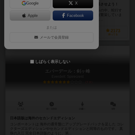
Google
X
この魅力溢れる世界で、森の生き物たちの居住地を成長させよう！
エバーデルの魅力的な渓谷内。そびえ立つ木々の茂みの中、蛇行す
る小川や苔状のくぼみの中で、森の生き物たちの文明は繁栄していま
Apple
Facebook
した。平和な年月が流れましたが、新しい領土が定住し...
または
1795
2738
1163
2173
興味あり
経験あり
お気に入り
持ってる
メールで会員登録
しばらく表示しない
エバーデール：剣ヶ峰
Everdell: Spirecrest
7.0
1～4人
40～100分
14歳～
5件
日本語版は海外のセカンドエディション
コンポーネントは 海外の通常盤にアップグレードパックを足した コレ
クターズエディションやセカンドエディションと同等のものです。 真
珠の入江 完全日本語版のように、第...