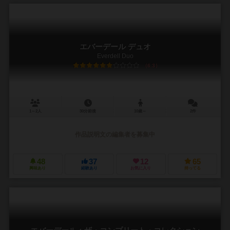
エバーデール デュオ
Everdell Duo
6.3
1～2人
30分前後
10歳～
2件
作品説明文の編集者を募集中
48
37
12
65
興味あり
経験あり
お気に入り
持ってる