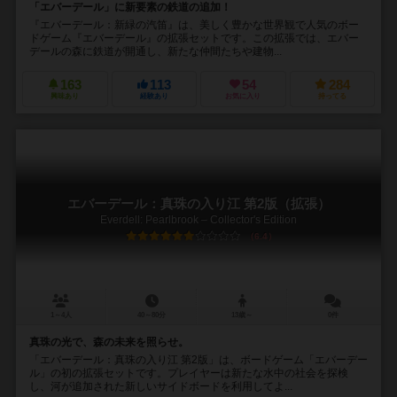
「エバーデール」に新要素の鉄道の追加！
『エバーデール：新緑の汽笛』は、美しく豊かな世界観で人気のボー
ドゲーム『エバーデール』の拡張セットです。この拡張では、エバー
デールの森に鉄道が開通し、新たな仲間たちや建物...
163
113
54
284
興味あり
経験あり
お気に入り
持ってる
エバーデール：真珠の入り江 第2版（拡張）
Everdell: Pearlbrook – Collector's Edition
6.4
1～4人
40～80分
13歳～
0件
真珠の光で、森の未来を照らせ。
「エバーデール：真珠の入り江 第2版」は、ボードゲーム「エバーデー
ル」の初の拡張セットです。プレイヤーは新たな水中の社会を探検
し、河が追加された新しいサイドボードを利用してよ...