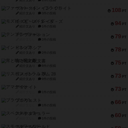
ファースト・イン・フライト
108
PT
紹介文あり
3件の投稿
モズビ－ズ・レイダ－ズ
94
PT
紹介文あり
1件の投稿
テンプテーション
79
PT
紹介文なし
2件の投稿
インドネシア
78
PT
紹介文あり
2件の投稿
宵と暁の呪文書
75
PT
紹介文あり
8件の投稿
リスボン・トラム 28
73
PT
紹介文あり
9件の投稿
アマナイト
73
PT
紹介文なし
1件の投稿
ブラヴェスト
66
PT
紹介文なし
1件の投稿
スペクタキュラー
60
PT
紹介文なし
1件の投稿
スモールワールド