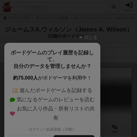
ログイン
ボドゲーマTOP
ボードゲームの検索
ジェームスA.ウィルソン（James A. Wil
ジェームスA.ウィルソン（James A. Wilson）
15個のボードゲーム
閉じる
ボードゲームのプレイ履歴を記録し
検索メニュー
て、
自分のデータを管理しませんか？
約75,000人
がボドゲーマを利用中！
遊んだボードゲームを記録する
エバーデール
気になるゲームのレビューを読む
Everdell
7.7
お気に入り作品・所有リストの共
有
ログイン / 会員登録（10秒）
1～4人
40～80分
13歳～
68件