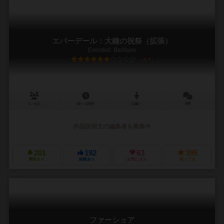
エバーデール：大鐘の祝祭（拡張）
Everdell: Bellfaire
6.9
1～6人
40～120分
14歳～
5件
作品説明文の編集者を募集中
201
192
63
395
興味あり
経験あり
お気に入り
持ってる
ファーショア