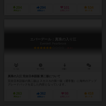
204
294
101
534
興味あり
経験あり
お気に入り
持ってる
エバーデール：真珠の入り江
Everdell: Pearlbrook
6.6
1～4人
40～80分
13歳～
7件
真珠の入江 完全日本語版 第二版について
完全日本語版の第二版は スカスカの第一版（通常盤）に海外のアップ
グレードパックを足した内容となっています。
263
362
98
418
興味あり
経験あり
お気に入り
持ってる