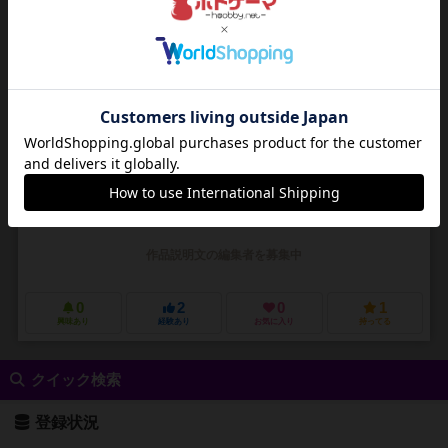
アルティメット・パックマン
Ultimate PAC-MAN
2～4人
20～40分
8歳～
0件
作品説明文の編集者を募集中
0
2
0
1
興味あり
経験あり
お気に入り
持ってる
クイック検索
登録状況