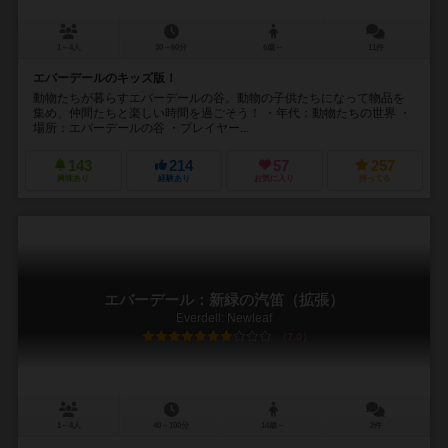
1～4人
30～60分
6歳～
11件
エバーデールのキッズ版！
動物たちが暮らすエバーデールの谷。動物の子供たちになって物品を
集め、仲間たちと楽しい時間を過ごそう！ ・年代：動物たちの世界 ・
場所：エバーデールの谷 ・プレイヤー...
143
214
57
257
興味あり
経験あり
お気に入り
持ってる
エバーデール：新緑の汽笛（拡張）
Everdell: Newleaf
7.0
1～4人
40～100分
14歳～
2件