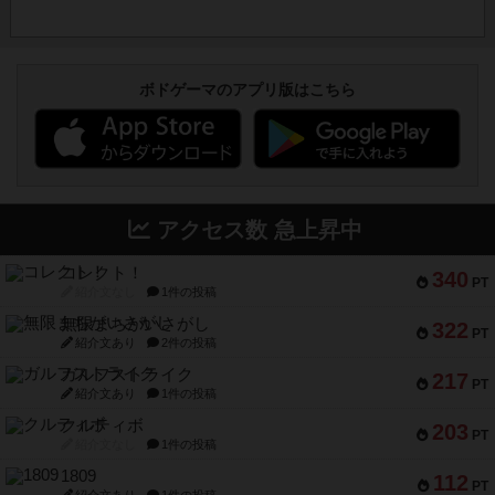
ボドゲーマのアプリ版はこちら
アクセス数 急上昇中
コレクト！
340
PT
紹介文なし
1件の投稿
無限まちがいさがし
322
PT
紹介文あり
2件の投稿
ガルフストライク
217
PT
紹介文あり
1件の投稿
クルティボ
203
PT
紹介文なし
1件の投稿
1809
112
PT
紹介文あり
1件の投稿