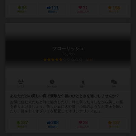
96
111
31
198
興味あり
経験あり
お気に入り
持ってる
フローリッシュ
Flourish
5.8
1～7人
20～60分
8歳～
5件
あなただけの美しい庭で素敵な午後のひとときを過ごしませんか？
お隣に住む人たちと時に協力したり、時に争ったりしながら美しい庭
を作り上げましょう。美しい庭に犬や猫、小鳥のようなお友達を招い
たり、目を引くオブジェを配置してオリジナリティあふ...
137
208
28
137
興味あり
経験あり
お気に入り
持ってる