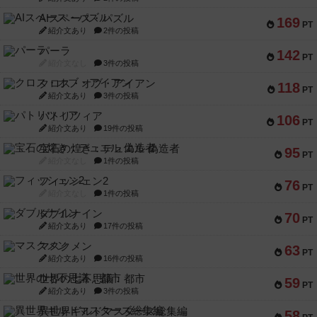
AIスペース・パズル
169
PT
紹介文あり
2件の投稿
パーラ
142
PT
紹介文なし
3件の投稿
クロス・オブ・アイアン
118
PT
紹介文あり
3件の投稿
パトリツィア
106
PT
紹介文あり
19件の投稿
宝石の煌き：デュエル 偽造者
95
PT
紹介文なし
1件の投稿
フィッシェン2
76
PT
紹介文なし
1件の投稿
ダブルナイン
70
PT
紹介文あり
17件の投稿
マスクメン
63
PT
紹介文あり
16件の投稿
世界の七不思議：都市
59
PT
紹介文あり
3件の投稿
異世界ギルドマスターズ総集編
58