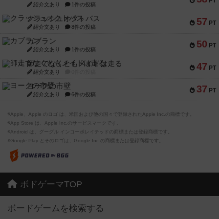
PT
紹介文あり
1件の投稿
クラッシュオクトパス
57
PT
紹介文あり
8件の投稿
カブラン
50
PT
紹介文あり
1件の投稿
師走でなくともメイドは走る
47
PT
紹介文あり
0件の投稿
ヨークの市壁
37
PT
紹介文あり
6件の投稿
※Apple、Apple のロゴ は、米国および他の国々で登録されたApple Inc.の商標です。
※App Store は、Apple Inc.のサービスマークです。
※Android は、グーグル インコーポレイテッドの商標または登録商標です。
※Google Play とそのロゴは、Google Inc.の商標または登録商標です。
ボドゲーマTOP
ボードゲームを検索する