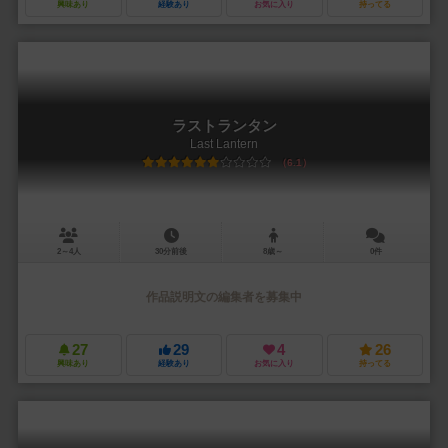
興味あり
経験あり
お気に入り
持ってる
ラストランタン
Last Lantern
6.1
2～4人
30分前後
8歳～
0件
作品説明文の編集者を募集中
27
29
4
26
興味あり
経験あり
お気に入り
持ってる