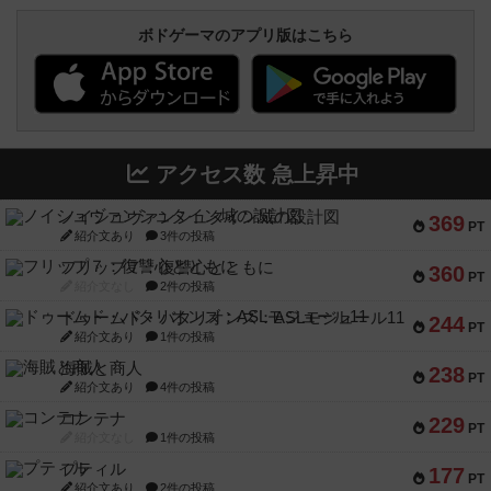
ボドゲーマのアプリ版はこちら
アクセス数 急上昇中
ノイシュヴァンシュタイン城の設計図
369
PT
紹介文あり
3件の投稿
フリップ７：復讐心とともに
360
PT
紹介文なし
2件の投稿
ドゥームド・バタリオンズ：ASLモジュール11
244
PT
紹介文あり
1件の投稿
海賊と商人
238
PT
紹介文あり
4件の投稿
コンテナ
229
PT
紹介文なし
1件の投稿
プティル
177
PT
紹介文あり
2件の投稿