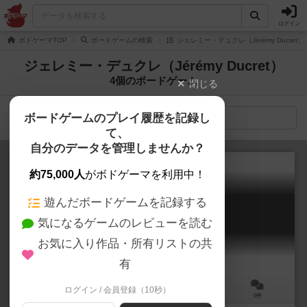
ログイン
ボドゲーマTOP
ボードゲームの検索
ジェレミー・デュクレ（Jérémy Ducret
ジェレミー・デュクレ（Jérémy Ducret）
4個のボードゲーム
閉じる
ボードゲームのプレイ履歴を記録し
検索メニュー
て、
自分のデータを管理しませんか？
約75,000人
がボドゲーマを利用中！
遊んだボードゲームを記録する
大名：皇国の再生
気になるゲームのレビューを読む
Daimyo: Rebirth of the Empire
6.1
お気に入り作品・所有リストの共
有
ログイン / 会員登録（10秒）
2～4人
60～90分
14歳～
0件