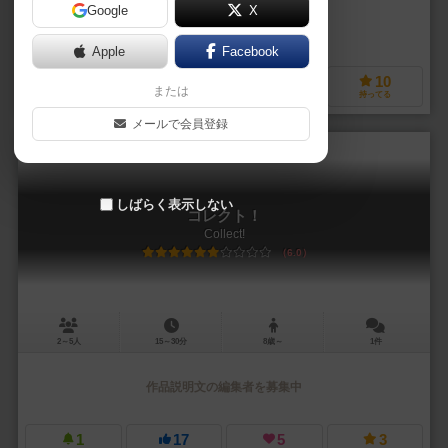
Google
X
作品説明文の編集者を募集中
Apple
Facebook
3
14
6
10
または
興味あり
経験あり
お気に入り
持ってる
メールで会員登録
しばらく表示しない
コレクト！
Collect!
6.0
2～5人
15～30分
8歳～
1件
作品説明文の編集者を募集中
1
17
5
3