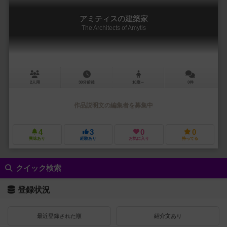
アミティスの建築家
The Architects of Amytis
2人用
30分前後
10歳～
0件
作品説明文の編集者を募集中
4
3
0
0
興味あり
経験あり
お気に入り
持ってる
クイック検索
登録状況
最近登録された順
紹介文あり