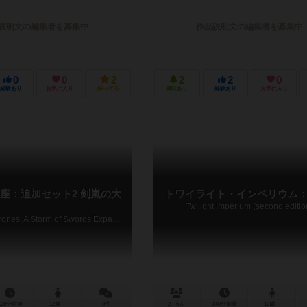
説明文の編集者を募集中
作品説明文の編集者を募集中
0
0
2
2
2
0
経験あり
お気に入り
持ってる
興味あり
経験あり
お気に入り
座：追加セット2 剣嵐の大
トワイライト・インペリウム：
Twilight Imperium (second editio
A Game of Thrones: A Storm of Swords Expansion
120分前後
12歳～
0件
2～6人
240分前後
12歳～