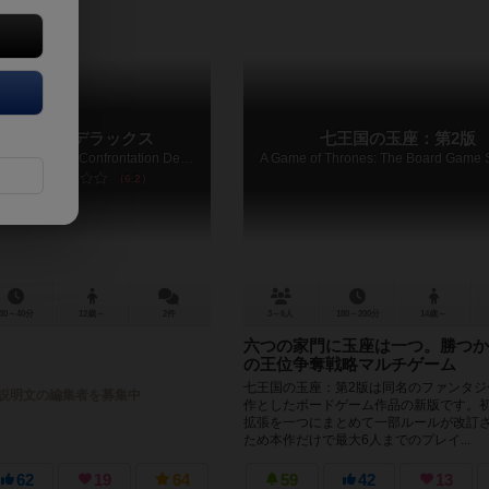
物語：対決デラックス
七王国の玉座：第2版
The Lord of the Rings: The Confrontation Deluxe Edition
6.2
30～40分
12歳～
2件
3～6人
180～200分
14歳～
六つの家門に玉座は一つ。勝つか
の王位争奪戦略マルチゲーム
七王国の玉座：第2版は同名のファンタジ
説明文の編集者を募集中
作としたボードゲーム作品の新版です。
拡張を一つにまとめて一部ルールが改訂
ため本作だけで最大6人までのプレイ...
62
19
64
59
42
13