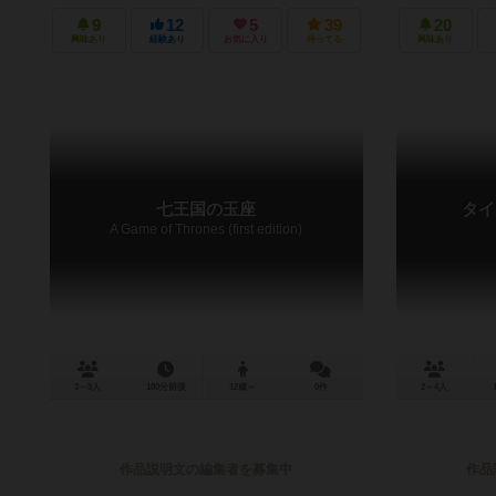
9
12
5
39
20
興味あり
経験あり
お気に入り
持ってる
興味あり
七王国の玉座
タイ
A Game of Thrones (first edition)
3～5人
180分前後
12歳～
0件
2～4人
作品説明文の編集者を募集中
作品