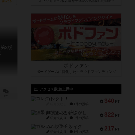
ボドゲが遊べる店舗を全国500店舗以上掲載中
持ってる
第3版
)
ボドファン
ボードゲームに特化したクラウドファンディング
アクセス数 急上昇中
0件
コレクト！
340
PT
紹介文なし
1件の投稿
無限まちがいさがし
322
PT
紹介文あり
2件の投稿
ガルフストライク
217
PT
紹介文あり
1件の投稿