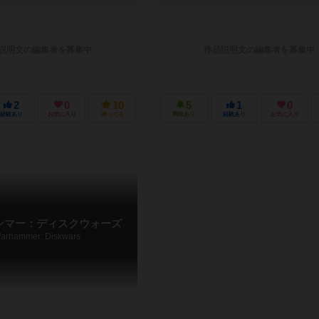
説明文の編集者を募集中
作品説明文の編集者を募集中
2
0
10
5
1
0
経験あり
お気に入り
持ってる
興味あり
経験あり
お気に入り
ンマー：ディスクウォーズ
arhammer: Diskwars