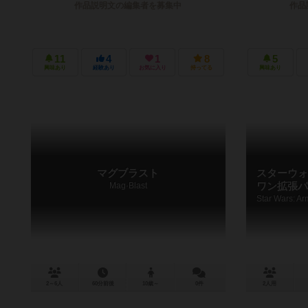
作品説明文の編集者を募集中
作品
11
4
1
8
5
興味あり
経験あり
お気に入り
持ってる
興味あり
マグブラスト
スターウォ
Mag·Blast
ワン拡張パ
2～6人
60分前後
10歳～
0件
2人用