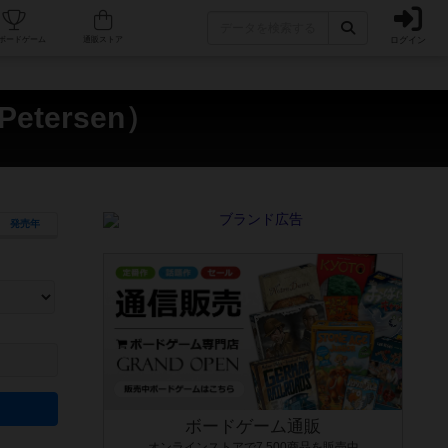
ログイン
カフェ/店舗
人気ボードゲーム
通販ストア
etersen）
発売年
ます。マニュアルを読む時間や参加者へのルール説明時間は含まれていないため、初めて遊
できるよう、中世ファンタジー・クッキング・海賊同士の対決など、ゲームコンセプトを絞
にボードゲームに慣れている方向けの絞込機能です。例えば「ダイスロール」はランダム値
ボードゲーム通販
オンラインストアで7,500商品を販売中