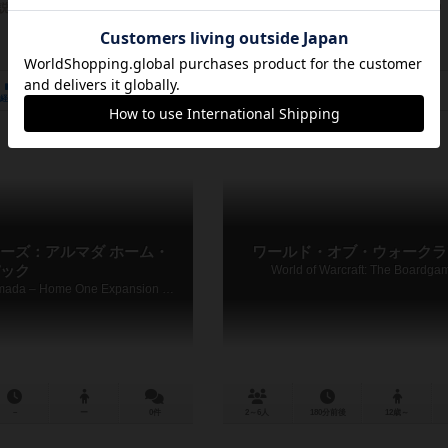
説明文の編集者を募集中
作品説明文の編集者を募集中
3
1
11
7
2
0
経験あり
お気に入り
持ってる
興味あり
経験あり
お気に入り
ーズ：アルマダ ホーム・
ワールド・オブ・ウォークラ
ック
World of Warcraft: The Boardga
Star Wars: Armada – Home One Expansion Pack
－
ー
0件
2～6人
180分前後
12歳～