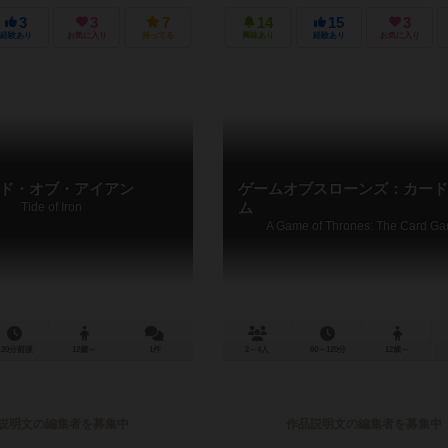
3
3
7
14
15
3
経験あり
お気に入り
持ってる
興味あり
経験あり
お気に入り
ド・オブ・アイアン
ゲームオブスローンズ：カード
Tide of Iron
ム
A Game of Thrones: The Card G
120分前後
12歳～
1件
2～4人
60～120分
12歳～
説明文の編集者を募集中
作品説明文の編集者を募集中