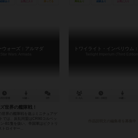
経験あり
お気に入り
持ってる
興味あり
経験あり
お気に入り
ーウォーズ：アルマダ
トワイライト・インペリウム：
Star Wars: Armada
Twilight Imperium (Third Edition
120分前後
14歳～
0件
3～6人
180～240分
14歳～
ズ世界の艦隊戦！
の世界の艦隊戦を遊ぶミニチュアゲ
トでは、反乱同盟はCR90コルベッ
作品説明文の編集者を募集中
ン-B1隻を扱い、帝国軍はビクトリ
トロイヤー...