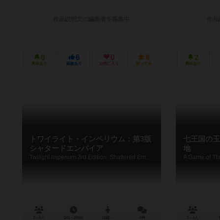
作品説明文の編集者を募集中
作品
0
6
0
6
2
興味あり
経験あり
お気に入り
持ってる
興味あり
トワイライト・インペリウム：第3版
七王国の玉
シャタードエンパイア
地
Twilight Imperium 3rd Edition: Shattered Empire
3～8人
240～260分
12歳～
0件
3～4人