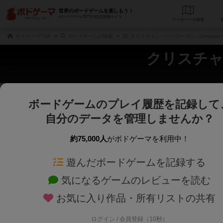
世界のボードゲームを楽しもう！
ボードゲーム専門の総合情報サイト
データベース
検
ボドゲーマTOP
ボードゲームの検索
クリスチャン・ペーターゼン（Christian T
クリスチャン・
ボードゲームのプレイ履歴を記録して
さくさく表示
じっくり表示
自分のデータを管理しませんか？
商品名、商品説明文、デザイナー名、テーマ名、メカニクス名を対象にフリー
ゲームデザイナー名を指定して
フリーワード
ゲームデザイナー
約75,000人
がボドゲーマを利用中！
遊んだボードゲームを記録する
対象年齢を指定します。
世界観や登場人
対象年齢
テーマ/フレー
気になるゲームのレビューを読む
お気に入り作品・所有リストの共有
ログイン / 会員登録（10秒）