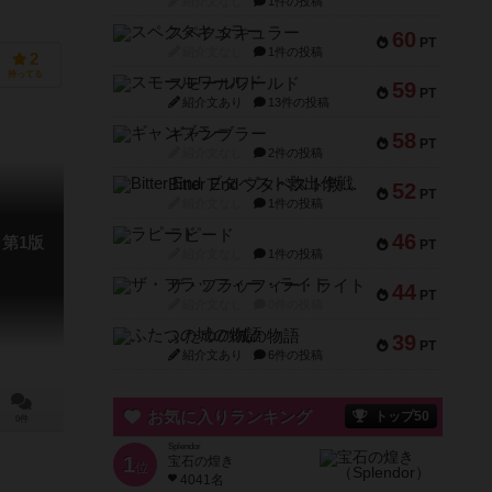
紹介文なし
1件の投稿
スペクタキュラー
60
PT
紹介文なし
1件の投稿
2
持ってる
スモールワールド
59
PT
紹介文あり
13件の投稿
ギャンブラー
58
PT
紹介文なし
2件の投稿
Bitter End ブタペスト救出作戦
52
PT
紹介文なし
1件の投稿
ラピード
46
第1版
PT
紹介文なし
1件の投稿
ザ・フラッフィー・ライト
44
PT
紹介文なし
0件の投稿
ふたつの城の物語
39
PT
紹介文あり
6件の投稿
お気に入りランキング
トップ50
0件
Splendor
1
宝石の煌き
位
4041名