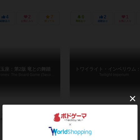
4
2
7
6
2
1
経験あり
お気に入り
持ってる
興味あり
経験あり
お気に入り
玉座：第2版 竜との舞踏
トワイライト・インペリウム：
A Game of Thrones: The Board Game (Second Edition) – A Dance with Dragons
Twilight Imperium
180分前後
14歳～
0件
2～6人
240分前後
12歳～