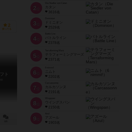
Die Siedler von Catan
2
カタン
位
3616名
Dominion
3
ドミニオン
位
2
2529名
持ってる
Battle Line
4
バトルライン
位
2378名
Terraforming Mars
5
テラフォーミングマーズ
位
2371名
6 nimmt!
6
ニムト
位
フト
2202名
me
Carcassonne
7
カルカソンヌ
位
2191名
Wingspan
8
ウイングスパン
位
2150名
Azul
9
アズール
位
0件
1903名