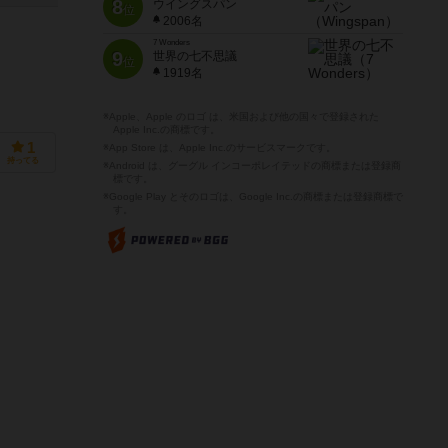
8
ウイングスパン
位
2006名
7 Wonders
9
世界の七不思議
位
1919名
※Apple、Apple のロゴ は、米国および他の国々で登録された
Apple Inc.の商標です。
1
※App Store は、Apple Inc.のサービスマークです。
持ってる
※Android は、グーグル インコーポレイテッドの商標または登録商
標です。
※Google Play とそのロゴは、Google Inc.の商標または登録商標で
す。