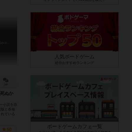
A Game of Thrones: The Board Game Second edition
人気ボードゲーム
総合おすすめランキング
3件
死ぬか
ー小説を原
初版と各種
されている
ボードゲームカフェ一覧
50