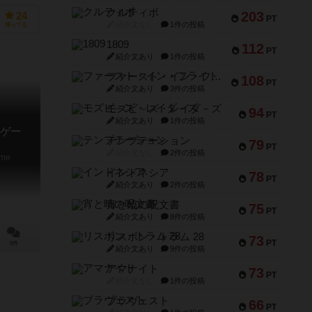
クルティボ
203
24
PT
紹介文なし
1件の投稿
持ってる
1809
112
PT
紹介文あり
1件の投稿
ファースト・イン・フライト
108
PT
紹介文あり
3件の投稿
モズビ－ズ・レイダ－ズ
94
PT
紹介文あり
1件の投稿
ゲー
テンプテーション
79
PT
紹介文なし
2件の投稿
ame
インドネシア
78
PT
紹介文あり
2件の投稿
宵と暁の呪文書
75
PT
紹介文あり
8件の投稿
リスボン・トラム 28
73
PT
0件
紹介文あり
9件の投稿
アマナイト
73
PT
紹介文なし
1件の投稿
ブラヴェスト
66
PT