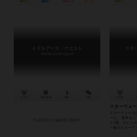
興味あり
経験あり
お気に入り
持ってる
興味あり
ミドルアース・クエスト
スタ
Middle-Earth Quest
2～4人
180分前後
13歳～
0件
2人用
スターウォー
スターウォーズ
ーム。 基本セッ
作品説明文の編集者を募集中
ト1隻、ネビュロ
ー級のスターデス