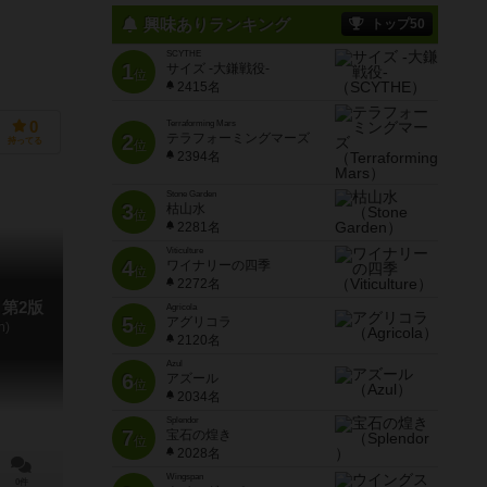
興味ありランキング
トップ50
SCYTHE
1
サイズ -大鎌戦役-
位
2415名
0
Terraforming Mars
2
テラフォーミングマーズ
持ってる
位
2394名
Stone Garden
3
枯山水
位
2281名
Viticulture
4
ワイナリーの四季
位
2272名
第2版
Agricola
5
アグリコラ
n)
位
2120名
Azul
6
アズール
位
2034名
Splendor
7
宝石の煌き
位
2028名
Wingspan
0件