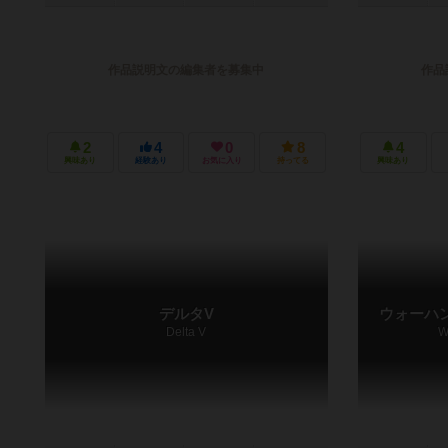
作品説明文の編集者を募集中
作品
2
4
0
8
4
興味あり
経験あり
お気に入り
持ってる
興味あり
デルタV
ウォーハ
Delta V
W