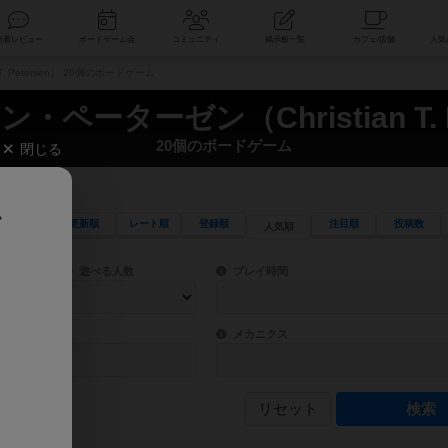
索
新着レビュー
ボードゲーム会
コミュニティ
掲示板一覧
. Petersen） 20個のボードゲーム
ペーターゼン（Christian T. P
20個のボードゲーム
閉じる
、
更新順
レート順
登録順
注目順
投稿数
人気順
ワード検索ができます。
検索できます。
プレイ対象人数に含まれるボードゲームを指定します。
目安となる所要時間を指定することができ
遊べる人数
プレイ時間
物などモチーフ・ストーリーを指定することができます。直感的にゲームシステムを理解
ゲーム性を構成するコアシステムです。主
バー
メカニクス
リセット