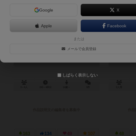
Google
X
Apple
Facebook
トワイライト・インペリウム：第4版
指輪
または
Twilight Imperium: Fourth Edition
メールで会員登録
6.5
しばらく表示しない
3～6人
240～480分
14歳～
3件
2人用
作品説明文の編集者を募集中
作品
163
134
49
107
48