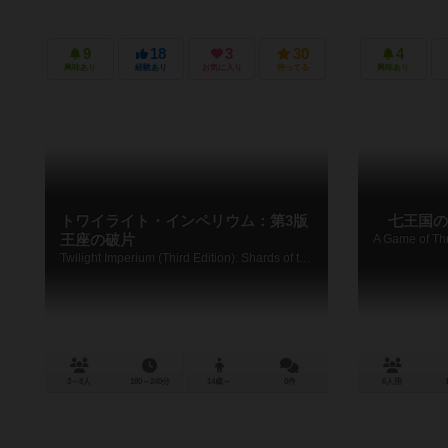
9
18
3
30
4
興味あり
経験あり
お気に入り
持ってる
興味あり
トワイライト・インペリウム：第3版
七王国の
王座の破片
Twilight Imperium (Third Edition): Shards of the Throne
3～8人
180～240分
14歳～
0件
6人用