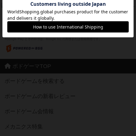
フリップ７：復讐心とともに
37
PT
紹介文なし
2件の投稿
※Apple、Apple のロゴ は、米国および他の国々で登録されたApple Inc.の商標です。
※App Store は、Apple Inc.のサービスマークです。
※Android は、グーグル インコーポレイテッドの商標または登録商標です。
※Google Play とそのロゴは、Google Inc.の商標または登録商標です。
ボドゲーマTOP
ボードゲームを検索する
ボードゲームの新着レビュー
ボードゲーム会情報
メカニクス特集