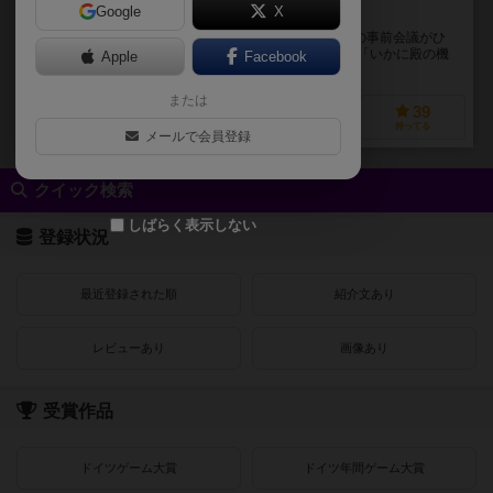
Google
X
新感覚！煽てて取らせる札遊び(トリックテイキング)！
---此度、我々が仕える殿が主催の隣国との交流会、その事前会議がひ
らかれる事と相成りました。 家臣である貴方の目的は「いかに殿の機
Apple
Facebook
嫌を損なわずに自分に都合の良い意見を通す」...
または
27
117
21
39
興味あり
経験あり
お気に入り
持ってる
メールで会員登録
クイック検索
しばらく表示しない
登録状況
最近登録された順
紹介文あり
レビューあり
画像あり
受賞作品
ドイツゲーム大賞
ドイツ年間ゲーム大賞