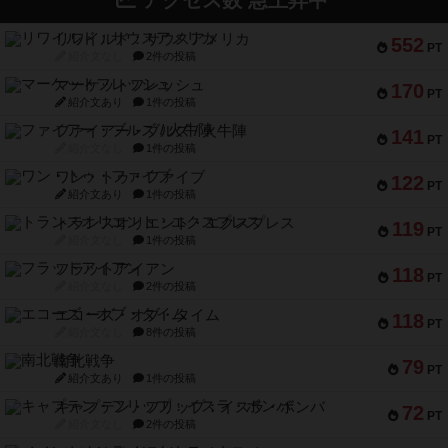
アクセス数 急上昇中
リワイルド：サウスアメリカ
552
PT
紹介文なし
2件の投稿
マーケットフレッシュ
170
PT
紹介文あり
1件の投稿
ファイアー・ブルズ / 火牛陣
141
PT
紹介文なし
1件の投稿
ワン・トゥ・ファイブ
122
PT
紹介文あり
1件の投稿
トランスオリエント・エクスプレス
119
PT
紹介文なし
1件の投稿
フラットアイアン
118
PT
紹介文なし
2件の投稿
エコーズ・オブ・タイム
118
PT
紹介文なし
8件の投稿
南北戦争
79
PT
紹介文あり
1件の投稿
キャプテン・フリップ：イスラ・ボンバ
72
PT
紹介文なし
2件の投稿