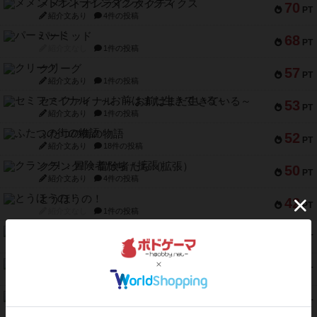
メメントオンラインタクティクス
70
PT
紹介文あり
4件の投稿
パーミッド
68
PT
紹介文なし
1件の投稿
クリーグ
57
PT
紹介文あり
1件の投稿
セミファイナル ～お前はまだ生きている～
53
PT
紹介文あり
1件の投稿
ふたつの街の物語
52
PT
紹介文あり
18件の投稿
クランク! ：冒険者たち（拡張）
50
PT
紹介文あり
4件の投稿
とうほうの！
42
PT
紹介文なし
1件の投稿
スターマイン・ラミー ポケット
42
PT
紹介文あり
2件の投稿
海兵隊
39
PT
紹介文あり
1件の投稿
スーパーストア3000
39
PT
紹介文なし
1件の投稿