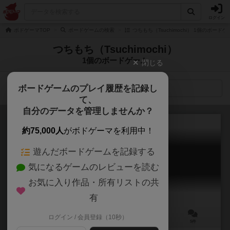
ログイン
ボドゲーマTOP
ボードゲームの検索
つちもち（Tsuchimochi） 1個のボードゲ
つちもち（Tsuchimochi）
1個のボードゲーム
閉じる
ボードゲームのプレイ履歴を記録し
検索メニュー
て、
自分のデータを管理しませんか？
約75,000人
がボドゲーマを利用中！
遊んだボードゲームを記録する
うつけ
気になるゲームのレビューを読む
UTSUKE
6.1
お気に入り作品・所有リストの共
有
ログイン / 会員登録（10秒）
2～5人
20～30分
8歳～
5件