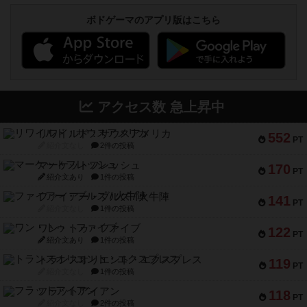
ボドゲーマのアプリ版はこちら
アクセス数 急上昇中
リワイルド：サウスアメリカ
552
PT
紹介文なし
2件の投稿
マーケットフレッシュ
170
PT
紹介文あり
1件の投稿
ファイアー・ブルズ / 火牛陣
141
PT
紹介文なし
1件の投稿
ワン・トゥ・ファイブ
122
PT
紹介文あり
1件の投稿
トランスオリエント・エクスプレス
119
PT
紹介文なし
1件の投稿
フラットアイアン
118
PT
紹介文なし
2件の投稿