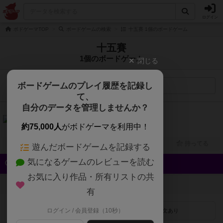
ログイン
ボドゲーマTOP
ボードゲームの検索
十五賽 1個のボードゲーム
十五賽
1個のボードゲーム
閉じる
ボードゲームのプレイ履歴を記録し
検索メニュー
て、
自分のデータを管理しませんか？
6.2
十五賽（Jyugosai）
約75,000人
がボドゲーマを利用中！
2人用
10分～30分
8歳～
2025年～
興味あり
経験あり
お気に入り
持ってる
遊んだボードゲームを記録する
気になるゲームのレビューを読む
クイック検索
お気に入り作品・所有リストの共
登録状況
有
ログイン / 会員登録（10秒）
最近登録された順
紹介文あり