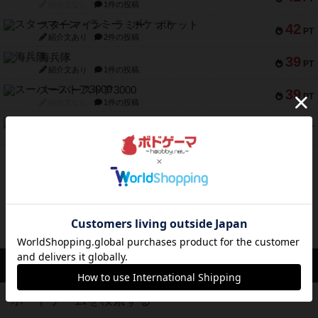
紹介文なし
1件の投稿
スターマイン・ラミー ポケット
42
PT
紹介文あり
2件の投稿
海兵隊
39
PT
紹介文あり
1件の投稿
スーパーストア3000
39
PT
紹介文なし
1件の投稿
フリップ７：復讐心とともに
37
PT
紹介文なし
2件の投稿
※Apple、Apple のロゴ は、米国および他の国々で登録されたApple Inc.の商標です。
※App Store は、Apple Inc.のサービスマークです。
※Android は、グーグル インコーポレイテッドの商標または登録商標です。
※Google Play とそのロゴは、Google Inc.の商標または登録商標です。
ボドゲーマTOP
ボードゲームを検索する