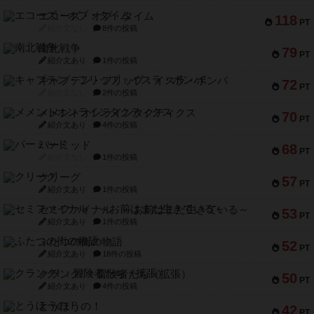
エコーズ・オブ・タイム
118
PT
紹介文なし
8件の投稿
南北戦争
79
PT
紹介文あり
1件の投稿
キャプテン・フリップ：イスラ・ボンバ
72
PT
紹介文なし
2件の投稿
メメントオンラインタクティクス
70
PT
紹介文あり
4件の投稿
パーミッド
68
PT
紹介文なし
1件の投稿
クリーグ
57
PT
紹介文あり
1件の投稿
セミファイナル ～お前はまだ生きている～
53
PT
紹介文あり
1件の投稿
ふたつの街の物語
52
PT
紹介文あり
18件の投稿
クランク! ：冒険者たち（拡張）
50
PT
紹介文あり
4件の投稿
とうほうの！
42
PT