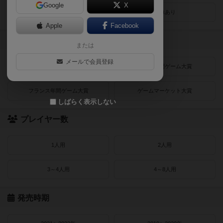
Google
X
レビューあり
画像あり
Apple
Facebook
受賞作品
または
メールで会員登録
ドイツゲーム大賞
ドイツ年間ゲーム大賞
フランス年間ゲーム大賞
ゲームマーケット大賞
しばらく表示しない
プレイヤー数
1人用
2人用
3～4人用
4～8人用
発売時期