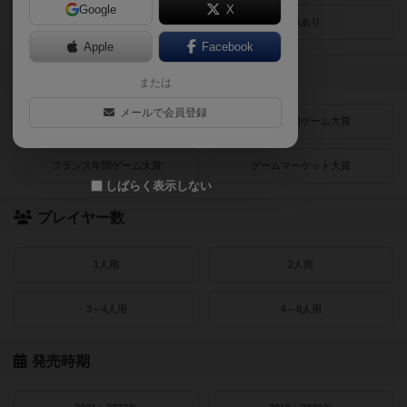
Google
X
レビューあり
画像あり
Apple
Facebook
受賞作品
または
メールで会員登録
ドイツゲーム大賞
ドイツ年間ゲーム大賞
フランス年間ゲーム大賞
ゲームマーケット大賞
しばらく表示しない
プレイヤー数
1人用
2人用
3～4人用
4～8人用
発売時期