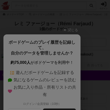
ログイン
ボドゲーマTOP
ボードゲームの検索
レミ ファージョー（Rémi Farjaud） 
レミ ファージョー（Rémi Farjaud）
1個のボードゲーム
閉じる
ボードゲームのプレイ履歴を記録し
検索メニュー
て、
自分のデータを管理しませんか？
ギャングラッシュ（Gang Rush Breakout）
3人～5人
45分前後
10歳～
2017年～
約75,000人
がボドゲーマを利用中！
興味あり
経験あり
お気に入り
持ってる
遊んだボードゲームを記録する
クイック検索
気になるゲームのレビューを読む
登録状況
お気に入り作品・所有リストの共
有
最近登録された順
紹介文あり
ログイン / 会員登録（10秒）