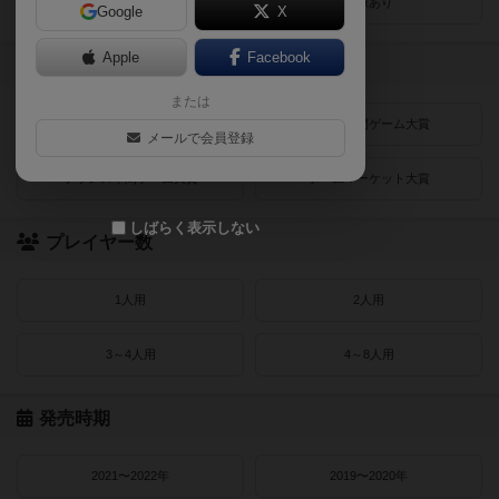
レビューあり
画像あり
Google
X
Apple
Facebook
受賞作品
または
ドイツゲーム大賞
ドイツ年間ゲーム大賞
メールで会員登録
フランス年間ゲーム大賞
ゲームマーケット大賞
しばらく表示しない
プレイヤー数
1人用
2人用
3～4人用
4～8人用
発売時期
2021〜2022年
2019〜2020年