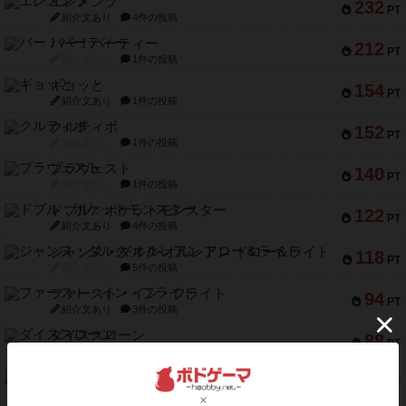
エレメンツ
232
PT
紹介文あり
4件の投稿
バー！パーティー
212
PT
紹介文なし
1件の投稿
ギョッと
154
PT
紹介文あり
1件の投稿
クルティボ
152
PT
紹介文なし
1件の投稿
ブラヴェスト
140
PT
紹介文なし
1件の投稿
ドブル：ポケットモンスター
122
PT
紹介文あり
4件の投稿
ジャンヌ・ダルク-オルレアン ドロー＆ライト
118
PT
紹介文なし
5件の投稿
ファースト・イン・フライト
94
PT
紹介文あり
3件の投稿
ダイススローン
88
PT
紹介文なし
1件の投稿
ガルフストライク
80
PT
紹介文あり
1件の投稿