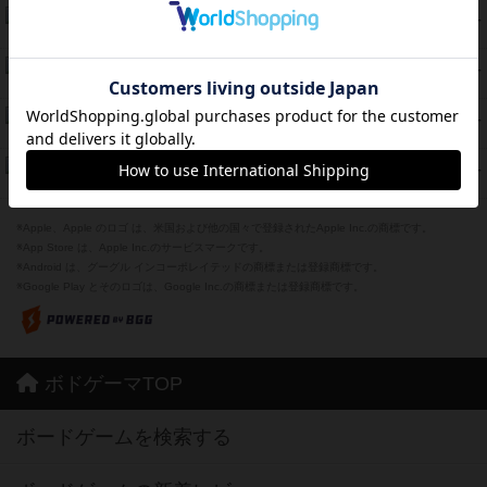
モズビ－ズ・レイダ－ズ
79
PT
紹介文あり
1件の投稿
リー対グラント
77
PT
紹介文あり
1件の投稿
ブレーキング・アウェイ
75
PT
紹介文あり
4件の投稿
ザ・フラッド
71
PT
紹介文なし
1件の投稿
※Apple、Apple のロゴ は、米国および他の国々で登録されたApple Inc.の商標です。
※App Store は、Apple Inc.のサービスマークです。
※Android は、グーグル インコーポレイテッドの商標または登録商標です。
※Google Play とそのロゴは、Google Inc.の商標または登録商標です。
ボドゲーマTOP
ボードゲームを検索する