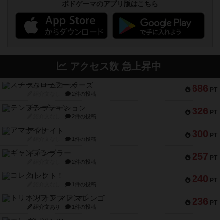
ボドゲーマのアプリ版はこちら
アクセス数 急上昇中
スチームローラーズ
686
PT
紹介文なし
2件の投稿
テンプテーション
326
PT
紹介文なし
2件の投稿
アマナイト
300
PT
紹介文なし
1件の投稿
ギャンブラー
257
PT
紹介文なし
2件の投稿
コレクト！
240
PT
紹介文なし
1件の投稿
トリオンフ ア マレンゴ
236
PT
紹介文あり
1件の投稿