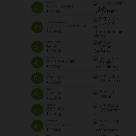
SCYTHE
1
サイズ -大鎌戦役-
位
2415名
Terraforming Mars
2
テラフォーミングマーズ
位
2396名
Stone Garden
3
枯山水
位
2281名
Viticulture
4
ワイナリーの四季
位
2272名
Agricola
5
アグリコラ
位
2120名
Azul
6
アズール
位
2034名
Splendor
7
宝石の煌き
位
2031名
Wingspan
8
ウイングスパン
位
2006名