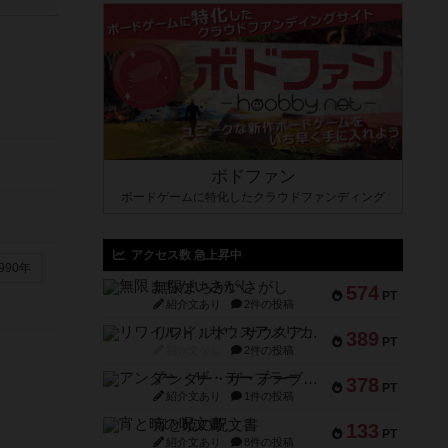
ボドファン
ボードゲームに特化したクラウドファンディング
アクセス数 急上昇中
990年
無限まちがいさがし
574
PT
紹介文あり
2件の投稿
リワイルド：サウスアメリカ
389
PT
紹介文なし
2件の投稿
アンダー・ザ・テーブラー
378
PT
紹介文あり
1件の投稿
宵と暁の呪文書
133
PT
紹介文あり
8件の投稿