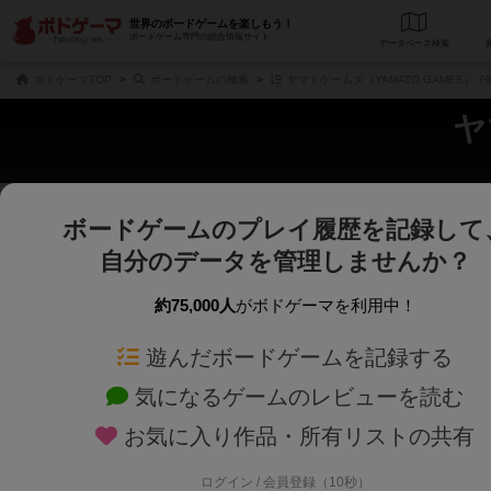
世界のボードゲームを楽しもう！
ボードゲーム専門の総合情報サイト
データベース
検
ボドゲーマTOP
ボードゲームの検索
ヤマトゲームズ（YAMATO GAMES） 
ヤ
ボードゲームのプレイ履歴を記録して
じっくり表示
さくさく表示
自分のデータを管理しませんか？
商品名、商品説明文、デザイナー名、テーマ名、メカニクス名を対象にフリー
ゲームデザイナー名を指定して
フリーワード
ゲームデザイナー
約75,000人
がボドゲーマを利用中！
遊んだボードゲームを記録する
対象年齢を指定します。
世界観や登場人
対象年齢
テーマ/フレー
気になるゲームのレビューを読む
お気に入り作品・所有リストの共有
ログイン / 会員登録（10秒）