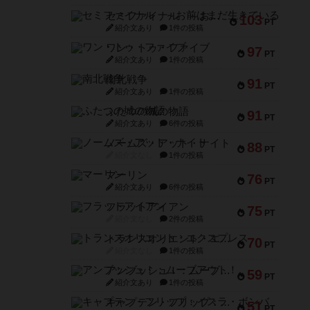
セミファイナル ～お前はまだ生きている～
103
PT
紹介文あり
1件の投稿
ワン・トゥ・ファイブ
97
PT
紹介文あり
1件の投稿
南北戦争
91
PT
紹介文あり
1件の投稿
ふたつの城の物語
91
PT
紹介文あり
6件の投稿
ノームズ・アット・ナイト
88
PT
紹介文なし
1件の投稿
マーリン
76
PT
紹介文あり
6件の投稿
フラットアイアン
75
PT
紹介文なし
2件の投稿
トランスオリエント・エクスプレス
70
PT
紹介文なし
1件の投稿
アンブッシュ！：ムーブアウト！
59
PT
紹介文あり
1件の投稿
キャプテン・フリップ：イスラ・ボンバ
51
PT