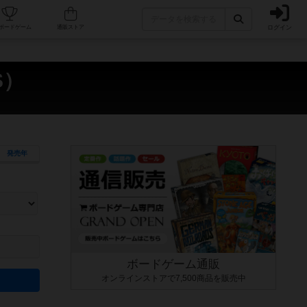
ログイン
カフェ/店舗
人気ボードゲーム
通販ストア
S）
発売年
ます。マニュアルを読む時間や参加者へのルール説明時間は含まれていないため、初めて遊
できるよう、中世ファンタジー・クッキング・海賊同士の対決など、ゲームコンセプトを絞
にボードゲームに慣れている方向けの絞込機能です。例えば「ダイスロール」はランダム値
ボードゲーム通販
オンラインストアで7,500商品を販売中