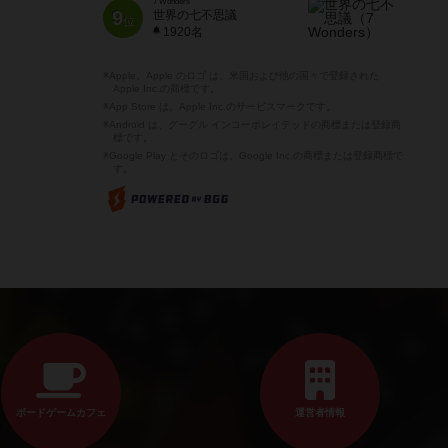
7 Wonders
9
世界の七不思議
位
1920名
※Apple、Apple のロゴ は、米国および他の国々で登録された
Apple Inc.の商標です。
※App Store は、Apple Inc.のサービスマークです。
※Android は、グーグル インコーポレイテッドの商標または登録商
標です。
※Google Play とそのロゴは、Google Inc.の商標または登録商標で
す。
ボードゲームカフェ
運営者情報