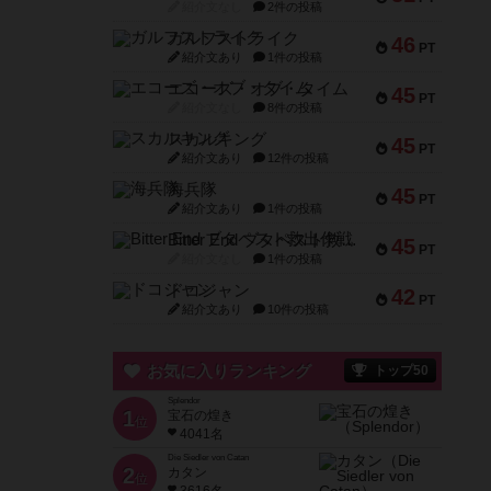
紹介文なし
2件の投稿
ガルフストライク
46
PT
紹介文あり
1件の投稿
エコーズ・オブ・タイム
45
PT
紹介文なし
8件の投稿
スカルキング
45
PT
紹介文あり
12件の投稿
海兵隊
45
PT
紹介文あり
1件の投稿
Bitter End ブタペスト救出作戦
45
PT
紹介文なし
1件の投稿
ドコジャン
42
PT
紹介文あり
10件の投稿
お気に入りランキング
トップ50
Splendor
1
宝石の煌き
位
4041名
Die Siedler von Catan
2
カタン
位