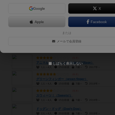
Google
X
6.0
アクアリウム・デザイナー（Aquarium Designer）
1人～5人
15分前後
7歳～
2017年～
Apple
Facebook
6.0
バード・オブ・ハピネス（Bird of Happiness）
または
1人～5人
15分前後
7歳～
2016年～
メールで会員登録
キャッツ・パーティー（Cat's Party）
3人～6人
10分～30分
7歳～
2015年～
5.9
アニマル・ヴィレッジ（Animal Village）
しばらく表示しない
1人～4人
15分前後
7歳～
2017年～
6.0
グリーンフィンガー（green finger）
1人～4人
15分前後
7歳～
2018年～
5.9
スウィーツ！（Sweets!）
1人～4人
15分前後
7歳～
2016年～
ドッグン・ドッグ（Dog’n Dog）
2人～4人
20分前後
7歳～
2018年～