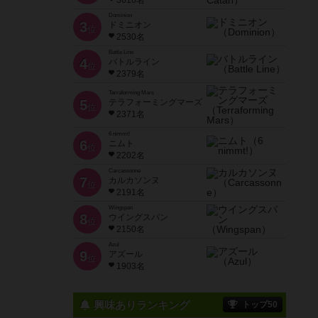
3616名
Dominion
3
ドミニオン
位
2530名
Battle Line
4
バトルライン
位
2379名
Terraforming Mars
5
テラフォーミングマーズ
位
2371名
6 nimmt!
6
ニムト
位
2202名
Carcassonne
7
カルカソンヌ
位
2191名
Wingspan
8
ウイングスパン
位
2150名
Azul
9
アズール
位
1903名
興味ありランキング
トップ50