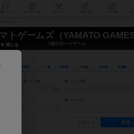
索
新着レビュー
ボードゲーム会
コミュニティ
掲示板一覧
7個のボードゲーム
マトゲームズ（YAMATO GAME
7個のボードゲーム
閉じる
、
更新順
レート順
登録順
人気順
注目順
投稿数
ワード検索ができます。
検索できます。
プレイ対象人数に含まれるボードゲームを指定します。
目安となる所要時間を指定することができ
遊べる人数
プレイ時間
物などモチーフ・ストーリーを指定することができます。直感的にゲームシステムを理解
ゲーム性を構成するコアシステムです。主
バー
メカニクス
リセット