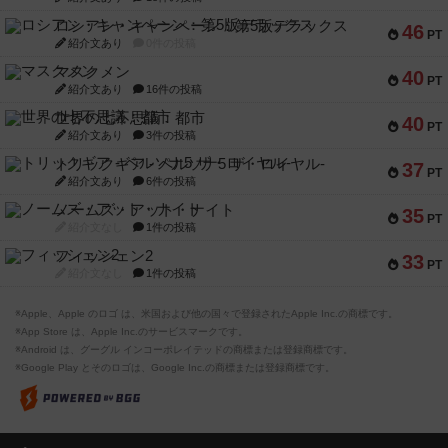
ロシアン・キャンペーン：第5版デラックス
46
PT
紹介文あり
0件の投稿
マスクメン
40
PT
紹介文あり
16件の投稿
世界の七不思議：都市
40
PT
紹介文あり
3件の投稿
トリックギア - ペルソナ5 ザ・ロイヤル-
37
PT
紹介文あり
6件の投稿
ノームズ・アット・ナイト
35
PT
紹介文なし
1件の投稿
フィッシェン2
33
PT
紹介文なし
1件の投稿
※Apple、Apple のロゴ は、米国および他の国々で登録されたApple Inc.の商標です。
※App Store は、Apple Inc.のサービスマークです。
※Android は、グーグル インコーポレイテッドの商標または登録商標です。
※Google Play とそのロゴは、Google Inc.の商標または登録商標です。