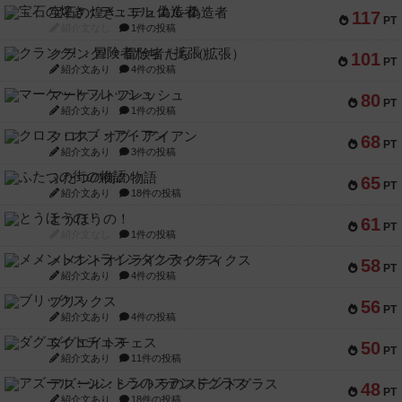
宝石の煌き：デュエル 偽造者
117
PT
紹介文なし
1件の投稿
クランク! ：冒険者たち（拡張）
101
PT
紹介文あり
4件の投稿
マーケットフレッシュ
80
PT
紹介文あり
1件の投稿
クロス・オブ・アイアン
68
PT
紹介文あり
3件の投稿
ふたつの街の物語
65
PT
紹介文あり
18件の投稿
とうほうの！
61
PT
紹介文なし
1件の投稿
メメントオンラインタクティクス
58
PT
紹介文あり
4件の投稿
ブリックス
56
PT
紹介文あり
4件の投稿
ダグエイトチェス
50
PT
紹介文あり
11件の投稿
アズール：シントラのステンドグラス
48
PT
紹介文あり
18件の投稿