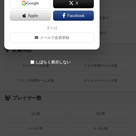
登録状況
Google
X
Apple
Facebook
最近登録された順
紹介文あり
または
レビューあり
画像あり
メールで会員登録
受賞作品
しばらく表示しない
ドイツゲーム大賞
ドイツ年間ゲーム大賞
フランス年間ゲーム大賞
ゲームマーケット大賞
プレイヤー数
1人用
2人用
3～4人用
4～8人用