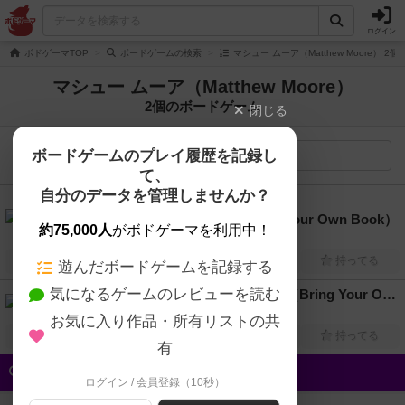
ログイン
ボドゲーマTOP
ボードゲームの検索
マシュー ムーア（Matthew Moore） 
マシュー ムーア（Matthew Moore）
2個のボードゲーム
閉じる
ボードゲームのプレイ履歴を記録し
検索メニュー
て、
自分のデータを管理しませんか？
5.9
みんなで本をもちよって（Bring Your Own Book）
約75,000人
がボドゲーマを利用中！
2人～8人
20分前後
12歳～
2019年～
興味あり
経験あり
お気に入り
持ってる
遊んだボードゲームを記録する
気になるゲームのレビューを読む
ブリング・ユア・オウン・ブック（Bring Your Own Book）
3人～8人
20分～60分
12歳～
2015年～
お気に入り作品・所有リストの共
興味あり
経験あり
お気に入り
持ってる
有
クイック検索
ログイン / 会員登録（10秒）