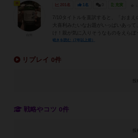
神
201名
1名
0
充実
7/10タイトルを直訳すると、「おま
大喜利みたいなお題がいっぱいあって
け！親が気に入りそうなものをえらぼう
白州
続きを読む（7年以上前）
リプレイ 0件
投
戦略やコツ 0件
投