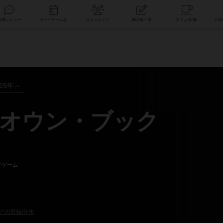
索
新着レビュー
ボードゲーム会
コミュニティ
掲示板一覧
015年～
オウン・ブック
ドゲーム
）
グの登録/分布