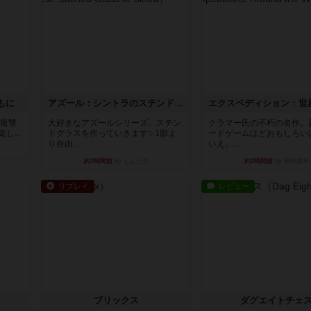
もに
アズール：シントラのステンドグラス
―復讐
大好きなアズールシリーズ。ステン
クラマー氏の不朽の名作。
...
ドグラスを作っていきます✨1部よ
ードゲームほどおもしろい
り自由...
いえ。...
約2時間前
by しんたろ
約2時間前
by 田中昌平
リプレイ
レビュー
ブリックス
ダグエイトチェ