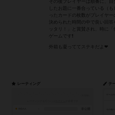
その後プレイヤーは順番に、自
したお題に一番合っている（も
ったカードの枚数がプレイヤー
決められた時間の中で良い回答
ッタリ！」と賞賛され、時に「
ゲームです❗️
外箱も凝っててステキだよ❤︎
レーティング
テ
ゲームの
レーティングを行うには
ログイン
が必要です
-
非公開
10点の人
その他の