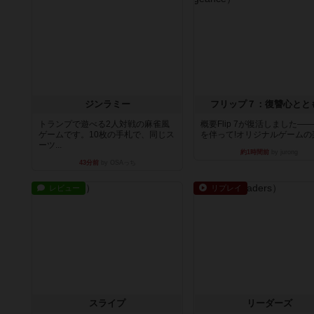
ジンラミー
フリップ７：復讐心とと
トランプで遊べる2人対戦の麻雀風
概要Flip 7が復活しました―
ゲームです。10枚の手札で、同じス
を伴って!オリジナルゲームの楽し
ーツ...
約1時間前
by jurong
43分前
by OSAっち
レビュー
リプレイ
スライプ
リーダーズ