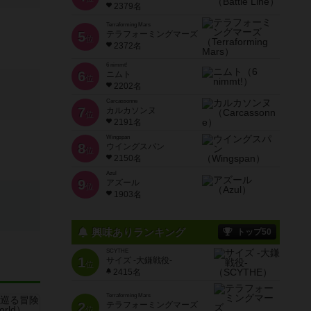
2379名
Terraforming Mars
5
テラフォーミングマーズ
位
2372名
6 nimmt!
6
ニムト
位
2202名
Carcassonne
7
カルカソンヌ
位
2191名
Wingspan
8
ウイングスパン
位
2150名
Azul
9
アズール
位
1903名
興味ありランキング
トップ50
SCYTHE
1
サイズ -大鎌戦役-
位
2415名
Terraforming Mars
2
テラフォーミングマーズ
位