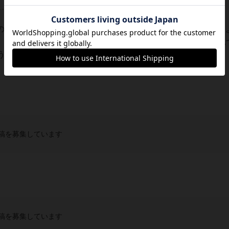
レーティングが非公開に設定されたユーザー
えの本をもってこい」になるが、本当に自分の本を使うゲーム。
、それに対して、みんなで自分の本からそれにあったお題を見
！ほんと、それだけなのだが、これが今ま...
稿を募集しています
稿を募集しています