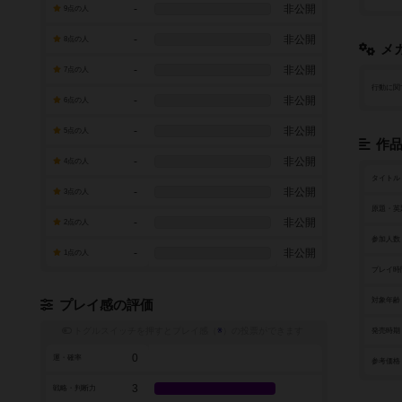
-
非公開
9点の人
-
非公開
8点の人
メ
-
非公開
7点の人
行動に関
-
非公開
6点の人
-
非公開
5点の人
作
-
非公開
4点の人
タイトル
-
非公開
3点の人
原題・英
-
非公開
2点の人
参加人数
-
非公開
1点の人
プレイ時
対象年齢
プレイ感の評価
トグルスイッチを押すとプレイ感（
※
）の投票ができます
発売時期
0
運・確率
参考価格
3
戦略・判断力