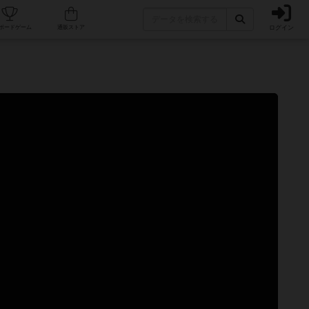
ログイン
カフェ/店舗
人気ボードゲーム
通販ストア