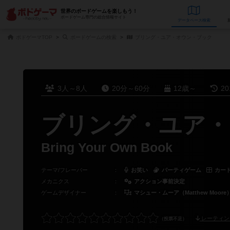
世界のボードゲームを楽しもう！
ボードゲーム専門の総合情報サイト
データベース
検
ボドゲーマTOP
ボードゲームの検索
ブリング・ユア・オウン・ブック
3人～8人
20分～60分
12歳～
2
ブリング・ユア・
Bring Your Own Book
テーマ/フレーバー
：
お笑い
パーティゲーム
カー
メカニクス
：
アクション事前決定
ゲームデザイナー
：
マシュー・ムーア（Matthew Moore
レーティン