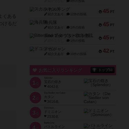
紹介文なし
8件の投稿
スカルキング
45
PT
紹介文あり
12件の投稿
よくある
海兵隊
つけるだ
45
PT
紹介文あり
1件の投稿
Bitter End ブタペスト救出作戦
45
PT
紹介文なし
1件の投稿
ドコジャン
42
PT
紹介文あり
10件の投稿
お気に入りランキング
トップ50
Splendor
1
宝石の煌き
位
4042名
Die Siedler von Catan
2
カタン
位
3616名
Dominion
3
ドミニオン
位
2530名
Battle Line
4
バトルライン
位