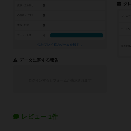
ク
0
交渉・立ち回り
0
心理戦・ブラフ
ゲームデ
0
攻防・戦闘
アートワ
4
アート・外見
似たプレイ感のゲームを探す→
関連企業
データに関する報告
ログインするとフォームが表示されます
レビュー 1件