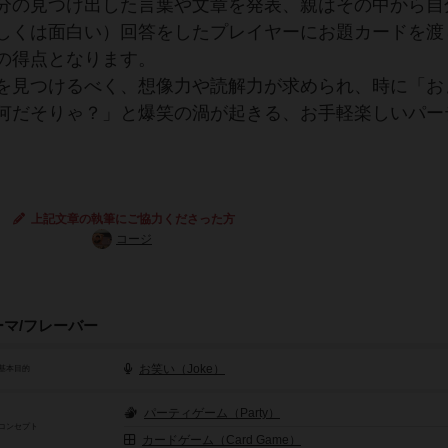
分の見つけ出した言葉や文章を発表、親はその中から自
しくは面白い）回答をしたプレイヤーにお題カードを渡
の得点となります。
を見つけるべく、想像力や読解力が求められ、時に「お
何だそりゃ？」と爆笑の渦が起きる、お手軽楽しいパー
上記文章の執筆にご協力くださった方
コージ
ーマ/フレーバー
お笑い（Joke）
基本目的
パーティゲーム（Party）
コンセプト
カードゲーム（Card Game）