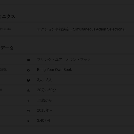
カニクス
アクション事前決定（Simultaneous Action Selection）
する仕組み
品データ
ブリング・ユア・オウン・ブック
Bring Your Own Book
題表記
3人～8人
20分～60分
間
12歳から
2015年～
3,407円