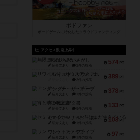
ボドファン
ボードゲームに特化したクラウドファンディング
アクセス数 急上昇中
無限まちがいさがし
574
PT
紹介文あり
2件の投稿
リワイルド：サウスアメリカ
389
PT
紹介文なし
2件の投稿
アンダー・ザ・テーブラー
378
PT
紹介文あり
1件の投稿
宵と暁の呪文書
133
PT
紹介文あり
8件の投稿
セミファイナル ～お前はまだ生きている～
103
PT
紹介文あり
1件の投稿
ワン・トゥ・ファイブ
97
PT
紹介文あり
1件の投稿