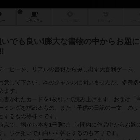
7
ュー
店舗/
カフェ
リプレイ
日記
戦略
・コツ
ルール
狙いでも良い❗️膨大な書物の中からお題
️
チコピーを、リアルの書籍から探し出す大喜利ゲーム。
用意して下さい。本のジャンルは問いませんが、多種多
めます。
の書かれたカードを1枚引いて読み上げます。お題は「
ーミングを求めるもの、また「子供の日記の一文」のよ
とするもの等様々です。
時点で、場から本を1冊選び、時間内に作品中からお題
す。ウケ狙いで面白い回答をするのもアリです。