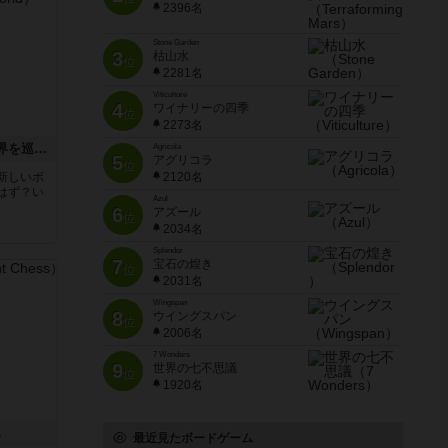
2396名
Stone Garden
3
枯山水
位
2281名
Viticulture
4
ワイナリーの四季
位
2273名
エクスペディション：世界を巡る冒険
Agricola
5
アグリコラ
位
新しいボ
2120名
はず？い
Azul
6
アズール
位
2034名
Splendor
7
宝石の煌き
位
2031名
Wingspan
8
ウイングスパン
位
2006名
7 Wonders
9
世界の七不思議
位
1920名
ス
最近見たボードゲーム