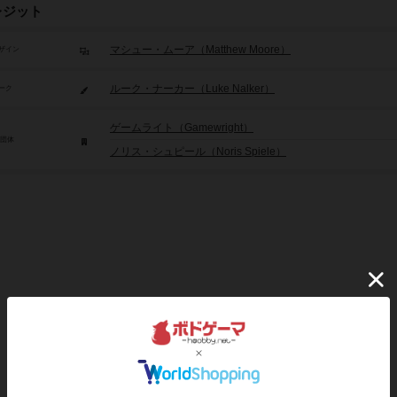
レジット
マシュー・ムーア（Matthew Moore）
ザイン
ルーク・ナーカー（Luke Nalker）
ーク
ゲームライト（Gamewright）
/団体
ノリス・シュピール（Noris Spiele）