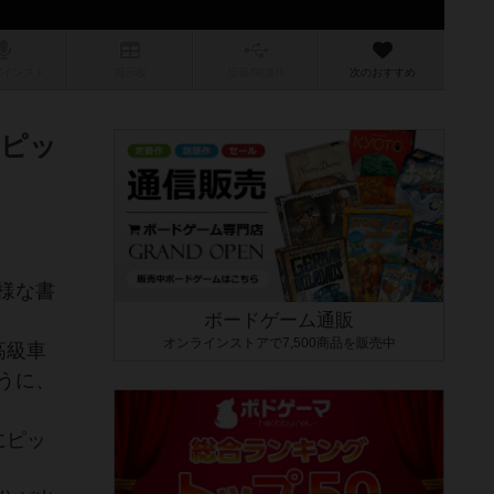
/インスト
掲示板
拡張/関連
作
次のおすすめ
にピッ
様な書
ボードゲーム通販
オンラインストアで7,500商品を販売中
高級車
うに、
にピッ