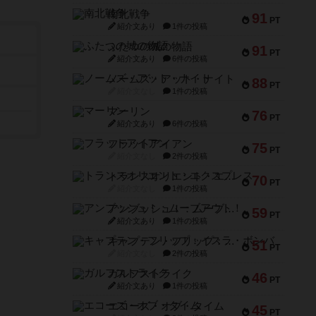
南北戦争
91
PT
紹介文あり
1件の投稿
ふたつの城の物語
91
PT
紹介文あり
6件の投稿
ノームズ・アット・ナイト
88
PT
紹介文なし
1件の投稿
マーリン
76
PT
紹介文あり
6件の投稿
フラットアイアン
75
PT
紹介文なし
2件の投稿
トランスオリエント・エクスプレス
70
PT
紹介文なし
1件の投稿
アンブッシュ！：ムーブアウト！
59
PT
紹介文あり
1件の投稿
キャプテン・フリップ：イスラ・ボンバ
51
PT
紹介文なし
2件の投稿
ガルフストライク
46
PT
紹介文あり
1件の投稿
エコーズ・オブ・タイム
45
PT