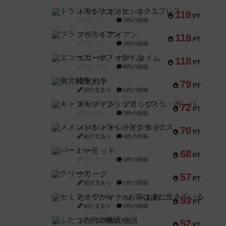
トランスオリエント・エクスプレス
119
PT
紹介文なし
1件の投稿
フラットアイアン
118
PT
紹介文なし
2件の投稿
エコーズ・オブ・タイム
118
PT
紹介文なし
8件の投稿
南北戦争
79
PT
紹介文あり
1件の投稿
キャプテン・フリップ：イスラ・ボンバ
72
PT
紹介文なし
2件の投稿
メメントオンラインタクティクス
70
PT
紹介文あり
4件の投稿
パーミッド
68
PT
紹介文なし
1件の投稿
クリーグ
57
PT
紹介文あり
1件の投稿
セミファイナル ～お前はまだ生きている～
53
PT
紹介文あり
1件の投稿
ふたつの街の物語
52
PT