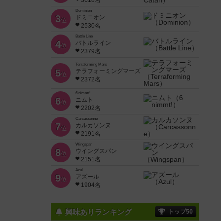
3618名
Dominion
3
ドミニオン
位
2530名
Battle Line
4
バトルライン
位
2379名
Terraforming Mars
5
テラフォーミングマーズ
位
2372名
6 nimmt!
6
ニムト
位
2202名
Carcassonne
7
カルカソンヌ
位
2191名
Wingspan
8
ウイングスパン
位
2151名
Azul
9
アズール
位
1904名
興味ありランキング
トップ50