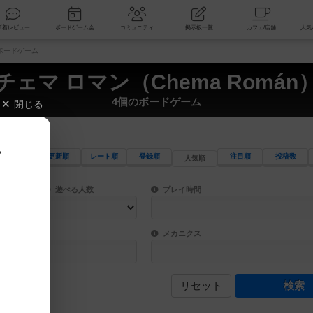
索
新着レビュー
ボードゲーム会
コミュニティ
掲示板一覧
のボードゲーム
チェマ ロマン（Chema Román
4個のボードゲーム
閉じる
、
更新順
レート順
登録順
注目順
投稿数
人気順
ワード検索ができます。
検索できます。
プレイ対象人数に含まれるボードゲームを指定します。
目安となる所要時間を指定することができ
遊べる人数
プレイ時間
物などモチーフ・ストーリーを指定することができます。直感的にゲームシステムを理解
ゲーム性を構成するコアシステムです。主
バー
メカニクス
リセット