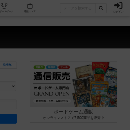
ログイン
カフェ/店舗
人気ボードゲーム
通販ストア
）
発売年
ます。マニュアルを読む時間や参加者へのルール説明時間は含まれていないため、初めて遊
できるよう、中世ファンタジー・クッキング・海賊同士の対決など、ゲームコンセプトを絞
にボードゲームに慣れている方向けの絞込機能です。例えば「ダイスロール」はランダム値
ボードゲーム通販
オンラインストアで7,500商品を販売中