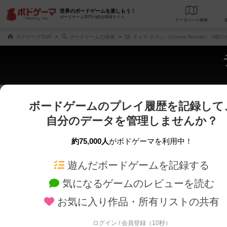
世界のボードゲームを楽しもう！
ボードゲーム専門の総合情報サイト
データベース
検
ボドゲーマTOP
ボードゲームの検索
チェマ ロマン（Chema Román） 4個
ボードゲームのプレイ履歴を記録して
じっくり表示
さくさく表示
自分のデータを管理しませんか？
商品名、商品説明文、デザイナー名、テーマ名、メカニクス名を対象にフリー
ゲームデザイナー名を指定して
フリーワード
ゲームデザイナー
約75,000人
がボドゲーマを利用中！
遊んだボードゲームを記録する
対象年齢を指定します。
世界観や登場人
対象年齢
テーマ/フレー
気になるゲームのレビューを読む
お気に入り作品・所有リストの共有
ログイン / 会員登録（10秒）