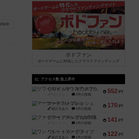
990年
ボドファン
ボードゲームに特化したクラウドファンディング
アクセス数 急上昇中
リワイルド：サウスアメリカ
552
PT
紹介文なし
2件の投稿
マーケットフレッシュ
170
PT
紹介文あり
1件の投稿
ファイアー・ブルズ / 火牛陣
141
PT
紹介文なし
1件の投稿
ワン・トゥ・ファイブ
122
PT
紹介文あり
1件の投稿