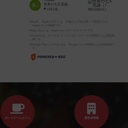
7 Wonders
9
世界の七不思議
位
1921名
※Apple、Apple のロゴ は、米国および他の国々で登録された
Apple Inc.の商標です。
※App Store は、Apple Inc.のサービスマークです。
※Android は、グーグル インコーポレイテッドの商標または登録商
標です。
※Google Play とそのロゴは、Google Inc.の商標または登録商標で
す。
ボードゲームカフェ
運営者情報