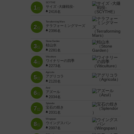
SCYTHE
1
サイズ -大鎌戦役-
位
2416名
Terraforming Mars
2
テラフォーミングマーズ
位
2396名
Stone Garden
3
枯山水
位
2281名
Viticulture
4
ワイナリーの四季
位
2273名
Agricola
5
アグリコラ
位
2120名
Azul
6
アズール
位
2034名
Splendor
7
宝石の煌き
位
2031名
Wingspan
8
ウイングスパン
位
2007名