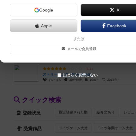
Google
X
6.8
赤の大聖堂（The Red Cathedral）
1人～4人
30分～120分
10歳～
2020年～
Apple
Facebook
6.3
赤の大聖堂拡張：内つ国への使者（The Red Cathedral: Co
または
1人～4人
60分～90分
10歳～
2022年～
メールで会員登録
6.2
モエステイロ（Moesteiro）
2人～4人
30分～60分
10歳～
2022年～
6.1
ストリーミング（Streaming）
しばらく表示しない
3人～5人
30分前後
10歳～
2018年～
クイック検索
最近登録された順
紹介文あり
レビュ
登録状況
ドイツゲーム大賞
ドイツ年間ゲーム大賞
受賞作品