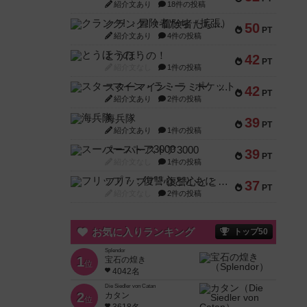
紹介文あり
18件の投稿
クランク! ：冒険者たち（拡張）
50
PT
紹介文あり
4件の投稿
とうほうの！
42
PT
紹介文なし
1件の投稿
スターマイン・ラミー ポケット
42
PT
紹介文あり
2件の投稿
海兵隊
39
PT
紹介文あり
1件の投稿
スーパーストア3000
39
PT
紹介文なし
1件の投稿
フリップ７：復讐心とともに
37
PT
紹介文なし
2件の投稿
お気に入りランキング
トップ50
Splendor
1
宝石の煌き
位
4042名
Die Siedler von Catan
2
カタン
位