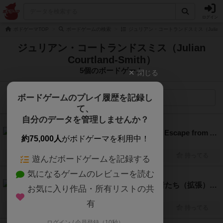
ログイン
ボドゲーマTOP
ボードゲームの検索
ジュリアン・コートランドスミス（Julian Co
ジュリアン・コートランドスミス（Julian
Courtland-Smith）
5個のボードゲーム
閉じる
ボードゲームのプレイ履歴を記録し
検索メニュー
て、
自分のデータを管理しませんか？
6.3
アイランド / サバイブ！（Survive: Escape from Atlantis!）
約75,000人
がボドゲーマを利用中！
2人～4人
60分前後
8歳～
1982年～
興味あり
経験あり
お気に入り
持ってる
遊んだボードゲームを記録する
気になるゲームのレビューを読む
6.0
アイランド：イカとイルカと冒険者たち（拡張）（Survive: Dolphins & Squids & 5-6 Players...Oh My!）
お気に入り作品・所有リストの共
2人～6人
45分～60分
8歳～
2015年～
有
興味あり
経験あり
お気に入り
持ってる
ログイン / 会員登録（10秒）