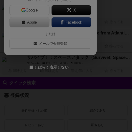
6.1
アイランド（Survive The Island）
Google
X
2人～5人
45分前後
8歳～
2024年～
興味あり
Apple
経験あり
Facebook
お気に入り
持ってる
アトランティスからの脱出（Escape from Atlantis）
または
2人～4人
60分前後
8歳～
1986年～
メールで会員登録
興味あり
経験あり
お気に入り
持ってる
サバイブ！：スペースアタック（Survive!: Space Attack）
2人～4人
45分～60分
8歳～
2015年～
しばらく表示しない
興味あり
経験あり
お気に入り
持ってる
クイック検索
登録状況
最近登録された順
紹介文あり
レビューあり
画像あり