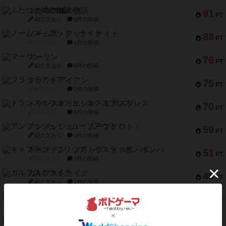
ふたつの城の物語
91
PT
紹介文あり
6件の投稿
ノームズ・アット・ナイト
88
PT
紹介文なし
1件の投稿
マーリン
76
PT
紹介文あり
6件の投稿
フラットアイアン
75
PT
紹介文なし
2件の投稿
トランスオリエント・エクスプレス
70
PT
紹介文なし
1件の投稿
アンブッシュ！：ムーブアウト！
59
PT
紹介文あり
1件の投稿
キャプテン・フリップ：イスラ・ボンバ
51
PT
紹介文なし
2件の投稿
ガルフストライク
46
PT
紹介文あり
1件の投稿
エコーズ・オブ・タイム
45
PT
紹介文なし
8件の投稿
スカルキング
45
PT