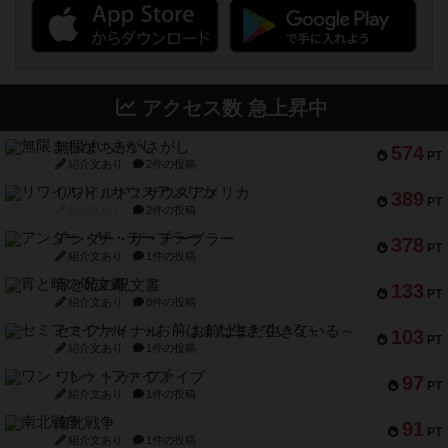
アクセス数 急上昇中
無限まちがいさがし
574
PT
紹介文あり
2件の投稿
リワイルド：サウスアメリカ
389
PT
紹介文なし
2件の投稿
アンダー・ザ・テーブラー
378
PT
紹介文あり
1件の投稿
宵と暁の呪文書
133
PT
紹介文あり
8件の投稿
セミファイナル ～お前はまだ生きている～
103
PT
紹介文あり
1件の投稿
ワン・トゥ・ファイブ
97
PT
紹介文あり
1件の投稿
南北戦争
91
PT
紹介文あり
1件の投稿