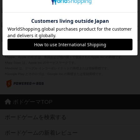
紹介文あり
12件の投稿
海兵隊
45
PT
紹介文あり
1件の投稿
Bitter End ブタペスト救出作戦
45
PT
紹介文なし
1件の投稿
ドコジャン
42
PT
紹介文あり
10件の投稿
※Apple、Apple のロゴ は、米国および他の国々で登録されたApple Inc.の商標です。
※App Store は、Apple Inc.のサービスマークです。
※Android は、グーグル インコーポレイテッドの商標または登録商標です。
※Google Play とそのロゴは、Google Inc.の商標または登録商標です。
ボドゲーマTOP
ボードゲームを検索する
ボードゲームの新着レビュー