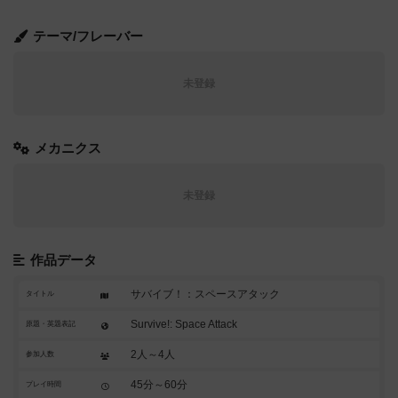
テーマ/フレーバー
未登録
メカニクス
未登録
作品データ
サバイブ！：スペースアタック
タイトル
Survive!: Space Attack
原題・英題表記
2人～4人
参加人数
45分～60分
プレイ時間