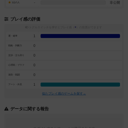
-
非公開
1点の人
プレイ感の評価
トグルスイッチを押すとプレイ感（
※
）の投票ができます
1
運・確率
0
戦略・判断力
0
交渉・立ち回り
0
心理戦・ブラフ
0
攻防・戦闘
1
アート・外見
似たプレイ感のゲームを探す→
データに関する報告