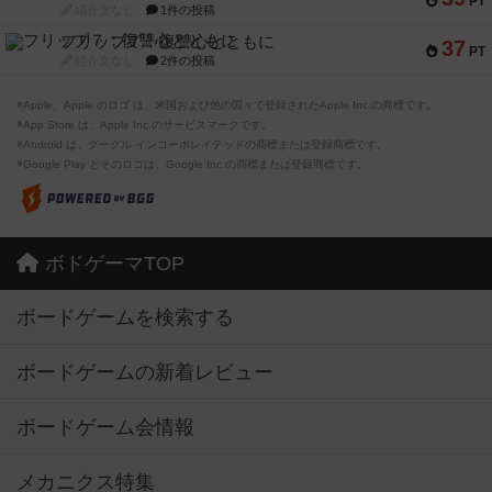
PT
紹介文なし
1件の投稿
フリップ７：復讐心とともに
37
PT
紹介文なし
2件の投稿
※Apple、Apple のロゴ は、米国および他の国々で登録されたApple Inc.の商標です。
※App Store は、Apple Inc.のサービスマークです。
※Android は、グーグル インコーポレイテッドの商標または登録商標です。
※Google Play とそのロゴは、Google Inc.の商標または登録商標です。
ボドゲーマTOP
ボードゲームを検索する
ボードゲームの新着レビュー
ボードゲーム会情報
メカニクス特集