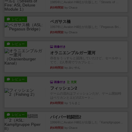
1985年にAvalon Hill社が出版した『Streets of ...
約5時間前
by Chaco
レビュー
ペガサス橋
1997年にAvalon Hill社が出版した『Pegasus Bri...
約5時間前
by Chaco
レビュー
画像付き
オラニエンブルガー運河
存在をうっすらと認識していたけど、セールやっ
てて、2人専用でワカプレと...
約5時間前
by みいやん
レビュー
画像付き
充実
フィッシェン2
ゲームの流れはフィッシェンだが、ゲーム開始時
はペリカンとエビの2スート...
約6時間前
by うらまこ
レビュー
パイパー戦闘団2
1996年にAvalon Hill社が出版した『Kampfgruppe...
約6時間前
by Chaco