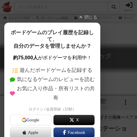
ログイン
閉じる
ボドゲーマTOP
ボードゲームの検索
アイランド / サバイブ！
サバイブ
ボードゲームのプレイ履歴を記録し
て、
自分のデータを管理しませんか？
サバイブ！：スペースアタック
約75,000人
がボドゲーマを利用中！
Survive!: Space Attack
遊んだボードゲームを記録する
気になるゲームのレビューを読む
お気に入り作品・所有リストの共
有
3
トップ
画像
動画
レビュー
カフェ
ログイン / 会員登録（10秒）
Google
X
クリーチャーの攻撃を避け、宇宙ステーショ
Apple
Facebook
ンから脱出しろ！