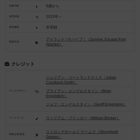
8歳から
対象年齢
2015年～
発売時期
未登録
参考価格
アイランド / サバイブ！（Survive: Escape from
関連作品
Atlantis!）
クレジット
ジュリアン・コートランドスミス（Julian
Courtland-Smith）
ブライアン・エンゲルスタイン（Brian
ゲームデザイン
Engelstein）
ジョフ・エンゲルスタイン（Geoff Engelstein）
ウィリアム・ブリッカー（William Bricker）
アートワーク
ストロングホールド ゲームズ（Stronghold
関連企業/団体
Games）