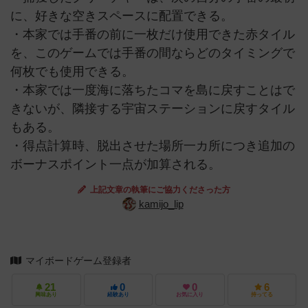
に、好きな空きスペースに配置できる。
・本家では手番の前に一枚だけ使用できた赤タイル
を、このゲームでは手番の間ならどのタイミングで
何枚でも使用できる。
・本家では一度海に落ちたコマを島に戻すことはで
きないが、隣接する宇宙ステーションに戻すタイル
もある。
・得点計算時、脱出させた場所一カ所につき追加の
ボーナスポイント一点が加算される。
上記文章の執筆にご協力くださった方
kamijo_lip
マイボードゲーム登録者
21
0
0
6
興味あり
経験あり
お気に入り
持ってる