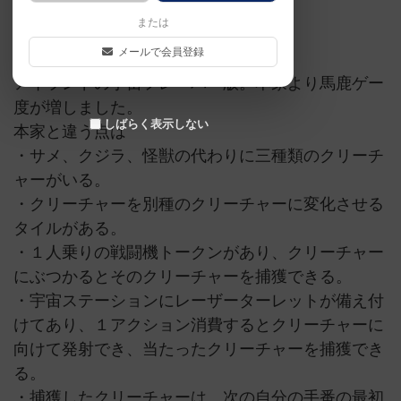
または
宇宙
メールで会員登録
アイランドの宇宙フレーバー版。本家より馬鹿ゲー
度が増しました。
しばらく表示しない
本家と違う点は
・サメ、クジラ、怪獣の代わりに三種類のクリーチ
ャーがいる。
・クリーチャーを別種のクリーチャーに変化させる
タイルがある。
・１人乗りの戦闘機トークンがあり、クリーチャー
にぶつかるとそのクリーチャーを捕獲できる。
・宇宙ステーションにレーザーターレットが備え付
けてあり、１アクション消費するとクリーチャーに
向けて発射でき、当たったクリーチャーを捕獲でき
る。
・捕獲したクリーチャーは、次の自分の手番の最初