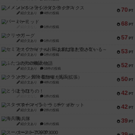
メメントオンラインタクティクス
70
PT
紹介文あり
4件の投稿
パーミッド
68
PT
紹介文なし
1件の投稿
クリーグ
57
PT
紹介文あり
1件の投稿
セミファイナル ～お前はまだ生きている～
53
PT
紹介文あり
1件の投稿
ふたつの街の物語
52
PT
紹介文あり
18件の投稿
クランク! ：冒険者たち（拡張）
50
PT
紹介文あり
4件の投稿
とうほうの！
42
PT
紹介文なし
1件の投稿
スターマイン・ラミー ポケット
42
PT
紹介文あり
2件の投稿
海兵隊
39
PT
紹介文あり
1件の投稿
スーパーストア3000
39