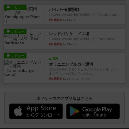
レビュー
パイパー戦闘団1
1993年にAvalon Hill社が出版した『Kampfgruppe...
約6時間前
by Chaco
レビュー
レッドバリケ－ド工場
1989年にAvalon Hill社が出版した『Red Barrica...
約6時間前
by Chaco
レビュー
充実
オラニエンブルガー運河
友人の所持してるゲームをさせてもらいました。
まだワーカーの置いていない...
約7時間前
by おっちょこちょい
ボドゲーマのアプリ版はこちら