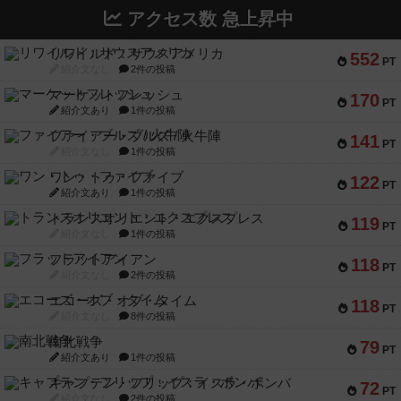
アクセス数 急上昇中
リワイルド：サウスアメリカ
552
PT
紹介文なし
2件の投稿
マーケットフレッシュ
170
PT
紹介文あり
1件の投稿
ファイアー・ブルズ / 火牛陣
141
PT
紹介文なし
1件の投稿
ワン・トゥ・ファイブ
122
PT
紹介文あり
1件の投稿
トランスオリエント・エクスプレス
119
PT
紹介文なし
1件の投稿
フラットアイアン
118
PT
紹介文なし
2件の投稿
エコーズ・オブ・タイム
118
PT
紹介文なし
8件の投稿
南北戦争
79
PT
紹介文あり
1件の投稿
キャプテン・フリップ：イスラ・ボンバ
72
PT
紹介文なし
2件の投稿