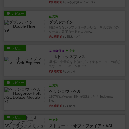
約1時間前
by 金賢守(キムヒョンス)
レビュー
充実
ダブルナイン
雑に死なないラブレターみたいな、そんな感じの
ゲーム。数字カードを１の位...
約2時間前
by 深水あどら
レビュー
画像付き
充実
コルトエクスプレス
星7軽〜中量級を中心にプレイするゲーマーの感想
です。ボードゲーム会にて...
約2時間前
by おとん
レビュー
充実
ヘッジロウ・ヘル
1987年にAvalon Hill社が出版した『Hedgerow
He...
約5時間前
by Chaco
レビュー
充実
ストリート・オブ・ファイア：ASLデラックスモジュール1