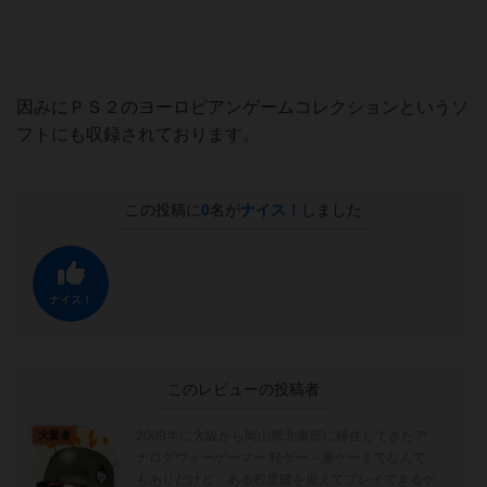
因みにＰＳ２のヨーロピアンゲームコレクションというソ
フトにも収録されております。
この投稿に
0
名が
ナイス！
しました
ナイス！
このレビューの投稿者
2009年に大阪から岡山県北東部に移住してきたア
大賢者
ナログウォーゲーマー 軽ゲー～重ゲーまでなんで
もありだけど、ある程度腰を据えてプレイできるゲ