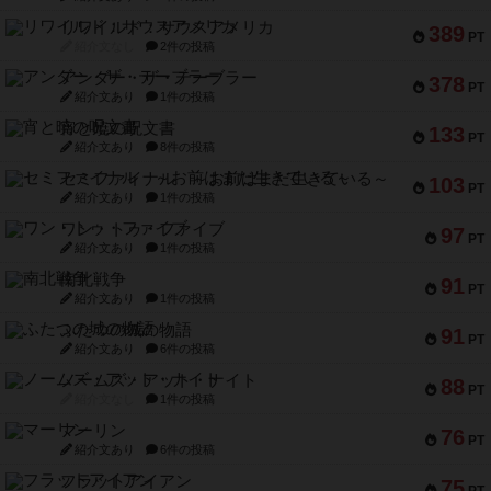
リワイルド：サウスアメリカ
389
PT
紹介文なし
2件の投稿
アンダー・ザ・テーブラー
378
PT
紹介文あり
1件の投稿
宵と暁の呪文書
133
PT
紹介文あり
8件の投稿
セミファイナル ～お前はまだ生きている～
103
PT
紹介文あり
1件の投稿
ワン・トゥ・ファイブ
97
PT
紹介文あり
1件の投稿
南北戦争
91
PT
紹介文あり
1件の投稿
ふたつの城の物語
91
PT
紹介文あり
6件の投稿
ノームズ・アット・ナイト
88
PT
紹介文なし
1件の投稿
マーリン
76
PT
紹介文あり
6件の投稿
フラットアイアン
75