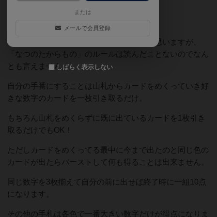
ので入手も簡単なオススメゲームです。
または
メールで会員登録
ルールはたしかどちらも変わりなかったと思いますが、
「なつのたからもの」のルールは読んだことないのでなん
とも言えません。
しばらく表示しない
自分の手番にすることは山札からカードをめくっていき好
きな数字のカードを一枚引き取るだけ。
もちろん山札をめくらずに既に出ているカードを1枚引き
取るだけでもOK！
ただしカードをめくってる最中に今まで出たのと同じ色の
カードが出たらバーストして何も得ることは出来ません。
同じ数字を3枚揃えて自分の前に出せば終了時に一組10点
になります。
その他の手札は各色で一番大きい数字だけが得点になりま