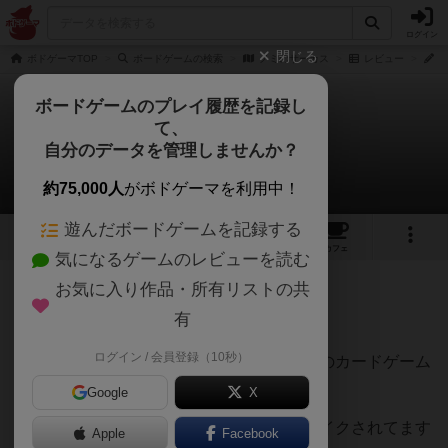
ログイン
閉じる
ボドゲーマTOP
ボードゲームの検索
ノミのサーカス
レビュー
ち
ボードゲームのプレイ履歴を記録し
て、
ノミのサーカス
自分のデータを管理しませんか？
ちゃいさんのレビュー
約75,000人
がボドゲーマを利用中！
遊んだボードゲームを記録する
5
3
16
トップ
画像
動画
レビュー
カフェ
気になるゲームのレビューを読む
お気に入り作品・所有リストの共
506名
0名
0
9年以上前
有
ログイン / 会員登録（10秒）
クニツィアの代表作のひとつでバースト系のカードゲーム
です。
Google
X
近年「なつのたからもの」として国内リメイクされてます
Apple
Facebook