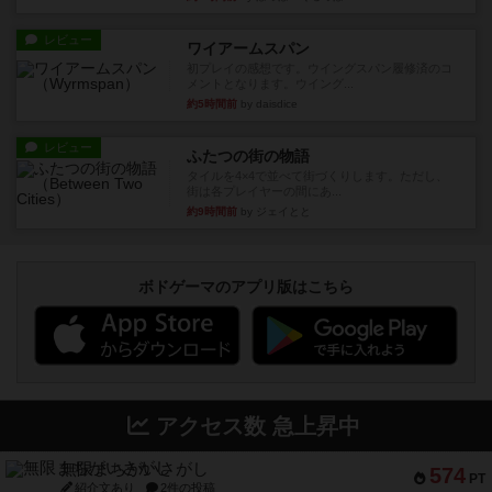
レビュー
ワイアームスパン
初プレイの感想です。ウイングスパン履修済のコ
メントとなります。ウイング...
約5時間前
by daisdice
レビュー
ふたつの街の物語
タイルを4×4で並べて街づくりします。ただし、
街は各プレイヤーの間にあ...
約9時間前
by ジェイとと
ボドゲーマのアプリ版はこちら
アクセス数 急上昇中
無限まちがいさがし
574
PT
紹介文あり
2件の投稿