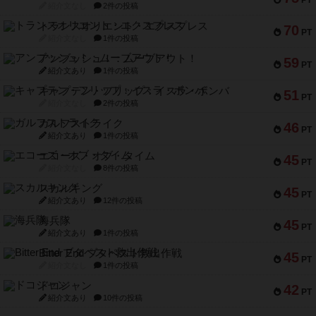
PT
紹介文なし
2件の投稿
トランスオリエント・エクスプレス
70
PT
紹介文なし
1件の投稿
アンブッシュ！：ムーブアウト！
59
PT
紹介文あり
1件の投稿
キャプテン・フリップ：イスラ・ボンバ
51
PT
紹介文なし
2件の投稿
ガルフストライク
46
PT
紹介文あり
1件の投稿
エコーズ・オブ・タイム
45
PT
紹介文なし
8件の投稿
スカルキング
45
PT
紹介文あり
12件の投稿
海兵隊
45
PT
紹介文あり
1件の投稿
Bitter End ブタペスト救出作戦
45
PT
紹介文なし
1件の投稿
ドコジャン
42
PT
紹介文あり
10件の投稿