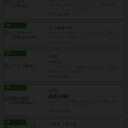
戦車道同士の戦いをテーマにした２人用の簡単な
ウォーシミュレーションゲー...
9年以上前
の投稿
レビュー
ドンキホーテ
1ラウンド目は9枚、2ラウンド目は7枚、最終ラウ
ンドでは5＋１枚のタイ...
9年以上前
の投稿
レビュー
充実
バース
プレイヤーはゲーム開始時に自分のダイス11個全
部振ります。この際プレイ...
9年以上前
の投稿
レビュー
充実
真昼の決闘
ウォーゲーム全盛期に発売されたので当時は一応
ウォーシミュレーションゲー...
9年以上前
の投稿
レビュー
ケルト：タイル