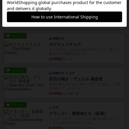
リプレイ
画像付き
ブリックス
久しぶりに取り出してプレイ。記号担当と色担当
に分かれてプレイ。あかんか...
約3時間前
by くみ
レビュー
画像付き
ダグエイトチェス
チェスなのに、ほんの10分で終わります。動きで
敵のコマの種類が分かれば...
約3時間前
by くみ
レビュー
画像付き
充実
宝石の煌き：デュエル 偽造者
筆者が最も好きな2人用ボードゲームである『宝石
の煌めき デュエル』に、...
約4時間前
by 手動人形
レビュー
充実
クランク! ：冒険者たち（拡張）
クランク！のプレイヤーごとに能力の違うキャラ
クターを使用できるようにな...
約5時間前
by ぽっぽーくるっぽー