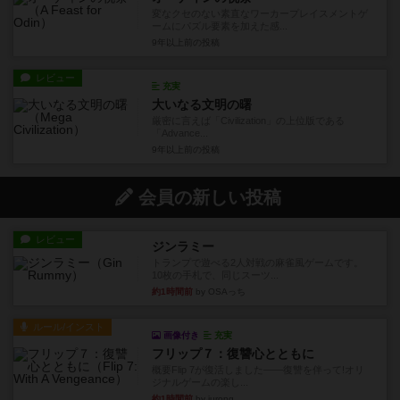
変なクセのない素直なワーカープレイスメントゲ
ームにパズル要素を加えた感...
9年以上前
の投稿
レビュー
充実
大いなる文明の曙
厳密に言えば「Civilization」の上位版である
「Advance...
9年以上前
の投稿
会員の新しい投稿
レビュー
ジンラミー
トランプで遊べる2人対戦の麻雀風ゲームです。
10枚の手札で、同じスーツ...
約1時間前
by OSAっち
ルール/インスト
画像付き
充実
フリップ７：復讐心とともに
概要Flip 7が復活しました――復讐を伴って!オリ
ジナルゲームの楽し...
約1時間前
by jurong