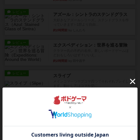
レビュー
アズール：シントラのステンドグラス
大好きなアズールシリーズ。ステンドグラスを作
っていきます✨1部より自由...
約2時間前
by しんたろ
レビュー
エクスペディション：世界を巡る冒険
クラマー氏の不朽の名作。新しいボードゲームほ
どおもしろいはず？いいえ。...
約2時間前
by 田中昌平
レビュー
スライプ
メインコマ一つサブコマ四つでそれぞれプレイし
ます。動かし方はコマか壁に...
約3時間前
by くみ
リプレイ
画像付き
リーダーズ
久しぶりに取り出してプレイ。詰めきれなかっ
た…であっさり追い込まれて負...
約3時間前
by くみ