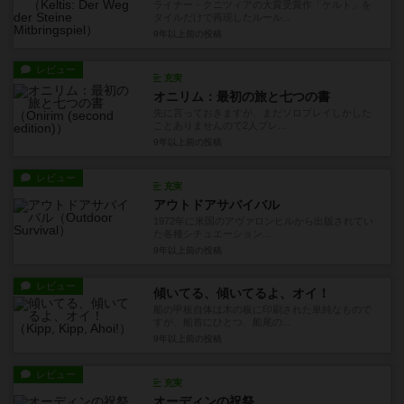
ライナー・クニツィアの大賞受賞作「ケルト」を
タイルだけで再現したルール...
9年以上前
の投稿
レビュー
充実
オニリム：最初の旅と七つの書
先に言っておきますが、まだソロプレイしかした
ことありませんので2人プレ...
9年以上前
の投稿
レビュー
充実
アウトドアサバイバル
1972年に米国のアヴァロンヒルから出版されてい
た各種シチュエーション...
9年以上前
の投稿
レビュー
傾いてる、傾いてるよ、オイ！
船の甲板自体は木の板に印刷された単純なもので
すが、船首にひとつ、船尾の...
9年以上前
の投稿
レビュー
充実
オーディンの祝祭