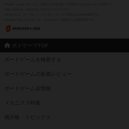
※Apple、Apple のロゴ は、米国および他の国々で登録されたApple Inc.の商標です。
※App Store は、Apple Inc.のサービスマークです。
※Android は、グーグル インコーポレイテッドの商標または登録商標です。
※Google Play とそのロゴは、Google Inc.の商標または登録商標です。
ボドゲーマTOP
ボードゲームを検索する
ボードゲームの新着レビュー
ボードゲーム会情報
メカニクス特集
掲示板・トピックス