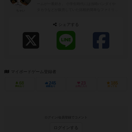
ームが一番好き。 小学生時代には当時バンダイや
タカラなどが販売していた比較的簡単なファミリー
ちゃい
向けボードゲームでよく遊んでました...
シェアする
マイボードゲーム登録者
68
245
23
185
興味あり
経験あり
お気に入り
持ってる
ログイン/会員登録でコメント
ログインする