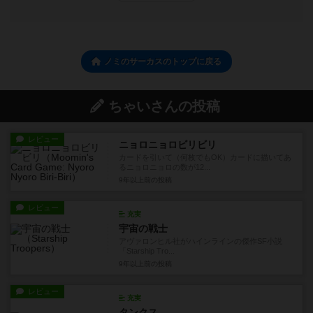
ノミのサーカスのトップに戻る
ちゃいさんの投稿
レビュー
ニョロニョロビリビリ
カードを引いて（何枚でもOK）カードに描いてあ
るニョロニョロの数が12...
9年以上前
の投稿
レビュー
充実
宇宙の戦士
アヴァロンヒル社がハインラインの傑作SF小説
「Starship Tro...
9年以上前
の投稿
レビュー
充実
タンクス