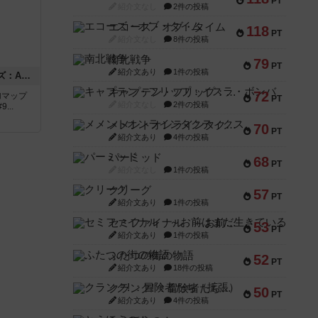
PT
紹介文なし
2件の投稿
エコーズ・オブ・タイム
118
PT
紹介文なし
8件の投稿
南北戦争
79
PT
紹介文あり
1件の投稿
ドゥームド・バタリオンズ：ASLモジュール11
キャプテン・フリップ：イスラ・ボンバ
72
追加マップ
PT
紹介文なし
2件の投稿
..
メメントオンラインタクティクス
70
PT
紹介文あり
4件の投稿
パーミッド
68
PT
紹介文なし
1件の投稿
クリーグ
57
PT
紹介文あり
1件の投稿
セミファイナル ～お前はまだ生きている～
53
PT
紹介文あり
1件の投稿
ふたつの街の物語
52
PT
紹介文あり
18件の投稿
クランク! ：冒険者たち（拡張）
50
PT
紹介文あり
4件の投稿