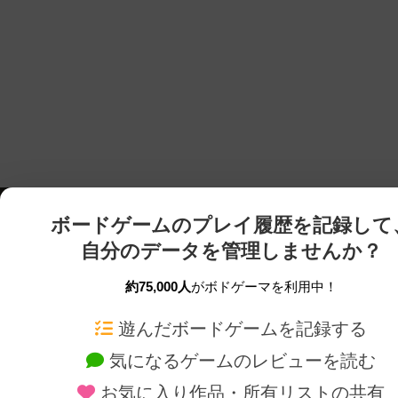
ボードゲームのプレイ履歴を記録して
自分のデータを管理しませんか？
約75,000人
がボドゲーマを利用中！
ボドゲーマTOP
ボードゲーム通販
遊んだボードゲームを記録する
気になるゲームのレビューを読む
ボードゲームを検索する
新作・再入荷情報
お気に入り作品・所有リストの共有
ボードゲームの新着レビュー
定番ボードゲームの通販