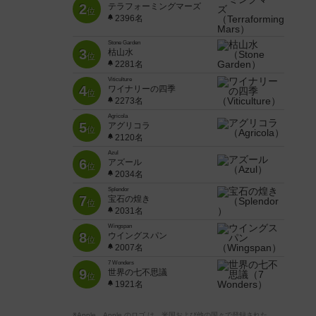
2
テラフォーミングマーズ
位
2396名
Stone Garden
3
枯山水
位
2281名
Viticulture
4
ワイナリーの四季
位
2273名
Agricola
5
アグリコラ
位
2120名
Azul
6
アズール
位
2034名
Splendor
7
宝石の煌き
位
2031名
Wingspan
8
ウイングスパン
位
2007名
7 Wonders
9
世界の七不思議
位
1921名
※Apple、Apple のロゴ は、米国および他の国々で登録された