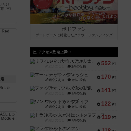
いたけ
専用でワ
ボドファン
ボードゲームに特化したクラウドファンディング
アクセス数 急上昇中
リワイルド：サウスアメリカ
552
PT
紹介文なし
2件の投稿
マーケットフレッシュ
170
PT
工場
紹介文あり
1件の投稿
が出版した
ファイアー・ブルズ / 火牛陣
141
PT
紹介文なし
1件の投稿
ワン・トゥ・ファイブ
122
PT
紹介文あり
1件の投稿
トランスオリエント・エクスプレス
119
PT
紹介文なし
1件の投稿
フラットアイアン
118