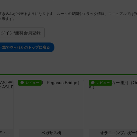
書き込みが出来るようになります。ルールの疑問やエラッタ情報、マニュアルでは
出来ます。
ログイン/無料会員登録
一撃でやられたのトップに戻る
レビュー
レビュー
ストリート・オブ・ファイア：ASLデラックスモジュール1
ペガサス橋
オラニエンブルガー