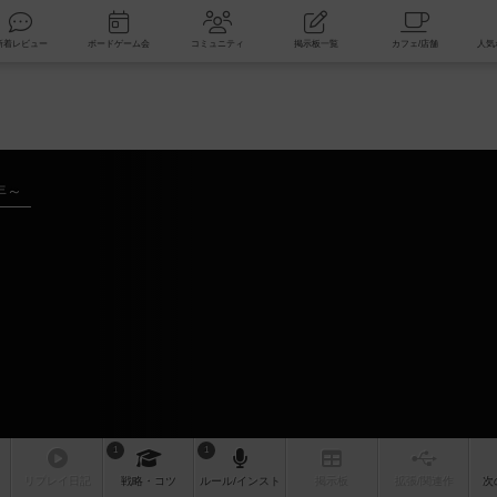
索
新着レビュー
ボードゲーム会
コミュニティ
掲示板一覧
年～
1
1
リプレイ
日記
戦略
・コツ
ルール
/インスト
掲示板
拡張/関連
作
次