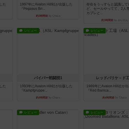
版した
1997年にAvalon Hill社が出版した
存在をうっすらと認識して
『Pegasus Bri...
ど、セールやってて、2人
カプレと...
約3時間前
by Chaco
約3時間前
by みいやん
レビュー
レビュー
パイパー戦闘団1
レッドバリケ－ド
版した
1993年にAvalon Hill社が出版した
1989年にAvalon Hill社
『Kampfgruppe...
『Red Barrica...
約4時間前
by Chaco
約4時間前
by Chaco
レビュー
レビュー