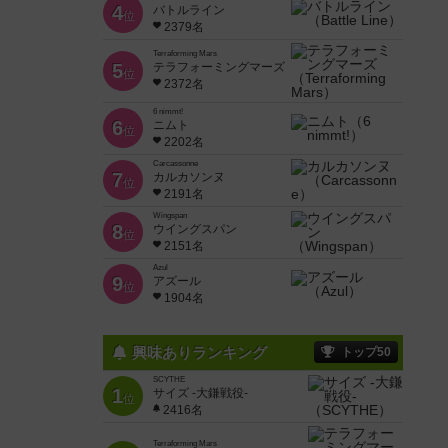
4
バトルライン
位
2379名
Terraforming Mars
5
テラフォーミングマーズ
位
2372名
6 nimmt!
6
ニムト
位
2202名
Carcassonne
7
カルカソンヌ
位
2191名
Wingspan
8
ウイングスパン
位
2151名
Azul
9
アズール
位
1904名
興味ありランキング
トップ50
SCYTHE
1
サイズ -大鎌戦役-
位
2416名
Terraforming Mars