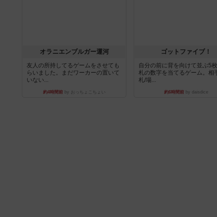
オラニエンブルガー運河
ゴットファイブ！
友人の所持してるゲームをさせても
自分の前に背を向けて並ぶ5
らいました。まだワーカーの置いて
札の数字を当てるゲーム。相
いない...
札/場...
約4時間前
by おっちょこちょい
約6時間前
by daisdice