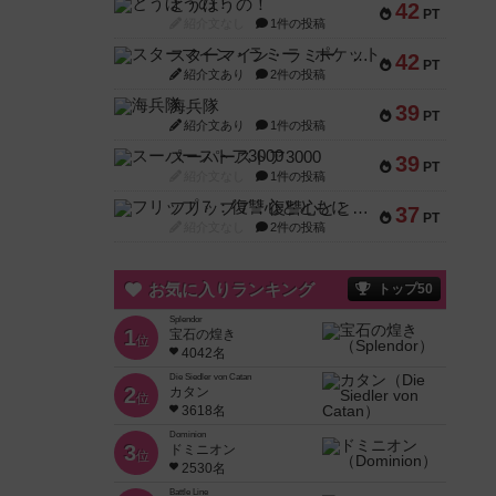
とうほうの！
42
PT
紹介文なし
1件の投稿
スターマイン・ラミー ポケット
42
PT
紹介文あり
2件の投稿
海兵隊
39
PT
紹介文あり
1件の投稿
スーパーストア3000
39
PT
紹介文なし
1件の投稿
フリップ７：復讐心とともに
37
PT
紹介文なし
2件の投稿
お気に入りランキング
トップ50
Splendor
1
宝石の煌き
位
4042名
Die Siedler von Catan
2
カタン
位
3618名
Dominion
3
ドミニオン
位
2530名
Battle Line