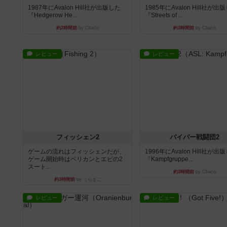
1987年にAvalon Hill社が出版した
1985年にAvalon Hill社が出
『Hedgerow He...
『Streets of ...
約2時間前
by Chaco
約3時間前
by Chaco
レビュー
レビュー
フィッシェン2
パイパー戦闘団2
ゲームの流れはフィッシェンだが、
1996年にAvalon Hill社が出
ゲーム開始時はペリカンとエビの2
『Kampfgruppe...
スート...
約3時間前
by Chaco
約3時間前
by うらまこ
レビュー
レビュー