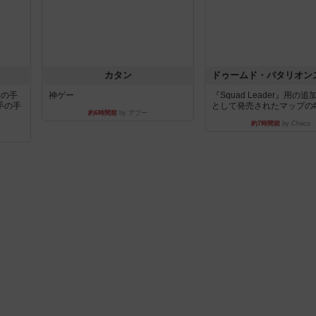
カタン
枚の手
神ゲー
『Squad Leader』用の
手の手
として発売されたマップの#9.
約6時間前
by アプー
約7時間前
by Chaco