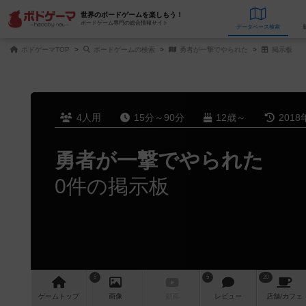
世界のボードゲームを楽しもう！
ボードゲーム専門の総合情報サイト
データベース
検
ボドゲーマTOP
ボードゲームの検索
勇者が一撃でやられた
掲示板
4人用
15分～90分
12歳～
2018
勇者が一撃でやられた
0件の掲示板
5
5
20
ゲーム
トップ
画像
動画
レビュー
店舗/
カフェ