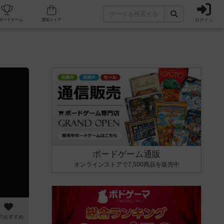
ログイン
カフェ/店舗
人気ボードゲーム
通販ストア
ボードゲーム通販
オンラインストアで7,500商品を販売中
のおすすめ