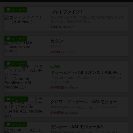
レビュー
ゴットファイブ！
自分の前に背を向けて並ぶ5枚の手札の数字を当て
るゲーム。相手の手札/場...
9分前
by daisdice
レビュー
カタン
神ゲー
26分前
by アプー
レビュー
充実
ドゥームド・バタリオンズ：ASLモジュール11
『Squad Leader』用の追加マップとして発売され
たマップの#9...
約1時間前
by Chaco
レビュー
クロワ・ド・ゲール：ASLモジュール10
1992年にAvalon Hill社が出版した『Croix de Gu...
約1時間前
by Chaco
レビュー
ガンホー：ASLモジュール9
1992年にAvalon Hill社が出版した『Gung Ho！』