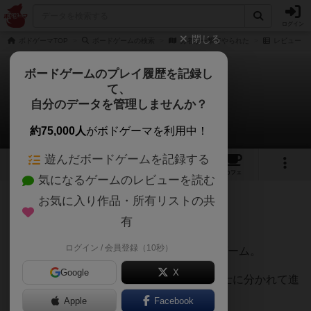
ログイン
閉じる
ボドゲーマTOP
ボードゲームの検索
勇者が一撃でやられた
レビュー
ボードゲームのプレイ履歴を記録し
て、
勇者が一撃でやられた
自分のデータを管理しませんか？
おばけさんのレビュー
約75,000人
がボドゲーマを利用中！
遊んだボードゲームを記録する
5
5
20
トップ
画像
動画
レビュー
カフェ
気になるゲームのレビューを読む
お気に入り作品・所有リストの共
472名
4名
0
5年以上前
有
ログイン / 会員登録（10秒）
4人集まれば必ずプレイするお気に入りのゲーム。
Google
X
魔王と魔王から逃げる魔法使い、僧侶、騎士に分かれて進
めるゲームです。
Apple
Facebook