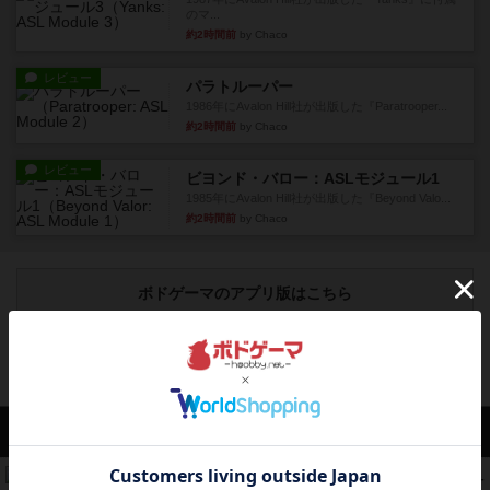
のマ...
約2時間前
by Chaco
レビュー
パラトルーパー
1986年にAvalon Hill社が出版した『Paratrooper...
約2時間前
by Chaco
レビュー
ビヨンド・バロー：ASLモジュール1
1985年にAvalon Hill社が出版した『Beyond Valo...
約2時間前
by Chaco
ボドゲーマのアプリ版はこちら
アクセス数 急上昇中
リワイルド：サウスアメリカ
552
PT