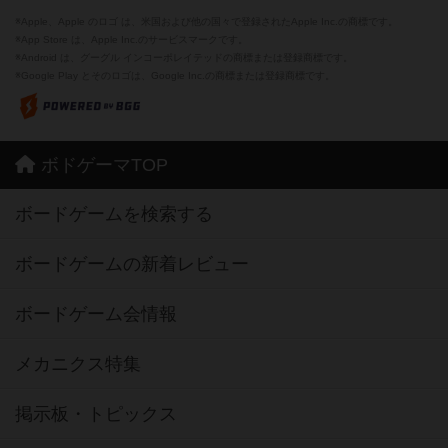
※Apple、Apple のロゴ は、米国および他の国々で登録されたApple Inc.の商標です。
※App Store は、Apple Inc.のサービスマークです。
※Android は、グーグル インコーポレイテッドの商標または登録商標です。
※Google Play とそのロゴは、Google Inc.の商標または登録商標です。
ボドゲーマTOP
ボードゲームを検索する
ボードゲームの新着レビュー
ボードゲーム会情報
メカニクス特集
掲示板・トピックス