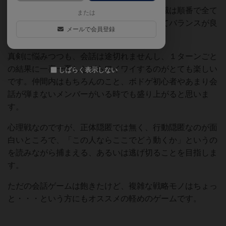
４プレイ後の合計得点を競うのですが、役職は順番で全て
または
の役職が回って来るので能力差が出にくくてバランスが良
メールで会員登録
いと思います。
真剣に悩みつつも、会話は途切れませんし、１ターンごと
の結果に一喜一憂しながらワイワイするのがとても楽しい
しばらく表示しない
です。仲間内はもちろんのこと、ボドゲ初心者やあまり会
話が弾まないメンバーがいる時でも盛り上がると思いま
す。
心理戦なのですが、正体隠匿では無く、行動隠匿なのが面
白いところで、「この人ならここでどう動くか」というの
を読みながら捕まえる、あるいは逃げ切ることを目指しま
す。
ただの会話ゲームは飽きたけど、複雑な戦略モノはちょっ
と・・・という方にもオススメの軽めのゲームです。