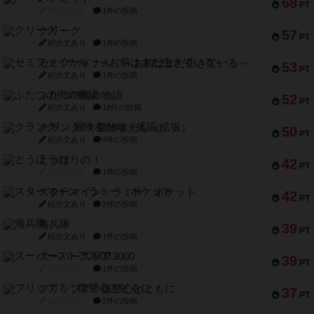
68
PT
紹介文なし
1件の投稿
クリーグ
57
PT
紹介文あり
1件の投稿
セミファイナル ～お前はまだ生きている～
53
PT
紹介文あり
1件の投稿
ふたつの街の物語
52
PT
紹介文あり
18件の投稿
クランク! ：冒険者たち（拡張）
50
PT
紹介文あり
4件の投稿
とうほうの！
42
PT
紹介文なし
1件の投稿
スターマイン・ラミー ポケット
42
PT
紹介文あり
2件の投稿
海兵隊
39
PT
紹介文あり
1件の投稿
スーパーストア3000
39
PT
紹介文なし
1件の投稿
フリップ７：復讐心とともに
37
PT
紹介文なし
2件の投稿