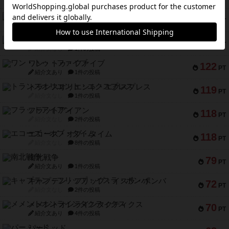
紹介文なし
2件の投稿
マーケットフレッシュ
170
PT
紹介文あり
1件の投稿
ファイアー・ブルズ / 火牛陣
141
PT
紹介文なし
1件の投稿
ワン・トゥ・ファイブ
122
PT
紹介文あり
1件の投稿
トランスオリエント・エクスプレス
119
PT
紹介文なし
1件の投稿
フラットアイアン
118
PT
紹介文なし
2件の投稿
エコーズ・オブ・タイム
118
PT
紹介文なし
8件の投稿
南北戦争
79
PT
紹介文あり
1件の投稿
キャプテン・フリップ：イスラ・ボンバ
72
PT
紹介文なし
2件の投稿
メメントオンラインタクティクス
70
PT
紹介文あり
4件の投稿
パーミッド