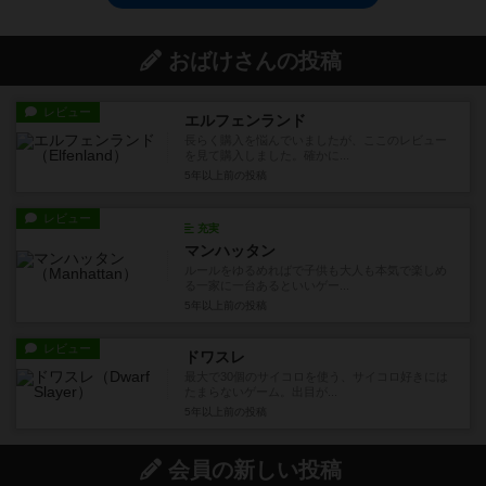
おばけさんの投稿
レビュー
エルフェンランド
長らく購入を悩んでいましたが、ここのレビュー
を見て購入しました。確かに...
5年以上前
の投稿
レビュー
充実
マンハッタン
ルールをゆるめればで子供も大人も本気で楽しめ
る一家に一台あるといいゲー...
5年以上前
の投稿
レビュー
ドワスレ
最大で30個のサイコロを使う、サイコロ好きには
たまらないゲーム。出目が...
5年以上前
の投稿
会員の新しい投稿