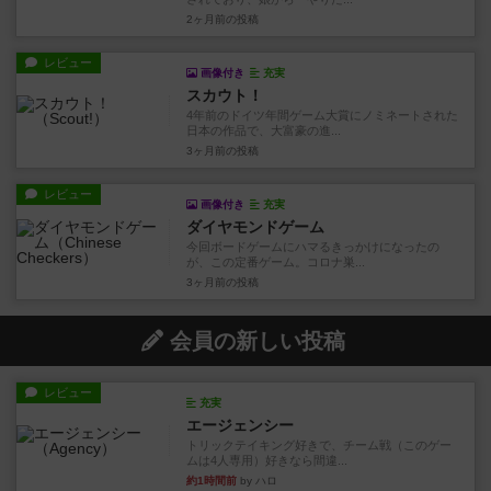
2ヶ月前
の投稿
レビュー
画像付き
充実
スカウト！
4年前のドイツ年間ゲーム大賞にノミネートされた
日本の作品で、大富豪の進...
3ヶ月前
の投稿
レビュー
画像付き
充実
ダイヤモンドゲーム
今回ボードゲームにハマるきっかけになったの
が、この定番ゲーム。コロナ巣...
3ヶ月前
の投稿
会員の新しい投稿
レビュー
充実
エージェンシー
トリックテイキング好きで、チーム戦（このゲー
ムは4人専用）好きなら間違...
約1時間前
by ハロ