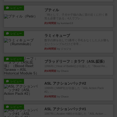
レビュー
プティル
「時として、子犬や子猫の為に雷の近くに行く勇
気も必要である」4人でプレ...
約2時間前
by kurotan13
レビュー
ラミィキューブ
数字の牌を出して1番早く手札をなくした人が勝ち
というシンプルだけど非常...
約4時間前
by ジョジョ
レビュー
ブラッドリーフ：タラワ（ASL拡張）
1996年にHeat of Battle社が出版した『Blood Re...
約6時間前
by Chaco
レビュー
ASL アクションパック#2
1999年にMMP社が出版した『ASL Action Pack
#2』...
約6時間前
by Chaco
レビュー
ASL アクションパック#1
1997年にAvalon Hill社が出版した『ASL Action ...