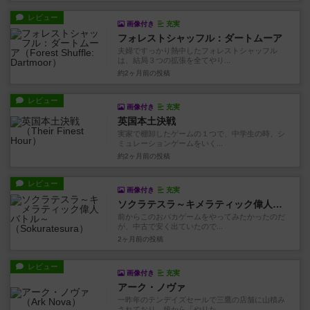
レビュー
画像付き
充実
フォレストシャッフル：ダートムーア
夫婦ですっかり熱中したフォレストシャッフル
は、結局３つの拡張を全てやり...
約2ヶ月前
の投稿
レビュー
画像付き
充実
英国本土決戦
実家で棚卸したゲームの１つで、中学生の時、シ
ミュレーションゲームをいく...
約2ヶ月前
の投稿
レビュー
画像付き
充実
ソクラテスラ～キメラティック偉人バトル～
前からこのおバカゲームをやってみたかったのだ
が、中古で安く出ていたので...
2ヶ月前
の投稿
レビュー
画像付き
充実
アーク・ノヴァ
一昨年のテンデイズセールで三鷹の店舗に山積み
されており、娘から「やりた...