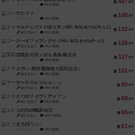
487
PT
紹介文なし
2件の投稿
コンテナ
148
PT
紹介文なし
1件の投稿
ドゥームド・バタリオンズ：ASLモジュール11
132
PT
紹介文あり
1件の投稿
コード・オブ・ブシドー：ASLモジュール8
126
PT
紹介文あり
1件の投稿
宝石の煌き：デュエル 偽造者
117
PT
紹介文なし
1件の投稿
クランク! ：冒険者たち（拡張）
101
PT
紹介文あり
4件の投稿
マーケットフレッシュ
80
PT
紹介文あり
1件の投稿
クロス・オブ・アイアン
68
PT
紹介文あり
3件の投稿
ふたつの街の物語
65
PT
紹介文あり
18件の投稿
とうほうの！
61
PT
紹介文なし
1件の投稿