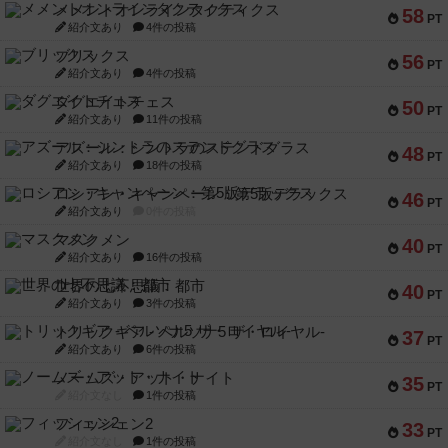
メメントオンラインタクティクス
58
PT
紹介文あり
4件の投稿
ブリックス
56
PT
紹介文あり
4件の投稿
ダグエイトチェス
50
PT
紹介文あり
11件の投稿
アズール：シントラのステンドグラス
48
PT
紹介文あり
18件の投稿
ロシアン・キャンペーン：第5版デラックス
46
PT
紹介文あり
0件の投稿
マスクメン
40
PT
紹介文あり
16件の投稿
世界の七不思議：都市
40
PT
紹介文あり
3件の投稿
トリックギア - ペルソナ5 ザ・ロイヤル-
37
PT
紹介文あり
6件の投稿
ノームズ・アット・ナイト
35
PT
紹介文なし
1件の投稿
フィッシェン2
33
PT
紹介文なし
1件の投稿