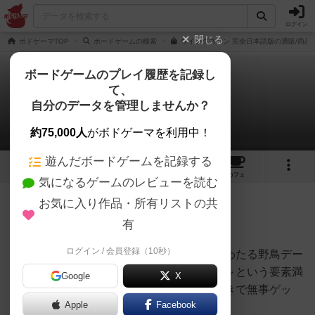
ログイン
閉じる
ボドゲーマTOP
ボードゲームの検索
ウイングスパン 完全日本語版の通販/商品
ボードゲームのプレイ履歴を記録し
て、
ウイングスパン
自分のデータを管理しませんか？
tamioさんのレビュー
約75,000人
がボドゲーマを利用中！
遊んだボードゲームを記録する
46
3
107
357
トップ
画像
動画
レビュー
カフェ
気になるゲームのレビューを読む
お気に入り作品・所有リストの共
279名
0名
0
2ヶ月前
有
ログイン / 会員登録（10秒）
素晴らしいビジュアルと玄人好みの詳細にわたる野鳥デー
タ、そして主要な賞独占と、これは欲しい～という要素満
Google
X
載ゲームでちょっと高いが、ヨドバシ値引きで無事ゲッ
Apple
Facebook
ト。