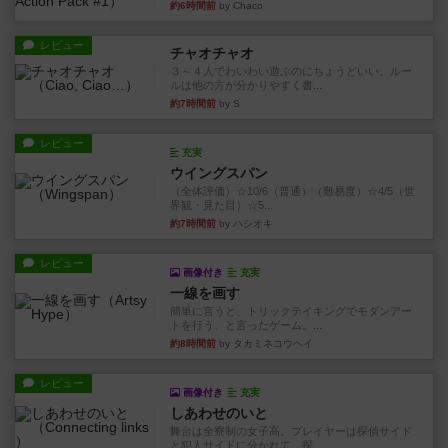
約6時間前
by Chaco
レビュー
チャオチャオ
３～４人でわいわい遊ぶのにちょうどいい。ルー
ルは他の方が分かりやすく書...
約7時間前
by S
レビュー
充実
ウイングスパン
（全体評価）☆10/6（普通）（難易度）☆4/5（世
界観・見た目）☆5...
約7時間前
by ハシオキ
レビュー
画像付き
充実
一線を画す
簡単に言うと、トリックテイキングでモダンアー
トを行う、と言ったゲーム。...
約8時間前
by タカミネコウヘイ
レビュー
画像付き
充実
しあわせのいと
舞台は全寮制の女子高。プレイヤーは探偵サイド
と犯人サイドに分かれて、探...