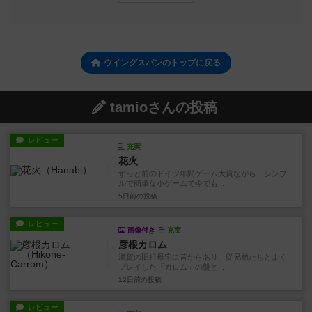
ウイングスパンのトップに戻る
tamioさんの投稿
レビュー
充実
花火
ずっと前のドイツ年間ゲーム大賞ながら、シンプ
ルで簡単な小ゲームで今でも...
5日前
の投稿
レビュー
画像付き
充実
彦根カロム
滋賀の旧祖母宅に昔からあり、従兄弟たちとよく
プレイした「カロム」の盤と...
12日前
の投稿
レビュー