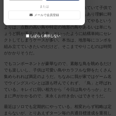
または
家族でやってみると、ルール自体は整理されていて子供で
もできるのだが、カードの情報が文章で量もあり理解に時
メールで会員登録
間が要るため、何か戦略を立ててコンボ狙ってやるという
よりは、点数の高い鳥や特定の地形の鳥やあるいは単にち
ょうど餌が手元にある鳥、といったように結構単純にセレ
しばらく表示しない
クトしてしまうケースが多い。本当は、地形毎にコンボを
組み立てていきたいのだけど、そこまでやりこむのは時間
がかかりそうだ。
でもコンポーネントが豪華なので、素敵な鳥を眺めるだけ
でも楽しいし、子供は可愛い鳥やカラフルな卵をたくさん
集められれば満足のようだ。ちなみに我が家ではゲーム名
でウイングスパンとは誰も呼んでくれず、「鳥」と呼ばれ
ている。キレイに弱い相方から「今日は鳥やろっか」とた
まに声がかかるので、末永くお付き合いはできそうだ。
最近はソロでも定期的にやっている。相変わらず戦略は定
まらないが、とりあえずターン毎の共通目標達成を重視し