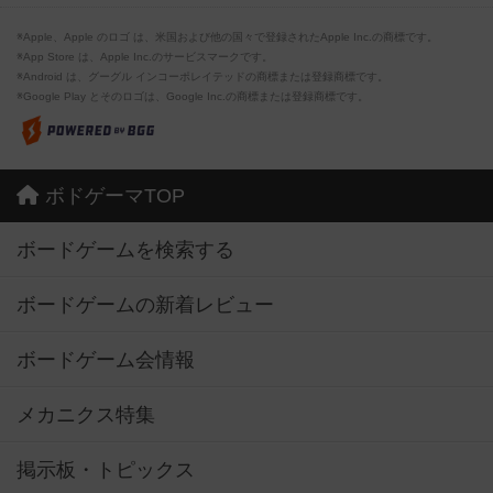
※Apple、Apple のロゴ は、米国および他の国々で登録されたApple Inc.の商標です。
※App Store は、Apple Inc.のサービスマークです。
※Android は、グーグル インコーポレイテッドの商標または登録商標です。
※Google Play とそのロゴは、Google Inc.の商標または登録商標です。
ボドゲーマTOP
ボードゲームを検索する
ボードゲームの新着レビュー
ボードゲーム会情報
メカニクス特集
掲示板・トピックス