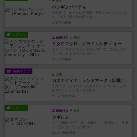
充実
ペンギンパーティ
予想通り、ルールは超簡単で時間もかからないの
で、気軽に寝る前時間で楽し...
19日前
の投稿
レビュー
画像付き
充実
ミクロマクロ：クライムシティ オールイン
ボドゲーマさんのセールに出ていて、これは子ど
もに刺さりそうだと即ポチっ...
26日前
の投稿
戦略やコツ
充実
カスカディア：ランドマーク（拡張）
夫婦でどっぷりハマったカスカディアだが、この
拡張でシナリオモードに取り...
約1ヶ月前
の投稿
レビュー
画像付き
充実
タギロン
相手の5桁の数字、色、順番を、「論理的に」推測
して先にあてた人が勝つゲ...
約1ヶ月前
の投稿