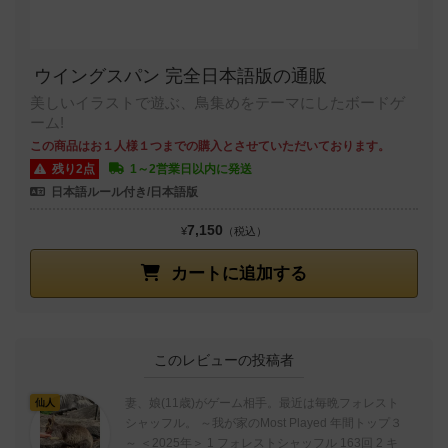
ウイングスパン 完全日本語版の通販
美しいイラストで遊ぶ、鳥集めをテーマにしたボードゲ
ーム!
この商品はお１人様１つまでの購入とさせていただいております。
残り2点
1～2営業日以内に発送
日本語ルール付き/日本語版
7,150
¥
（税込）
カートに追加する
このレビューの投稿者
妻、娘(11歳)がゲーム相手。最近は毎晩フォレスト
仙人
シャッフル。 ～我が家のMost Played 年間トップ３
～ ＜2025年＞ 1 フォレストシャッフル 163回 2 キ