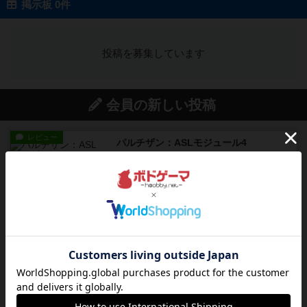
掲示板 0件
投稿を募集しています
会員の新しい投稿
レビュー
パルチザン：ASLモジュール4
『Squad Leader』用の追加マップとして発売され
たマップ#10...
7分前
by Chaco
レビュー
ドミニオン：海辺
ドミニオン拡張第３弾で、主に持続カードが追加
されます。今弾以前のドミニ...
23分前
by aki
レビュー
充実
G.I.勝利への礎
1982年にAvalon Hill社が出版した『G.I.』に収録の