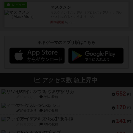
レビュー
マスクメン
マスクメンすごい好き（プロレスも好き）。強い
やつを決めるというより、ジ...
約7時間前
by わー
ボドゲーマのアプリ版はこちら
アクセス数 急上昇中
リワイルド：サウスアメリカ
552
PT
紹介文なし
2件の投稿
マーケットフレッシュ
170
PT
紹介文あり
1件の投稿
ファイアー・ブルズ / 火牛陣
141
PT
紹介文なし
1件の投稿
ワン・トゥ・ファイブ