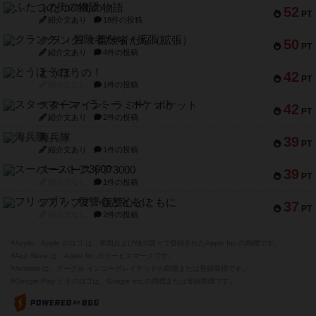
ふたつの街の物語
52
PT
紹介文あり
18件の投稿
クランク! ：冒険者たち（拡張）
50
PT
紹介文あり
4件の投稿
とうほうの！
42
PT
紹介文なし
1件の投稿
スターマイン・ラミー ポケット
42
PT
紹介文あり
2件の投稿
海兵隊
39
PT
紹介文あり
1件の投稿
スーパーストア3000
39
PT
紹介文なし
1件の投稿
フリップ７：復讐心とともに
37
PT
紹介文なし
2件の投稿
※Apple、Apple のロゴ は、米国および他の国々で登録されたApple Inc.の商標です。
※App Store は、Apple Inc.のサービスマークです。
※Android は、グーグル インコーポレイテッドの商標または登録商標です。
※Google Play とそのロゴは、Google Inc.の商標または登録商標です。