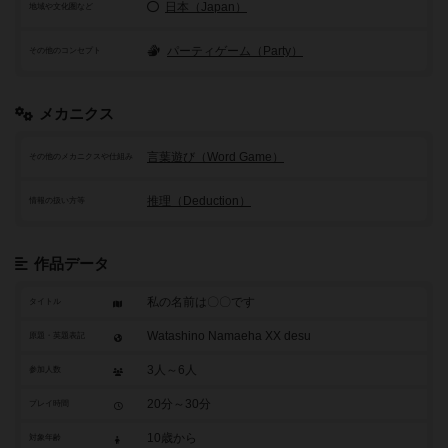
日本（Japan）
地域や文化圏など
パーティゲーム（Party）
その他のコンセプト
メカニクス
言葉遊び（Word Game）
その他のメカニクスや仕組み
推理（Deduction）
情報の扱い方等
作品データ
私の名前は〇〇です
タイトル
Watashino Namaeha XX desu
原題・英題表記
3人～6人
参加人数
20分～30分
プレイ時間
10歳から
対象年齢