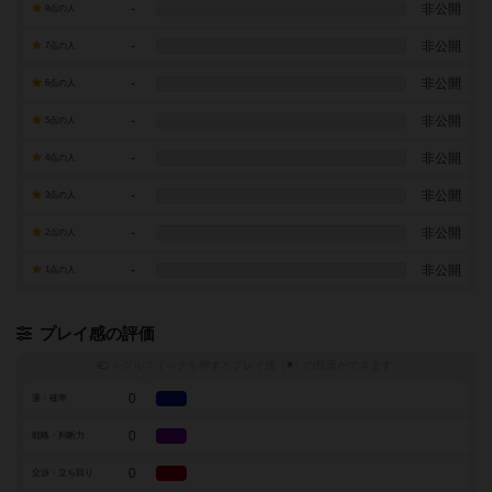
-
非公開
8点の人
-
非公開
7点の人
-
非公開
6点の人
-
非公開
5点の人
-
非公開
4点の人
-
非公開
3点の人
-
非公開
2点の人
-
非公開
1点の人
プレイ感の評価
トグルスイッチを押すとプレイ感（
※
）の投票ができます
0
運・確率
0
戦略・判断力
0
交渉・立ち回り