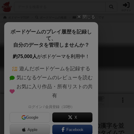
ログイン
閉じる
ボドゲーマTOP
ボードゲームの検索
私の名前は〇〇です
ボードゲームのプレイ履歴を記録し
て、
自分のデータを管理しませんか？
私の名前は〇〇です
約75,000人
がボドゲーマを利用中！
Watashino Namaeha XX desu
遊んだボードゲームを記録する
気になるゲームのレビューを読む
お気に入り作品・所有リストの共
有
2
トップ
画像
動画
レビュー
カフェ
ログイン / 会員登録（10秒）
Google
X
砂時計が落ちるまでの間に、手札の漢字を並
Apple
Facebook
べて苗字と名前を作ろう！自己紹介タイムで