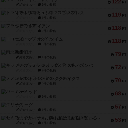
122
PT
紹介文あり
1件の投稿
トランスオリエント・エクスプレス
119
PT
紹介文なし
1件の投稿
フラットアイアン
118
PT
紹介文なし
2件の投稿
エコーズ・オブ・タイム
118
PT
紹介文なし
8件の投稿
南北戦争
79
PT
紹介文あり
1件の投稿
キャプテン・フリップ：イスラ・ボンバ
72
PT
紹介文なし
2件の投稿
メメントオンラインタクティクス
70
PT
紹介文あり
4件の投稿
パーミッド
68
PT
紹介文なし
1件の投稿
クリーグ
57
PT
紹介文あり
1件の投稿
セミファイナル ～お前はまだ生きている～
53
PT
紹介文あり
1件の投稿