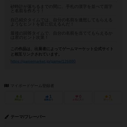
砂時計が落ちるまでの間に、手札の漢字を並べて苗字
と名前を作ろう！
自己紹介タイムでは、自分の名前を連想してもらえる
ようなヒントを皆に伝えるんだ！
最後の回答タイムで、自分の名前を当ててもらえるか
は君のヒント次第！
この作品は、出展者によってゲームマーケット公式サイト
と相互リンクされています。
https://gamemarket.jp/game/126880
マイボードゲーム登録者
4
1
0
3
興味あり
経験あり
お気に入り
持ってる
テーマ/フレーバー