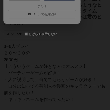
は、自分の名前を連想してもらえるようなヒ
または
ントを皆に伝えるんだ！最後の回答タイム
メールで会員登録
で、自分の名前を当ててもらえるかは君のヒ
ント次第！
しばらく表示しない
ゲームマーケット2019春（東京）
3~6人プレイ
２０〜３０分
2500円
【こういうゲームが好きな人にオススメ】
・パーティーゲームが好き！
・人に説明して、当ててもらうゲームが好き！
・自分の知ってる芸能人や漫画のキャラクターで名
前を作りたい！
・キラキラネームを作ってみたい！