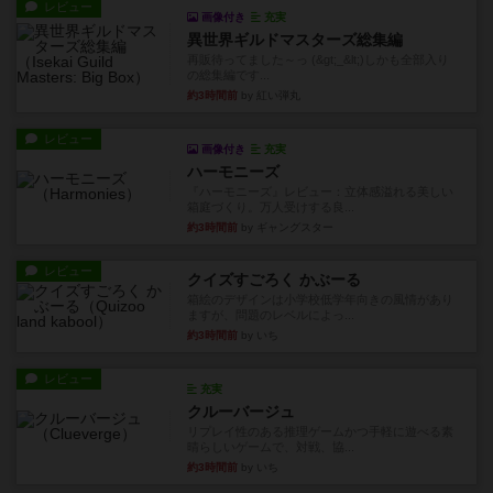
レビュー
画像付き
充実
異世界ギルドマスターズ総集編
再販待ってました～っ (&gt;_&lt;)しかも全部入り
の総集編です...
約3時間前
by 紅い弾丸
レビュー
画像付き
充実
ハーモニーズ
『ハーモニーズ』レビュー：立体感溢れる美しい
箱庭づくり。万人受けする良...
約3時間前
by ギャングスター
レビュー
クイズすごろく かぶーる
箱絵のデザインは小学校低学年向きの風情があり
ますが、問題のレベルによっ...
約3時間前
by いち
レビュー
充実
クルーバージュ
リプレイ性のある推理ゲームかつ手軽に遊べる素
晴らしいゲームで、対戦、協...
約3時間前
by いち