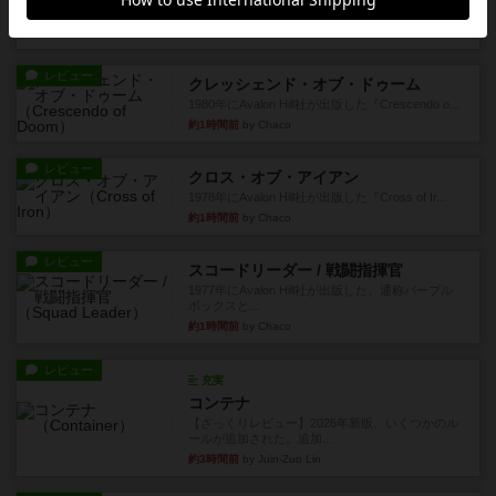
マッ...
40分前
by Chaco
レビュー
クレッシェンド・オブ・ドゥーム
1980年にAvalon Hill社が出版した『Crescendo o...
約1時間前
by Chaco
レビュー
クロス・オブ・アイアン
1978年にAvalon Hill社が出版した『Cross of Ir...
約1時間前
by Chaco
レビュー
スコードリーダー / 戦闘指揮官
1977年にAvalon Hill社が出版した、通称パープル
ボックスと...
約1時間前
by Chaco
レビュー
充実
コンテナ
【ざっくりレビュー】2026年新版、いくつかのル
ールが追加された。追加...
約3時間前
by Juin-Zuo Lin