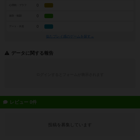
0
心理戦・ブラフ
0
攻防・戦闘
0
アート・外見
似たプレイ感のゲームを探す→
データに関する報告
ログインするとフォームが表示されます
レビュー 0件
投稿を募集しています