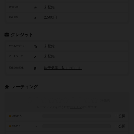
未登録
発売時期
2,500円
参考価格
クレジット
未登録
ゲームデザイン
未登録
アートワーク
能天気堂（Notenkido）
関連企業/団体
レーティング
レーティングを行うには
ログイン
が必要です
-
非公開
10点の人
-
非公開
9点の人