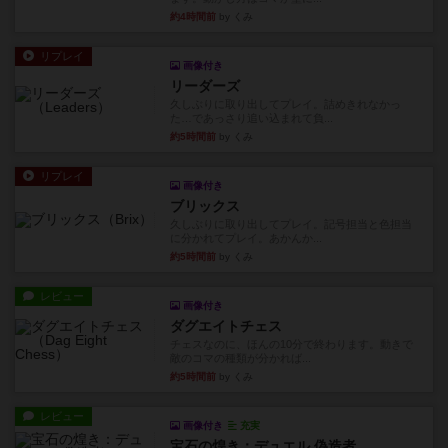
約4時間前
by くみ
リプレイ
画像付き
リーダーズ
久しぶりに取り出してプレイ。詰めきれなかっ
た…であっさり追い込まれて負...
約5時間前
by くみ
リプレイ
画像付き
ブリックス
久しぶりに取り出してプレイ。記号担当と色担当
に分かれてプレイ。あかんか...
約5時間前
by くみ
レビュー
画像付き
ダグエイトチェス
チェスなのに、ほんの10分で終わります。動きで
敵のコマの種類が分かれば...
約5時間前
by くみ
レビュー
画像付き
充実
宝石の煌き：デュエル 偽造者