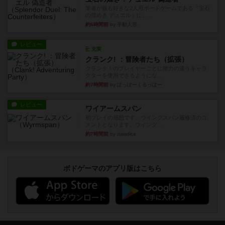
筆者が最も好きな2人用ボードゲームである『宝石
の煌めき デュエル』に、...
約6時間前
by 手動人形
レビュー
充実
クランク! ：冒険者たち（拡張）
クランク！のプレイヤーごとに能力の違うキャラ
クターを使用できるようにな...
約7時間前
by ぽっぽーくるっぽー
レビュー
ワイアームスパン
初プレイの感想です。ウイングスパン履修済のコ
メントとなります。ウイング...
約7時間前
by daisdice
ボドゲーマのアプリ版はこちら