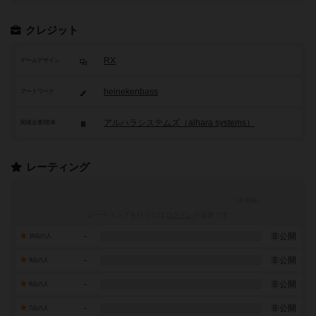
クレジット
RX
ゲームデザイン
heinekenbass
アートワーク
アルハラシステムズ（alhara systems）
関連企業/団体
レーティング
レーティングを行うには
ログイン
が必要です
-
非公開
10点の人
-
非公開
9点の人
-
非公開
8点の人
-
非公開
7点の人