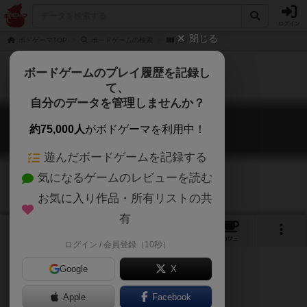
ログイン
閉じる
ボドゲーマTOP
ボードゲームの検索
ビバニク
ボードゲームのプレイ履歴を記録し
て、
自分のデータを管理しませんか？
ビバニク
約75,000人
がボドゲーマを利用中！
VIVA NIKU
遊んだボードゲームを記録する
気になるゲームのレビューを読む
お気に入り作品・所有リストの共
有
8
1
2
トップ
画像
動画
レビュー
カフェ
ログイン / 会員登録（10秒）
Google
X
Apple
Facebook