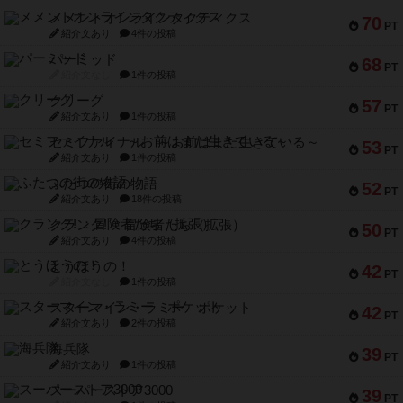
メメントオンラインタクティクス
70
PT
紹介文あり
4件の投稿
パーミッド
68
PT
紹介文なし
1件の投稿
クリーグ
57
PT
紹介文あり
1件の投稿
セミファイナル ～お前はまだ生きている～
53
PT
紹介文あり
1件の投稿
ふたつの街の物語
52
PT
紹介文あり
18件の投稿
クランク! ：冒険者たち（拡張）
50
PT
紹介文あり
4件の投稿
とうほうの！
42
PT
紹介文なし
1件の投稿
スターマイン・ラミー ポケット
42
PT
紹介文あり
2件の投稿
海兵隊
39
PT
紹介文あり
1件の投稿
スーパーストア3000
39
PT