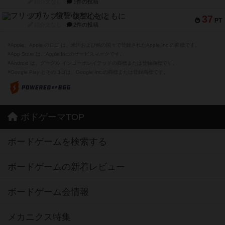
紹介文なし
1件の投稿
フリップ７：復讐心とともに
37
PT
紹介文なし
2件の投稿
※Apple、Apple のロゴ は、米国および他の国々で登録されたApple Inc.の商標です。
※App Store は、Apple Inc.のサービスマークです。
※Android は、グーグル インコーポレイテッドの商標または登録商標です。
※Google Play とそのロゴは、Google Inc.の商標または登録商標です。
ボドゲーマTOP
ボードゲームを検索する
ボードゲームの新着レビュー
ボードゲーム会情報
メカニクス特集