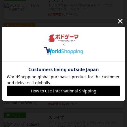
ジンラミー
トランプで遊べる2人対戦の麻雀風ゲームです。
10枚の手札で、同じスーツ...
約3時間前
by OSAっち
ルール/インスト
画像付き
充実
フリップ７：復讐心とともに
概要Flip 7が復活しました――復讐を伴って!オリ
ジナルゲームの楽し...
約3時間前
by jurong
レビュー
アズール：シントラのステンドグラス
大好きなアズールシリーズ。ステンドグラスを作
っていきます✨1部より自由...
約4時間前
by しんたろ
レビュー
エクスペディション：世界を巡る冒険
クラマー氏の不朽の名作。新しいボードゲームほ
どおもしろいはず？いいえ。...
約4時間前
by 田中昌平
レビュー
スライプ
メインコマ一つサブコマ四つでそれぞれプレイし
ます。動かし方はコマか壁に...