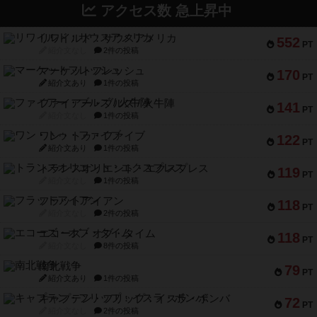
アクセス数 急上昇中
リワイルド：サウスアメリカ
552
PT
紹介文なし
2件の投稿
マーケットフレッシュ
170
PT
紹介文あり
1件の投稿
ファイアー・ブルズ / 火牛陣
141
PT
紹介文なし
1件の投稿
ワン・トゥ・ファイブ
122
PT
紹介文あり
1件の投稿
トランスオリエント・エクスプレス
119
PT
紹介文なし
1件の投稿
フラットアイアン
118
PT
紹介文なし
2件の投稿
エコーズ・オブ・タイム
118
PT
紹介文なし
8件の投稿
南北戦争
79
PT
紹介文あり
1件の投稿
キャプテン・フリップ：イスラ・ボンバ
72
PT
紹介文なし
2件の投稿