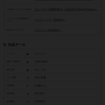
プレイヤー別固有能力（Variable Player Powers）
その他のメカニクスや仕組み
プレイヤーの干渉/影響アク
バッティング（Batting）
ション
ドラフト（Drafting）
頻出するメカニクス
作品データ
ビバニク
タイトル
VIVA NIKU
原題・英題表記
4人～7人
参加人数
30分前後
プレイ時間
10歳から
対象年齢
2014年～
発売時期
2,000円
参考価格