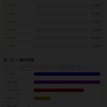
-
非公開
6点の人
-
非公開
5点の人
-
非公開
4点の人
-
非公開
3点の人
-
非公開
2点の人
-
非公開
1点の人
プレイ感の評価
トグルスイッチを押すとプレイ感（
※
）の投票ができます
4
運・確率
4
戦略・判断力
3
交渉・立ち回り
1
心理戦・ブラフ
0
攻防・戦闘