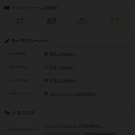
マイボードゲーム登録者
6
20
2
32
興味あり
経験あり
お気に入り
持ってる
テーマ/フレーバー
現代（Present）
舞台の時代背景
日本（Japan）
地域や文化圏など
料理（Cooking）
ゲームの基本目的
カードゲーム（Card Game）
その他のコンセプト
メカニクス
トリックテイキング（Trick-taking）
得点や資源等の獲得ルール
ハンドマネージメント（Hand Management）