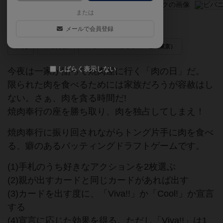
または
肉をたくさん食べたヤツが勝ち！
メールで会員登録
肉
日本作
ゲームマーケット2014春（東京）
しばらく表示しない
今夜は一家が揃って焼肉屋に行く「肉の日」だ。
限られた肉を食べるためには家族だろうが容赦はし
ない。さぁ、肉を貪る時間だ!
焼肉奉行の座を勝ち取り、肉を独占してしまえ！
焼肉奉行に振り回されながらトング片手に肉を食べ
る、癖のあるバッティングドラフトゲームです。
(1)手札のうち好きなアクションを2枚選ぶ
(2)親が出すカードと同じカードがあれば出す
(3)カードを出す度に、「Viva!!」か「Cool!」か宣言
する
(4)宣言に応じた効果を得る。ただし「Viva!!」は1