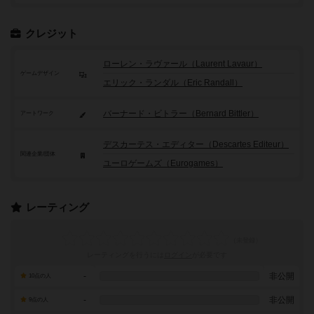
クレジット
ローレン・ラヴァール（Laurent Lavaur）
ゲームデザイン
エリック・ランダル（Eric Randall）
バーナード・ビトラー（Bernard Bittler）
アートワーク
デスカーテス・エディター（Descartes Editeur）
関連企業/団体
ユーロゲームズ（Eurogames）
レーティング
レーティングを行うには
ログイン
が必要です
-
非公開
10点の人
-
非公開
9点の人