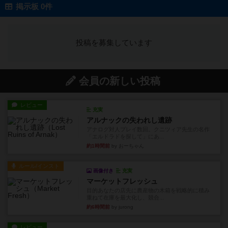
掲示板 0件
投稿を募集しています
会員の新しい投稿
レビュー
充実
アルナックの失われし遺跡
アナログ対人プレイ数回。クニツィア先生の名作
「エルドラドを探して」にあ...
約1時間前
by おーちゃん
ルール/インスト
画像付き
充実
マーケットフレッシュ
目的あなたの店先に農産物の木箱を戦略的に積み
重ねて在庫を最大化し、競合...
約6時間前
by jurong
レビュー