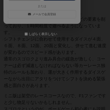
または
F1をテーマにしたスゴロクレースです。
メールで会員登録
フォーミュラ・デーの簡易版で天候などの要素を削
っており、１時間程度で遊べるようになっていま
す。
しばらく表示しない
シフトチェンジに合わせて使用するダイスが４面、
６面、８面、12面、20面と変化し、併せて進む速度
が変わるのでスピード感があります。
通常のスゴロクより進み具合の緩急が激しく、コー
ナーは必ず減速しなければならない等カーレース独
特のルールも加わり、運が大きく作用するダイスゲ
ーながら出目にアタリをつけてシフトを決める緊張
感と面白さがあります。
ミニ版は架空のレースコースなので、F1ファンです
と少し物足りないかもしれません。
スゴロクというのが、ボードゲーム初心者にも説明