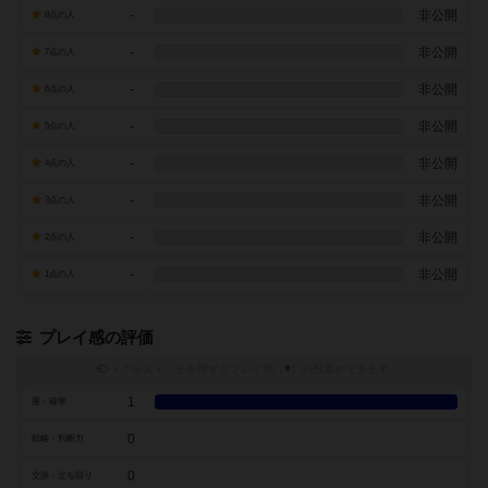
-
非公開
8点の人
-
非公開
7点の人
-
非公開
6点の人
-
非公開
5点の人
-
非公開
4点の人
-
非公開
3点の人
-
非公開
2点の人
-
非公開
1点の人
プレイ感の評価
トグルスイッチを押すとプレイ感（
※
）の投票ができます
1
運・確率
0
戦略・判断力
0
交渉・立ち回り