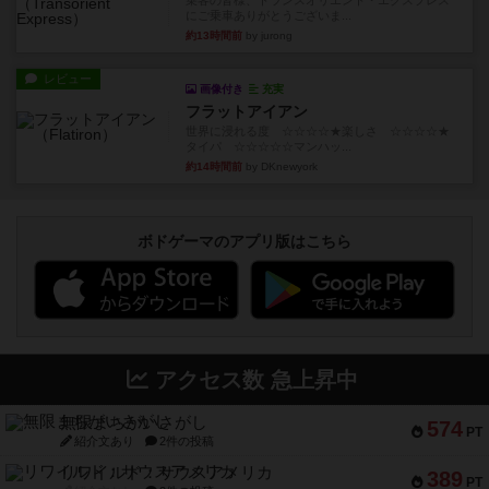
乗客の皆様、トランスオリエント・エクスプレス
にご乗車ありがとうございま...
約13時間前
by jurong
レビュー
画像付き
充実
フラットアイアン
世界に浸れる度 ☆☆☆☆★楽しさ ☆☆☆☆★
タイパ ☆☆☆☆☆マンハッ...
約14時間前
by DKnewyork
ボドゲーマのアプリ版はこちら
アクセス数 急上昇中
無限まちがいさがし
574
PT
紹介文あり
2件の投稿
リワイルド：サウスアメリカ
389
PT