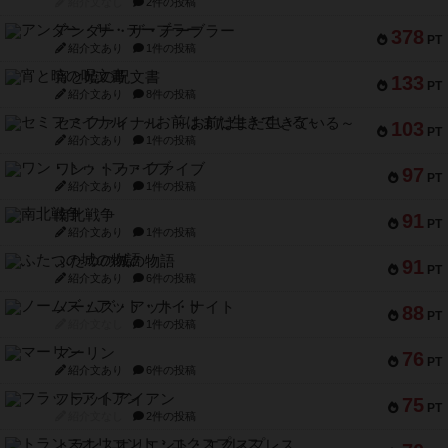
紹介文なし
2件の投稿
アンダー・ザ・テーブラー
378
PT
紹介文あり
1件の投稿
宵と暁の呪文書
133
PT
紹介文あり
8件の投稿
セミファイナル ～お前はまだ生きている～
103
PT
紹介文あり
1件の投稿
ワン・トゥ・ファイブ
97
PT
紹介文あり
1件の投稿
南北戦争
91
PT
紹介文あり
1件の投稿
ふたつの城の物語
91
PT
紹介文あり
6件の投稿
ノームズ・アット・ナイト
88
PT
紹介文なし
1件の投稿
マーリン
76
PT
紹介文あり
6件の投稿
フラットアイアン
75
PT
紹介文なし
2件の投稿
トランスオリエント・エクスプレス