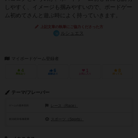
しやすく、イメージも掴みやすいので、ボードゲー
ム初めてさんと遊ぶ時によく持っていきます。
上記文章の執筆にご協力くださった方
ルシュエス
マイボードゲーム登録者
4
6
1
8
興味あり
経験あり
お気に入り
持ってる
テーマ/フレーバー
レース（Race）
ゲームの基本目的
スポーツ（Sports）
政治経済/各種産業