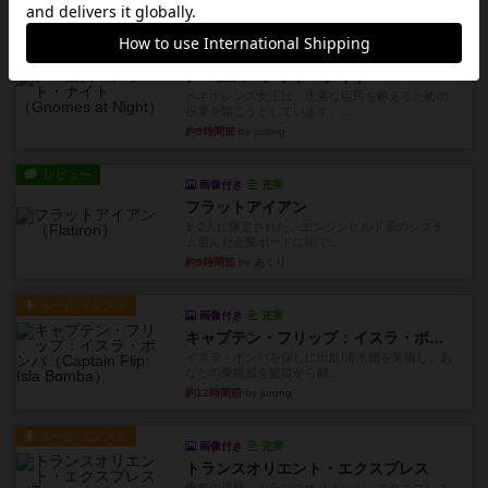
約8時間前
by みいやん
ルール/インスト
画像付き
充実
ノームズ・アット・ナイト
ベネボレンス女王は、忠実な臣民を称えるための
祝宴を開こうとしています。...
約9時間前
by jurong
レビュー
画像付き
充実
フラットアイアン
1~2人に限定された、エンジンビルド系のシステ
ム選んだ企業ボードに街で...
約9時間前
by あくり
ルール/インスト
画像付き
充実
キャプテン・フリップ：イスラ・ボンバ
イスラ・ボンバを探しに出航!潜水艦を装備し、あ
なたの乗組員を監獄から解...
約12時間前
by jurong
ルール/インスト
画像付き
充実
トランスオリエント・エクスプレス