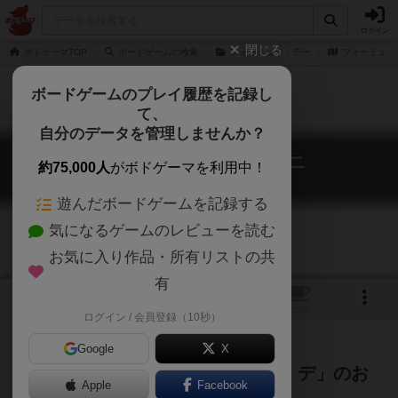
ログイン
閉じる
ボドゲーマTOP
ボードゲームの検索
フォーミュラ・デー
フォーミュラ
ボードゲームのプレイ履歴を記録し
て、
自分のデータを管理しませんか？
フォーミュラ・デー：ミニ
約75,000人
がボドゲーマを利用中！
Formula Dé Mini
遊んだボードゲームを記録する
気になるゲームのレビューを読む
お気に入り作品・所有リストの共
有
1
トップ
画像
動画
レビュー
カフェ
ログイン / 会員登録（10秒）
Google
X
名作レースゲーム「フォーミュラ・デ」のお
Apple
Facebook
手軽版