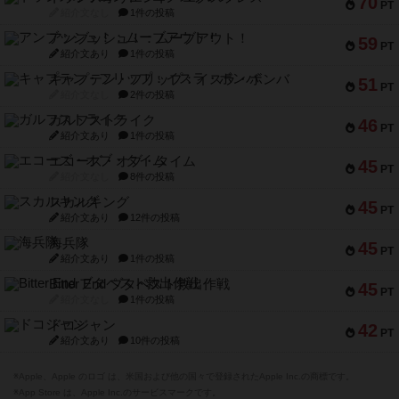
70
PT
紹介文なし
1件の投稿
アンブッシュ！：ムーブアウト！
59
PT
紹介文あり
1件の投稿
キャプテン・フリップ：イスラ・ボンバ
51
PT
紹介文なし
2件の投稿
ガルフストライク
46
PT
紹介文あり
1件の投稿
エコーズ・オブ・タイム
45
PT
紹介文なし
8件の投稿
スカルキング
45
PT
紹介文あり
12件の投稿
海兵隊
45
PT
紹介文あり
1件の投稿
Bitter End ブタペスト救出作戦
45
PT
紹介文なし
1件の投稿
ドコジャン
42
PT
紹介文あり
10件の投稿
※Apple、Apple のロゴ は、米国および他の国々で登録されたApple Inc.の商標です。
※App Store は、Apple Inc.のサービスマークです。