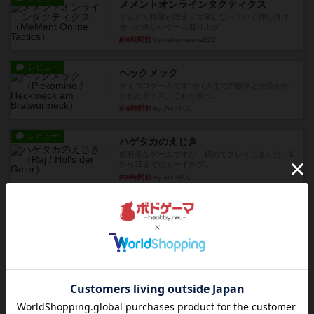
メメントオンラインタクティクス
どんどん物量が増えて大変になっていく押し付け
合いが楽しいゲーム盛り上が...
約6時間前
by nekomanma222
レビュー
ヘックメック
サイコロゲームです1から5までの数字と芋虫がか
かれたダイス。これを振っ...
約8時間前
by みいやん
レビュー
ハゲタカのえじき
超有名なゲームですが、初めてプレイしました。1
から15までのカードがプ...
約8時間前
by みいやん
レビュー
ジャスト・ワン
まぁ面白かった‼️よくテレビとかのバラエティなん
かで、お題がわからずに...
約8時間前
by みいやん
レビュー
ピタッコカルタ
ボドゲ相席会でプレイしましたひらがなが書かれ
たカードを2枚まで手をつけ...