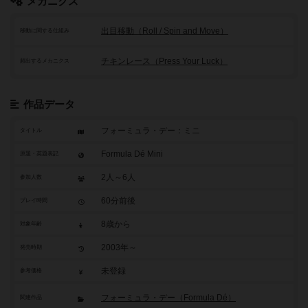
メカニクス
出目移動（Roll / Spin and Move）
移動に関する仕組み
チキンレース（Press Your Luck）
頻出するメカニクス
作品データ
フォーミュラ・デー：ミニ
タイトル
Formula Dé Mini
原題・英題表記
2人～6人
参加人数
60分前後
プレイ時間
8歳から
対象年齢
2003年～
発売時期
未登録
参考価格
フォーミュラ・デー（Formula Dé）
関連作品