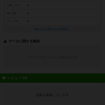
0
心理戦・ブラフ
0
攻防・戦闘
0
アート・外見
似たプレイ感のゲームを探す→
データに関する報告
ログインするとフォームが表示されます
レビュー 0件
投稿を募集しています