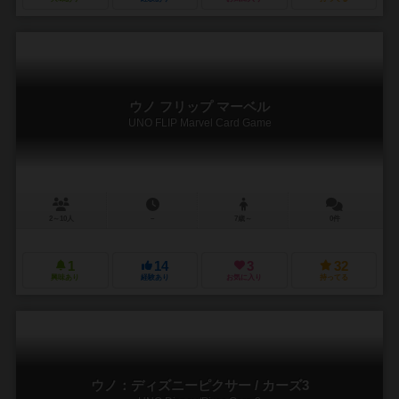
ウノ フリップ マーベル
UNO FLIP Marvel Card Game
2～10人
－
7歳～
0件
1
14
3
32
興味あり
経験あり
お気に入り
持ってる
ウノ：ディズニーピクサー / カーズ3