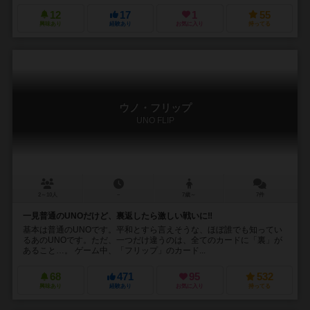
12
17
1
55
興味あり
経験あり
お気に入り
持ってる
ウノ・フリップ
UNO FLIP
2～10人
－
7歳～
7件
一見普通のUNOだけど、裏返したら激しい戦いに‼︎
基本は普通のUNOです。平和とすら言えそうな、ほぼ誰でも知ってい
るあのUNOです。ただ、一つだけ違うのは、全てのカードに「裏」が
あること…。 ゲーム中、「フリップ」のカード...
68
471
95
532
興味あり
経験あり
お気に入り
持ってる