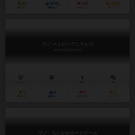
62
3741
299
1923
興味あり
経験あり
お気に入り
持ってる
ウノ ベイビーアニマルズ
uno BabyAnimals
2～10人
－
7歳～
0件
1
0
0
1
興味あり
経験あり
お気に入り
持ってる
ウノ ちいかわカードゲーム