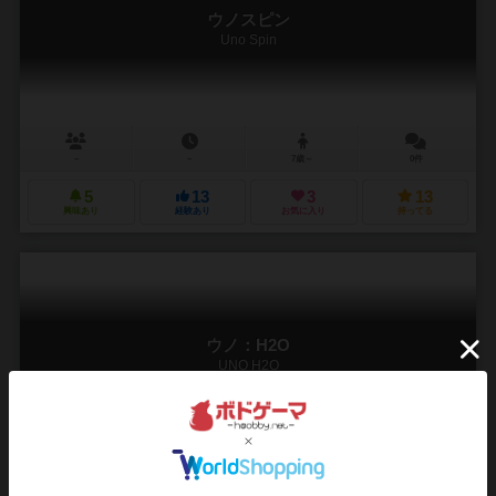
ウノスピン
Uno Spin
－
－
7歳～
0件
5
13
3
13
興味あり
経験あり
お気に入り
持ってる
ウノ：H2O
UNO H2O
2～10人
－
7歳～
2件