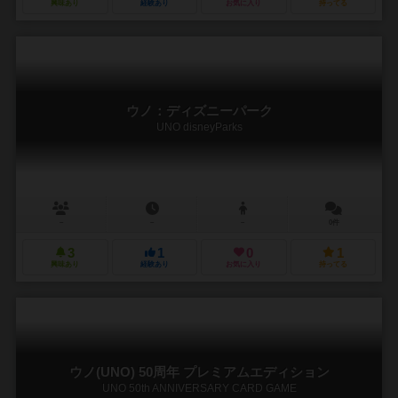
興味あり
経験あり
お気に入り
持ってる
ウノ：ディズニーパーク
UNO disneyParks
－
－
－
0件
3
1
0
1
興味あり
経験あり
お気に入り
持ってる
ウノ(UNO) 50周年 プレミアムエディション
UNO 50th ANNIVERSARY CARD GAME