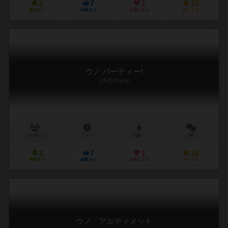
2
7
2
23
興味あり
経験あり
お気に入り
持ってる
ウノ パーティー!
UNO Party!
6～16人
－
7歳～
0件
3
7
1
16
興味あり
経験あり
お気に入り
持ってる
ウノ アルティメット