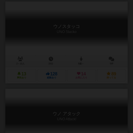
ウノスタッコ
UNO Stacko
2～10人
20分
8歳～
5件
13
128
14
89
興味あり
経験あり
お気に入り
持ってる
ウノ アタック
UNO Attack!