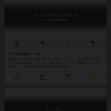
ウノ ヨーロピアンタイプ
Uno European Type
2～10人
－
－
0件
シンプルな昔のウノです！
現在ウノはマテル社が販売していますが、『ウノ ヨーロピアンタイ
プ』はそれより前、トミー社（現：タカラトミー）が販売していたウ
ノです。 ルールは現在のウノと全く同じです。...
1
7
0
8
興味あり
経験あり
お気に入り
持ってる
ウノ ドミノ