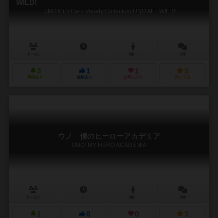
WILD!
UNO Mini Card Variety Collection UNO ALL WILD!
2～4人
－
7歳～
0件
3
1
1
5
興味あり
経験あり
お気に入り
持ってる
ウノ 僕のヒーローアカデミア
UNO: MY HERO ACADEMIA
2～10人
－
7歳～
0件
1
0
0
3