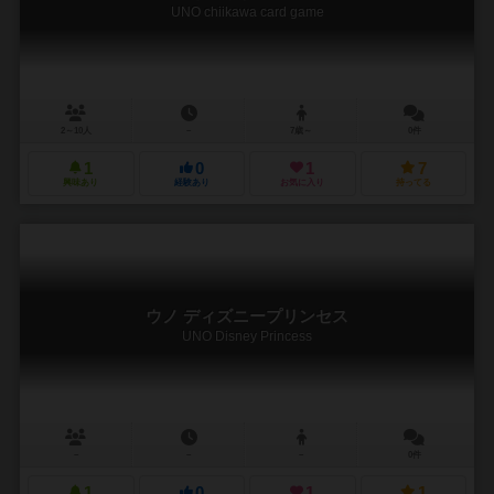
UNO chiikawa card game
2～10人
－
7歳～
0件
1
0
1
7
興味あり
経験あり
お気に入り
持ってる
ウノ ディズニープリンセス
UNO Disney Princess
－
－
－
0件
1
0
1
1