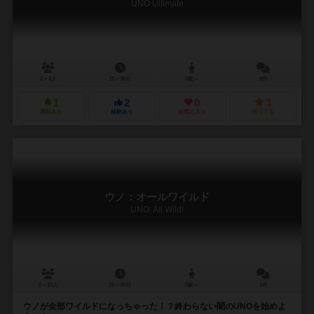
UNO Ultimate
2～4人
10～30分
7歳～
0件
1
2
0
3
興味あり
経験あり
お気に入り
持ってる
ウノ：オールワイルド
UNO: All Wild!
2～10人
15～30分
7歳～
1件
ウノが全部ワイルドになっちゃった！？終わらない闇のUNOを始めよ