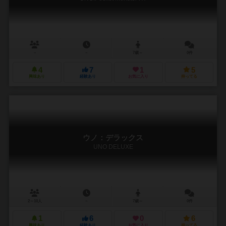
－
－
7歳～
0件
4
7
1
5
興味あり
経験あり
お気に入り
持ってる
ウノ：デラックス
UNO DELUXE
2～10人
－
7歳～
0件
1
6
0
6
興味あり
経験あり
お気に入り
持ってる