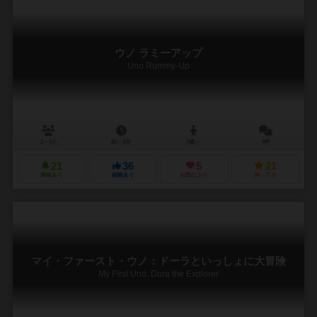
ウノ ラミーアップ
Uno Rummy-Up
2～4人
60～2分
7歳～
4件
21
36
5
21
興味あり
経験あり
お気に入り
持ってる
マイ・ファースト・ウノ：ドーラといっしょに大冒険
My First Uno: Dora the Explorer