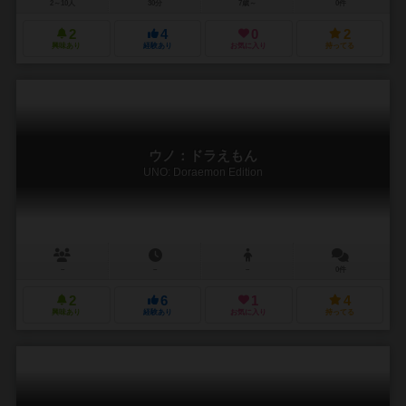
2～10人
30分
7歳～
0件
2
4
0
2
興味あり
経験あり
お気に入り
持ってる
ウノ：ドラえもん
UNO: Doraemon Edition
－
－
－
0件
2
6
1
4
興味あり
経験あり
お気に入り
持ってる