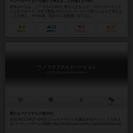
パワーカードという捻りで考えることが増えたUNO
基本ルールは、ノーマルのUNOと変わりませんが、パワーカードとフ
レックスカード（2色で配色されたカード）という捻りによって考える
ことが増え、その結果、読み合いが複雑になりまし...
8
13
1
27
興味あり
経験あり
お気に入り
持ってる
ウノ マクドナルドバージョン
UNO Mcdonald's version
－
－
－
0件
新たなマクドナルド版UNO
2022年11月4日〜24日にハッピーセット付属のオモチャとしてもらえ
るパーティーゲーム6種類 https://www.mcdonalds.co.jp/company/new...