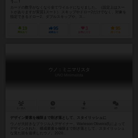
う…！
カードの数字がなくなり全てワイルドになりました。（設定上はスー
トがありますが実質1スート） スキップやドロー2だけでなく、対象を
指定できるドロー2、ダブルスキップや、ス...
19
95
3
95
興味あり
経験あり
お気に入り
持ってる
ウノ：ミニマリスタ
UNO Minimalista
2～10人
10分
7歳～
4件
デザイン要素を極限まで削ぎ落として、スタイリッシュに
ウノが大好きなブラジル人デザイナー、Warleson Oliveira氏によって
デザインされた、構成要素を極限まで削ぎ落として、スタイリッシュ
な見た目を追求したウノ。2020...