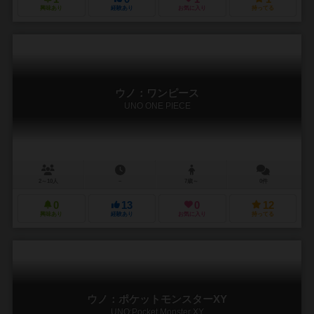
興味あり
経験あり
お気に入り
持ってる
ウノ：ワンピース
UNO ONE PIECE
2～10人
－
7歳～
0件
0
13
0
12
興味あり
経験あり
お気に入り
持ってる
ウノ：ポケットモンスターXY
UNO:Pocket Monster XY