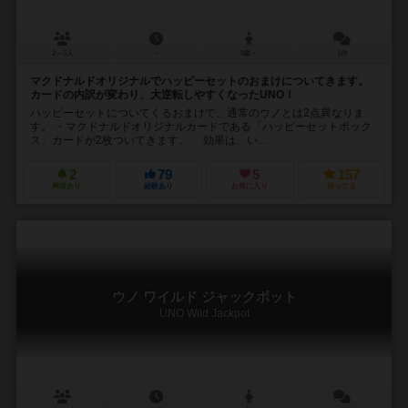
2～5人
－
3歳～
1件
マクドナルドオリジナルでハッピーセットのおまけについてきます。
カードの内訳が変わり、大逆転しやすくなったUNO！
ハッピーセットについてくるおまけで、通常のウノとは2点異なりま
す。 ・マクドナルドオリジナルカードである「ハッピーセットボック
ス」カードが2枚ついてきます。 効果は、い...
2
79
5
157
興味あり
経験あり
お気に入り
持ってる
ウノ ワイルド ジャックポット
UNO Wild Jackpot