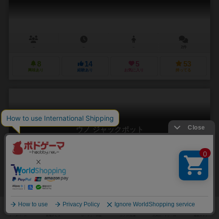
－
－
－
2件
8
14
5
53
興味あり
経験あり
お気に入り
持ってる
ウノ ジャックポット
Uno wild jackpod
－
－
－
0件
3
3
0
4
興味あり
経験あり
お気に入り
持ってる