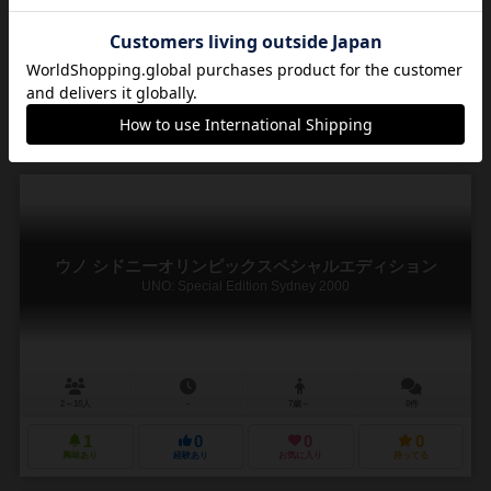
あのウノが完全防水！海や川でもウノで遊ぼう！
カードゲームの定番ともいえるウノですが、「ウノ：H2O」と標準版
ウノの違いは下記の2点です。 1. 売り文句の通り、プラスチック製で
背景色が透明の防水カードとなっています。...
8
109
13
118
興味あり
経験あり
お気に入り
持ってる
ウノ シドニーオリンピックスペシャルエディション
UNO: Special Edition Sydney 2000
2～10人
－
7歳～
0件
1
0
0
0
興味あり
経験あり
お気に入り
持ってる