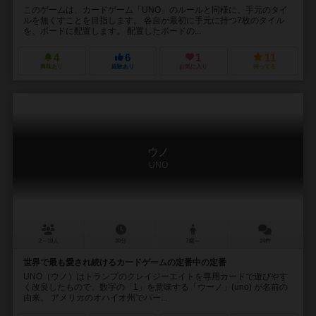
このゲームは、カードゲーム「UNO」のルールと同様に、手元のタイ
ルを無くすことを目指します。 各自が最初に手元に持つ7枚のタイル
を、ボードに配置します。 配置したボードの...
4
6
1
11
興味あり
経験あり
お気に入り
持ってる
ウノ
UNO
2～10人
30分
7歳～
24件
世界で最も愛され続けるカードゲームの定番中の定番
UNO（ウノ）はトランプのクレイジーエイトを専用カードで遊びやす
く改良したもので、数字の「1」を意味する「ウーノ」(uno) が名前の
由来。 アメリカのオハイオ州でバー...