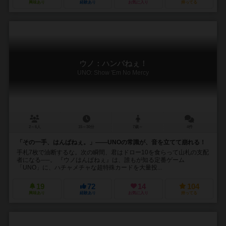
興味あり
経験あり
お気に入り
持ってる
ウノ：ハンパねぇ！
UNO: Show 'Em No Mercy
2～6人
15～30分
7歳～
4件
「その一手、はんぱねぇ。」——UNOの常識が、音を立てて崩れる！
手札7枚で油断するな。次の瞬間、君はドロー10を食らって山札の支配
者になる──。 『ウノはんぱねぇ』は、誰もが知る定番ゲーム
「UNO」に、ハチャメチャな超特殊カードを大量投...
19
72
14
104
興味あり
経験あり
お気に入り
持ってる