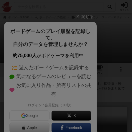
ログイン
閉じる
ボドゲーマTOP
ボードゲームの検索
ウノ
ウノ：スーパーマリオ
ボードゲームのプレイ履歴を記録し
て、
ウノ：スーパーマリオ
自分のデータを管理しませんか？
拡張/関連作品 46件
約75,000人
がボドゲーマを利用中！
遊んだボードゲームを記録する
6
トップ
画像
動画
レビュー
カフェ
気になるゲームのレビューを読む
ウノ：スーパーマリオに紐付いているボードゲーム一覧です。拡張版・続
お気に入り作品・所有リストの共
編・リメイク版などの同じシリーズを中心に、関連性の強い作品をまとめて
います。
有
ログイン / 会員登録（10秒）
Google
X
Apple
Facebook
ウノ ミニカード5 – ノーマル Ver.