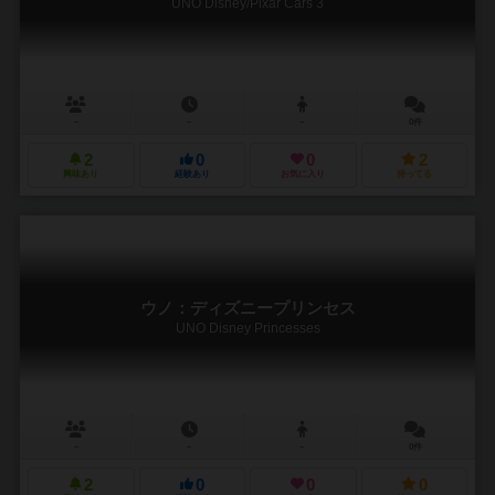
UNO Disney/Pixar Cars 3
－
－
－
0件
2
0
0
2
興味あり
経験あり
お気に入り
持ってる
ウノ：ディズニープリンセス
UNO Disney Princesses
－
－
－
0件
2
0
0
0