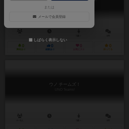
UNO™ MiniCards5 – Normal Version
または
メールで会員登録
－
－
7歳～
0件
しばらく表示しない
0
0
0
0
興味あり
経験あり
お気に入り
持ってる
ウノ チームズ！
UNO Teams!
4～8人
－
7歳～
0件