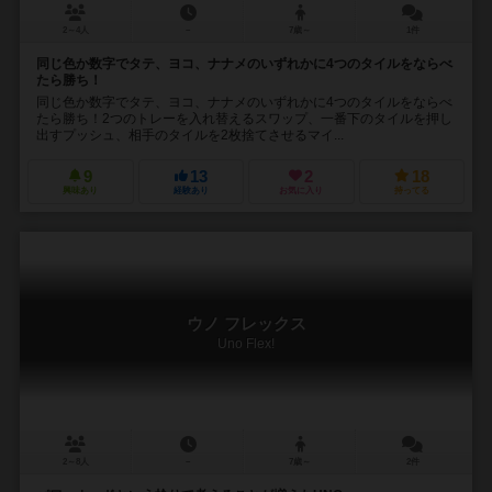
2～4人
－
7歳～
1件
同じ色か数字でタテ、ヨコ、ナナメのいずれかに4つのタイルをならべ
たら勝ち！
同じ色か数字でタテ、ヨコ、ナナメのいずれかに4つのタイルをならべ
たら勝ち！2つのトレーを入れ替えるスワップ、一番下のタイルを押し
出すプッシュ、相手のタイルを2枚捨てさせるマイ...
9
13
2
18
興味あり
経験あり
お気に入り
持ってる
ウノ フレックス
Uno Flex!
2～8人
－
7歳～
2件