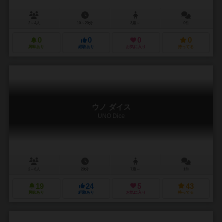
2～4人
10～20分
3歳～
0件
0
0
0
0
興味あり
経験あり
お気に入り
持ってる
ウノ ダイス
UNO Dice
2～6人
20分
7歳～
1件
19
24
5
43
興味あり
経験あり
お気に入り
持ってる