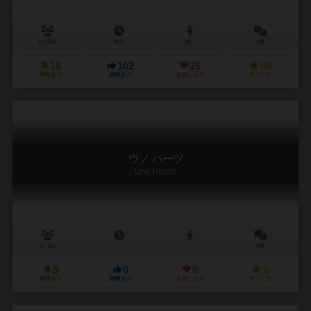
2～10人
30分
7歳～
5件
18
102
15
98
興味あり
経験あり
お気に入り
持ってる
ウノ ハーツ
Uno Hearts
2～8人
－
－
0件
0
0
0
0
興味あり
経験あり
お気に入り
持ってる