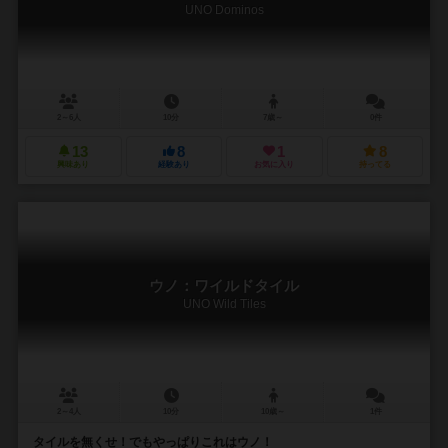
UNO Dominos
2～6人
10分
7歳～
0件
13
8
1
8
興味あり
経験あり
お気に入り
持ってる
ウノ：ワイルドタイル
UNO Wild Tiles
2～4人
10分
10歳～
1件
タイルを無くせ！でもやっぱりこれはウノ！