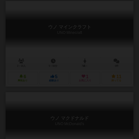
ウノ マインクラフト
UNO Minecraft
2～10人
5～60分
7歳～
0件
6
5
1
11
興味あり
経験あり
お気に入り
持ってる
ウノ マクドナルド
UNO McDonald's