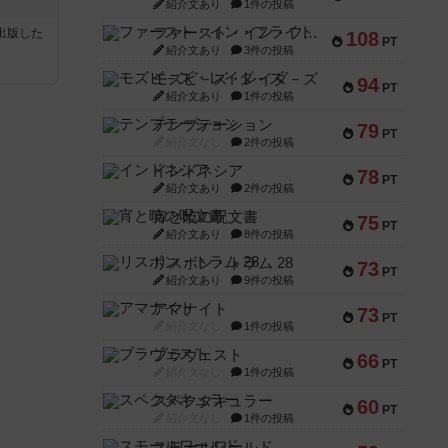
紹介文あり
1件の投稿
ファースト・イン・フライト
sが出版した
108
PT
紹介文あり
3件の投稿
モズビ－ズ・レイダ－ズ
94
PT
紹介文あり
1件の投稿
テンプテーション
79
PT
紹介文なし
2件の投稿
インドネシア
78
PT
紹介文あり
2件の投稿
宵と暁の呪文書
75
PT
紹介文あり
8件の投稿
リスボン・トラム 28
73
PT
紹介文あり
9件の投稿
アマナイト
73
PT
紹介文なし
1件の投稿
ブラヴェスト
66
PT
紹介文なし
1件の投稿
スペクタキュラー
60
PT
紹介文なし
1件の投稿
スモールワールド