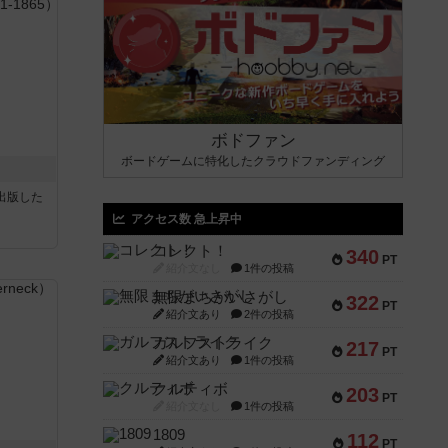
ボドファン
ボードゲームに特化したクラウドファンディング
sが出版した
アクセス数 急上昇中
コレクト！
340
PT
紹介文なし
1件の投稿
無限まちがいさがし
322
PT
紹介文あり
2件の投稿
ガルフストライク
217
PT
紹介文あり
1件の投稿
クルティボ
203
PT
紹介文なし
1件の投稿
1809
112
PT