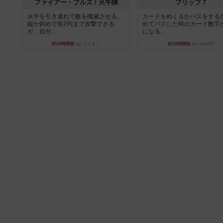
ファイアー・ブルズ / 火牛陣
フリップ７
火牛を引き連れて敵を殲滅させる。
カードをめくるかパスをする
縦か斜めで前2列まで攻撃できる
めてパスした時のカード数字
が、自分...
になる...
約18時間前
by うらまこ
約18時間前
by mob567