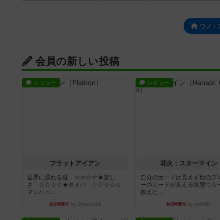
ウノ：
会員の新しい投稿
レビュー
レビュー
フラットアイアン
花火：スターマイン
世界に浸れる度 ☆☆☆☆★楽し
自分のカードは見えず他のプ
さ ☆☆☆☆★タイパ ☆☆☆☆☆
ーのカードが見える状態でカ
マンハッ...
教えた...
約1時間前
by DKnewyork
約3時間前
by mob567