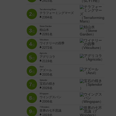
2415名
Terraforming Mars
2
テラフォーミングマーズ
位
2394名
Stone Garden
3
枯山水
位
2281名
Viticulture
4
ワイナリーの四季
位
2272名
Agricola
5
アグリコラ
位
2119名
Azul
6
アズール
位
2035名
Splendor
7
宝石の煌き
位
2028名
Wingspan
8
ウイングスパン
位
2006名
7 Wonders
9
世界の七不思議
位
1919名