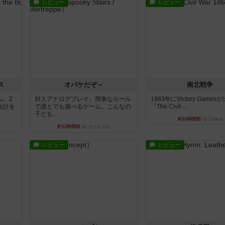
レビュー
レビュー
ス
オバケだぞ～
南北戦争
ム。2
対人アナログプレイ。簡単なルール
1983年にVictory Game
合計を
で誰とでも遊べるゲーム。こんなの
『The Civil ...
子ども...
約16時間前
by Chaco
約12時間前
by おーちゃん
レビュー
レビュー