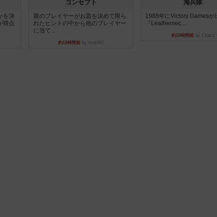
コンセプト
海兵隊
かを決
親のプレイヤーがお題を決めて限ら
1988年にVictory Game
が得点
れたヒントの中から他のプレイヤー
『Leathernec...
に当て...
約18時間前
by Chaco
約18時間前
by mob567