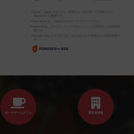
※Apple、Apple のロゴ は、米国および他の国々で登録された
Apple Inc.の商標です。
※App Store は、Apple Inc.のサービスマークです。
※Android は、グーグル インコーポレイテッドの商標または登録商
標です。
※Google Play とそのロゴは、Google Inc.の商標または登録商標で
す。
ボードゲームカフェ
運営者情報