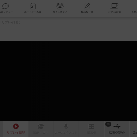
索
新着レビュー
ボードゲーム会
コミュニティ
掲示板一覧
リプレイ日記
46
リプレイ
日記
戦略
・コツ
ルール
/インスト
掲示板
拡張/関連
作
次