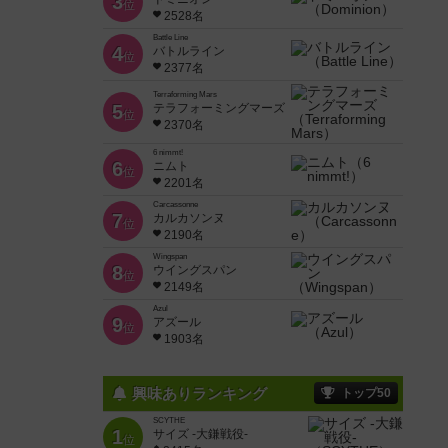
3
位
2528名
Battle Line
4
バトルライン
位
2377名
Terraforming Mars
5
テラフォーミングマーズ
位
2370名
6 nimmt!
6
ニムト
位
2201名
Carcassonne
7
カルカソンヌ
位
2190名
Wingspan
8
ウイングスパン
位
2149名
Azul
9
アズール
位
1903名
興味ありランキング
トップ50
SCYTHE
1
サイズ -大鎌戦役-
位