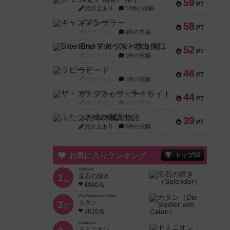
59
PT
紹介文あり
13件の投稿
ギャンブラー
58
PT
紹介文なし
2件の投稿
Bitter End ブタペスト救出作戦
52
PT
紹介文なし
1件の投稿
ラピード
46
PT
紹介文なし
1件の投稿
ザ・フラッフィー・ライト
44
PT
紹介文なし
0件の投稿
ふたつの城の物語
39
PT
紹介文あり
6件の投稿
お気に入りランキング
トップ50
Splendor
1
宝石の煌き
位
4040名
Die Siedler von Catan
2
カタン
位
3616名
Dominion
ドミニオン