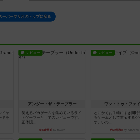
スーパーマリオのトップに戻る
レビュー
レビュー
アンダー・ザ・テーブラー
ワン・トゥ・ファ
レイヤ
笑えるバカゲームを集めているライ
とにかくお手軽にすき間時
ードを
トゲーマーとしてのレビューです。
るゲームとして重宝するゲ
正体隠...
す。いわ...
約5時間前
by toyota
約7時間前
by nabekoh