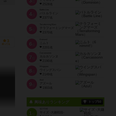
3
位
0件
2528名
Battle Line
4
バトルライン
位
2377名
Terraforming Mars
5
テラフォーミングマーズ
位
2370名
6 nimmt!
3
6
ニムト
位
持ってる
2201名
Carcassonne
7
カルカソンヌ
位
2190名
Wingspan
8
ウイングスパン
位
2149名
Azul
9
アズール
位
1903名
興味ありランキング
トップ50
SCYTHE
1
サイズ -大鎌戦役-
位