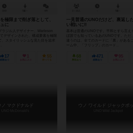
10分
7歳～
4件
2～10人
－
7歳～
を極限まで削ぎ落として、
一見普通のUNOだけど、裏返し
ュに
い戦いに‼︎
ラジル人デザイナー、Warleson
基本は普通のUNOです。平和とすら言え
氏によってデザインされた、構成要素を極限
ぼ誰でも知っているあのUNOです。ただ
て、スタイリッシュな見た目を追求
違うのは、全てのカードに「裏」があるこ
.
ーム中、「フリップ」のカード...
17
1
55
68
471
95
経験あり
お気に入り
持ってる
興味あり
経験あり
お気に入り
ウノ マクドナルド
ウノ ワイルド ジャックポ
UNO McDonald's
UNO Wild Jackpot