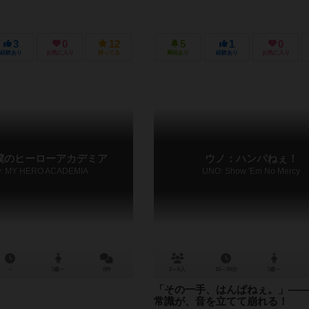
3
0
12
5
1
0
経験あり
お気に入り
持ってる
興味あり
経験あり
お気に入り
僕のヒーローアカデミア
ウノ：ハンパねぇ！
: MY HERO ACADEMIA
UNO: Show 'Em No Mercy
－
7歳～
0件
2～6人
15～30分
7歳～
「その一手、はんぱねぇ。」——
常識が、音を立てて崩れる！