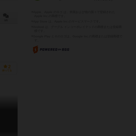
※Apple、Apple のロゴ は、米国および他の国々で登録された
Apple Inc.の商標です。
0件
※App Store は、Apple Inc.のサービスマークです。
※Android は、グーグル インコーポレイテッドの商標または登録商
標です。
※Google Play とそのロゴは、Google Inc.の商標または登録商標で
す。
2
持ってる