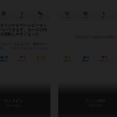
－
3歳～
1件
2～10人
30分
7歳～
オリジナルでハッピーセッ
ついてきます。カードの内
大逆転しやすくなった
作品説明文の編集者を募集中
についてくるおまけで、通常のウノ
ます。 ・マクドナルドオリジナルカ
ッピーセットボックス」カードが2枚
効果は、い...
79
5
157
2
4
0
経験あり
お気に入り
持ってる
興味あり
経験あり
お気に入り
ウノスピン
ウノ：H2O
Uno Spin
UNO H2O