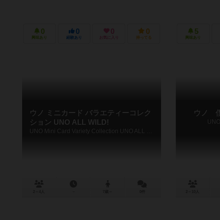
0
0
0
0
5
興味あり
経験あり
お気に入り
持ってる
興味あり
ウノ ミニカード バラエティーコレク
ウノ 
ション UNO ALL WILD!
UNO
UNO Mini Card Variety Collection UNO ALL WILD!
2～4人
－
7歳～
0件
2～10人