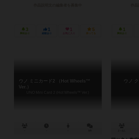
作品説明文の編集者を募集中
作品
3
1
1
5
1
興味あり
経験あり
お気に入り
持ってる
興味あり
ウノ ミニカード2 （Hot Wheels™
ウノ 
Ver.）
UNO Mini Card 2 (Hot Wheels™ Ver.)
－
－
－
0件
2～4人