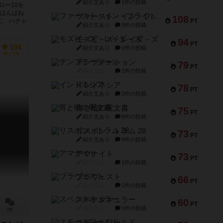
紹介文あり
1件の投稿
ロー10を
ノはんぱね
ファースト・イン・フライト
108
PT
に、ハチャ
紹介文あり
3件の投稿
モズビ－ズ・レイダ－ズ
94
PT
104
紹介文あり
1件の投稿
持ってる
テンプテーション
79
PT
紹介文なし
2件の投稿
インドネシア
78
PT
紹介文あり
2件の投稿
宵と暁の呪文書
75
PT
紹介文あり
8件の投稿
リスボン・トラム 28
73
PT
紹介文あり
9件の投稿
アマナイト
73
PT
紹介文なし
1件の投稿
ブラヴェスト
66
PT
紹介文なし
1件の投稿
スペクタキュラー
60
PT
紹介文なし
1件の投稿
2件
スモールワールド