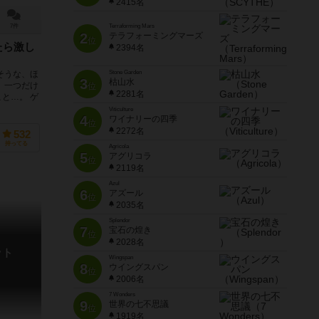
2415名
7件
Terraforming Mars
2
テラフォーミングマーズ
位
たら激し
2394名
そうな、ほ
Stone Garden
3
枯山水
、一つだけ
位
2281名
と…。 ゲ
Viticulture
4
ワイナリーの四季
位
2272名
532
持ってる
Agricola
5
アグリコラ
位
2119名
Azul
6
アズール
位
2035名
Splendor
7
宝石の煌き
位
2028名
ット
Wingspan
8
ウイングスパン
位
2006名
7 Wonders
9
世界の七不思議
位
1919名