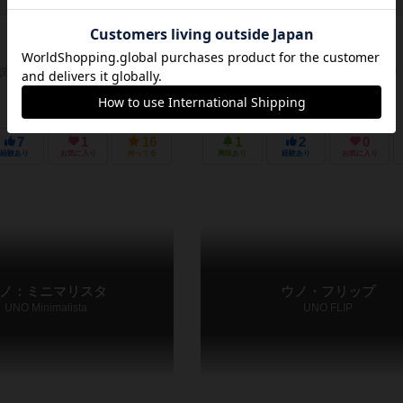
－
7歳～
0件
2～4人
10～30分
7歳～
説明文の編集者を募集中
作品説明文の編集者を募集中
7
1
16
1
2
0
経験あり
お気に入り
持ってる
興味あり
経験あり
お気に入り
ノ：ミニマリスタ
ウノ・フリップ
UNO Minimalista
UNO FLIP