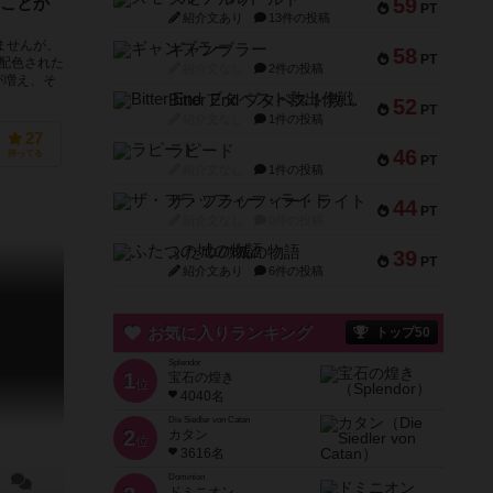
59
ことが
PT
紹介文あり
13件の投稿
ませんが、
ギャンブラー
58
PT
配色された
紹介文なし
2件の投稿
が増え、そ
Bitter End ブタペスト救出作戦
52
PT
紹介文なし
1件の投稿
27
ラピード
46
持ってる
PT
紹介文なし
1件の投稿
ザ・フラッフィー・ライト
44
PT
紹介文なし
0件の投稿
ふたつの城の物語
39
PT
紹介文あり
6件の投稿
お気に入りランキング
トップ50
Splendor
1
宝石の煌き
位
4040名
Die Siedler von Catan
2
カタン
位
3616名
Dominion
ドミニオン