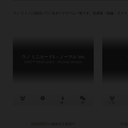
ウノ ドミノに紐付いているボードゲーム一覧です。拡張版・続編・リメ
ウノ ミニカード5 – ノーマル Ver.
UNO™ MiniCards5 – Normal Version
－
－
7歳～
0件
4～8人
作品説明文の編集者を募集中
作品