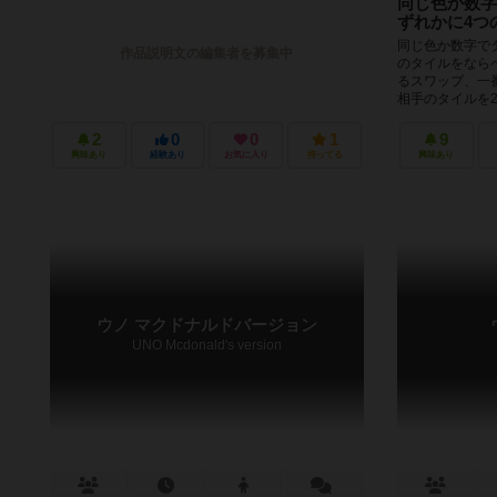
同じ色か数字
ずれかに4つ
同じ色か数字で
作品説明文の編集者を募集中
のタイルをなら
るスワップ、一
相手のタイルを2
2
0
0
1
9
興味あり
経験あり
お気に入り
持ってる
興味あり
ウノ マクドナルドバージョン
UNO Mcdonald's version