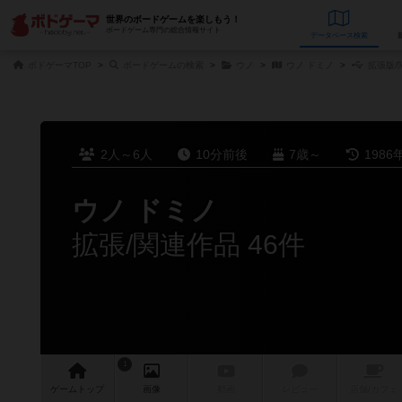
世界のボードゲームを楽しもう！
ボードゲーム専門の総合情報サイト
データベース
検
ボドゲーマTOP
ボードゲームの検索
ウノ
ウノ ドミノ
拡張版/
2人～6人
10分前後
7歳～
1986
ウノ ドミノ
拡張/関連作品 46件
1
ゲーム
トップ
画像
動画
レビュー
店舗/
カフェ