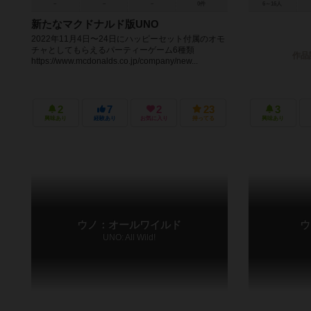
－
－
－
0件
6～16人
新たなマクドナルド版UNO
2022年11月4日〜24日にハッピーセット付属のオモ
チャとしてもらえるパーティーゲーム6種類
作品
https://www.mcdonalds.co.jp/company/new...
2
7
2
23
3
興味あり
経験あり
お気に入り
持ってる
興味あり
ウノ：オールワイルド
ウ
UNO: All Wild!