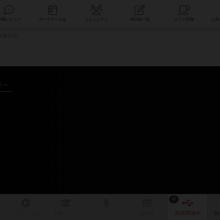
索
新着レビュー
ボードゲーム会
コミュニティ
掲示板一覧
関連作品
年～
46
リプレイ
日記
戦略
・コツ
ルール
/インスト
掲示板
拡張/関連
作
次