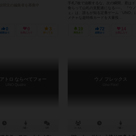
手札7枚で油断するな。次の瞬間、君はド
説明文の編集者を募集中
食らって山札の支配者になる──。 『ウ
ぇ』は、誰もが知る定番ゲーム「UNO」
メチャな超特殊カードを大量投...
0
0
3
19
72
14
経験あり
お気に入り
持ってる
興味あり
経験あり
お気に入り
クアトロ ならべてフォー
ウノ フレックス
UNO Quatro
Uno Flex!
－
7歳～
1件
2～8人
－
7歳～