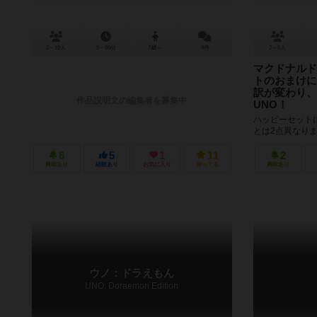
2～10人
5～60分
7歳～
0件
2～5人
マクドナルド
トのおまけに
訳が変わり、
作品説明文の編集者を募集中
UNO！
ハッピーセット
とは2点異なり
ードである「ハ
ついてきます。 
6
5
1
11
2
興味あり
経験あり
お気に入り
持ってる
興味あり
ウノ：ドラえもん
UNO: Doraemon Edition