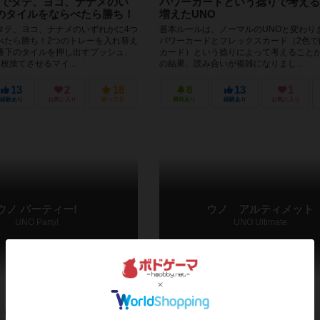
でタテ、ヨコ、ナナメのい
パワーカードという捻りで考える
のタイルをならべたら勝ち！
増えたUNO
タテ、ヨコ、ナナメのいずれかに4つ
基本ルールは、ノーマルのUNOと変わり
べたら勝ち！2つのトレーを入れ替え
パワーカードとフレックスカード（2色で
番下のタイルを押し出すプッシュ、
カード）という捻りによって考えること
枚捨てさせるマイ...
の結果、読み合いが複雑になりまし...
13
2
18
8
13
1
経験あり
お気に入り
持ってる
興味あり
経験あり
お気に入り
ウノ パーティー!
ウノ アルティメット
UNO Party!
UNO Ultimate