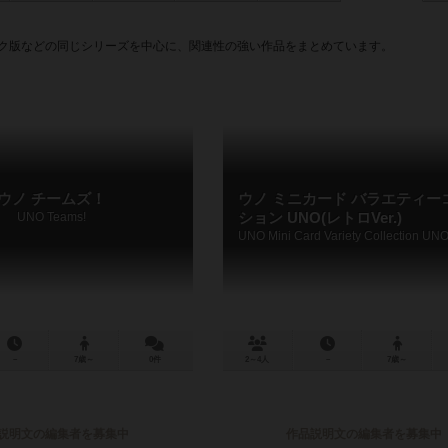
イク版などの同じシリーズを中心に、関連性の強い作品をまとめています。
ウノ チームズ！
ウノ ミニカード バラエティー
UNO Teams!
ション UNO(レトロVer.)
－
7歳～
0件
2～4人
－
7歳～
説明文の編集者を募集中
作品説明文の編集者を募集中