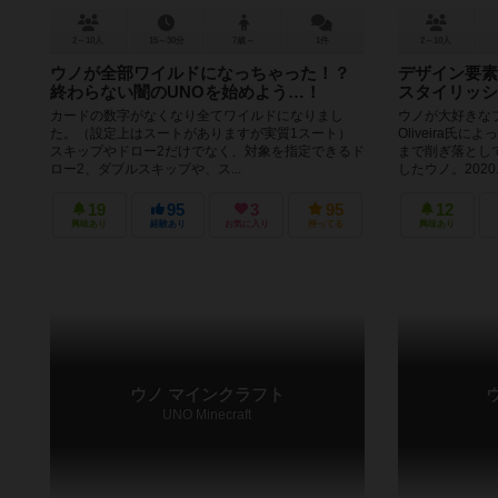
2～10人
15～30分
7歳～
1件
2～10人
ウノが全部ワイルドになっちゃった！？
デザイン要素
終わらない闇のUNOを始めよう…！
スタイリッシ
カードの数字がなくなり全てワイルドになりまし
ウノが大好きなブ
た。（設定上はスートがありますが実質1スート）
Oliveira
スキップやドロー2だけでなく、対象を指定できるド
まで削ぎ落とし
ロー2、ダブルスキップや、ス...
したウノ。2020..
19
95
3
95
12
興味あり
経験あり
お気に入り
持ってる
興味あり
ウノ マインクラフト
UNO Minecraft