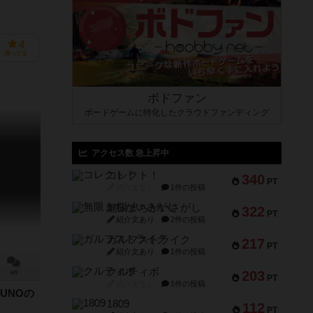
4
持ってる
ボドファン
ボードゲームに特化したクラウドファンディング
アクセス数 急上昇中
コレクト！
340
PT
紹介文なし
1件の投稿
無限まちがいさがし
322
PT
紹介文あり
2件の投稿
ガルフストライク
217
PT
紹介文あり
1件の投稿
クルティボ
203
4件
PT
紹介文なし
1件の投稿
UNOの
1809
112
PT