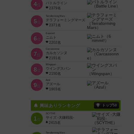
4
バトルライン
位
2379名
Terraforming Mars
5
テラフォーミングマーズ
位
2371名
6 nimmt!
6
ニムト
位
2202名
Carcassonne
7
カルカソンヌ
位
2191名
Wingspan
8
ウイングスパン
位
2150名
Azul
9
アズール
位
1903名
興味ありランキング
トップ50
SCYTHE
1
サイズ -大鎌戦役-
位
2415名
Terraforming Mars