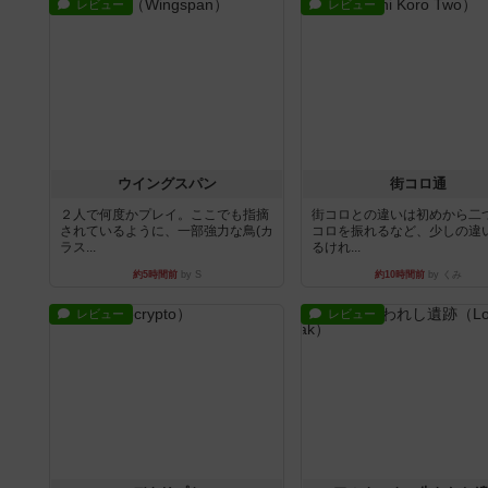
レビュー
レビュー
ウイングスパン
街コロ通
２人で何度かプレイ。ここでも指摘
街コロとの違いは初めから二
されているように、一部強力な鳥(カ
コロを振れるなど、少しの違
ラス...
るけれ...
約5時間前
by S
約10時間前
by くみ
レビュー
レビュー