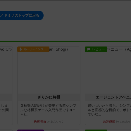
ノ ドミノのトップに戻る
ルール/インスト
レビュー
ざりかに将棋
エージェントアベニ
りしま
３種類の駒だけが登場する超シンプ
追いついたら勝ち。シンプ
ーの間
ルな将棋系ゲーム入門作品です♪(＾
ルと直感的な目的で、ボド
＾)...
ていな...
約4時間前
by あんちっく
約5時間前
by daisdice