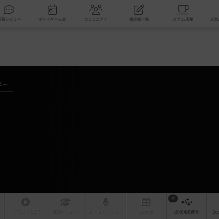
索
新着レビュー
ボードゲーム会
コミュニティ
掲示板一覧
年～
46
リプレイ
日記
戦略
・コツ
ルール
/インスト
掲示板
拡張/関連
作
次