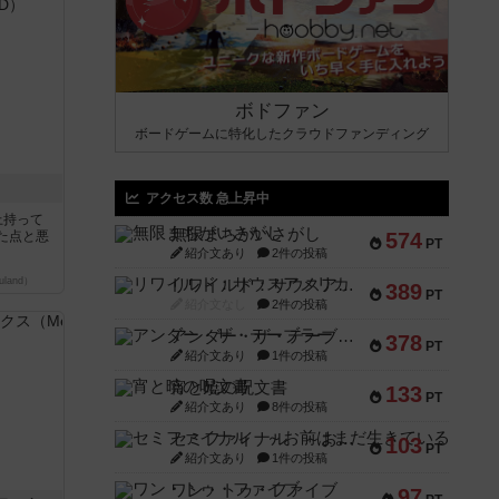
ボドファン
ボードゲームに特化したクラウドファンディング
アクセス数 急上昇中
上持って
無限まちがいさがし
た点と悪
574
PT
紹介文あり
2件の投稿
land）
リワイルド：サウスアメリカ
389
PT
紹介文なし
2件の投稿
アンダー・ザ・テーブラー
378
PT
紹介文あり
1件の投稿
宵と暁の呪文書
133
PT
紹介文あり
8件の投稿
セミファイナル ～お前はまだ生きている～
103
PT
紹介文あり
1件の投稿
ワン・トゥ・ファイブ
97