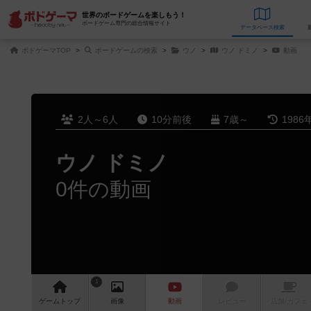
世界のボードゲームを楽しもう！
ボードゲーム専門の総合情報サイト
データベース
検
ボドゲーマTOP
ボードゲームの検索
ウノ
ウノ ドミノ
動画
2人～6人
10分前後
7歳～
1986
ウノ ドミノ
0件の動画
1
ゲーム
トップ
画像
動画
レビュー
店舗/
カフェ