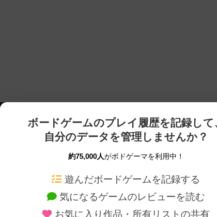
ボードゲームのプレイ履歴を記録して
自分のデータを管理しませんか？
約75,000人
がボドゲーマを利用中！
ボドゲーマTOP
ボードゲーム通販
遊んだボードゲームを記録する
気になるゲームのレビューを読む
ボードゲームを検索する
新作・再入荷情報
お気に入り作品・所有リストの共有
ボードゲームの新着レビュー
定番ボードゲームの通販