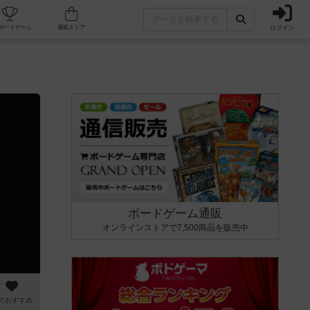
ログイン
カフェ/店舗
人気ボードゲーム
通販ストア
ボードゲーム通販
オンラインストアで7,500商品を販売中
のおすすめ