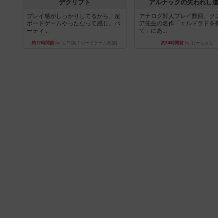
デクリプト
アルナックの失われし
プレイ感がしっかりしてるから、超
アナログ対人プレイ数回。ク
ボードゲームやったなって感じ。パ
ア先生の名作「エルドラドを
ーティ...
て」にあ...
約12時間前
by ヒロ(新！ボードゲーム家族)
約14時間前
by おーちゃん