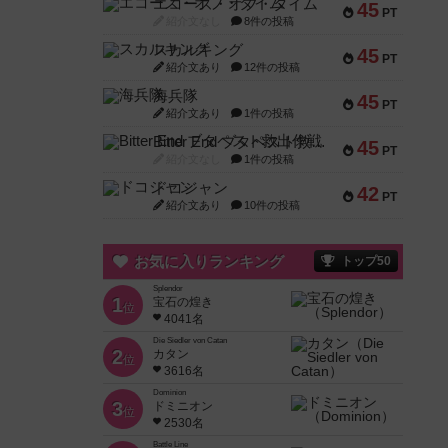
エコーズ・オブ・タイム
45
PT
紹介文なし
8件の投稿
スカルキング
45
PT
紹介文あり
12件の投稿
海兵隊
45
PT
紹介文あり
1件の投稿
Bitter End ブタペスト救出作戦
45
PT
紹介文なし
1件の投稿
ドコジャン
42
PT
紹介文あり
10件の投稿
お気に入りランキング
トップ50
Splendor
1
宝石の煌き
位
4041名
Die Siedler von Catan
2
カタン
位
3616名
Dominion
3
ドミニオン
位
2530名
Battle Line