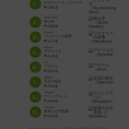
2
テラフォーミングマーズ
位
2395名
Stone Garden
3
枯山水
位
2280名
Viticulture
4
ワイナリーの四季
位
2272名
Agricola
5
アグリコラ
位
2120名
Azul
6
アズール
位
2034名
Splendor
7
宝石の煌き
位
2030名
Wingspan
8
ウイングスパン
位
2006名
7 Wonders
9
世界の七不思議
位
1920名
※Apple、Apple のロゴ は、米国および他の国々で登録された