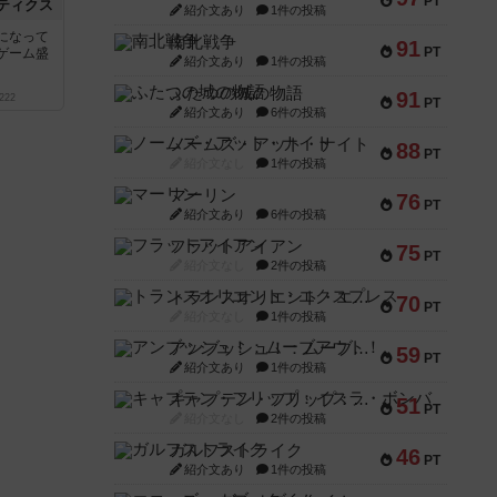
PT
ティクス
紹介文あり
1件の投稿
になって
南北戦争
91
PT
ゲーム盛
紹介文あり
1件の投稿
ふたつの城の物語
91
222
PT
紹介文あり
6件の投稿
ノームズ・アット・ナイト
88
PT
紹介文なし
1件の投稿
マーリン
76
PT
紹介文あり
6件の投稿
フラットアイアン
75
PT
紹介文なし
2件の投稿
トランスオリエント・エクスプレス
70
PT
紹介文なし
1件の投稿
アンブッシュ！：ムーブアウト！
59
PT
紹介文あり
1件の投稿
キャプテン・フリップ：イスラ・ボンバ
51
PT
紹介文なし
2件の投稿
ガルフストライク
46
PT
紹介文あり
1件の投稿