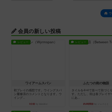
ウ
会員の新しい投稿
レビュー
レビュー
ワイアームスパン
ふたつの街の物語
初プレイの感想です。ウイングスパ
タイルを4×4で並べて街づく
ン履修済のコメントとなります。ウ
す。ただし、街は各プレイヤ
イング...
にあ...
8分前
by daisdice
約4時間前
by ジェイとと