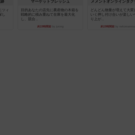
遺跡
マーケットフレッシュ
メメントオンラインタク
ニツィ
目的あなたの店先に農産物の木箱を
どんどん物量が増えて大変
探し
戦略的に積み重ねて在庫を最大化
いく押し付け合いが楽しい
し、競合...
り上が...
約19時間前
by jurong
約19時間前
by nekomanma