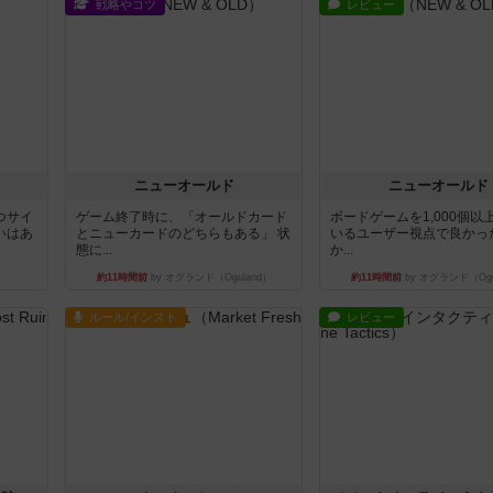
戦略やコツ
レビュー
ニューオールド
ニューオールド
つサイ
ゲーム終了時に、「オールドカード
ボードゲームを1,000個以
いはあ
とニューカードのどちらもある」 状
いるユーザー視点で良かっ
態に...
か...
約11時間前
by オグランド（Oguland）
約11時間前
by オグランド（Ogu
ルール/インスト
レビュー