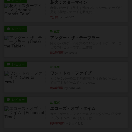
レビュー
花火：スターマイン
自分のカードは見えず他のプレイヤーのカードが
見える状態でカードを教えた...
7分前
by mob567
レビュー
充実
アンダー・ザ・テーブラー
笑えるバカゲームを集めているライトゲーマーと
してのレビューです。正体隠...
約2時間前
by toyota
レビュー
充実
ワン・トゥ・ファイブ
とにかくお手軽にすき間時間をうめるゲームとし
て重宝するゲームです。いわ...
約4時間前
by nabekoh
レビュー
充実
エコーズ・オブ・タイム
カードゲームにファイナルファンタジーのアクテ
ィブタイムバトル（もしくは...
約8時間前
by ジェイとと