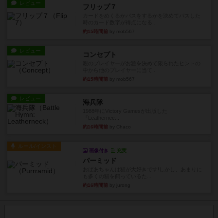
レビュー
フリップ７
カードをめくるかパスをするかを決めてパスした
時のカード数字が得点になる...
約15時間前
by mob567
レビュー
コンセプト
親のプレイヤーがお題を決めて限られたヒントの
中から他のプレイヤーに当て...
約15時間前
by mob567
レビュー
海兵隊
1988年にVictory Gamesが出版した
『Leathernec...
約16時間前
by Chaco
ルール/インスト
画像付き
充実
パーミッド
おばあちゃんは猫が大好きです!しかし、あまりに
も多くの猫を飼っているた...
約16時間前
by jurong