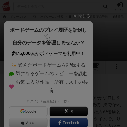
ログイン
閉じる
ボドゲーマTOP
ボードゲームの検索
王への請願の通販/商品詳細
作品デ
ボードゲームのプレイ履歴を記録し
て、
王への請願
自分のデータを管理しませんか？
4件の戦略やコツ
約75,000人
がボドゲーマを利用中！
遊んだボードゲームを記録する
12
1
27
160
トップ
画像
動画
レビュー
カフェ
気になるゲームのレビューを読む
お気に入り作品・所有リストの共
大賢者
172名
1名
0
充実
有
概要王への請願の勝利条件は、誰かがゾロ目を
ログイン / 会員登録（10秒）
としゃん
7個揃えて国王を獲得した後、最後の1周でそれ
Google
X
より上回る数字または個数を出した方が優勝と
なります。そのため、最後の請願タイムでより
Apple
Facebook
多くのゾロ目をより高い数字で出せるようなカ