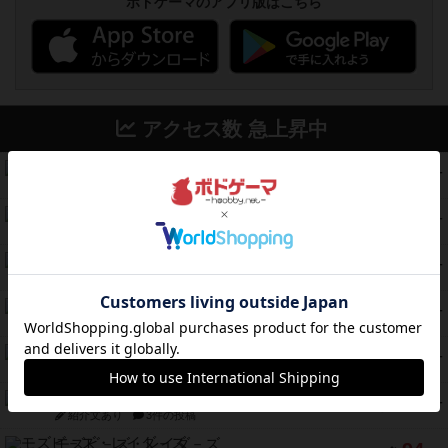
ボドゲーマのアプリ版はこちら
アクセス数 急上昇中
コレクト！
340
PT
紹介文なし
1件の投稿
無限まちがいさがし
322
PT
紹介文あり
2件の投稿
ガルフストライク
217
PT
紹介文あり
1件の投稿
クルティボ
203
PT
紹介文なし
1件の投稿
1809
112
PT
紹介文あり
1件の投稿
ファースト・イン・フライト
108
PT
紹介文あり
3件の投稿
モズビ－ズ・レイダ－ズ