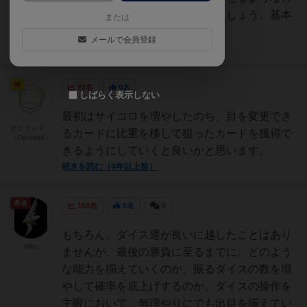
ードの取得を目標に進めていきましょう。基本
または
的に、ダイス追加系の...
メールで会員登録
続きを読む（6ヶ月前）
神
92名
0名
しばらく表示しない
最初はサイコロを増やしたのち、目を変更でき
オグランド
るカードに比重を移して狙ったカードを獲得で
（Oguland）
きるようにしていくと良いかと思います。
続きを読む（4年以上前）
勇者
159名
0名
0
もちろん、ダイス運が良いに越したことはあり
Milte
ませんが、最後の勝負に至るまでに、どのよう
な能力を揃えていくのか、振るダイスの数を増
やして確率を底上げするのか、ダイスの操作を
主眼において、無理やりにでも出目を揃えてい