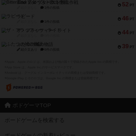
Bitter End ブタペスト救出作戦
52
PT
紹介文なし
1件の投稿
ラピード
46
PT
紹介文なし
1件の投稿
ザ・フラッフィー・ライト
44
PT
紹介文なし
0件の投稿
ふたつの城の物語
39
PT
紹介文あり
6件の投稿
※Apple、Apple のロゴ は、米国および他の国々で登録されたApple Inc.の商標です。
※App Store は、Apple Inc.のサービスマークです。
※Android は、グーグル インコーポレイテッドの商標または登録商標です。
※Google Play とそのロゴは、Google Inc.の商標または登録商標です。
ボドゲーマTOP
ボードゲームを検索する
ボードゲームの新着レビュー