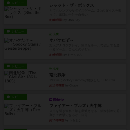
レビュー
シャット・ザ・ボックス
とてもシンプルなダイスゲーム。2つのダイスを振
って、出目の合計を自分の...
約8時間前
by OSAっち
レビュー
充実
オバケだぞ～
対人アナログプレイ。簡単なルールで誰とでも遊
べるゲーム。こんなの子ども...
約9時間前
by おーちゃん
レビュー
充実
南北戦争
1983年にVictory Gamesが出版した『The Civil ...
約13時間前
by Chaco
レビュー
画像付き
ファイアー・ブルズ / 火牛陣
火牛を引き連れて敵を殲滅させる。縦か斜めで前2
列まで攻撃できるが、自分...
約15時間前
by うらまこ