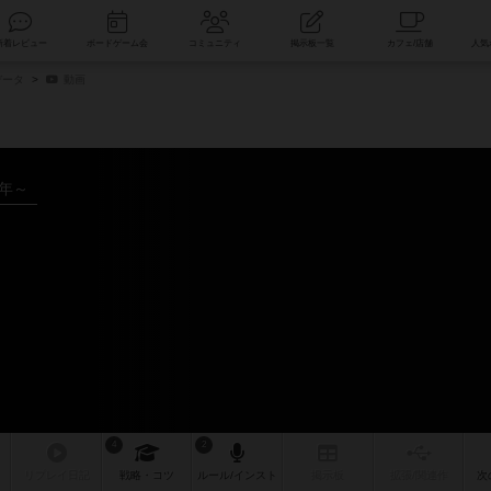
索
新着レビュー
ボードゲーム会
コミュニティ
掲示板一覧
データ
動画
6年～
4
2
リプレイ
日記
戦略
・コツ
ルール
/インスト
掲示板
拡張/関連
作
次