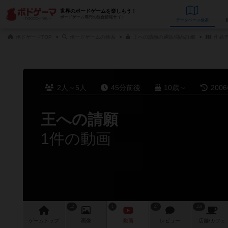
世界のボードゲームを楽しもう！
ボードゲーム専門の総合情報サイト
データベース
検
ボドゲーマTOP
ボードゲームの検索
王への請願の通販/商品詳細
作品
2人～5人
45分前後
10歳～
200
王への請願
1件の動画
12
1
27
159
ゲーム
トップ
画像
動画
レビュー
店舗/
カフェ