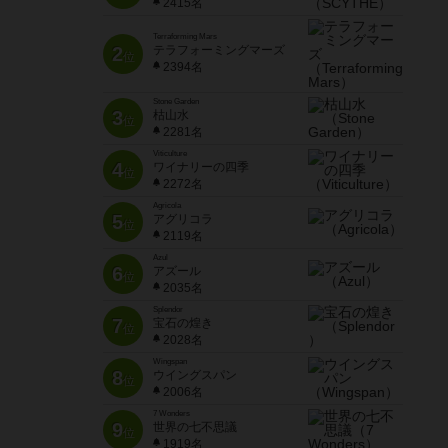
2415名
Terraforming Mars
2
テラフォーミングマーズ
位
2394名
Stone Garden
3
枯山水
位
2281名
Viticulture
4
ワイナリーの四季
位
2272名
Agricola
5
アグリコラ
位
2119名
Azul
6
アズール
位
2035名
Splendor
7
宝石の煌き
位
2028名
Wingspan
8
ウイングスパン
位
2006名
7 Wonders
9
世界の七不思議
位
1919名