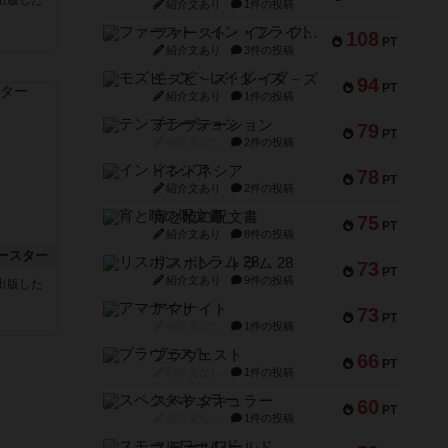
紹介文あり
1件の投稿
ファースト・イン・フライト
108
PT
紹介文あり
3件の投稿
モズビ－ズ・レイダ－ズ
94
PT
紹介文あり
1件の投稿
テンプテーション
79
PT
紹介文なし
2件の投稿
インドネシア
78
PT
紹介文あり
2件の投稿
宵と暁の呪文書
75
PT
紹介文あり
8件の投稿
ースター
リスボン・トラム 28
73
PT
紹介文あり
9件の投稿
sが出版した
アマナイト
73
PT
紹介文なし
1件の投稿
ブラヴェスト
66
PT
紹介文なし
1件の投稿
スペクタキュラー
60
PT
紹介文なし
1件の投稿
スモールワールド