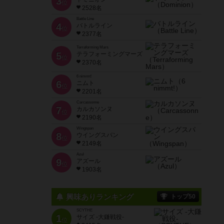
3
位
2528名
Battle Line
4
バトルライン
位
2377名
Terraforming Mars
5
テラフォーミングマーズ
位
2370名
6 nimmt!
6
ニムト
位
2201名
Carcassonne
7
カルカソンヌ
位
2190名
Wingspan
8
ウイングスパン
位
2149名
Azul
9
アズール
位
1903名
興味ありランキング
トップ50
SCYTHE
1
サイズ -大鎌戦役-
位