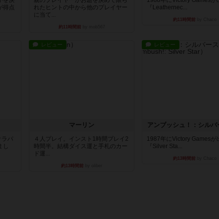
が得点
れたヒントの中から他のプレイヤー
『Leathernec...
に当て...
約11時間前
by Chaco
約11時間前
by mob567
レビュー
レビュー
マーリン
アンブッシュ！：シルバ
オラパ
４人プレイ。インスト1時間プレイ2
1987年にVictory Game
まし
時間半。結構ダイス運と手札のカー
『Silver Sta...
ド運...
約13時間前
by Chaco
約13時間前
by oliber