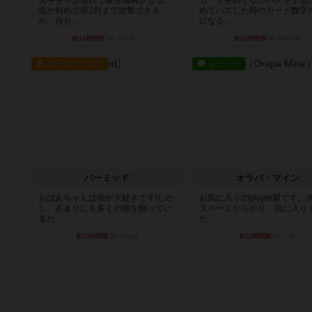
縦か斜めで前2列まで攻撃できる
めてパスした時のカード数字
が、自分...
になる...
約11時間前
by うらまこ
約11時間前
by mob567
ルール/インスト
レビュー
パーミッド
オラパ・マイン
おばあちゃんは猫が大好きです!しか
お気に入りのplayte製です。
し、あまりにも多くの猫を飼ってい
スペースからやり、気に入り
るた...
た...
約11時間前
by jurong
約12時間前
by くみ