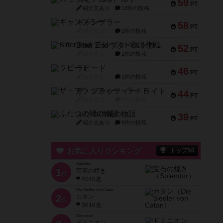
59
PT
紹介文あり
13件の投稿
ギャンブラー
58
PT
紹介文なし
2件の投稿
Bitter End ブタペスト救出作戦
52
PT
紹介文なし
1件の投稿
ラピード
46
PT
紹介文なし
1件の投稿
ザ・フラッフィー・ライト
44
PT
紹介文なし
0件の投稿
ふたつの城の物語
39
PT
紹介文あり
6件の投稿
お気に入りランキング
トップ50
Splendor
1
宝石の煌き
位
4040名
Die Siedler von Catan
2
カタン
位
3616名
Dominion
ドミニオン