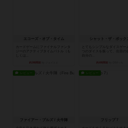
エコーズ・オブ・タイム
シャット・ザ・ボック
カードゲームにファイナルファンタ
とてもシンプルなダイスゲー
ジーのアクティブタイムバトル（も
つのダイスを振って、出目の
しくは...
自分の...
約3時間前
by ジェイとと
約4時間前
by OSAっち
レビュー
レビュー
ファイアー・ブルズ / 火牛陣
フリップ７
火牛を引き連れて敵を殲滅させる。
カードをめくるかパスをする