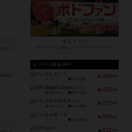
ボドファン
ボードゲームに特化したクラウドファンディング
sが出版した
アクセス数 急上昇中
コレクト！
340
PT
紹介文なし
1件の投稿
無限まちがいさがし
322
PT
紹介文あり
2件の投稿
ガルフストライク
217
PT
紹介文あり
1件の投稿
クルティボ
203
PT
紹介文なし
1件の投稿
1809
112
PT
sが出版した