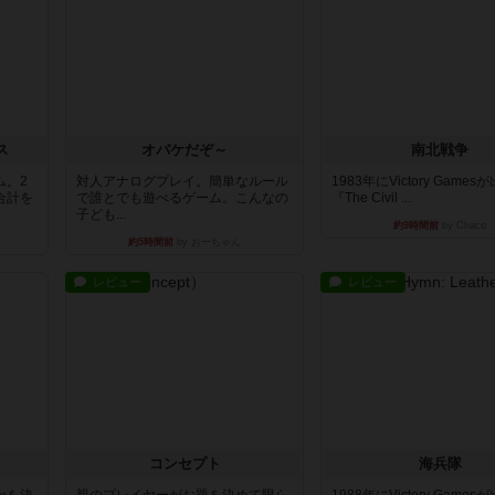
ス
オバケだぞ～
南北戦争
ム。2
対人アナログプレイ。簡単なルール
1983年にVictory Game
合計を
で誰とでも遊べるゲーム。こんなの
『The Civil ...
子ども...
約9時間前
by Chaco
約5時間前
by おーちゃん
レビュー
レビュー
コンセプト
海兵隊
かを決
親のプレイヤーがお題を決めて限ら
1988年にVictory Game