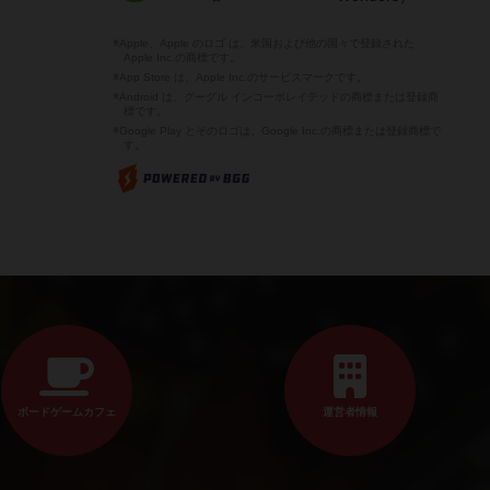
※Apple、Apple のロゴ は、米国および他の国々で登録された
Apple Inc.の商標です。
※App Store は、Apple Inc.のサービスマークです。
※Android は、グーグル インコーポレイテッドの商標または登録商
標です。
※Google Play とそのロゴは、Google Inc.の商標または登録商標で
す。
ボードゲームカフェ
運営者情報