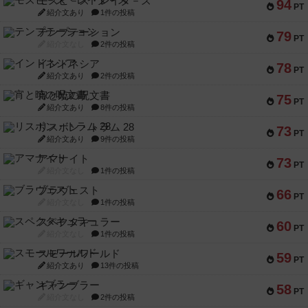
モズビ－ズ・レイダ－ズ
94
PT
紹介文あり
1件の投稿
テンプテーション
79
PT
紹介文なし
2件の投稿
インドネシア
78
PT
紹介文あり
2件の投稿
宵と暁の呪文書
75
PT
紹介文あり
8件の投稿
リスボン・トラム 28
73
PT
紹介文あり
9件の投稿
アマナイト
73
PT
紹介文なし
1件の投稿
ブラヴェスト
66
PT
紹介文なし
1件の投稿
スペクタキュラー
60
PT
紹介文なし
1件の投稿
スモールワールド
59
PT
紹介文あり
13件の投稿
ギャンブラー
58
PT
紹介文なし
2件の投稿