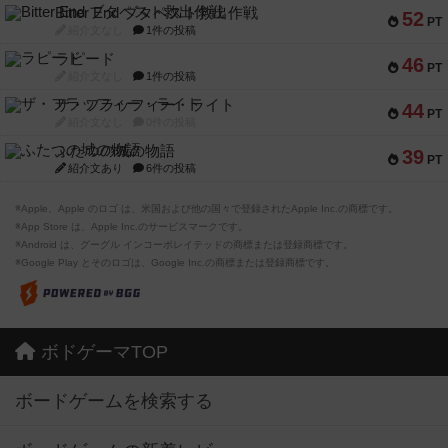
Bitter End ブタペスト救出作戦
52
PT
紹介文なし
1件の投稿
ラピード
46
PT
紹介文なし
1件の投稿
ザ・フラッフィー・ライト
44
PT
紹介文なし
0件の投稿
ふたつの城の物語
39
PT
紹介文あり
6件の投稿
※Apple、Apple のロゴ は、米国および他の国々で登録されたApple Inc.の商標です。
※App Store は、Apple Inc.のサービスマークです。
※Android は、グーグル インコーポレイテッドの商標または登録商標です。
※Google Play とそのロゴは、Google Inc.の商標または登録商標です。
ボドゲーマTOP
ボードゲームを検索する