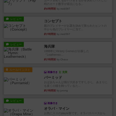
カードをめくるかパスをするかを決めてパスした
時のカード数字が得点になる...
約6時間前
by mob567
レビュー
コンセプト
親のプレイヤーがお題を決めて限られたヒントの
中から他のプレイヤーに当て...
約7時間前
by mob567
レビュー
海兵隊
1988年にVictory Gamesが出版した
『Leathernec...
約7時間前
by Chaco
ルール/インスト
画像付き
充実
パーミッド
おばあちゃんは猫が大好きです!しかし、あまりに
も多くの猫を飼っているた...
約7時間前
by jurong
レビュー
画像付き
オラパ・マイン
お気に入りのplayte製です。オラパスペースから