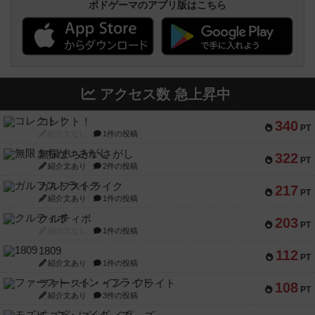
ボドゲーマのアプリ版はこちら
アクセス数 急上昇中
コレクト！
340
PT
紹介文なし
1件の投稿
無限まちがいさがし
322
PT
紹介文あり
2件の投稿
ガルフストライク
217
PT
紹介文あり
1件の投稿
クルティボ
203
PT
紹介文なし
1件の投稿
1809
112
PT
紹介文あり
1件の投稿
ファースト・イン・フライト
108
PT
紹介文あり
3件の投稿