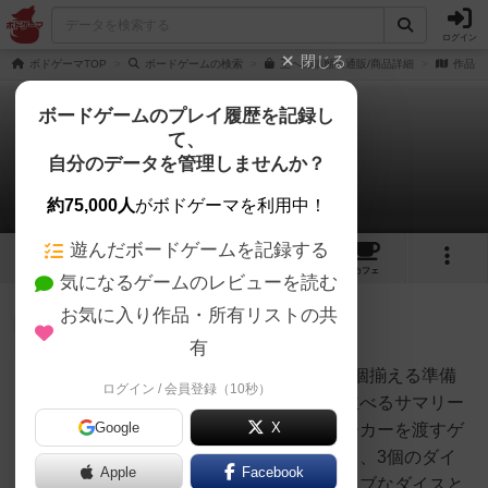
ログイン
閉じる
ボドゲーマTOP
ボードゲームの検索
王への請願の通販/商品詳細
作品デ
ボードゲームのプレイ履歴を記録し
て、
王への請願
自分のデータを管理しませんか？
2件のルール/インスト
約75,000人
がボドゲーマを利用中！
遊んだボードゲームを記録する
12
1
27
159
トップ
画像
動画
レビュー
カフェ
気になるゲームのレビューを読む
お気に入り作品・所有リストの共
たまご
470名
0名
0
充実
有
ゲームの目的ダイスの同じ目を7個揃える準備
ログイン / 会員登録（10秒）
TJ
カードをプレイ人数に合わせて並べるサマリー
Google
X
を配るスタートプレイヤーにマーカーを渡すゲ
ームの流れ自分の手番になったら、3個のダイ
Apple
Facebook
スを振る振ったダイスをアクティブなダイスと