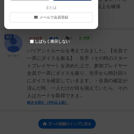
呼ぶアクティブなダイスから1個以上を確保
または
し、残りのダイスを振り直...
メールで会員登録
続きを読む（5年以上前）
国王
412名
0名
0
充実
しばらく表示しない
バリアントルールを考えてみました。【全員で
オリオリ
一斉にダイスを振る】・先手（その時のスター
トプレイヤー）を決めた上で、参加プレイヤー
全員で一斉にダイスを振り、先手から時計回り
にダイスを確定していきます。・全員の確定が
済んだ時、一人だけが目を揃えていたら、その
人はカードを取得できま...
続きを読む（9年以上前）
王への請願のトップに戻る