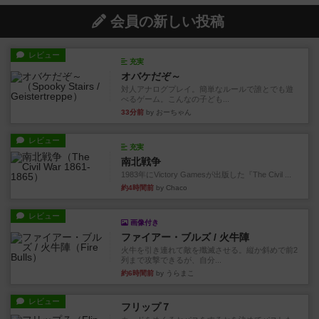
会員の新しい投稿
レビュー
充実
オバケだぞ～
対人アナログプレイ。簡単なルールで誰とでも遊
べるゲーム。こんなの子ども...
33分前
by おーちゃん
レビュー
充実
南北戦争
1983年にVictory Gamesが出版した『The Civil ...
約4時間前
by Chaco
レビュー
画像付き
ファイアー・ブルズ / 火牛陣
火牛を引き連れて敵を殲滅させる。縦か斜めで前2
列まで攻撃できるが、自分...
約6時間前
by うらまこ
レビュー
フリップ７