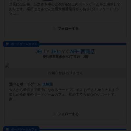
当店には定番、話題作を中心に400種類上のボードゲームをご用意して
おります。場所はとさでん交通大橋通電停から徒歩1分！フリードリン
クコ...
フォローする
ボードゲームカフェ
JELLY JELLY CAFE 西尾店
愛知県西尾市永吉2丁目79 2階
お知らせはありません
遊べるボードゲーム
330個
大人から子供まで夢中になれるサードプレイス お子さんから大人まで
楽しめる西尾のボードゲームカフェ。初めてでも安心のサポートで、
家...
フォローする
ボードゲームカフェ