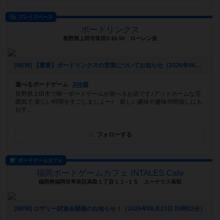
プレイスペース
ボードリンクス
長野県上田市常田3-15-50 ローレン栄
[NEW] 【重要】ボードリンクスの営業についてお知らせ（2026年06月23日 13時10分）
遊べるボードゲーム
308個
長野県上田市で唯一ボードゲームが遊べるお店です♪アットホームな雰
囲気で 楽しい時間をすごしましょー♪ 新しい趣味や趣味仲間探しにも
おす...
フォローする
ボードゲームカフェ
福岡ボードゲームカフェ INTALES Cafe
福岡県福岡市早良区高取１丁目１１−１５ ユーテラス高取
[NEW] ロザリー試遊会開催のお知らせ！（2026年06月23日 05時02分）