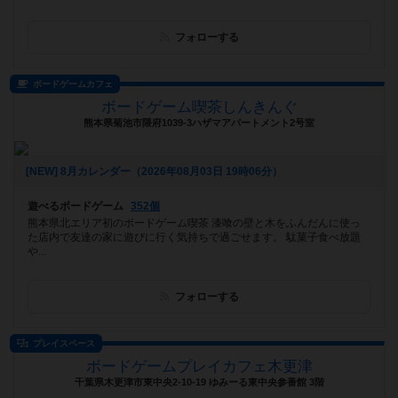
フォローする
ボードゲームカフェ
ボードゲーム喫茶しんきんぐ
熊本県菊池市隈府1039-3ハザマアパートメント2号室
[NEW] 8月カレンダー（2026年08月03日 19時06分）
遊べるボードゲーム
352個
熊本県北エリア初のボードゲーム喫茶 漆喰の壁と木をふんだんに使っ
た店内で友達の家に遊びに行く気持ちで過ごせます。 駄菓子食べ放題
や...
フォローする
プレイスペース
ボードゲームプレイカフェ木更津
千葉県木更津市東中央2-10-19 ゆみーる東中央参番館 3階