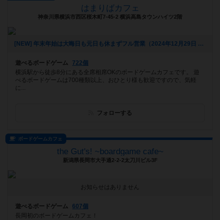
はまりばカフェ
神奈川県横浜市西区桜木町7-45-2 横浜高島タウンハイツ2階
[NEW] 年末年始は大晦日も元日も休まずフル営業（2024年12月29日 20時19分）
遊べるボードゲーム
722個
横浜駅から徒歩8分にある全席相席OKのボードゲームカフェです。 遊
べるボードゲームは700種類以上、おひとり様も歓迎ですので、気軽
に...
フォローする
ボードゲームカフェ
the Gut's! ~boardgame cafe~
新潟県長岡市大手通2-2-2太刀川ビル3F
お知らせはありません
遊べるボードゲーム
607個
長岡初のボードゲームカフェ！