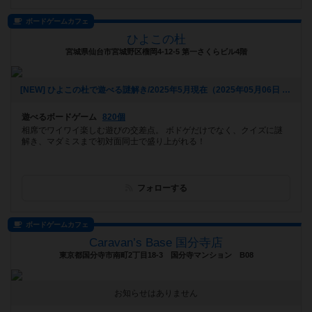
ボードゲームカフェ
ひよこの杜
宮城県仙台市宮城野区榴岡4-12-5 第一さくらビル4階
[NEW] ひよこの杜で遊べる謎解き/2025年5月現在（2025年05月06日 14時03分）
遊べるボードゲーム
820個
相席でワイワイ楽しむ遊びの交差点。 ボドゲだけでなく、クイズに謎
解き、マダミスまで初対面同士で盛り上がれる！
フォローする
ボードゲームカフェ
Caravan’s Base 国分寺店
東京都国分寺市南町2丁目18-3 国分寺マンション B08
お知らせはありません