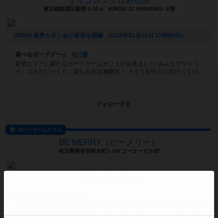
サイコロブクロ新宿店
東京都新宿区新宿 5-10-6 KINDAI 22 SHINJUKU ４階
[NEW] 相席カタン会@新宿を開催（2026年01月18日 17時08分）
遊べるボードゲーム
427個
新宿エリアに新たなボードゲームカフェが出来ました! みんなでワイワ
イ、２人でじっくり、楽しみ方は無限大！ ドイツを中心に流行ってい...
フォローする
ボードゲームカフェ
BE MERRY（ビーメリー）
埼玉県熊谷市桜木町1-148 コーエービル2F
お知らせはありません
遊べるボードゲーム
543個
自家焙煎のコーヒーと丁寧な接客でお子様や初心者の方でも楽しめる空
間を提供します！