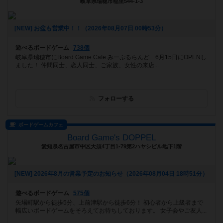
岐阜県瑞穂市稲里544-1-3
[NEW] お盆も営業中！！（2026年08月07日 00時53分）
遊べるボードゲーム
738個
岐阜県瑞穂市にBoard Game Cafe みーぷるらんど 6月15日にOPENし
ました！ 仲間同士、恋人同士、ご家族、女性の来店...
フォローする
ボードゲームカフェ
Board Game's DOPPEL
愛知県名古屋市中区大須4丁目1-79第2ハヤシビル地下1階
[NEW] 2026年8月の営業予定のお知らせ（2026年08月04日 18時51分）
遊べるボードゲーム
575個
矢場町駅から徒歩5分、上前津駅から徒歩6分！ 初心者から上級者まで
幅広いボードゲームをそろえてお待ちしております。 女子会やご友人...