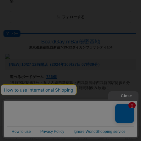
部...
フォローする
バー
BoardGay.mBar秘密基地
東京都新宿区西新宿7-19-22ダイカンプラザシティ104
[NEW] 10/27 12時開店（2024年10月27日 07時39分）
遊べるボードゲーム
736個
JR新宿駅徒歩7分・丸ノ内線西新宿駅・西武新宿線西武新宿駅徒歩５分
ボードゲーム:ジャンル別配置・650種類 時間制飲み放題に...
フォローする
プレイスペース
ボードゲームショップ＆カフェ クエスチョン
埼玉県さいたま市中央区上落合2-3-5 アルーサB館