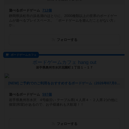
遊べるボードゲーム
712個
静岡県浜松市の浜名湖のほとりに、2000種類以上の世界のボードゲー
ムが遊べるプレイスペース。 「ボードゲームを遊んだことがない方」
か...
フォローする
ボードゲームカフェ
ボードゲームカフェ hang out
岩手県奥州市水沢花園町１丁目１－１７
[NEW] ご予約でのご利用をおすすめするボードゲーム（2026年07月04日 11時59分）
遊べるボードゲーム
597個
岩手県奥州市水沢 4号線沿い テーブル席(４人席４・２人席２)の他に
個室(和室)があるので、お子様連れも大歓迎！！
フォローする