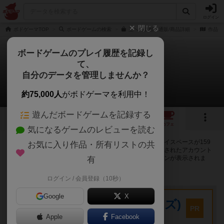
ログイン
閉じる
ボドゲーマTOP
ボードゲームの検索
王への請願の通販/商品詳細
作品デ
ボードゲームのプレイ履歴を記録し
て、
王への請願
自分のデータを管理しませんか？
159店のカフェ/スペースが提供中
約75,000人
がボドゲーマを利用中！
遊んだボードゲームを記録する
12
1
27
160
トップ
画像
動画
レビュー
カフェ
気になるゲームのレビューを読む
王への請願で遊ぶことができるボードゲームカフェ・プレイスペースが159
お気に入り作品・所有リストの共
店登録されています。公開プロフィールの都道府県が設定されたアカウント
でログインすると、同じ都道府県内の店舗に絞り込むボタンが表示されま
有
す。
ログイン / 会員登録（10秒）
プレイスペース
Google
X
キウイ！(旧:キウイゲームズ)
PR
大阪府大阪市中央区森ノ宮中央2-8-2 永田中央ビル2階
Apple
Facebook