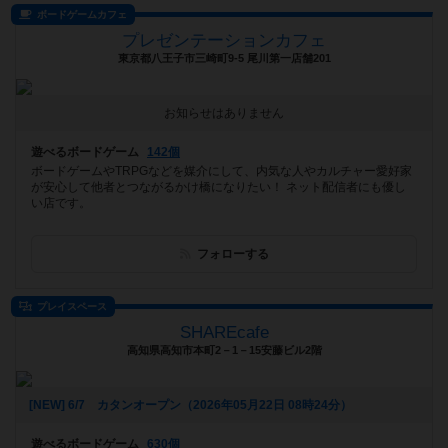
ボードゲームカフェ
プレゼンテーションカフェ
東京都八王子市三崎町9-5 尾川第一店舗201
お知らせはありません
遊べるボードゲーム
142個
ボードゲームやTRPGなどを媒介にして、内気な人やカルチャー愛好家
が安心して他者とつながるかけ橋になりたい！ ネット配信者にも優し
い店です。
フォローする
プレイスペース
SHAREcafe
高知県高知市本町2－1－15安藤ビル2階
[NEW] 6/7 カタンオープン（2026年05月22日 08時24分）
遊べるボードゲーム
630個