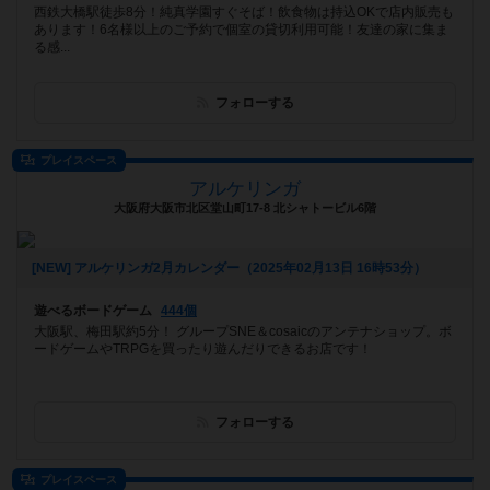
西鉄大橋駅徒歩8分！純真学園すぐそば！飲食物は持込OKで店内販売も
あります！6名様以上のご予約で個室の貸切利用可能！友達の家に集ま
る感...
フォローする
プレイスペース
アルケリンガ
大阪府大阪市北区堂山町17-8 北シャトービル6階
[NEW] アルケリンガ2月カレンダー（2025年02月13日 16時53分）
遊べるボードゲーム
444個
大阪駅、梅田駅約5分！ グループSNE＆cosaicのアンテナショップ。ボ
ードゲームやTRPGを買ったり遊んだりできるお店です！
フォローする
プレイスペース