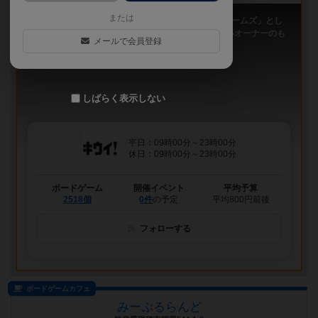
または
「キウイ！」は、2011年9月大阪日本橋で「キウイゲームズ」とし
てスタートしたボードゲームカフェです。 今は新しいオーナーのも
メールで会員登録
と、無...
しばらく表示しない
平日：09時00分～23時00分
休日：09時00分～23時00分
ボードゲーム
開催イベント
平均予算
2518個
0件
の予定
平均800円前後
フォローする
ボードゲームカフェ
みーぷるらんど