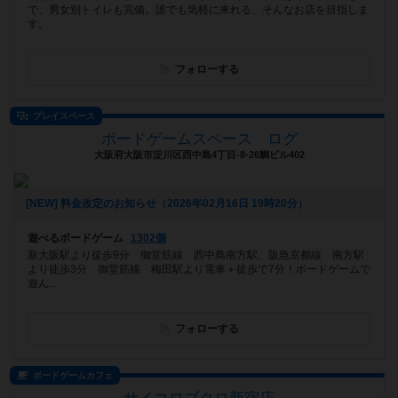
で、男女別トイレも完備。誰でも気軽に来れる、そんなお店を目指しま
す。
フォローする
プレイスペース
ボードゲームスペース ログ
大阪府大阪市淀川区西中島4丁目-8-26鯛ビル402
[NEW] 料金改定のお知らせ（2026年02月16日 19時20分）
遊べるボードゲーム
1302個
新大阪駅より徒歩9分 御堂筋線 西中島南方駅、阪急京都線 南方駅
より徒歩3分 御堂筋線 梅田駅より電車＋徒歩で7分！ボードゲームで
遊ん...
フォローする
ボードゲームカフェ