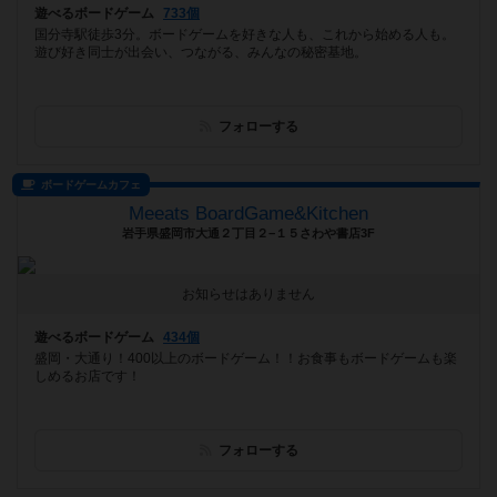
遊べるボードゲーム
733個
国分寺駅徒歩3分。ボードゲームを好きな人も、これから始める人も。
遊び好き同士が出会い、つながる、みんなの秘密基地。
フォローする
ボードゲームカフェ
Meeats BoardGame&Kitchen
岩手県盛岡市大通２丁目２−１５さわや書店3F
お知らせはありません
遊べるボードゲーム
434個
盛岡・大通り！400以上のボードゲーム！！お食事もボードゲームも楽
しめるお店です！
フォローする