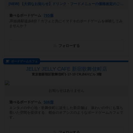
[NEW] 【大切なお知らせ】ドリンク・フードメニューの価格改定のご案内（2025年08月05日 16時49分）
遊べるボードゲーム
765個
JR姫路駅徒歩8分！カフェと共にイマドキのボードゲームを体験してみ
ませんか？
フォローする
ボードゲームカフェ
JELLY JELLY CAFE 新宿歌舞伎町店
東京都新宿区歌舞伎町1-17-10 CR,B&Vビル 3階
お知らせはありません
遊べるボードゲーム
506個
エンタメの中心地・歌舞伎町に誕生した新店舗は、賑わいの中にも落ち
着いた空間を提供する、都会のオアシスのようなボードゲームカフェで
す。
フォローする