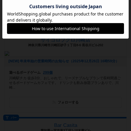
フォローする
ボードゲームカフェ
サイコロブクロ川崎店
神奈川県川崎市川崎区砂子１丁目8-6 長谷川ビル202
[NEW] 年末年始の営業時間のお知らせ（2025年12月26日 16時59分）
遊べるボードゲーム
299個
川崎駅チカ 徒歩3分、おしゃれで、リーズナブルなプランで長時間過ご
せるボードゲームカフェです。 ドリンクも飲み放題プランありで、川
崎...
フォローする
バー
Bar Casita
愛知県一宮市泉3丁目1-18末廣ビル