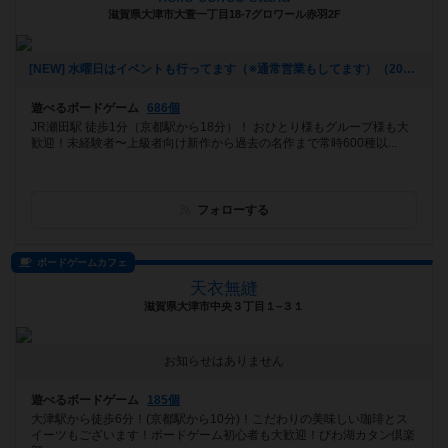
滋賀県大津市大萱一丁目18-7グロワール赤羽2F
[NEW] 水曜日はイベントも行ってます（※通常営業もしてます）（2024年11月22日 16時51分）
遊べるボードゲーム
686個
JR瀬田駅 徒歩1分（京都駅から18分）！ おひとり様もグループ様も大
歓迎！未経験者〜上級者向け新作から過去の名作まで常時600種以...
フォローする
ボードゲームカフェ
天衣無縫
滋賀県大津市中央３丁目１−３１
お知らせはありません
遊べるボードゲーム
185個
大津駅から徒歩6分！(京都駅から10分)！こだわりの美味しい珈琲とス
イーツもございます！ボードゲーム初心者も大歓迎！びわ湖カタン倶楽