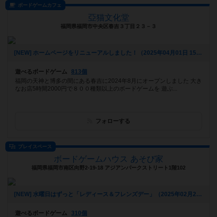
ボードゲームカフェ
亞猫文化堂
福岡県福岡市中央区春吉３丁目２３－３
[NEW] ホームページをリニューアルしました！（2025年04月01日 15時56分）
遊べるボードゲーム
813個
福岡の天神と博多の間にある春吉に2024年8月にオープンしました 大き
なお店5時間2000円で８００種類以上のボードゲームを 遊ぶ...
フォローする
プレイスペース
ボードゲームハウス あそび家
福岡県福岡市南区向野2-19-18 アジアンパークストリート1階102
[NEW] 水曜日はずっと「レディース＆フレンズデー」（2025年02月28日 17時19分）
遊べるボードゲーム
310個