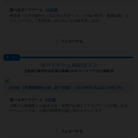
遊べるボードゲーム
1040個
神楽坂・江戸川橋5分｜2021年2月オープン｜Free Wi-Fi、電源完備｜カ
フェ / バーとして利用OK｜街のみんなの給水所｜また...
フォローする
バー
ボードゲームBARダイス
大阪府大阪市中央区東心斎橋1-6-31 リードプラザ心斎橋 8F
[NEW] 【営業時間外の貸し切り営業】（2025年05月21日 21時17分）
遊べるボードゲーム
610個
大阪の心斎橋駅から徒歩５分！世界のお酒とアナログゲームが愉しめる
ゲームバーです。お昼の時間帯は貸し切りもやってます
フォローする