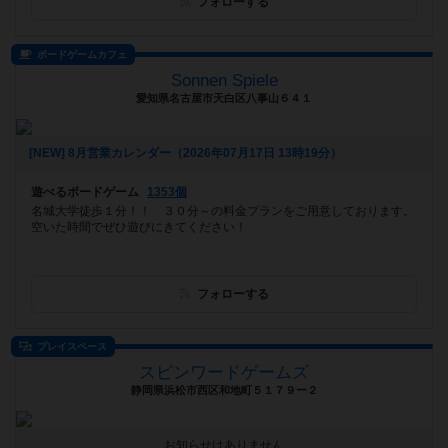
フォローする
ボードゲームカフェ
Sonnen Spiele
愛知県名古屋市天白区八事山６４１
[NEW] 8月営業カレンダー（2026年07月17日 13時19分）
遊べるボードゲーム
1353個
名城大学徒歩１分！！ ３０分～の料金プランをご用意しております。
空いた時間でぜひ遊びにきてください！
フォローする
プレイスペース
スピンワードゲームズ
静岡県浜松市西区和地町５１７９ー２
お知らせはありません