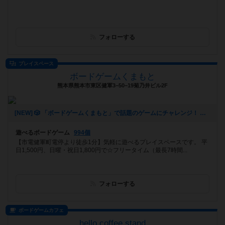
フォローする
プレイスペース
ボードゲームくまもと
熊本県熊本市東区健軍3−50−19菊乃井ビル2F
[NEW] 🎲 「ボードゲームくまもと」で話題のゲームにチャレンジ！ 🚀✨（2024年12月16日 12時53分）
遊べるボードゲーム
994個
【市電健軍町電停より徒歩1分】気軽に遊べるプレイスペースです。 平
日1,500円、日曜・祝日1,800円で☆フリータイム（最長7時間...
フォローする
ボードゲームカフェ
hello coffee stand