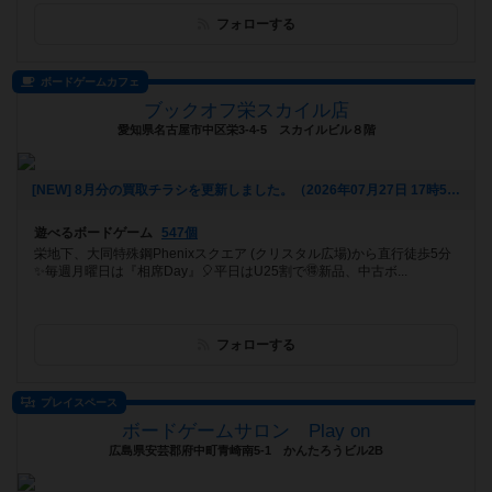
フォローする
ボードゲームカフェ
ブックオフ栄スカイル店
愛知県名古屋市中区栄3-4-5 スカイルビル８階
[NEW] 8月分の買取チラシを更新しました。（2026年07月27日 17時53分）
遊べるボードゲーム
547個
栄地下、大同特殊鋼Phenixスクエア (クリスタル広場)から直行徒歩5分
✨毎週月曜日は『相席Day』🎈平日はU25割で🉐新品、中古ボ...
フォローする
プレイスペース
ボードゲームサロン Play on
広島県安芸郡府中町青崎南5-1 かんたろうビル2B