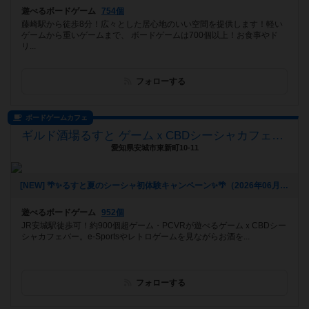
遊べるボードゲーム
754個
藤崎駅から徒歩8分！広々とした居心地のいい空間を提供します！軽い
ゲームから重いゲームまで、 ボードゲームは700個以上！お食事やド
リ...
フォローする
ボードゲームカフェ
ギルド酒場るすと ゲームｘCBDシーシャカフェバー
愛知県安城市東新町10-11
[NEW] 🌴✨るすと夏のシーシャ初体験キャンペーン✨🌴（2026年06月03日 02時03分）
遊べるボードゲーム
952個
JR安城駅徒歩可！約900個超ゲーム・PCVRが遊べるゲームｘCBDシー
シャカフェバー。e-Sportsやレトロゲームを見ながらお酒を...
フォローする