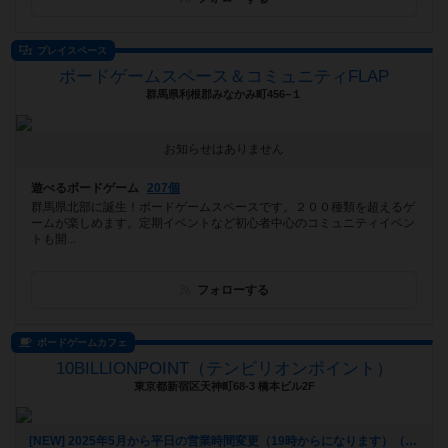
プレイスペース
ボードゲームスペース＆コミュニティFLAP
群馬県利根郡みなかみ町456−１
お知らせはありません
遊べるボードゲーム
207個
群馬県北部に誕生！ボードゲームスペースです。２００種類を超えるゲ
ームが楽しめます。定期イベントなど初心者中心のコミュニティイベン
トも開...
フォローする
ボードゲームカフェ
10BILLIONPOINT（テンビリオンポイント）
東京都新宿区天神町68-3 橋本ビル2F
[NEW] 2025年5月から平日の営業時間変更（19時からになります）（2025年06月20日 16時25分）