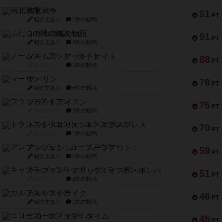
南北戦争
91
PT
紹介文あり
1件の投稿
ふたつの城の物語
91
PT
紹介文あり
6件の投稿
ノームズ・アット・ナイト
88
PT
紹介文なし
1件の投稿
マーリン
76
PT
紹介文あり
6件の投稿
フラットアイアン
75
PT
紹介文なし
2件の投稿
トランスオリエント・エクスプレス
70
PT
紹介文なし
1件の投稿
アンブッシュ！：ムーブアウト！
59
PT
紹介文あり
1件の投稿
キャプテン・フリップ：イスラ・ボンバ
51
PT
紹介文なし
2件の投稿
ガルフストライク
46
PT
紹介文あり
1件の投稿
エコーズ・オブ・タイム
45
PT