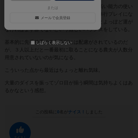
また、狙うべきカードの最適解や期待値の高い能力の使い
または
方があるのだが、初心者に教えてしまうと奉行プレイにな
メールで会員登録
りかねず判断が難しい。とはいえ知らないとよっぽど運が
なければまず勝てないという難しいバランスをしている。
基本的に先手後手の有利不利には配慮がされているのだ
しばらく表示しない
が、３人以上だと一番最初に取ることになる農夫が人数分
用意されていないのが気になる。
こういった点から最近はちょっと離れ気味。
大量のダイスを振ってゾロ目が揃う瞬間は気持ちよくはあ
るかなという感想。
この投稿に
0
名が
ナイス！
しました
ナイス！