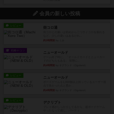
会員の新しい投稿
レビュー
街コロ通
街コロとの違いは初めから二つサイコロを振れる
など、少しの違いはあるけれ...
約3時間前
by くみ
戦略やコツ
ニューオールド
ゲーム終了時に、「オールドカードとニューカー
ドのどちらもある」 状態に...
約4時間前
by オグランド（Oguland）
レビュー
ニューオールド
ボードゲームを1,000個以上持っているユーザー視
点で良かった点と悪か...
約4時間前
by オグランド（Oguland）
レビュー
デクリプト
プレイ感がしっかりしてるから、超ボードゲーム
やったなって感じ。パーティ...