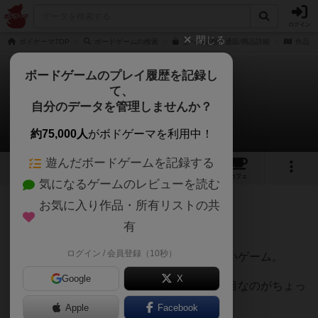
ログイン
閉じる
ボドゲーマTOP
ボードゲームの検索
王への請願の通販/商品詳細
作品デ
ボードゲームのプレイ履歴を記録し
て、
王への請願
自分のデータを管理しませんか？
ラティさんのレビュー
約75,000人
がボドゲーマを利用中！
遊んだボードゲームを記録する
12
1
27
160
トップ
画像
動画
レビュー
カフェ
気になるゲームのレビューを読む
お気に入り作品・所有リストの共
267名
0名
0
3ヶ月前
有
ログイン / 会員登録（10秒）
ダイスの出目を操作できる拡大再生産っぽいゲーム。
Google
X
個人的には好みだがインタラクション少な目なのがちょっ
と傷。
Apple
Facebook