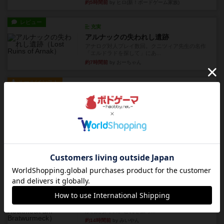
約5時間前
by ヒロ(新！ボードゲーム家族)
レビュー
充実
アルナックの失われし遺跡
アナログ対人プレイ数回。クニツィア先生の名作
「エルドラドを探して」にあ...
約7時間前
by おーちゃん
ルール/インスト
画像付き
充実
マーケットフレッシュ
目的あなたの店先に農産物の木箱を戦略的に積み
重ねて在庫を最大化し、競合...
約12時間前
by jurong
レビュー
メメントオンラインタクティクス
どんどん物量が増えて大変になっていく押し付け
合いが楽しいゲーム盛り上が...
約12時間前
by nekomanma222
レビュー
ヘックメック
サイコロゲームです1から5までの数字と芋虫がか
かれたダイス。これを振っ...
約14時間前
by みいやん