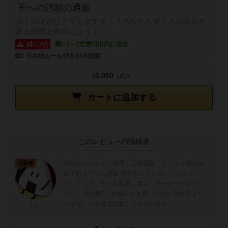
王への請願の通販
ダイス運がなくても大丈夫！？あなたもダイスの出目を
操る快感を体感しよう！
残り2点
1～2営業日以内に発送
日本語ルール付き/日本語版
3,080
¥
（税込）
カートに追加する
このレビューの投稿者
好みのジャンル：推理、正体隠匿、マダミス等の情
大賢者
報で戦うゲーム全般 苦手なジャンル：バッティン
グ、トリテ、タイル配置、競り、ワーカープレイス
メント 絶対NG：生成AIを使用したもの 重量級より
かは軽・中量級で回数こなすのが好み
ラティ