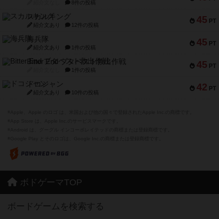
紹介文なし
8件の投稿
スカルキング
45
PT
紹介文あり
12件の投稿
海兵隊
45
PT
紹介文あり
1件の投稿
Bitter End ブタペスト救出作戦
45
PT
紹介文なし
1件の投稿
ドコジャン
42
PT
紹介文あり
10件の投稿
※Apple、Apple のロゴ は、米国および他の国々で登録されたApple Inc.の商標です。
※App Store は、Apple Inc.のサービスマークです。
※Android は、グーグル インコーポレイテッドの商標または登録商標です。
※Google Play とそのロゴは、Google Inc.の商標または登録商標です。
ボドゲーマTOP
ボードゲームを検索する