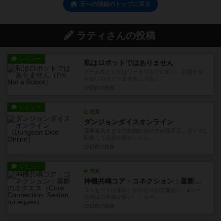
王への請願のトップに戻る
ラティさんの投稿
レビュー
私はロボットではありません
ゲーム性としてはワードウルフに近い。お題を知
らないロボット役をあぶり出...
18日前
の投稿
レビュー
充実
ダンジョンダイスオンライン
運要素高すぎ＆行動順の決め方が理不尽。ダイス1
回振って出目が悪かったら...
25日前
の投稿
レビュー
充実
神機共鳴コア・コネクション：星断のエクエス
コンセプトは面白いがかなりの欠陥あり。●ルー
ル関連の不備が多い。・ルー...
25日前
の投稿