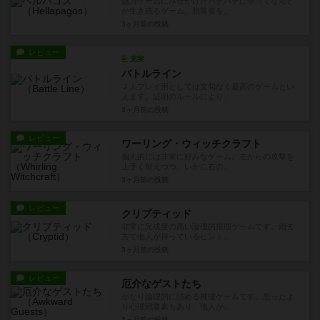
協力ゲームにみせかけたバチバチに争ってなんと
か生き残るゲーム。脱落者を...
3ヶ月前
の投稿
レビュー
充実
バトルライン
２人プレイ用としては文句なく最高のゲームとい
えます。証明のルールにより...
3ヶ月前
の投稿
レビュー
ワーリング・ウィッチクラフト
個人的には非常に好みなゲーム。左からの攻撃を
上手く耐えつつ、いかに右の...
3ヶ月前
の投稿
レビュー
クリプティッド
非常に完成度の高い論理的推理ゲームです。消去
方で他人が持っているヒント...
3ヶ月前
の投稿
レビュー
厄介なゲストたち
かなり論理的に詰める推理ゲームです。思ったよ
り心理戦要素もあり、他人が...
3ヶ月前
の投稿