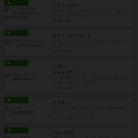
レビュー
ゾフィンズー
運９割、プレイング１割ぐらいかなという感想。
シャチとゾウが強すぎてどれ...
26日前
の投稿
レビュー
スティックスタック
文句をつける所が一切ない最高のゲームといえま
す。星１０でも足りないぐら...
2ヶ月前
の投稿
レビュー
充実
メルトダウン
ニセ協力型ゲームです。（わかりやすく言うとヘ
ルパゴスの様なゲーム性です...
3ヶ月前
の投稿
レビュー
ドメモ
１ゲームの時間が非常に短いながら論理的推理ゲ
ームとしてよくできている。...
3ヶ月前
の投稿
レビュー
ヘルパゴス