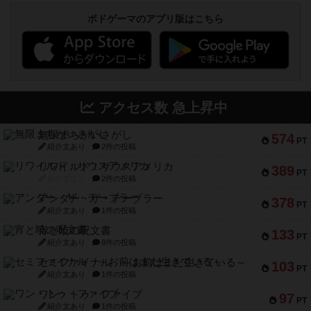
ボドゲーマのアプリ版はこちら
アクセス数 急上昇中
無限まちがいさがし
574
PT
紹介文あり
2件の投稿
リワイルド：サウスアメリカ
389
PT
紹介文なし
2件の投稿
アンダー・ザ・テーブラー
378
PT
紹介文あり
1件の投稿
宵と暁の呪文書
133
PT
紹介文あり
8件の投稿
セミファイナル ～お前はまだ生きている～
103
PT
紹介文あり
1件の投稿
ワン・トゥ・ファイブ
97
PT
紹介文あり
1件の投稿