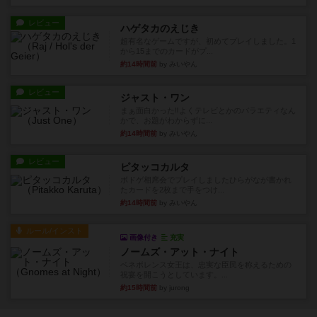
レビュー
ハゲタカのえじき
超有名なゲームですが、初めてプレイしました。1
から15までのカードがプ...
約14時間前
by みいやん
レビュー
ジャスト・ワン
まぁ面白かった‼️よくテレビとかのバラエティなん
かで、お題がわからずに...
約14時間前
by みいやん
レビュー
ピタッコカルタ
ボドゲ相席会でプレイしましたひらがなが書かれ
たカードを2枚まで手をつけ...
約14時間前
by みいやん
ルール/インスト
画像付き
充実
ノームズ・アット・ナイト
ベネボレンス女王は、忠実な臣民を称えるための
祝宴を開こうとしています。...
約15時間前
by jurong