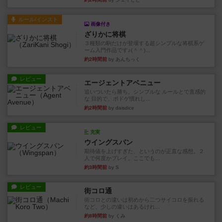
ルール/インスト
画像付き
ざりかに将棋
３種類の駒だけが登場する超シンプルな将棋系ゲ
ーム入門作品です♪(＾＾)...
約2時間前
by あんちっく
レビュー
エージェントアベニュー
追いついたら勝ち。シンプルな ルールとで直感的
な 目的で、ボドゲ慣れし...
約2時間前
by daisdice
レビュー
充実
ウイングスパン
期待値を上げすぎた、というのが正直な感想。２
人で何度かプレイ。ここでも...
約3時間前
by S
レビュー
街コロ通
街コロとの違いは初めから二つサイコロを振れる
など、少しの違いはあるけれ...
約8時間前
by くみ