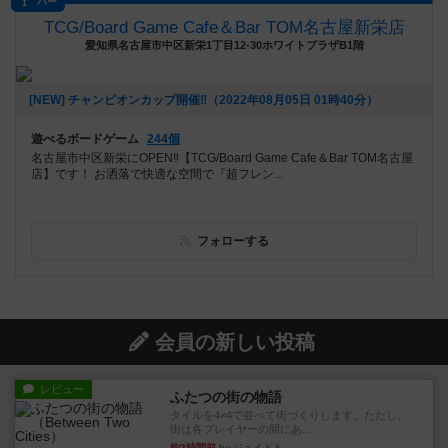
バー
TCG/Board Game Cafe＆Bar TOM名古屋新栄店
愛知県名古屋市中区新栄1丁目12-30ホワイトプラザB1階
[NEW] チャンピオンカップ開催‼️（2022年08月05日 01時40分）
遊べるボードゲーム
244個
名古屋市中区新栄にOPEN‼【TCG/Board Game Cafe＆Bar TOM名古屋
店】です！ お洒落で快適な空間で『超フレン...
フォローする
会員の新しい投稿
レビュー
ふたつの街の物語
タイルを4×4で並べて街づくりします。ただし、
街は各プレイヤーの間にあ...
約2時間前
by ジェイとと