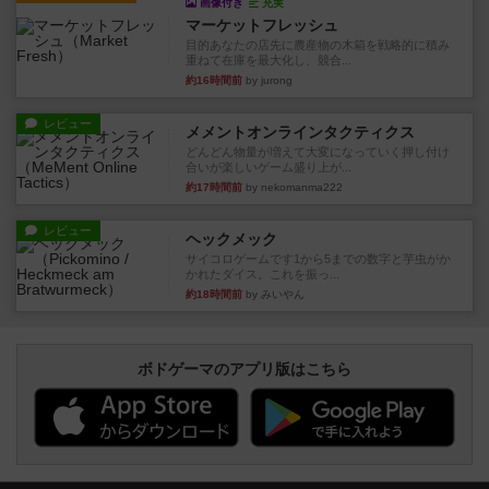
画像付き
充実
マーケットフレッシュ
目的あなたの店先に農産物の木箱を戦略的に積み
重ねて在庫を最大化し、競合...
約16時間前
by jurong
レビュー
メメントオンラインタクティクス
どんどん物量が増えて大変になっていく押し付け
合いが楽しいゲーム盛り上が...
約17時間前
by nekomanma222
レビュー
ヘックメック
サイコロゲームです1から5までの数字と芋虫がか
かれたダイス。これを振っ...
約18時間前
by みいやん
ボドゲーマのアプリ版はこちら