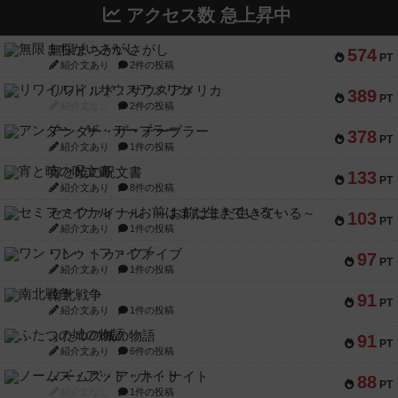
アクセス数 急上昇中
無限まちがいさがし
574
PT
紹介文あり
2件の投稿
リワイルド：サウスアメリカ
389
PT
紹介文なし
2件の投稿
アンダー・ザ・テーブラー
378
PT
紹介文あり
1件の投稿
宵と暁の呪文書
133
PT
紹介文あり
8件の投稿
セミファイナル ～お前はまだ生きている～
103
PT
紹介文あり
1件の投稿
ワン・トゥ・ファイブ
97
PT
紹介文あり
1件の投稿
南北戦争
91
PT
紹介文あり
1件の投稿
ふたつの城の物語
91
PT
紹介文あり
6件の投稿
ノームズ・アット・ナイト
88
PT
紹介文なし
1件の投稿