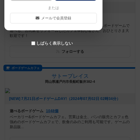
お知らせはありません
または
メールで会員登録
遊べるボードゲーム
719個
上大岡駅から徒歩６分！ドリンクと軽食を楽しみながらボードゲームで
遊べる、古民家をリフォームしたカフェ☕️初心者さん、おひとりさま大
歓迎です！
しばらく表示しない
フォローする
ボードゲームカフェ
サトープレイス
岡山県瀬戸内市長船町飯井382-4
[NEW] 7月21日ボードゲームDAY!（2024年07月02日 02時34分）
遊べるボードゲーム
1048個
ベーカリー&ボードゲームカフェ。営業は金土、パンの販売とカフェ色
強めのボードゲームカフェで、飲食のみのご利用も可能です。ゲームの
新品販...