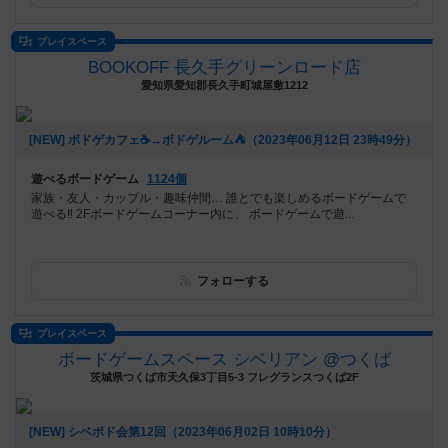
プレイスペース
BOOKOFF 長久手グリーンロード店
愛知県愛知郡長久手町城屋敷1212
[NEW] ボドゲカフェ☕️→ボドゲルーム⛺️（2023年06月12日 23時49分）
遊べるボードゲーム
1124個
家族・友人・カップル・趣味仲間… 誰とでも楽しめるボードゲームで
遊べる‼️ 2Fボードゲームコーナー内に、 ボードゲームで遊...
フォローする
プレイスペース
ボードゲームスペース シベリアン @つくば
茨城県つくば市天久保3丁目5-3 フレグランスつくば2F
[NEW] シベボド会第12回（2023年06月02日 10時10分）