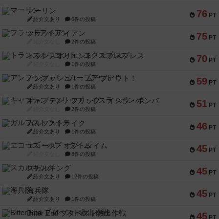
マーリン
76
PT
紹介文あり
6件の投稿
フラットアイアン
75
PT
紹介文なし
2件の投稿
トランスオリエント・エクスプレス
70
PT
紹介文なし
1件の投稿
アンブッシュ！：ムーブアウト！
59
PT
紹介文あり
1件の投稿
キャプテン・フリップ：イスラ・ボンバ
51
PT
紹介文なし
2件の投稿
ガルフストライク
46
PT
紹介文あり
1件の投稿
エコーズ・オブ・タイム
45
PT
紹介文なし
8件の投稿
スカルキング
45
PT
紹介文あり
12件の投稿
海兵隊
45
PT
紹介文あり
1件の投稿
Bitter End ブタペスト救出作戦
45
PT