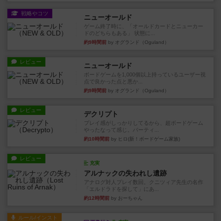
戦略やコツ
ニューオールド
ゲーム終了時に、「オールドカードとニューカー
ドのどちらもある」 状態に...
約9時間前
by オグランド（Oguland）
レビュー
ニューオールド
ボードゲームを1,000個以上持っているユーザー視
点で良かった点と悪か...
約9時間前
by オグランド（Oguland）
レビュー
デクリプト
プレイ感がしっかりしてるから、超ボードゲーム
やったなって感じ。パーティ...
約10時間前
by ヒロ(新！ボードゲーム家族)
レビュー
充実
アルナックの失われし遺跡
アナログ対人プレイ数回。クニツィア先生の名作
「エルドラドを探して」にあ...
約12時間前
by おーちゃん
ルール/インスト