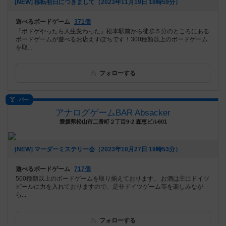
[NEW] 移転初日につきまして（2023年11月19日 18時59分）
遊べるボードゲーム
371個
『ボドゲやったら人生変わった』松本駅前から徒歩５分のところにある
ボードゲームが遊べるお店えすぽちです！300種類以上のボードゲーム
を取...
フォローする
バー
アナログゲームBAR Absacker
愛媛県松山市二番町２丁目9-2 森恵ビル601
[NEW] マーダーミステリー会（2023年10月27日 19時53分）
遊べるボードゲーム
717個
500種類以上のボードゲームを取り揃えております。 お酒は主にドイツ
ビールに力を入れておりますので、是非ドイツゲーム等を楽しみなが
ら...
フォローする