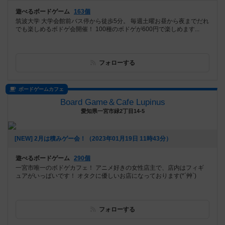
遊べるボードゲーム
163個
筑波大学 大学会館前バス停から徒歩5分。 毎週土曜お昼から夜までだれ
でも楽しめるボドゲ会開催！ 100種のボドゲが600円で楽しめます...
フォローする
ボードゲームカフェ
Board Game＆Cafe Lupinus
愛知県一宮市緑2丁目14-5
[NEW] 2月は積みゲー会！（2023年01月19日 11時43分）
遊べるボードゲーム
290個
一宮市唯一のボドゲカフェ！ アニメ好きの女性店主で、店内はフィギ
ュアがいっぱいです！ オタクに優しいお店になっております(*´艸`)
フォローする