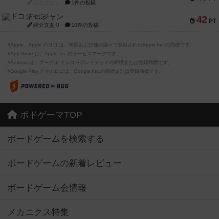
紹介文なし
1件の投稿
ドコジャン
42
PT
紹介文あり
10件の投稿
※Apple、Apple のロゴ は、米国および他の国々で登録されたApple Inc.の商標です。
※App Store は、Apple Inc.のサービスマークです。
※Android は、グーグル インコーポレイテッドの商標または登録商標です。
※Google Play とそのロゴは、Google Inc.の商標または登録商標です。
ボドゲーマTOP
ボードゲームを検索する
ボードゲームの新着レビュー
ボードゲーム会情報
メカニクス特集