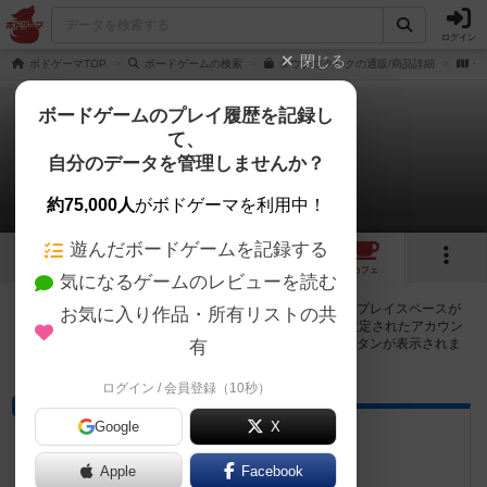
ログイン
閉じる
ボドゲーマTOP
ボードゲームの検索
タウンロクロクの通販/商品詳細
作
ボードゲームのプレイ履歴を記録し
て、
タウンロクロク
自分のデータを管理しませんか？
55店のカフェ/スペースが提供中
約75,000人
がボドゲーマを利用中！
遊んだボードゲームを記録する
5
7
55
トップ
画像
動画
レビュー
カフェ
気になるゲームのレビューを読む
タウンロクロクで遊ぶことができるボードゲームカフェ・プレイスペースが
お気に入り作品・所有リストの共
55店登録されています。公開プロフィールの都道府県が設定されたアカウン
トでログインすると、同じ都道府県内の店舗に絞り込むボタンが表示されま
有
す。
ログイン / 会員登録（10秒）
ボードゲームカフェ
Google
X
ボードゲームカフェにこ家
神奈川県横浜市港南区上大岡東1-15-25
Apple
Facebook