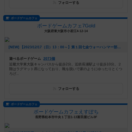
フォローする
ボードゲームカフェ
ボードゲームカフェ7Gold
大阪府東大阪市小若江4-12-14
[NEW] 【2023/12/17（日）13：00～】第１回七金ウォーハンマー部（2023年12月06日 16時25分）
遊べるボードゲーム
2073個
近畿大学東大阪キャンパスから徒歩2分。近鉄長瀬駅より徒歩10分。２
階はラグマット席になっており、靴を脱いで家のようにゆったりとくつ
ろげ...
フォローする
ボードゲームカフェ
ボードゲームカフェえすぽち
長野県松本市中央１丁目1-13富田屋ビル3F