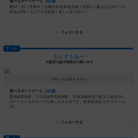
遊べるボードゲーム
450個
朝10：00～営業中！火曜定休 駐車場完備！全国から集まるお店ゲーム
持込みOK！ 1人でも大歓迎！楽しくあそぼう！
フォローする
バー
わんすもあー
大阪府大阪市福島区大開1-20-5
お知らせはありません
遊べるボードゲーム
255個
阪神線野田駅、千日前線野田阪神駅、JR東西線海老江駅より徒歩3分。
ボードゲームやダーツが楽しめるお店です。飲食提供あり(アルコール
含)。
フォローする