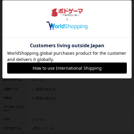
平均予算
平均2000円前後
料金レンジ
1時間600円〜～
未登録
平日営業
19時30分～04時00分
休日営業
19時30分～04時00分
定休日
月曜日定休日（予約があれば開けます）
昼の貸切利用なども希望があれば受け付けております、その場合は
備考
TwitterアカウントにDM等を下さい。
席数
2卓12席
通常時の遊び方
ボードゲーム
◎ メイン
人狼ゲーム
△ 希望があれば
TRPG
△ 希望があれば
マーダーミステ
リー
TCG
◎ メイン
ビデオゲーム
× 禁止している