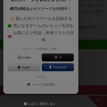
は主にドイツビールに力を入れておりますので、是非ドイ
約75,000人
がボドゲーマを利用中！
ツゲーム等を楽しみながらドイツビール、ソーセージ等を
味わって欲しいです！
遊んだボードゲームを記録する
気になるゲームのレビューを読む
各ゲーム会等の開催情報は主にTwitter・Instagramアカウ
お気に入り作品・所有リストの共
ントにて宣伝しております
有
近日開催予定のイベント
ログイン / 会員登録（10秒）
Google
X
開催予定のイベントはありません
Apple
Facebook
または
メールで会員登録
終了したイベント
終了
しばらく表示しない