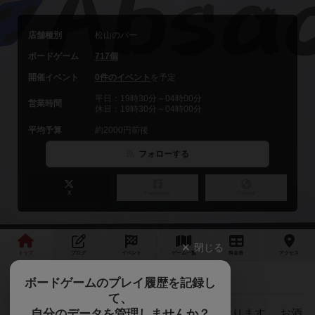
店舗種別
松山のバー
ボードゲーム
717個
開催イベント
0件のイベント
を予定
平日：19時30分～04時00分
営業時間
休日：19時30分～04時00分
平均予算
約2000円前後
フォローする
X
Facebook
Official
閉じる
トップ
ブログ
イベント
ゲーム
一覧
料金
表
アクセス
マーダーミステリー会
最新情報
ボードゲームのプレイ履歴を記録し
て、
自分のデータを管理しませんか？
500種類以上のボードゲームを取り揃えております。 お酒