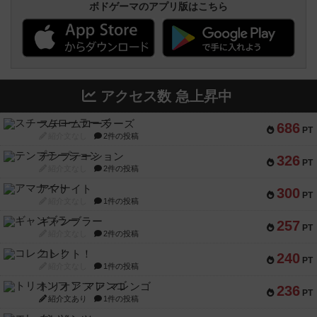
ボドゲーマのアプリ版はこちら
アクセス数 急上昇中
スチームローラーズ
686
PT
紹介文なし
2件の投稿
テンプテーション
326
PT
紹介文なし
2件の投稿
アマナイト
300
PT
紹介文なし
1件の投稿
ギャンブラー
257
PT
紹介文なし
2件の投稿
コレクト！
240
PT
紹介文なし
1件の投稿
トリオンフ ア マレンゴ
236
PT
紹介文あり
1件の投稿