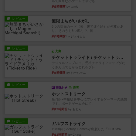
ルで簡単な小ゲームで今でも...
約1時間前
by tamio
レビュー
無限まちがいさがし
6つの場面カード（表、裏で違う絵）が何枚かあ
り、そのうち3つ選んで、同...
約4時間前
by ジェイとと
レビュー
充実
チケットトゥライド / チケットトゥライドアメリカ
デジタルソロプレイ。元祖チケライ？マップがた
くさん出てるからどれをプレ...
約5時間前
by おーちゃん
レビュー
画像付き
充実
ホットストリーク
星7軽〜中量級を中心にプレイするゲーマーの感想
です。ボードゲーム会にて...
約12時間前
by おとん
レビュー
ガルフストライク
1983年にVictory Gamesが出版した『Gulf Strik...
約12時間前
by Chaco