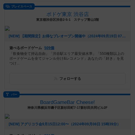
プレイスペース
ボドゲ東京 渋谷店
東京都渋谷区渋谷2-5-1 ステップ青山3階
[NEW] 【期間限定】お得なプレオープン開催中（2024年09月19日 07時32分）
遊べるボードゲーム
509個
「飲食物全て持込自由」「渋谷駅エリア最安値水準」「550種類以上の
ボードゲームを全てジャンル分け&レコメンド」あなたの「好き」を見
つけ...
フォローする
バー
BoardGameBar Cheese!
神奈川県横浜市磯子区新杉田町7-17新杉田共同ビル2F
[NEW] アグリコラ会9月15日12:00〜（2024年09月08日 15時39分）