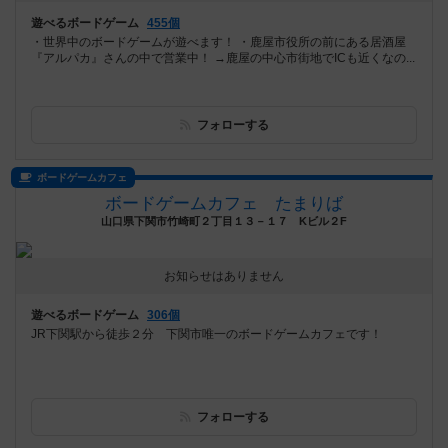
遊べるボードゲーム
455個
・世界中のボードゲームが遊べます！ ・鹿屋市役所の前にある居酒屋
『アルパカ』さんの中で営業中！ →鹿屋の中心市街地でICも近くなの...
フォローする
ボードゲームカフェ
ボードゲームカフェ たまりば
山口県下関市竹崎町２丁目１３－１７ Kビル２F
お知らせはありません
遊べるボードゲーム
306個
JR下関駅から徒歩２分 下関市唯一のボードゲームカフェです！
フォローする