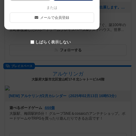
[NEW] 新作「タクタビ」ゲームマーケット2025秋 両日出展します。（2025年08月24日 11時31分）
または
メールで会員登録
遊べるボードゲーム
539個
京都駅から徒歩12分orバス50系統「西洞院六条」下車すぐ、築100年の
京町家改築したのボードゲームプレイスペース&ゲストハウス。世界...
しばらく表示しない
フォローする
プレイスペース
アルケリンガ
大阪府大阪市北区堂山町17-8 北シャトービル6階
[NEW] アルケリンガ2月カレンダー（2025年02月13日 16時53分）
遊べるボードゲーム
444個
大阪駅、梅田駅約5分！ グループSNE＆cosaicのアンテナショップ。ボ
ードゲームやTRPGを買ったり遊んだりできるお店です！