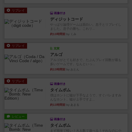
リプレイ
画像付き
ディジットコード
やっぱり論理ゲームは面白い。息子とリプレイし
ました。息子の勝ち。これリ...
約13時間前
by くみ
リプレイ
充実
アルゴ
アルゴがとても好きで、たぶんプレイ回数が最も
多いゲームです。なんといっ...
約13時間前
by おとん
リプレイ
画像付き
タイムボム
僕はホントに嘘が下手なようで、すぐバレますみ
んなホント、嘘が上手ですよ...
約13時間前
by あまる
レビュー
画像付き
タイムボム
まず簡単で軽い！大人数で遊べる！それなのに小