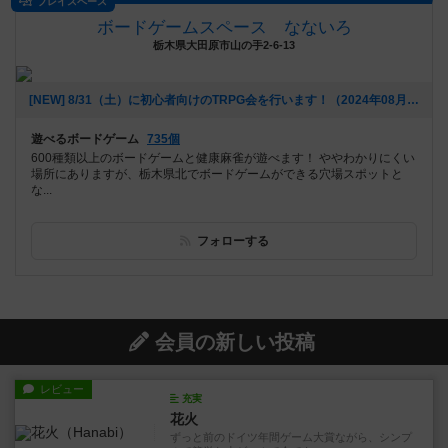
プレイスペース
ボードゲームスペース なないろ
栃木県大田原市山の手2-6-13
[NEW] 8/31（土）に初心者向けのTRPG会を行います！（2024年08月18日 19時00分）
遊べるボードゲーム
735個
600種類以上のボードゲームと健康麻雀が遊べます！ ややわかりにくい
場所にありますが、栃木県北でボードゲームができる穴場スポットと
な...
フォローする
会員の新しい投稿
レビュー
充実
花火
ずっと前のドイツ年間ゲーム大賞ながら、シンプ