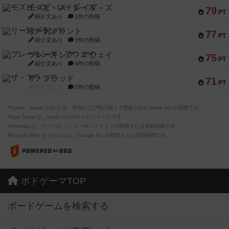
モズビ－ズ・レイダ－ズ
79
PT
紹介文あり
1件の投稿
リー対グラント
77
PT
紹介文あり
1件の投稿
ブレーキング・アウェイ
75
PT
紹介文あり
4件の投稿
ザ・フラッド
71
PT
紹介文なし
1件の投稿
※Apple、Apple のロゴ は、米国および他の国々で登録されたApple Inc.の商標です。
※App Store は、Apple Inc.のサービスマークです。
※Android は、グーグル インコーポレイテッドの商標または登録商標です。
※Google Play とそのロゴは、Google Inc.の商標または登録商標です。
ボドゲーマTOP
ボードゲームを検索する