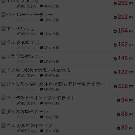
エレメンツ
232
PT
紹介文あり
4件の投稿
バー！パーティー
212
PT
紹介文なし
1件の投稿
ギョッと
154
PT
紹介文あり
1件の投稿
クルティボ
152
PT
紹介文なし
1件の投稿
ブラヴェスト
140
PT
紹介文なし
1件の投稿
ドブル：ポケットモンスター
122
PT
紹介文あり
4件の投稿
ジャンヌ・ダルク-オルレアン ドロー＆ライト
118
PT
紹介文なし
5件の投稿
ファースト・イン・フライト
94
PT
紹介文あり
3件の投稿
ダイススローン
88
PT
紹介文なし
1件の投稿
ガルフストライク
80
PT
紹介文あり
1件の投稿