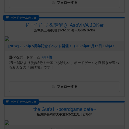
フォローする
ボードゲームカフェ
ﾎﾞｰﾄﾞｹﾞｰﾑ＆謎解き AsoVIVA JOKer
茨城県土浦市川口1-3-130 モール505 D-302
[NEW] 2025年 5周年記念イベント開催！（2025年01月15日 16時43分）
遊べるボードゲーム
687個
JR土浦駅より徒歩5分！全国でも珍しい、ボードゲームと謎解きが遊べ
るみんなの「遊び場」です！
フォローする
ボードゲームカフェ
the Gut's! ~boardgame cafe~
新潟県長岡市大手通2-2-2太刀川ビル3F