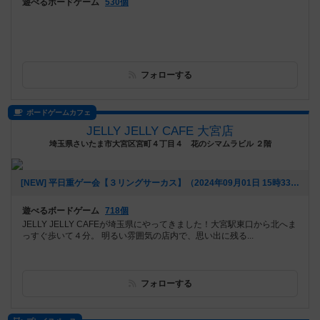
遊べるボードゲーム
530個
フォローする
ボードゲームカフェ
JELLY JELLY CAFE 大宮店
埼玉県さいたま市大宮区宮町４丁目４ 花のシマムラビル ２階
[NEW] 平日重ゲー会【３リングサーカス】（2024年09月01日 15時33分）
遊べるボードゲーム
718個
JELLY JELLY CAFEが埼玉県にやってきました！大宮駅東口から北へま
っすぐ歩いて４分。 明るい雰囲気の店内で、思い出に残る...
フォローする