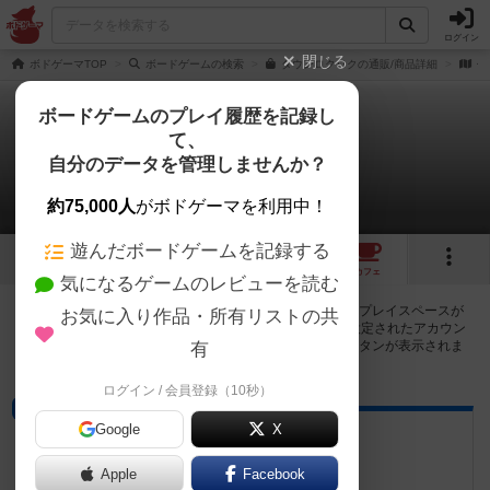
ログイン
閉じる
ボドゲーマTOP
ボードゲームの検索
タウンロクロクの通販/商品詳細
作
ボードゲームのプレイ履歴を記録し
て、
タウンロクロク
自分のデータを管理しませんか？
55店のカフェ/スペースが提供中
約75,000人
がボドゲーマを利用中！
遊んだボードゲームを記録する
5
7
55
トップ
画像
動画
レビュー
カフェ
気になるゲームのレビューを読む
タウンロクロクで遊ぶことができるボードゲームカフェ・プレイスペースが
お気に入り作品・所有リストの共
55店登録されています。公開プロフィールの都道府県が設定されたアカウン
トでログインすると、同じ都道府県内の店舗に絞り込むボタンが表示されま
有
す。
ログイン / 会員登録（10秒）
プレイスペース
Google
X
Boardgame & Bed 樸宿
京都府京都市下京区西側町４９０
Apple
Facebook