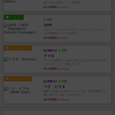
箱！何より楽しい！！正体隠...
約13時間前
by あまる
レビュー
充実
1809
ケビン・ザッカーがデザインした１ヘクス=２マイ
ルの戦役級シリーズは以下...
約13時間前
by Chaco
ルール/インスト
画像付き
充実
クマタ
ゲームの目的ゲーム終了時にあなたのクランの見
えているドミノで最も多くの...
約14時間前
by jurong
ルール/インスト
画像付き
充実
ベラ・ビスタ
概要と目的小さな町ベラビスタは、風光明媚な公
園と曲がりくねった川が広が...
約14時間前
by jurong