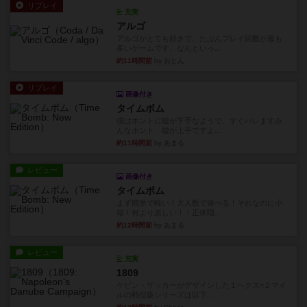
リプレイ
充実
アルゴ
アルゴがとても好きで、たぶんプレイ回数が最も
多いゲームです。なんといっ...
約11時間前
by おとん
リプレイ
画像付き
タイムボム
僕はホントに嘘が下手なようで、すぐバレますみ
んなホント、嘘が上手ですよ...
約11時間前
by あまる
レビュー
画像付き
タイムボム
まず簡単で軽い！大人数で遊べる！それなのに小
箱！何より楽しい！！正体隠...
約12時間前
by あまる
レビュー
充実
1809
ケビン・ザッカーがデザインした１ヘクス=２マイ
ルの戦役級シリーズは以下...