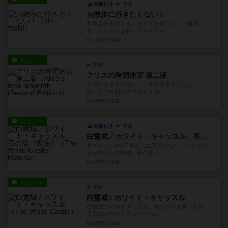
画像付き
充実
お散歩に行きたくない！
お散歩を拒否するサモエドを何とかして連れ出
す、オシャレな競りカードゲー...
8ヶ月前
の投稿
レビュー
充実
アリスの時間迷宮 第二版
全カードキラ仕様のデッキ構築＆タイムリープ
繰り返す時間の中で山札を強...
約1年前
の投稿
レビュー
画像付き
充実
白鷺城／ホワイト・キャッスル：茶の湯（拡張）
基本セットの9手番から12手番になり、ボリュー
ムが増した白鷺城。茶の湯...
約1年前
の投稿
レビュー
充実
白鷺城 / ホワイト・キャッスル
白鷺城に一族を送り込み、権力の座を勝ち取れ 9
手番のみのダイス＆ワーカ...
約1年前
の投稿