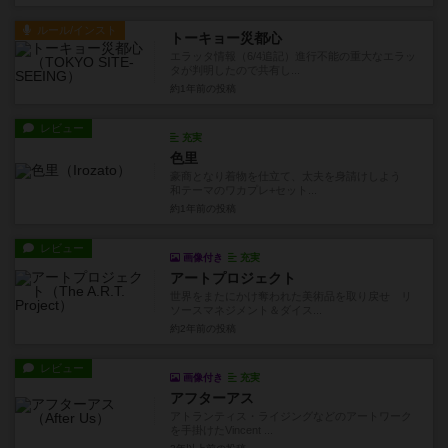
ルール/インスト
トーキョー災都心
エラッタ情報（6/4追記）進行不能の重大なエラッ
タが判明したので共有し...
約1年前
の投稿
レビュー
充実
色里
豪商となり着物を仕立て、太夫を身請けしよう
和テーマのワカプレ+セット...
約1年前
の投稿
レビュー
画像付き
充実
アートプロジェクト
世界をまたにかけ奪われた美術品を取り戻せ リ
ソースマネジメント＆ダイス...
約2年前
の投稿
レビュー
画像付き
充実
アフターアス
アトランティス・ライジングなどのアートワーク
を手掛けたVincent ...