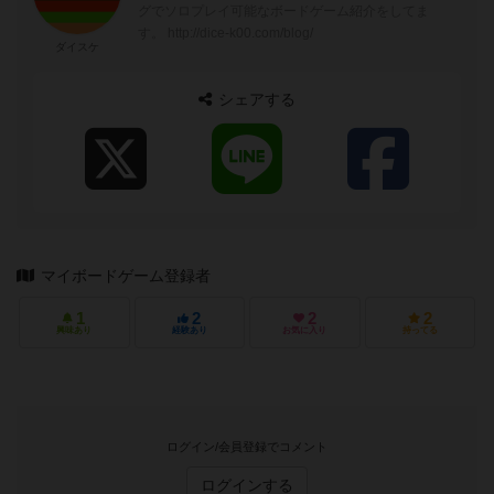
グでソロプレイ可能なボードゲーム紹介をしてま
す。 http://dice-k00.com/blog/
ダイスケ
シェアする
マイボードゲーム登録者
1
2
2
2
興味あり
経験あり
お気に入り
持ってる
ログイン/会員登録でコメント
ログインする