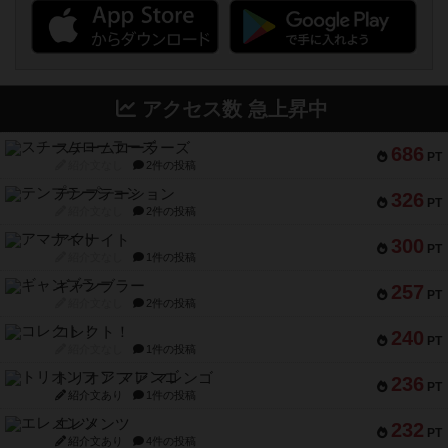
アクセス数 急上昇中
スチームローラーズ
686
PT
紹介文なし
2件の投稿
テンプテーション
326
PT
紹介文なし
2件の投稿
アマナイト
300
PT
紹介文なし
1件の投稿
ギャンブラー
257
PT
紹介文なし
2件の投稿
コレクト！
240
PT
紹介文なし
1件の投稿
トリオンフ ア マレンゴ
236
PT
紹介文あり
1件の投稿
エレメンツ
232
PT
紹介文あり
4件の投稿