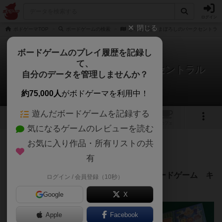
ログイン
閉じる
ボドゲーマTOP
ボードゲームの検索
とりもどせ！まぼろしのパークセントラ
ボードゲームのプレイ履歴を記録し
て、
とりもどせ！まぼろしのパークセントラル
自分のデータを管理しませんか？
ダイスケさんのレビュー
約75,000人
がボドゲーマを利用中！
遊んだボードゲームを記録する
1
1
トップ
画像
動画
レビュー
カフェ
気になるゲームのレビューを読む
お気に入り作品・所有リストの共
127名
3名
0
約1年前
有
レーティングが非公開に設定されたユーザー
「けものフレンズ」の二次創作ソロ専用カードゲーム キ
ログイン / 会員登録（10秒）
ラキラを集めてパークを再興しよう
Google
X
Apple
Facebook