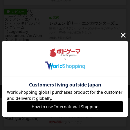
2年以上前
の投稿
レビュー
充実
レジェンダリー・エンカウンターズ：アン・エイリアン・デッキビルディングゲーム
映画「エイリアン」シリーズがテーマのデッキビ
ルド 究極生物の猛攻をしの...
2年以上前
の投稿
レビュー
充実
グルームヘイヴン：獅子のあぎと
グルームヘイヴンの独立スターターセット 傭兵
団の一員となり街に隠された...
2年以上前
の投稿
会員の新しい投稿
レビュー
無限まちがいさがし
6つの場面カード（表、裏で違う絵）が何枚かあ
り、そのうち3つ選んで、同...
約2時間前
by ジェイとと