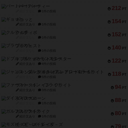
バー！パーティー
212
PT
紹介文なし
1件の投稿
ギョッと
154
PT
紹介文あり
1件の投稿
クルティボ
152
PT
紹介文なし
1件の投稿
ブラヴェスト
140
PT
紹介文なし
1件の投稿
ドブル：ポケットモンスター
122
PT
紹介文あり
4件の投稿
ジャンヌ・ダルク-オルレアン ドロー＆ライト
118
PT
紹介文なし
5件の投稿
ファースト・イン・フライト
94
PT
紹介文あり
3件の投稿
ダイススローン
88
PT
紹介文なし
1件の投稿
ガルフストライク
80
PT
紹介文あり
1件の投稿
モズビ－ズ・レイダ－ズ
79
PT