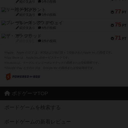
紹介文あり
1件の投稿
リー対グラント
77
PT
紹介文あり
1件の投稿
ブレーキング・アウェイ
75
PT
紹介文あり
4件の投稿
ザ・フラッド
71
PT
紹介文なし
1件の投稿
※Apple、Apple のロゴ は、米国および他の国々で登録されたApple Inc.の商標です。
※App Store は、Apple Inc.のサービスマークです。
※Android は、グーグル インコーポレイテッドの商標または登録商標です。
※Google Play とそのロゴは、Google Inc.の商標または登録商標です。
ボドゲーマTOP
ボードゲームを検索する
ボードゲームの新着レビュー