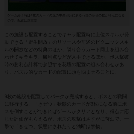
ゲーム終了時は4枚のカードの塊の中央部分にある花壇の各色の数が得点になる
ので、配置は超重要
この施設も配置することでキャラ配置時に上位スキルが発
動できる「野生開放」のリソースや前述のピクニックスキ
ルの開放などの特典のほか、隣り合うカード同士を組み合
わせてキラキラ、勝利点などが入手できるほか、ボス撃破
時の勝利点計算で参照する花壇の配置の組み合わせがあ
り、パズル的なカードの配置に頭を悩ませることに。
9枚の施設を配置してパークが完成すると、ボスとの戦闘
に移行する。「きぜつ」状態のカードが3枚になる前にボ
スを倒すことができればゲームがクリアとなり、得点に応
じた評価がもらえるが、ボスの攻撃はさすがに苛烈で、一
撃で「きぜつ」状態にされたりと油断は禁物。