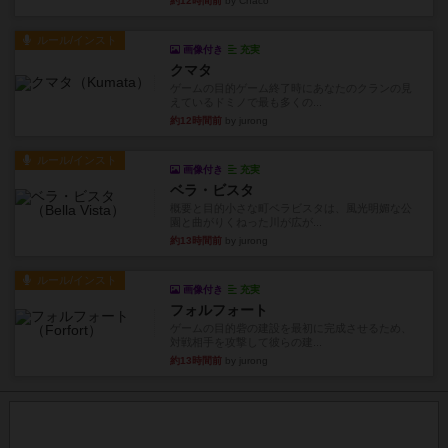
約12時間前
by Chaco
ルール/インスト
画像付き
充実
クマタ
ゲームの目的ゲーム終了時にあなたのクランの見
えているドミノで最も多くの...
約12時間前
by jurong
ルール/インスト
画像付き
充実
ベラ・ビスタ
概要と目的小さな町ベラビスタは、風光明媚な公
園と曲がりくねった川が広が...
約13時間前
by jurong
ルール/インスト
画像付き
充実
フォルフォート
ゲームの目的砦の建設を最初に完成させるため、
対戦相手を攻撃して彼らの建...
約13時間前
by jurong