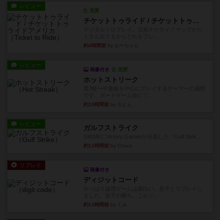
レビュー
充実
チケットトゥライド / チケットトゥライドアメリカ
デジタルソロプレイ。元祖チケライ？マップがた
くさん出てるからどれをプレ...
約4時間前
by おーちゃん
レビュー
画像付き
充実
ホットストリーク
星7軽〜中量級を中心にプレイするゲーマーの感想
です。ボードゲーム会にて...
約10時間前
by おとん
レビュー
ガルフストライク
1983年にVictory Gamesが出版した『Gulf Strik...
約11時間前
by Chaco
リプレイ
画像付き
ディジットコード
やっぱり論理ゲームは面白い。息子とリプレイし
ました。息子の勝ち。これリ...
約11時間前
by くみ