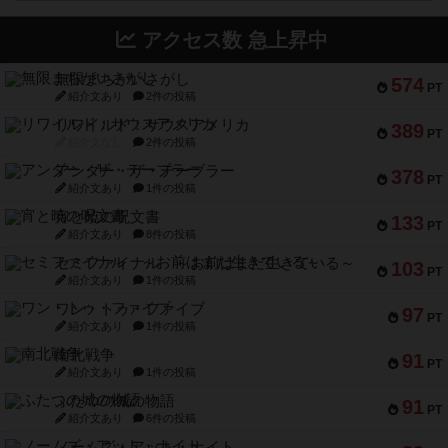
アクセス数 急上昇中
無限まちがいさがし
574
PT
紹介文あり
2件の投稿
リワイルド：サウスアメリカ
389
PT
紹介文なし
2件の投稿
アンダー・ザ・テーブラー
378
PT
紹介文あり
1件の投稿
宵と暁の呪文書
133
PT
紹介文あり
8件の投稿
セミファイナル ～お前はまだ生きている～
103
PT
紹介文あり
1件の投稿
ワン・トゥ・ファイブ
97
PT
紹介文あり
1件の投稿
南北戦争
91
PT
紹介文あり
1件の投稿
ふたつの城の物語
91
PT
紹介文あり
6件の投稿
ノームズ・アット・ナイト