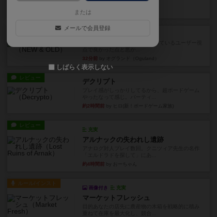
ドのどちらもある」 状態に...
29分前
by オグランド（Oguland）
または
メールで会員登録
レビュー
ニューオールド
ボードゲームを1,000個以上持っているユーザー視
点で良かった点と悪か...
32分前
by オグランド（Oguland）
しばらく表示しない
レビュー
デクリプト
プレイ感がしっかりしてるから、超ボードゲーム
やったなって感じ。パーティ...
約2時間前
by ヒロ(新！ボードゲーム家族)
レビュー
充実
アルナックの失われし遺跡
アナログ対人プレイ数回。クニツィア先生の名作
「エルドラドを探して」にあ...
約4時間前
by おーちゃん
ルール/インスト
画像付き
充実
マーケットフレッシュ
目的あなたの店先に農産物の木箱を戦略的に積み
重ねて在庫を最大化し、競合...