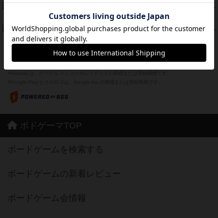
Bitter End ブタペスト救出作戦
45
PT
紹介文なし
1件の投稿
ドコジャン
42
PT
紹介文あり
10件の投稿
※Apple、Apple のロゴ は、米国および他の国々で登録されたApple Inc.の商標です。
※App Store は、Apple Inc.のサービスマークです。
※Android は、グーグル インコーポレイテッドの商標または登録商標です。
※Google Play とそのロゴは、Google Inc.の商標または登録商標です。
ボドゲーマTOP
ボードゲームを検索する
ボードゲームの新着レビュー
ボードゲーム会情報