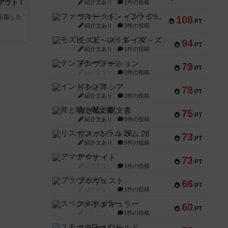
アウト！
紹介文あり
1件の投稿
ファースト・イン・フライト
sが出版した
108
PT
紹介文あり
3件の投稿
モズビ－ズ・レイダ－ズ
94
PT
紹介文あり
1件の投稿
テンプテーション
79
PT
紹介文なし
2件の投稿
インドネシア
78
PT
紹介文あり
2件の投稿
宵と暁の呪文書
75
PT
紹介文あり
8件の投稿
リスボン・トラム 28
73
PT
紹介文あり
9件の投稿
アマナイト
73
PT
紹介文なし
1件の投稿
ブラヴェスト
66
PT
紹介文なし
1件の投稿
スペクタキュラー
60
PT
紹介文なし
1件の投稿
スモールワールド