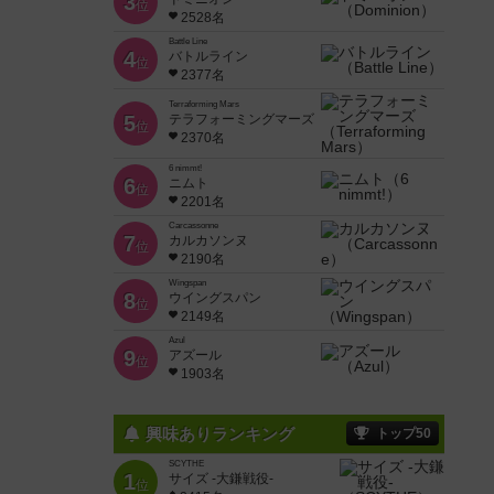
3
位
2528名
Battle Line
4
バトルライン
位
2377名
Terraforming Mars
5
テラフォーミングマーズ
位
2370名
6 nimmt!
6
ニムト
位
2201名
Carcassonne
7
カルカソンヌ
位
2190名
Wingspan
8
ウイングスパン
位
2149名
Azul
9
アズール
位
1903名
興味ありランキング
トップ50
SCYTHE
1
サイズ -大鎌戦役-
位