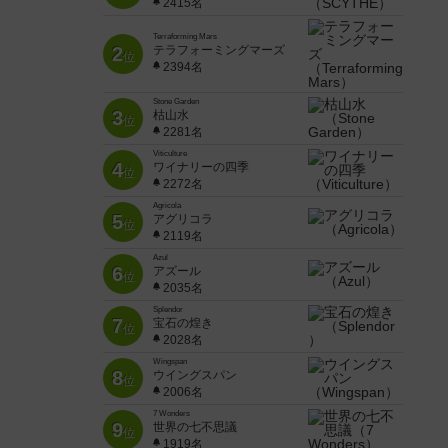
2415名
Terraforming Mars
2
テラフォーミングマーズ
位
2394名
Stone Garden
3
枯山水
位
2281名
Viticulture
4
ワイナリーの四季
位
2272名
Agricola
5
アグリコラ
位
2119名
Azul
6
アズール
位
2035名
Splendor
7
宝石の煌き
位
2028名
Wingspan
8
ウイングスパン
位
2006名
7 Wonders
9
世界の七不思議
位
1919名