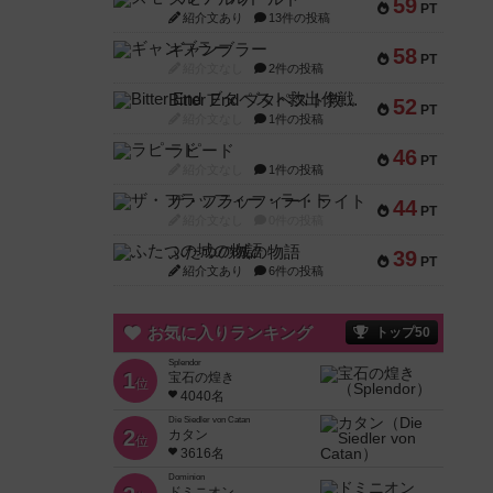
59
PT
紹介文あり
13件の投稿
ギャンブラー
58
PT
紹介文なし
2件の投稿
Bitter End ブタペスト救出作戦
52
PT
紹介文なし
1件の投稿
ラピード
46
PT
紹介文なし
1件の投稿
ザ・フラッフィー・ライト
44
PT
紹介文なし
0件の投稿
ふたつの城の物語
39
PT
紹介文あり
6件の投稿
お気に入りランキング
トップ50
Splendor
1
宝石の煌き
位
4040名
Die Siedler von Catan
2
カタン
位
3616名
Dominion
ドミニオン