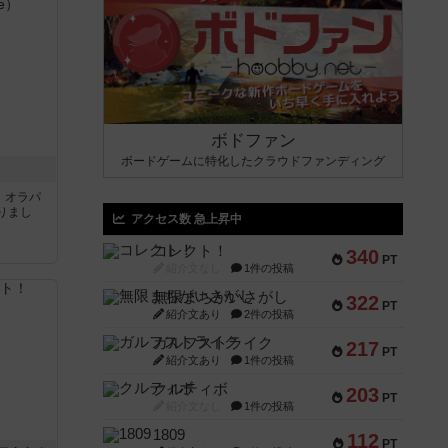
ボドファン
ボードゲームに特化したクラウドファンディング
す。オラパ
りまし
アクセス数 急上昇中
コレクト！
340
PT
紹介文なし
1件の投稿
無限まちがいさがし
322
PT
紹介文あり
2件の投稿
ガルフストライク
217
PT
紹介文あり
1件の投稿
クルティボ
203
PT
紹介文なし
1件の投稿
1809
112
PT