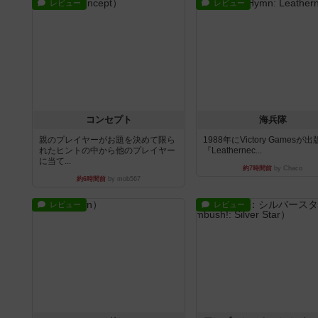
レビュー
レビュー
コンセプト
海兵隊
親のプレイヤーがお題を決めて限ら
1988年にVictory Gamesが
れたヒントの中から他のプレイヤー
『Leathernec...
に当て...
約7時間前
by Chaco
約6時間前
by mob567
レビュー
レビュー