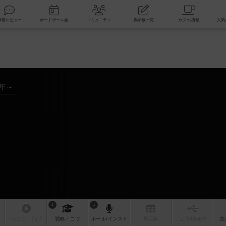
索
新着レビュー
ボードゲーム会
コミュニティ
掲示板一覧
8年～
1
1
リプレイ
日記
戦略
・コツ
ルール
/インスト
掲示板
拡張/関連
作
次