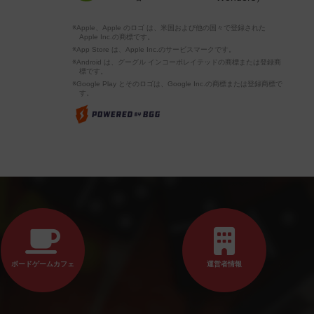
※Apple、Apple のロゴ は、米国および他の国々で登録された
Apple Inc.の商標です。
※App Store は、Apple Inc.のサービスマークです。
※Android は、グーグル インコーポレイテッドの商標または登録商
標です。
※Google Play とそのロゴは、Google Inc.の商標または登録商標で
す。
ボードゲームカフェ
運営者情報