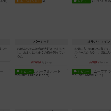
ルール/インスト
レビュー
パーミッド
オラパ・マイン
出版した
おばあちゃんは猫が大好きです!しか
お気に入りのplayte製で
し、あまりにも多くの猫を飼ってい
スペースからやり、気に入
るた...
た...
約7時間前
by jurong
約7時間前
by くみ
レビュー
レビュー