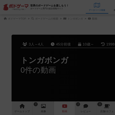
世界のボードゲームを楽しもう！
ボードゲーム専門の総合情報サイト
データベース
検
ボドゲーマTOP
ボードゲームの検索
トンガボンガ
動画
3人～4人
45分前後
10歳～
199
トンガボンガ
0件の動画
2
2
11
ゲーム
トップ
画像
動画
レビュー
店舗/
カフェ