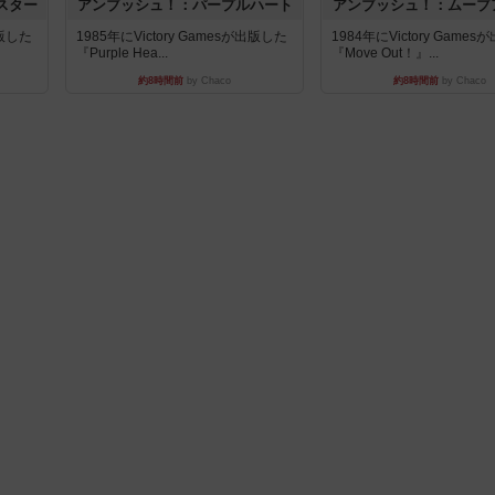
スター
アンブッシュ！：パープルハート
アンブッシュ！：ムーブ
出版した
1985年にVictory Gamesが出版した
1984年にVictory Game
『Purple Hea...
『Move Out！』...
約8時間前
by Chaco
約8時間前
by Chaco