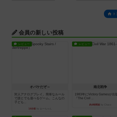
ト
会員の新しい投稿
レビュー
レビュー
オバケだぞ～
南北戦争
対人アナログプレイ。簡単なルール
1983年にVictory Gamesが
で誰とでも遊べるゲーム。こんなの
『The Civil ...
子ども...
約4時間前
by Chaco
14分前
by おーちゃん