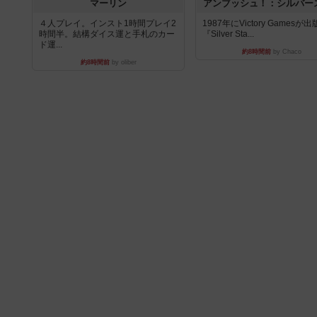
マーリン
アンブッシュ！：シルバー
４人プレイ。インスト1時間プレイ2
1987年にVictory Gamesが
時間半。結構ダイス運と手札のカー
『Silver Sta...
ド運...
約8時間前
by Chaco
約8時間前
by oliber