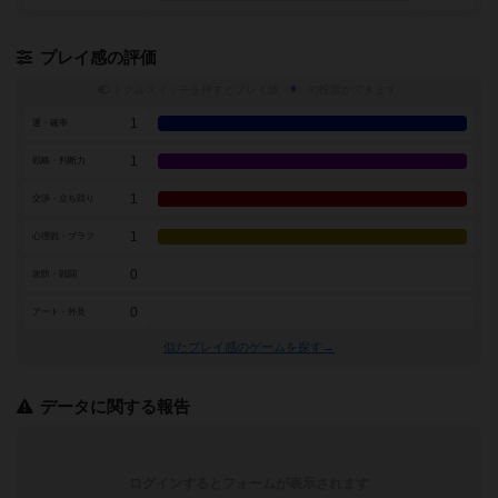
プレイ感の評価
トグルスイッチを押すとプレイ感（
※
）の投票ができます
1
運・確率
1
戦略・判断力
1
交渉・立ち回り
1
心理戦・ブラフ
0
攻防・戦闘
0
アート・外見
似たプレイ感のゲームを探す→
データに関する報告
ログインするとフォームが表示されます