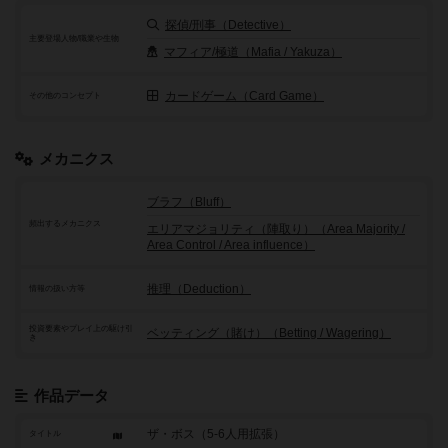
探偵/刑事（Detective）
主要登場人物/職業や生物
マフィア/極道（Mafia / Yakuza）
カードゲーム（Card Game）
その他のコンセプト
メカニクス
ブラフ（Bluff）
頻出するメカニクス
エリアマジョリティ（陣取り）（Area Majority /
Area Control / Area influence）
推理（Deduction）
情報の扱い方等
投資要素やプレイ上の駆け引
ベッティング（賭け）（Betting / Wagering）
き
作品データ
ザ・ボス（5-6人用拡張）
タイトル