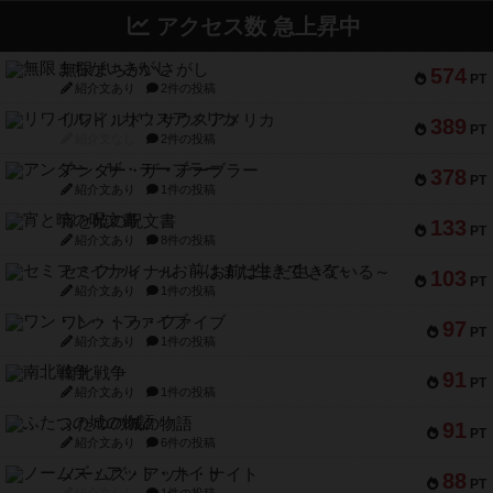
アクセス数 急上昇中
無限まちがいさがし
574
PT
紹介文あり
2件の投稿
リワイルド：サウスアメリカ
389
PT
紹介文なし
2件の投稿
アンダー・ザ・テーブラー
378
PT
紹介文あり
1件の投稿
宵と暁の呪文書
133
PT
紹介文あり
8件の投稿
セミファイナル ～お前はまだ生きている～
103
PT
紹介文あり
1件の投稿
ワン・トゥ・ファイブ
97
PT
紹介文あり
1件の投稿
南北戦争
91
PT
紹介文あり
1件の投稿
ふたつの城の物語
91
PT
紹介文あり
6件の投稿
ノームズ・アット・ナイト
88
PT