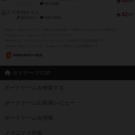
45
PT
紹介文なし
1件の投稿
ドコジャン
42
PT
紹介文あり
10件の投稿
※Apple、Apple のロゴ は、米国および他の国々で登録されたApple Inc.の商標です。
※App Store は、Apple Inc.のサービスマークです。
※Android は、グーグル インコーポレイテッドの商標または登録商標です。
※Google Play とそのロゴは、Google Inc.の商標または登録商標です。
ボドゲーマTOP
ボードゲームを検索する
ボードゲームの新着レビュー
ボードゲーム会情報
メカニクス特集