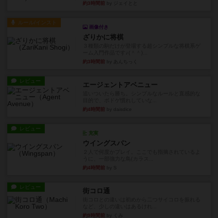
約3時間前
by ジェイとと
ルール/インスト
画像付き
ざりかに将棋
３種類の駒だけが登場する超シンプルな将棋系ゲ
ーム入門作品です♪(＾＾)...
約3時間前
by あんちっく
レビュー
エージェントアベニュー
追いついたら勝ち。シンプルなルールと直感的な
目的で、ボドゲ慣れしていな...
約4時間前
by daisdice
レビュー
充実
ウイングスパン
２人で何度かプレイ。ここでも指摘されているよ
うに、一部強力な鳥(カラス...
約4時間前
by S
レビュー
街コロ通
街コロとの違いは初めから二つサイコロを振れる
など、少しの違いはあるけれ...
約9時間前
by くみ