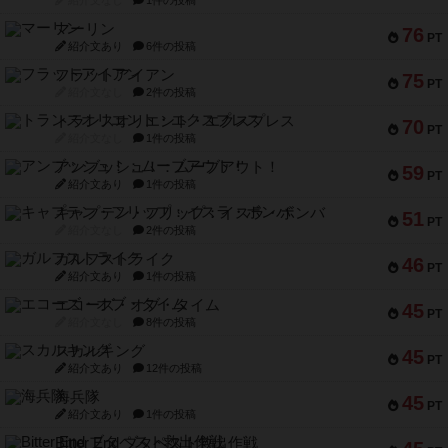
紹介文なし
1件の投稿
マーリン
76
PT
紹介文あり
6件の投稿
フラットアイアン
75
PT
紹介文なし
2件の投稿
トランスオリエント・エクスプレス
70
PT
紹介文なし
1件の投稿
アンブッシュ！：ムーブアウト！
59
PT
紹介文あり
1件の投稿
キャプテン・フリップ：イスラ・ボンバ
51
PT
紹介文なし
2件の投稿
ガルフストライク
46
PT
紹介文あり
1件の投稿
エコーズ・オブ・タイム
45
PT
紹介文なし
8件の投稿
スカルキング
45
PT
紹介文あり
12件の投稿
海兵隊
45
PT
紹介文あり
1件の投稿
Bitter End ブタペスト救出作戦