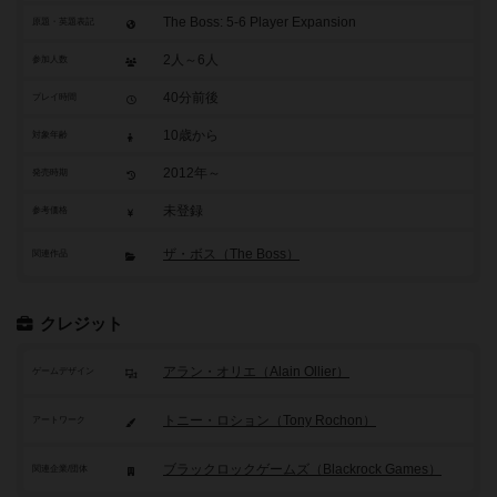
The Boss: 5-6 Player Expansion
原題・英題表記
2人～6人
参加人数
40分前後
プレイ時間
10歳から
対象年齢
2012年～
発売時期
未登録
参考価格
ザ・ボス（The Boss）
関連作品
クレジット
アラン・オリエ（Alain Ollier）
ゲームデザイン
トニー・ロション（Tony Rochon）
アートワーク
ブラックロックゲームズ（Blackrock Games）
関連企業/団体