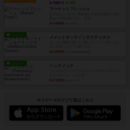
ルール/インスト
画像付き
充実
マーケットフレッシュ
目的あなたの店先に農産物の木箱を戦略的に積み
重ねて在庫を最大化し、競合...
約18時間前
by jurong
レビュー
メメントオンラインタクティクス
どんどん物量が増えて大変になっていく押し付け
合いが楽しいゲーム盛り上が...
約18時間前
by nekomanma222
レビュー
ヘックメック
サイコロゲームです1から5までの数字と芋虫がか
かれたダイス。これを振っ...
約20時間前
by みいやん
ボドゲーマのアプリ版はこちら