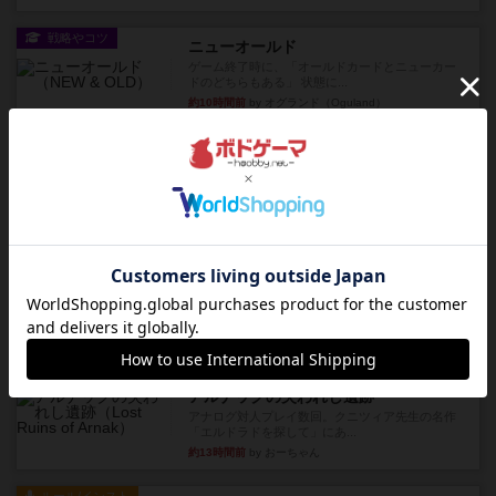
戦略やコツ
ニューオールド
ゲーム終了時に、「オールドカードとニューカー
ドのどちらもある」 状態に...
約10時間前
by オグランド（Oguland）
レビュー
ニューオールド
ボードゲームを1,000個以上持っているユーザー視
点で良かった点と悪か...
約10時間前
by オグランド（Oguland）
レビュー
デクリプト
プレイ感がしっかりしてるから、超ボードゲーム
やったなって感じ。パーティ...
約11時間前
by ヒロ(新！ボードゲーム家族)
レビュー
充実
アルナックの失われし遺跡
アナログ対人プレイ数回。クニツィア先生の名作
「エルドラドを探して」にあ...
約13時間前
by おーちゃん