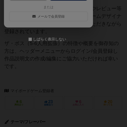
または
当サイトに掲載されている作品説明文やレビュー等
の情報は、ボドゲーマ運営事務局・ゲームデザイナ
メールで会員登録
ーご本人様・有志の皆様にご協力をいただきながら
登録されています。
しばらく表示しない
ザ・ボス（5-6人用拡張）の特徴や概要を御存知の
方は、ヘッダーメニューからログイン/会員登録し
作品説明文の作成/編集にご協力いただければ幸い
です。
マイボードゲーム登録者
6
23
6
20
興味あり
経験あり
お気に入り
持ってる
テーマ/フレーバー