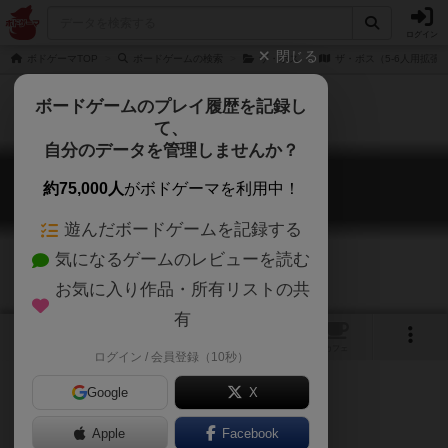
ログイン
閉じる
ボドゲーマTOP
ボードゲームの検索
ザ・ボス
ザ・ボス（5-6人用拡張
ボードゲームのプレイ履歴を記録し
て、
自分のデータを管理しませんか？
ザ・ボス（5-6人用拡張）
約75,000人
がボドゲーマを利用中！
The Boss: 5-6 Player Expansion
遊んだボードゲームを記録する
気になるゲームのレビューを読む
お気に入り作品・所有リストの共
有
1
トップ
画像
動画
レビュー
カフェ
ログイン / 会員登録（10秒）
Google
X
Apple
ご協力ください
Facebook