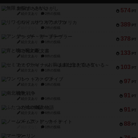
無限まちがいさがし
574
PT
紹介文あり
2件の投稿
リワイルド：サウスアメリカ
389
PT
紹介文なし
2件の投稿
アンダー・ザ・テーブラー
378
PT
紹介文あり
1件の投稿
宵と暁の呪文書
133
PT
紹介文あり
8件の投稿
セミファイナル ～お前はまだ生きている～
103
PT
紹介文あり
1件の投稿
ワン・トゥ・ファイブ
97
PT
紹介文あり
1件の投稿
南北戦争
91
PT
紹介文あり
1件の投稿
ふたつの城の物語
91
PT
紹介文あり
6件の投稿
ノームズ・アット・ナイト
88
PT
紹介文なし
1件の投稿
マーリン
76