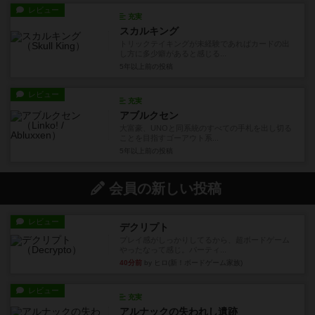
レビュー
充実
スカルキング
トリックテイキングが未経験であればカードの出
し方に多少癖があると感じる...
5年以上前
の投稿
レビュー
充実
アブルクセン
大富豪、UNOと同系統のすべての手札を出し切る
ことを目指すゴーアウト系...
5年以上前
の投稿
会員の新しい投稿
レビュー
デクリプト
プレイ感がしっかりしてるから、超ボードゲーム
やったなって感じ。パーティ...
40分前
by ヒロ(新！ボードゲーム家族)
レビュー
充実
アルナックの失われし遺跡