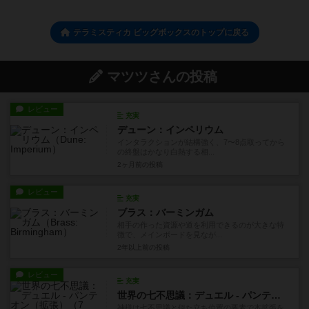
テラミスティカ ビッグボックスのトップに戻る
マツツさんの投稿
レビュー
充実
デューン：インペリウム
インタラクションが結構強く、7〜8点取ってから
の終盤はかなり白熱する相...
2ヶ月前
の投稿
レビュー
充実
ブラス：バーミンガム
相手の作った資源や道を利用できるのが大きな特
徴で、メインボードを見なが...
2年以上前
の投稿
レビュー
充実
世界の七不思議：デュエル - パンテオン（拡張）
神様は七不思議と似た立ち位置の要素で本拡張を