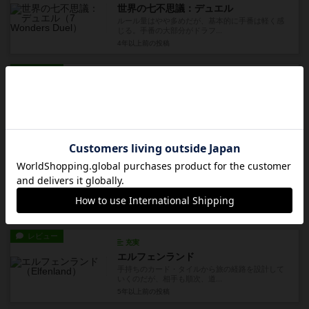
世界の七不思議：デュエル
ルール量はやや多めだが、基本的に手番は軽く感
じる。手番の大部分がドラフ...
4年以上前
の投稿
レビュー
充実
クランズ・オブ・カレドニア
臨時ボーナスを得る機会がこまめにあり、小金を
かき集めてやりくりをするの...
5年弱前
の投稿
レビュー
充実
小早川
弱き者に加勢する小早川のシステムが上手く出来
ていて、単純なルールでも考...
約5年前
の投稿
レビュー
充実
エルフェンランド
手持ちのカード・タイルから旅の経路を設計して
いくのだが、相手も順次、道...
5年以上前
の投稿