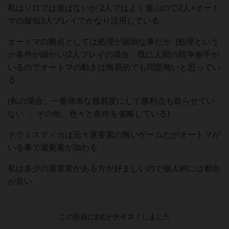
私はソロでは遊ばないが 2人ではよく遊ぶので2人+オート
マの擬似3人プレイでかなり活用している
オートマの難点としては処理が面倒な事だが (処理という
か条件が細かい)2人プレイの場合、既に人間の競争相手が
いるのでオートマの動きは簡易的でも問題無いと思ってい
る
(私の場合、一番簡単な難易度にして勝利点も取らせてい
ない 。その他、色々と条件を省略している)
テラミスティカは元々運要素の無いゲームだがオートマが
いる事で運要素が加わる
私は多少の運要素がある方が好ましいので個人的には都合
が良い
この投稿に
2
名が
ナイス！
しました