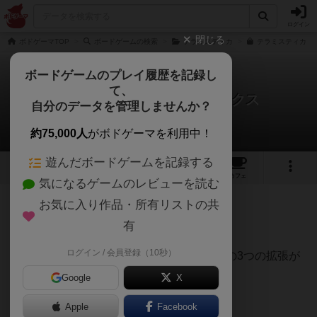
ログイン
閉じる
ボドゲーマTOP
ボードゲームの検索
テラミスティカ
テラミスティカ ビ
ボードゲームのプレイ履歴を記録し
て、
テラミスティカ ビッグボックス
自分のデータを管理しませんか？
マツツさんのレビュー
約75,000人
がボドゲーマを利用中！
遊んだボードゲームを記録する
1
1
6
トップ
画像
動画
レビュー
カフェ
気になるゲームのレビューを読む
お気に入り作品・所有リストの共
333名
2名
0
3ヶ月前
有
ログイン / 会員登録（10秒）
「氷と炎」「商人たち」「オートマソロ」の3つの拡張が
同梱されたビッグボックス
Google
X
Apple
Facebook