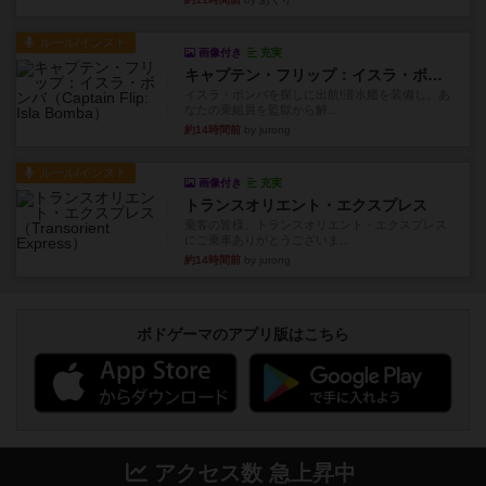
ルール/インスト
画像付き
充実
キャプテン・フリップ：イスラ・ボンバ
イスラ・ボンバを探しに出航!潜水艦を装備し、あ
なたの乗組員を監獄から解...
約14時間前
by jurong
ルール/インスト
画像付き
充実
トランスオリエント・エクスプレス
乗客の皆様、トランスオリエント・エクスプレス
にご乗車ありがとうございま...
約14時間前
by jurong
ボドゲーマのアプリ版はこちら
アクセス数 急上昇中