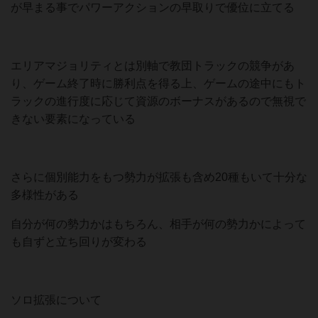
が早まる事でパワーアクションの早取りで優位に立てる
エリアマジョリティとは別軸で教団トラックの競争があ
り、ゲーム終了時に勝利点を得る上、ゲームの途中にもト
ラックの進行度に応じて資源のボーナスがあるので無視で
きない要素になっている
さらに個別能力をもつ勢力が拡張も含め20種もいて十分な
多様性がある
自分が何の勢力かはもちろん、相手が何の勢力かによって
も自ずと立ち回りが変わる
ソロ拡張について