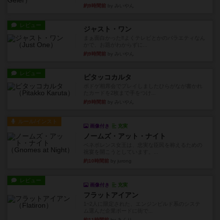
約9時間前
by みいやん
レビュー
ジャスト・ワン
まぁ面白かった‼️よくテレビとかのバラエティなん
かで、お題がわからずに...
約9時間前
by みいやん
レビュー
ピタッコカルタ
ボドゲ相席会でプレイしましたひらがなが書かれ
たカードを2枚まで手をつけ...
約9時間前
by みいやん
ルール/インスト
画像付き
充実
ノームズ・アット・ナイト
ベネボレンス女王は、忠実な臣民を称えるための
祝宴を開こうとしています。...
約10時間前
by jurong
レビュー
画像付き
充実
フラットアイアン
1~2人に限定された、エンジンビルド系のシステ
ム選んだ企業ボードに街で...
約11時間前
by あくり