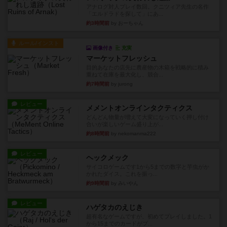
アナログ対人プレイ数回。クニツィア先生の名作
「エルドラドを探して」にあ...
約3時間前
by おーちゃん
ルール/インスト
画像付き
充実
マーケットフレッシュ
目的あなたの店先に農産物の木箱を戦略的に積み
重ねて在庫を最大化し、競合...
約7時間前
by jurong
レビュー
メメントオンラインタクティクス
どんどん物量が増えて大変になっていく押し付け
合いが楽しいゲーム盛り上が...
約8時間前
by nekomanma222
レビュー
ヘックメック
サイコロゲームです1から5までの数字と芋虫がか
かれたダイス。これを振っ...
約9時間前
by みいやん
レビュー
ハゲタカのえじき
超有名なゲームですが、初めてプレイしました。1
から15までのカードがプ...