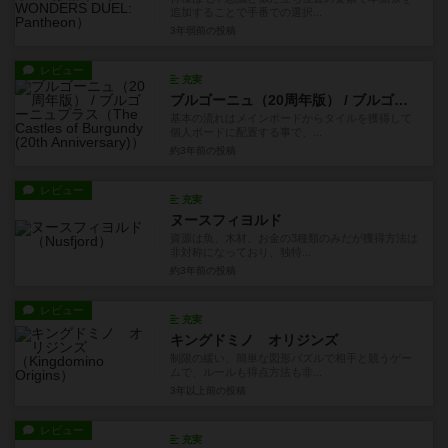
追加することで手番での選択...
3年弱前
の投稿
レビュー
充実
ブルゴーニュ（20周年版） / ブルゴーニュプラス
基本の流れはメインボードからタイルを獲得して
個人ボードに配置する事で、...
約3年前
の投稿
レビュー
充実
ヌースフィヨルド
資源は魚、木材、お金の3種類のみだが獲得方法は
非対称になっており、独特...
約3年前
の投稿
レビュー
充実
キングドミノ オリジンズ
制限の緩い、簡単な図形パズルで相手と競うゲー
ムで、ルールも得点方法も非...
3年以上前
の投稿
レビュー
充実