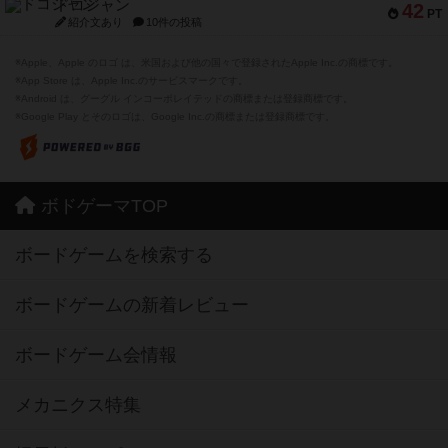
ドコジャン
42
PT
紹介文あり
10件の投稿
※Apple、Apple のロゴ は、米国および他の国々で登録されたApple Inc.の商標です。
※App Store は、Apple Inc.のサービスマークです。
※Android は、グーグル インコーポレイテッドの商標または登録商標です。
※Google Play とそのロゴは、Google Inc.の商標または登録商標です。
ボドゲーマTOP
ボードゲームを検索する
ボードゲームの新着レビュー
ボードゲーム会情報
メカニクス特集