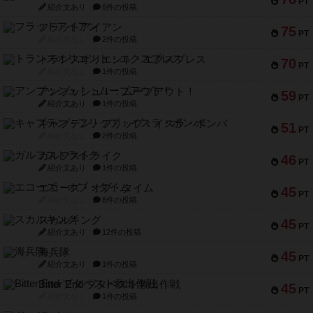
PT
紹介文あり
6件の投稿
フラットアイアン
75
PT
紹介文なし
2件の投稿
トランスオリエント・エクスプレス
70
PT
紹介文なし
1件の投稿
アンブッシュ！：ムーブアウト！
59
PT
紹介文あり
1件の投稿
キャプテン・フリップ：イスラ・ボンバ
51
PT
紹介文なし
2件の投稿
ガルフストライク
46
PT
紹介文あり
1件の投稿
エコーズ・オブ・タイム
45
PT
紹介文なし
8件の投稿
スカルキング
45
PT
紹介文あり
12件の投稿
海兵隊
45
PT
紹介文あり
1件の投稿
Bitter End ブタペスト救出作戦
45
PT
紹介文なし
1件の投稿