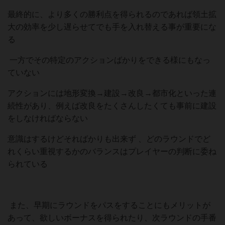
最終的に、より多くの勝利点を得られるのであれば領土拡
大の効率を少し遅らせてでも手を入れ替える事が重要にな
る
一方でその特定のアクションばかりをできる様にもなっ
ていない
アクションには地形変換→建設→改良→都市化といった連
続性があり、例えば改良をたくさんしたくても事前に建設
をしなければならない
意識はするけどそればかりも出来ず 、どのラウンドでど
れくらい重視するかのバランスはプレイヤーの判断に委ね
られている
また、早期にラウンドをパスをすることにもメリットが
あって、欲しいボーナスを得られたり、次ラウンドの手番