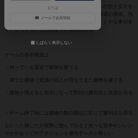
テラミスティカは他者に寄り添いつつ周囲への領土拡大を
または
競い合うエリアマジョリティのゲームで、資源の獲得、地
メールで会員登録
形変換、建設、改良、教団への貢献など色々とやる事が多
く、じっくりとした陣取りが展開される
しばらく表示しない
ゲームの基本構造は
・持っている資源で建物を建てる
・建てた建物で資源の収入が増えてまた建物を建てる
・建物が増えると都市になって即時の勝利点と資源を得る
・ゲーム終了時には建物の数の順位に応じて勝利点を得る
といった感じだが実際に遊んでみると色々な競争やジレン
マががありどのアクションを優先すべきか難しい