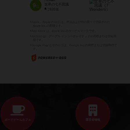
7 Wonders
9
世界の七不思議
位
1920名
※Apple、Apple のロゴ は、米国および他の国々で登録された
Apple Inc.の商標です。
※App Store は、Apple Inc.のサービスマークです。
※Android は、グーグル インコーポレイテッドの商標または登録商
標です。
※Google Play とそのロゴは、Google Inc.の商標または登録商標で
す。
ボードゲームカフェ
運営者情報