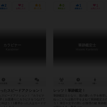
2
2
6
0
1
1
経験あり
お気に入り
持ってる
興味あり
経験あり
お気に入り
カラビナー
筆跡鑑定士
Karabiner
Hisseki Kanteishi
10分前後
6歳～
0件
4～6人
10～15分
8歳～
ったスピードアクション！
レッツ！筆跡鑑定！
たスピードアクション！『カラビナ
筆跡鑑定士となり、親の書いた字を推理し
も早くお題通りにカラビナをつなげて
ねっこたちは親の字をまねて筆跡鑑定士
と叫ぼう！1番早かった人はカードゲ
う！ 筆圧や文字の勢いが推理の鍵 筆跡