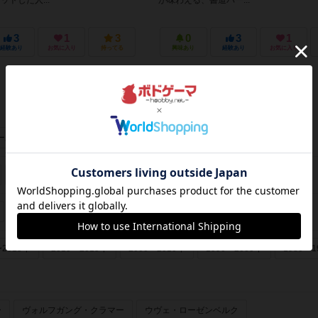
トした人...
が味わえる、書道パー...
3
1
3
0
3
1
経験あり
お気に入り
持ってる
興味あり
経験あり
お気に入り
ーあり
画像あり
フランス年間ゲーム大賞
ゲームマーケット大賞
〜2018年
2010〜2015年
2000〜2010年
1990〜2000年
1980〜1
ー
ヴォルフガング・クラマー
ウヴェ・ローゼンベルク