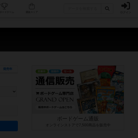
ログイン
カフェ/店舗
人気ボードゲーム
通販ストア
発売年
ます。マニュアルを読む時間や参加者へのルール説明時間は含まれていないため、初めて遊
できるよう、中世ファンタジー・クッキング・海賊同士の対決など、ゲームコンセプトを絞
にボードゲームに慣れている方向けの絞込機能です。例えば「ダイスロール」はランダム値
ボードゲーム通販
オンラインストアで7,500商品を販売中