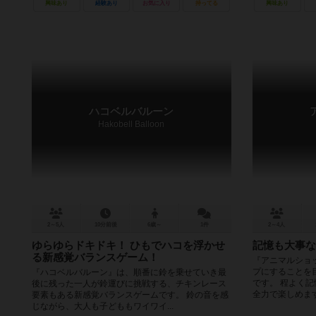
興味あり
経験あり
お気に入り
持ってる
興味あり
ハコベルバルーン
Hakobell Balloon
2～5人
10分前後
6歳～
1件
2～4人
ゆらゆらドキドキ！ ひもでハコを浮かせ
記憶も大事な
る新感覚バランスゲーム！
『アニマルショ
プにすることを
『ハコベルバルーン』は、順番に鈴を乗せていき最
です。 程よく
後に残った一人が鈴運びに挑戦する、チキンレース
全力で楽しめます！
要素もある新感覚バランスゲームです。 鈴の音を感
じながら、大人も子どももワイワイ...