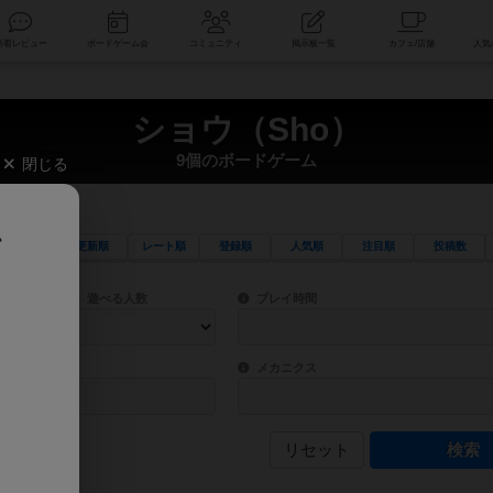
索
新着レビュー
ボードゲーム会
コミュニティ
掲示板一覧
ショウ（Sho）
9個のボードゲーム
閉じる
、
更新順
レート順
登録順
人気順
注目順
投稿数
ワード検索ができます。
検索できます。
プレイ対象人数に含まれるボードゲームを指定します。
目安となる所要時間を指定することができ
遊べる人数
プレイ時間
物などモチーフ・ストーリーを指定することができます。直感的にゲームシステムを理解
ゲーム性を構成するコアシステムです。主
バー
メカニクス
リセット