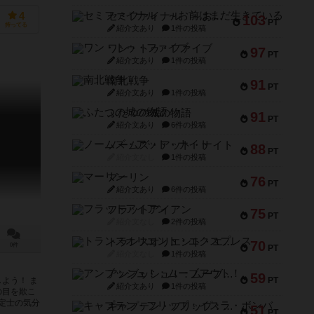
セミファイナル ～お前はまだ生きている～
4
103
PT
持ってる
紹介文あり
1件の投稿
ワン・トゥ・ファイブ
97
PT
紹介文あり
1件の投稿
南北戦争
91
PT
紹介文あり
1件の投稿
ふたつの城の物語
91
PT
紹介文あり
6件の投稿
ノームズ・アット・ナイト
88
PT
紹介文なし
1件の投稿
マーリン
76
PT
紹介文あり
6件の投稿
フラットアイアン
75
PT
紹介文なし
2件の投稿
トランスオリエント・エクスプレス
70
0件
PT
紹介文なし
1件の投稿
アンブッシュ！：ムーブアウト！
59
PT
よう！ ま
紹介文あり
1件の投稿
の目を欺こ
鑑定士の気分
キャプテン・フリップ：イスラ・ボンバ
51
PT