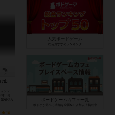
人気ボードゲーム
総合おすすめランキング
1件
け出
ションゲー
間10分！
ボードゲームカフェ一覧
\ 空模様カ
ボドゲが遊べる店舗を全国500店舗以上掲載中
16