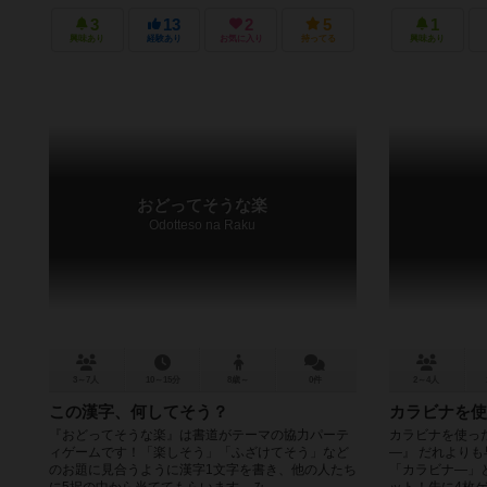
3
13
2
5
1
興味あり
経験あり
お気に入り
持ってる
興味あり
おどってそうな楽
Odotteso na Raku
3～7人
10～15分
8歳～
0件
2～4人
この漢字、何してそう？
カラビナを使
『おどってそうな楽』は書道がテーマの協力パーテ
カラビナを使っ
ィゲームです！「楽しそう」「ふざけてそう」など
―』 だれより
のお題に見合うように漢字1文字を書き、他の人たち
「カラビナ―」