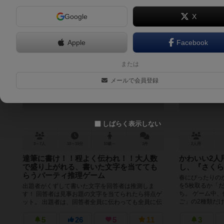
Google
X
Apple
Facebook
達筆すぎて分かりません！
または
Tappitsusugite Wakarimasen!
メールで会員登録
6.1
しばらく表示しない
3～7人
10～15分
10歳～
1件
2人用
達筆に書け！！程よく伝われ！！大人数
かわいい2人
で盛り上がれる、書いた文字を当てても
し、『さくら
らうパーティ推理ゲーム
春にぴったりの
を5枚取るか「
出題者がくずして書いた文字を回答者は推測しま
ち。 ゲーム中
す！ 回答者は見事お題の文字を当てられたら得点ゲ
ご」の2種類だけで
ット。 出題者は、回答者全員に伝わっても全員に伝
わらなくても得点が入りません、...
5
26
5
11
3