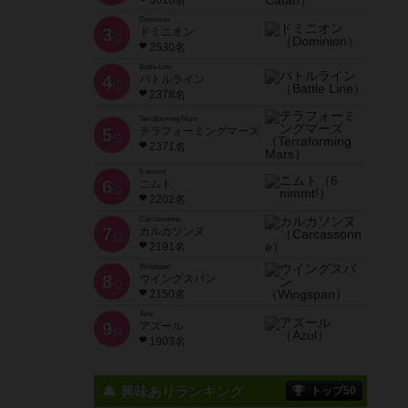
3616名
Dominion
3
ドミニオン
位
2530名
Battle Line
4
バトルライン
位
2378名
Terraforming Mars
5
テラフォーミングマーズ
位
2371名
6 nimmt!
6
ニムト
位
2202名
Carcassonne
7
カルカソンヌ
位
2191名
Wingspan
8
ウイングスパン
位
2150名
Azul
9
アズール
位
1903名
興味ありランキング
トップ50