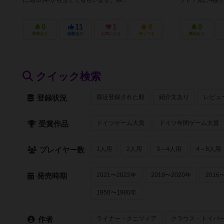
に5択の中から当ててもらいます。み...
ット！先に4枚ゲッ
0
11
1
8
0
興味あり
経験あり
お気に入り
持ってる
興味あり
クイック検索
最近登録された順
紹介文あり
レビュ
登録状況
ドイツゲーム大賞
ドイツ年間ゲーム大賞
受賞作品
1人用
2人用
3～4人用
4～8人用
プレイヤー数
2021〜2022年
2019〜2020年
2016
発売時期
1950〜1980年
ライナー・クニツィア
クラウス・トイバ
作者