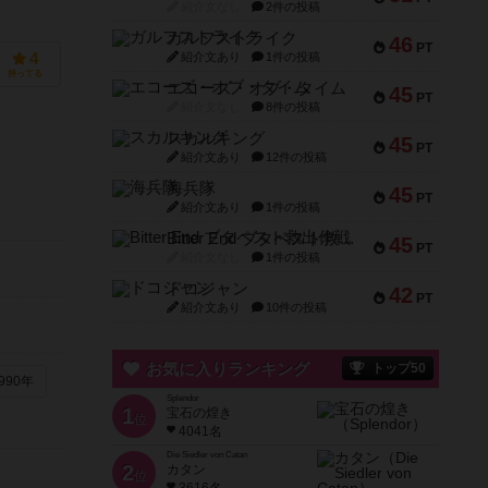
紹介文なし
2件の投稿
ガルフストライク
46
PT
紹介文あり
1件の投稿
4
持ってる
エコーズ・オブ・タイム
45
PT
紹介文なし
8件の投稿
スカルキング
45
PT
紹介文あり
12件の投稿
海兵隊
45
PT
紹介文あり
1件の投稿
Bitter End ブタペスト救出作戦
45
PT
紹介文なし
1件の投稿
ドコジャン
42
PT
紹介文あり
10件の投稿
お気に入りランキング
トップ50
990年
Splendor
1
宝石の煌き
位
4041名
Die Siedler von Catan
2
カタン
位