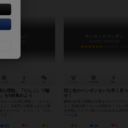
さくらだんご
サンセットペンギン
Sakura dango
SUNSET PENGUIN
6.1
3～5分
8歳～
1件
2～6人
10分前後
6歳～
用心理戦。『だんご』で騙
同じ色のペンギンをいち早く見つ
』を5枚集めよう
せ！
かわいい2人用心理戦！ 「さくら」
瞬時の計算と判断が大事なスピードアク
だんご」を相手に3枚取らせたら勝
ム！ 準備10秒！ルール説明1分！プレイ時
、使うカードは「さくら」と「だん
お手軽にワイワイ盛り上がれますよ\(//∇//)
す！ ...
ードを加...
13
4
7
5
14
4