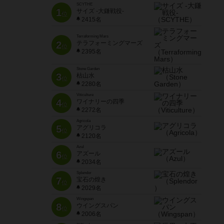
SCYTHE
1
サイズ -大鎌戦役-
位
2415名
Terraforming Mars
2
テラフォーミングマーズ
位
2395名
Stone Garden
3
枯山水
位
2280名
Viticulture
4
ワイナリーの四季
位
2272名
Agricola
5
アグリコラ
位
2120名
Azul
6
アズール
位
2034名
Splendor
7
宝石の煌き
位
2029名
Wingspan
8
ウイングスパン
位
2006名