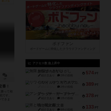
持ってる
ボドファン
ボードゲームに特化したクラウドファンディング
アクセス数 急上昇中
無限まちがいさがし
574
PT
紹介文あり
2件の投稿
1件
リワイルド：サウスアメリカ
389
PT
定番！
紹介文なし
2件の投稿
に勝って相
アンダー・ザ・テーブラー
378
戦です。
PT
紹介文あり
1件の投稿
ができま
宵と暁の呪文書
133
PT
紹介文あり
8件の投稿