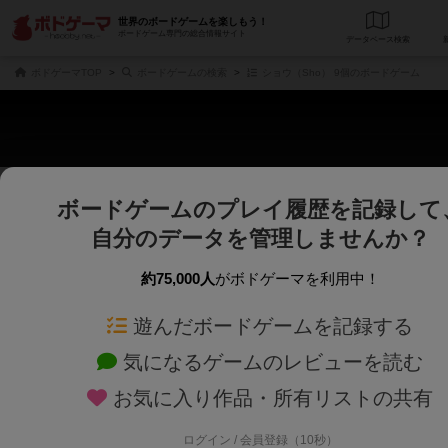
世界のボードゲームを楽しもう！
ボードゲーム専門の総合情報サイト
データベース
検
ボドゲーマTOP
ボードゲームの検索
ショウ（Sho） 9個のボードゲーム
ボードゲームのプレイ履歴を記録して
さくさく表示
じっくり表示
自分のデータを管理しませんか？
商品名、商品説明文、デザイナー名、テーマ名、メカニクス名を対象にフリー
ゲームデザイナー名を指定して
フリーワード
ゲームデザイナー
約75,000人
がボドゲーマを利用中！
遊んだボードゲームを記録する
対象年齢を指定します。
世界観や登場人
対象年齢
テーマ/フレー
気になるゲームのレビューを読む
お気に入り作品・所有リストの共有
ログイン / 会員登録（10秒）