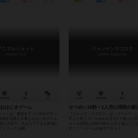
経験あり
お気に入り
持ってる
興味あり
経験あり
お気に入り
アニマルショット
ジャンケンスゴロク
Animal Shot
Janken Sugoroku
10分前後
6歳～
1件
2人用
10分前後
8歳～
おはじきゲーム
せつめい10秒！2人用心理戦の新
ット』は、盤面をすべて自分のチッ
『ジャンケンスゴロク』は、ジャンケン
目指す記憶も大事なおはじきゲーム
手より早くゴールをめざす2人で遊ぶ心理
記憶も大切で、大人も子どもも対等に
ルール説明は10秒で終わりすぐ遊ぶこと
 入ってる動...
す！！！ ゲームの途中でゲット...