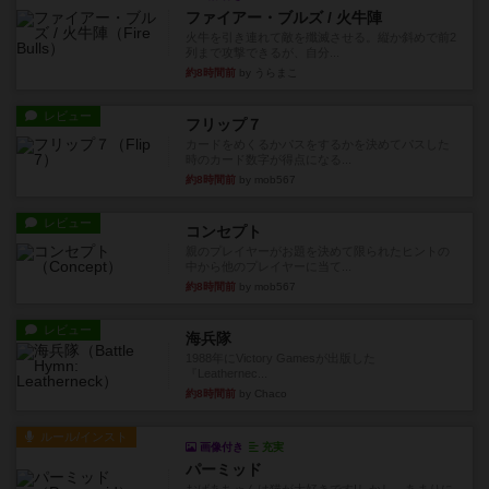
ファイアー・ブルズ / 火牛陣
火牛を引き連れて敵を殲滅させる。縦か斜めで前2
列まで攻撃できるが、自分...
約8時間前
by うらまこ
レビュー
フリップ７
カードをめくるかパスをするかを決めてパスした
時のカード数字が得点になる...
約8時間前
by mob567
レビュー
コンセプト
親のプレイヤーがお題を決めて限られたヒントの
中から他のプレイヤーに当て...
約8時間前
by mob567
レビュー
海兵隊
1988年にVictory Gamesが出版した
『Leathernec...
約8時間前
by Chaco
ルール/インスト
画像付き
充実
パーミッド