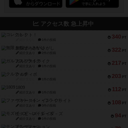
アクセス数 急上昇中
コレクト！
340
PT
紹介文なし
1件の投稿
無限まちがいさがし
322
PT
紹介文あり
2件の投稿
ガルフストライク
217
PT
紹介文あり
1件の投稿
クルティボ
203
PT
紹介文なし
1件の投稿
1809
112
PT
紹介文あり
1件の投稿
ファースト・イン・フライト
108
PT
紹介文あり
3件の投稿
モズビ－ズ・レイダ－ズ
94
PT
紹介文あり
1件の投稿
テンプテーション