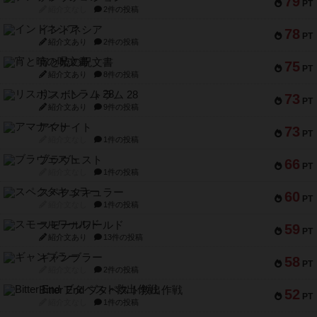
79
PT
紹介文なし
2件の投稿
インドネシア
78
PT
紹介文あり
2件の投稿
宵と暁の呪文書
75
PT
紹介文あり
8件の投稿
リスボン・トラム 28
73
PT
紹介文あり
9件の投稿
アマナイト
73
PT
紹介文なし
1件の投稿
ブラヴェスト
66
PT
紹介文なし
1件の投稿
スペクタキュラー
60
PT
紹介文なし
1件の投稿
スモールワールド
59
PT
紹介文あり
13件の投稿
ギャンブラー
58
PT
紹介文なし
2件の投稿
Bitter End ブタペスト救出作戦
52
PT
紹介文なし
1件の投稿