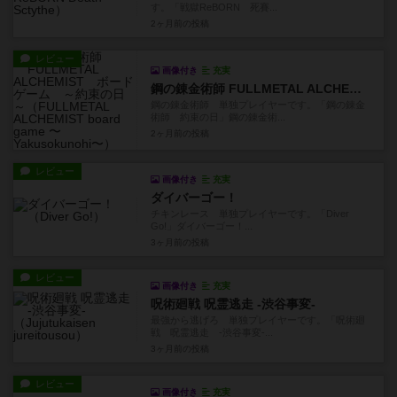
す。「戦獄ReBORN 死賽...
2ヶ月前
の投稿
レビュー
画像付き
充実
鋼の錬金術師 FULLMETAL ALCHEMIST ボードゲーム ～約束の日～
鋼の錬金術師 単独プレイヤーです。「鋼の錬金
術師 約束の日」鋼の錬金術...
2ヶ月前
の投稿
レビュー
画像付き
充実
ダイバーゴー！
チキンレース 単独プレイヤーです。「Diver
Go!」ダイバーゴー！...
3ヶ月前
の投稿
レビュー
画像付き
充実
呪術廻戦 呪霊逃走 -渋谷事変-
最強から逃げろ 単独プレイヤーです。「呪術廻
戦 呪霊逃走 -渋谷事変-...
3ヶ月前
の投稿
レビュー
画像付き
充実