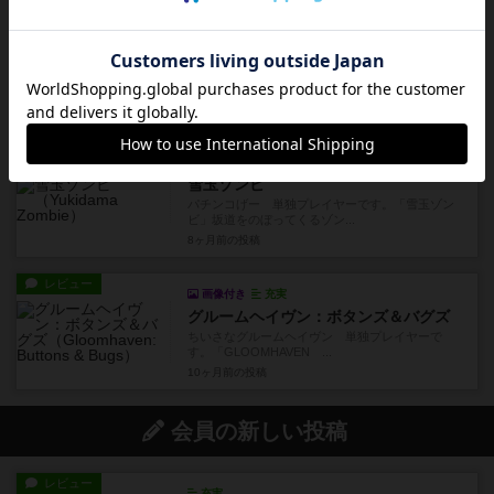
レビュー
画像付き
充実
人が消える街
推理ブック 単独プレイヤーです。「ミステリー
写真種 人が消える街」スク...
7ヶ月前
の投稿
レビュー
画像付き
充実
雪玉ゾンビ
パチンコげー 単独プレイヤーです。「雪玉ゾン
ビ」坂道をのぼってくるゾン...
8ヶ月前
の投稿
レビュー
画像付き
充実
グルームヘイヴン：ボタンズ＆バグズ
ちいさなグルームヘイヴン 単独プレイヤーで
す。「GLOOMHAVEN ...
10ヶ月前
の投稿
会員の新しい投稿
レビュー
充実