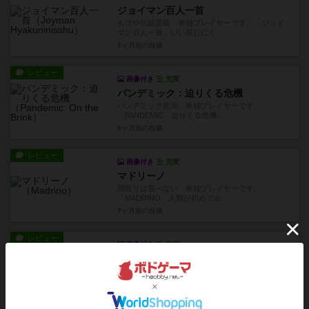
ジョイマン百人一首
もはや伝統芸能 単独プレイヤーです。「ジョイ
マン百人一首」いい感じにく...
4ヶ月前
の投稿
レビュー
画像付き
充実
パンデミック：迫りくる危機
パンデミック拡張 単独プレイヤーです。
「PANDEMIC 迫りくる危機...
6ヶ月前
の投稿
レビュー
画像付き
充実
マドリーノ
間取りは選べない 単独プレイヤーです。
「MADRINO 人類が初めて出...
7ヶ月前
の投稿
レビュー
画像付き
充実
パンデミック：新たなる試練
感染症危機に備える 単独プレイヤーです。
「PANDEMIC パンデミッ...
7ヶ月前
の投稿