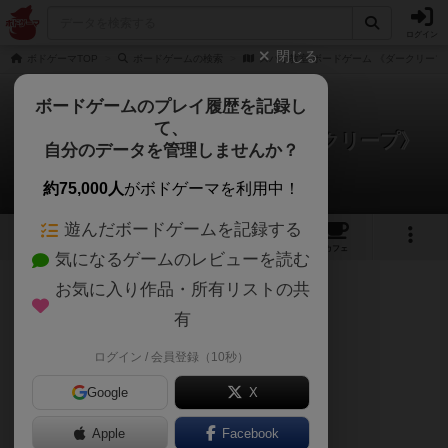
ログイン
閉じる
ボドゲーマTOP
ボードゲームの検索
スパイ教室 ボードゲーム 《ダークリープ
ボードゲームのプレイ履歴を記録し
て、
スパイ教室 ボードゲーム 《ダークリープ》
自分のデータを管理しませんか？
午後くまさんのレビュー
約75,000人
がボドゲーマを利用中！
遊んだボードゲームを記録する
1
1
3
トップ
画像
動画
レビュー
カフェ
気になるゲームのレビューを読む
お気に入り作品・所有リストの共
219名
1名
0
1年以上前
有
ログイン / 会員登録（10秒）
スパイゲーム
Google
X
Apple
Facebook