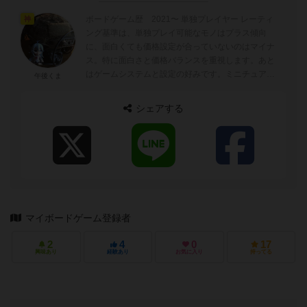
ボードゲーム歴 2021〜 単独プレイヤー レーティ
神
ング基準は、単独プレイ可能なモノはプラス傾向
に、面白くても価格設定が合っていないのはマイナ
ス。特に面白さと価格バランスを重視します。あと
はゲームシステムと設定の好みです。ミニチュアゲ
午後くま
ームが何となく好みで、陽キャ向け...
シェアする
マイボードゲーム登録者
2
4
0
17
興味あり
経験あり
お気に入り
持ってる