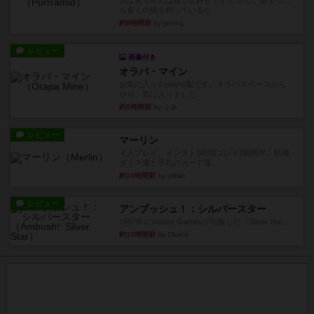
おばあちゃんは猫が大好きです!しかし、あまりに
も多くの猫を飼っているた...
約8時間前
by jurong
レビュー
画像付き
オラパ・マイン
お気に入りのplayte製です。オラパスペースから
やり、気に入りました...
約9時間前
by くみ
レビュー
マーリン
４人プレイ。インスト1時間プレイ2時間半。結構
ダイス運と手札のカード運...
約10時間前
by oliber
レビュー
アンブッシュ！：シルバースター
1987年にVictory Gamesが出版した『Silver Sta...
約10時間前
by Chaco