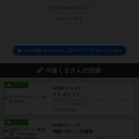
ログイン/会員登録でコメント
ログインする
スパイ教室 ボードゲーム 《ダークリープ》のトップに戻る
午後くまさんの投稿
レビュー
画像付き
充実
イト ポケット
簡易版イト 単独プレイヤーです。「イト ポケ
ット」ITOの簡易版。ガシ...
約2ヶ月前
の投稿
レビュー
画像付き
充実
戦獄リボーン 死賽図
ダイスロールでデスゲーム 単独プレイヤーで