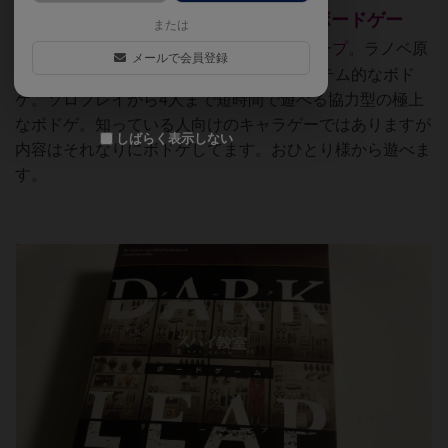
スパイ教室
ボードゲー
単独プレイヤーです。「
または
ム DARK LEAP
」
スパイ教室ダークリープ
。ラノベ原
メールで会員登録
作のアニメ化された流れからのファンアイテム的なボド
ゲ。ソロプレイから4人まで短時間で遊べる協力型の極上
なボドゲ。知っている人向けのキャラゲーではありますが
しばらく表示しない
内容はそれなりにボドゲしてます。おひとり様から遊べま
す。