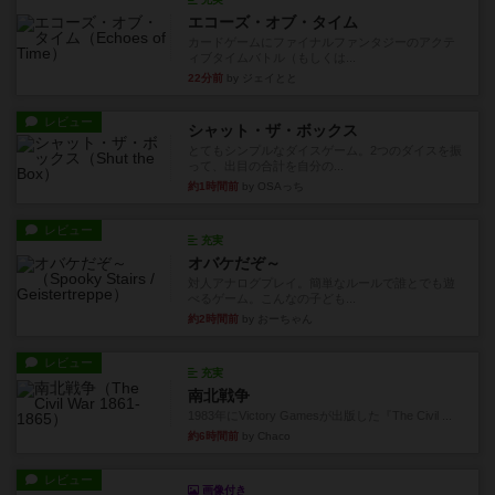
エコーズ・オブ・タイム
カードゲームにファイナルファンタジーのアクテ
ィブタイムバトル（もしくは...
22分前
by ジェイとと
レビュー
シャット・ザ・ボックス
とてもシンプルなダイスゲーム。2つのダイスを振
って、出目の合計を自分の...
約1時間前
by OSAっち
レビュー
充実
オバケだぞ～
対人アナログプレイ。簡単なルールで誰とでも遊
べるゲーム。こんなの子ども...
約2時間前
by おーちゃん
レビュー
充実
南北戦争
1983年にVictory Gamesが出版した『The Civil ...
約6時間前
by Chaco
レビュー
画像付き