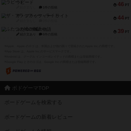
ラピード
46
PT
紹介文なし
1件の投稿
ザ・フラッフィー・ライト
44
PT
紹介文なし
0件の投稿
ふたつの城の物語
39
PT
紹介文あり
6件の投稿
※Apple、Apple のロゴ は、米国および他の国々で登録されたApple Inc.の商標です。
※App Store は、Apple Inc.のサービスマークです。
※Android は、グーグル インコーポレイテッドの商標または登録商標です。
※Google Play とそのロゴは、Google Inc.の商標または登録商標です。
ボドゲーマTOP
ボードゲームを検索する
ボードゲームの新着レビュー