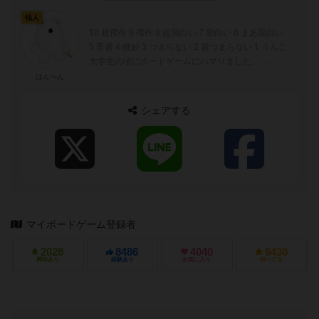
仙人
10 超傑作 9 傑作 8 超面白い 7 面白い 6 まあ面白い
5 普通 4 微妙 3 つまらない 2 超つまらない 1 うんこ
大学生の頃にボードゲームにハマりました。 ...
はんぺん
シェアする
マイボードゲーム登録者
2028
8486
4040
6438
興味あり
経験あり
お気に入り
持ってる