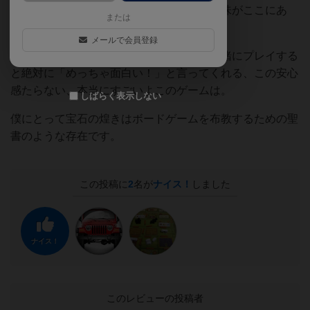
るだけで楽しい、アナログであることの意味がここにあ
または
る。
メールで会員登録
ボードゲームを普段あまり遊ばない人と一緒にプレイする
と絶対に「めっちゃ面白い！」と言ってくれる、この安心
感たらない、本当にすごいよこのゲームは。
しばらく表示しない
僕にとって宝石の煌きはボードゲームを布教するための聖
書のような存在です。
この投稿に
2
名が
ナイス！
しました
ナイス！
このレビューの投稿者