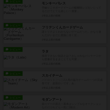
レビュー
モンキーパレス
手触りこそボードゲームの醍醐味レゴをいじって
るだけでとても楽しい！運要...
1年以上前
の投稿
レビュー
フリテンくんカードゲーム
謎トリテよくわからないゲームだった。かなり遊
んだがいまだに真髄に全く近...
1年以上前
の投稿
レビュー
ラタ
保存できない缶詰とは？おしゃれなパッケージか
ら想像するままにとても可愛...
1年以上前
の投稿
レビュー
スカイチーム
パイロットごっこ2人用の協力ゲームの一つの完成
形です、超面白いです。あ...
1年以上前
の投稿
レビュー
モダンアート
競りゲーの原点！基本はシンプルなオークション
なのだけれども一気に2枚出...