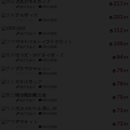
ガルフストライク
217
PT
紹介文あり
1件の投稿
クルティボ
203
PT
紹介文なし
1件の投稿
1809
112
PT
紹介文あり
1件の投稿
ファースト・イン・フライト
108
PT
紹介文あり
3件の投稿
モズビ－ズ・レイダ－ズ
94
PT
紹介文あり
1件の投稿
テンプテーション
79
PT
紹介文なし
2件の投稿
インドネシア
78
PT
紹介文あり
2件の投稿
宵と暁の呪文書
75
PT
紹介文あり
8件の投稿
リスボン・トラム 28
73
PT
紹介文あり
9件の投稿
アマナイト
73
PT
紹介文なし
1件の投稿