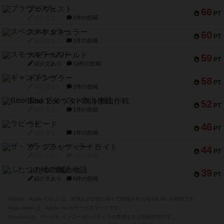
ブラヴェスト
66
PT
紹介文なし
1件の投稿
スペクタキュラー
60
PT
紹介文なし
1件の投稿
スモールワールド
59
PT
紹介文あり
13件の投稿
ギャンブラー
58
PT
紹介文なし
2件の投稿
Bitter End ブタペスト救出作戦
52
PT
紹介文なし
1件の投稿
ラピード
46
PT
紹介文なし
1件の投稿
ザ・フラッフィー・ライト
44
PT
紹介文なし
0件の投稿
ふたつの城の物語
39
PT
紹介文あり
6件の投稿
※Apple、Apple のロゴ は、米国および他の国々で登録されたApple Inc.の商標です。
※App Store は、Apple Inc.のサービスマークです。
※Android は、グーグル インコーポレイテッドの商標または登録商標です。