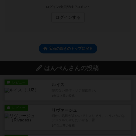
ログイン/会員登録でコメント
ログインする
宝石の煌きのトップに戻る
はんぺんさんの投稿
レビュー
ルイス
隙のない傑作トリテ超面白い。
1年以上前
の投稿
レビュー
リヴァージュ
細かい処理が多いのでミスりそう、こういうのは
デジタルでやりたいかも。冒...
1年以上前
の投稿