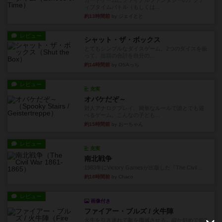
カードゲームにファイナルファンタジーのアクテ
ィブタイムバトル（もしくは...
約13時間前
by ジェイとと
レビュー
シャット・ザ・ボックス
とてもシンプルなダイスゲーム。2つのダイスを振
って、出目の合計を自分の...
約14時間前
by OSAっち
レビュー
充実
オバケだぞ～
対人アナログプレイ。簡単なルールで誰とでも遊
べるゲーム。こんなの子ども...
約15時間前
by おーちゃん
レビュー
充実
南北戦争
1983年にVictory Gamesが出版した『The Civil ...
約18時間前
by Chaco
レビュー
画像付き
ファイアー・ブルズ / 火牛陣
火牛を引き連れて敵を殲滅させる。縦か斜めで前2