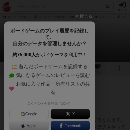
ログイン
閉じる
ボドゲーマTOP
ボードゲームの検索
宝石の煌き
レビュー
はんぺ
ボードゲームのプレイ履歴を記録し
て、
宝石の煌き
自分のデータを管理しませんか？
はんぺんさんのレビュー
約75,000人
がボドゲーマを利用中！
遊んだボードゲームを記録する
69
25
161
430
トップ
画像
動画
レビュー
カフェ
気になるゲームのレビューを読む
お気に入り作品・所有リストの共
424名
2名
0
2年弱前
有
ログイン / 会員登録（10秒）
宝石屋さんごっこ
Google
X
ポーカーチップのような手触りが心を満たしてくれます、
Apple
Facebook
このゲームが大好きな理由のひとつ。ガチャガチャやって