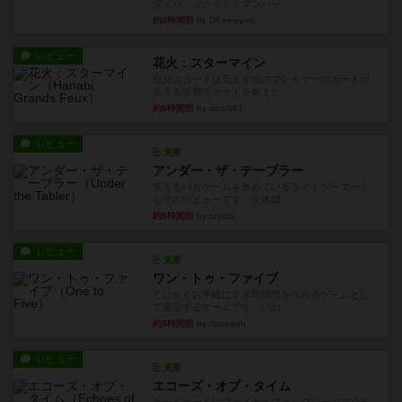
タイパ ☆☆☆☆☆マンハッ...
約4時間前
by DKnewyork
レビュー
花火：スターマイン
自分のカードは見えず他のプレイヤーのカードが
見える状態でカードを教えた...
約6時間前
by mob567
レビュー
充実
アンダー・ザ・テーブラー
笑えるバカゲームを集めているライトゲーマーと
してのレビューです。正体隠...
約8時間前
by toyota
レビュー
充実
ワン・トゥ・ファイブ
とにかくお手軽にすき間時間をうめるゲームとし
て重宝するゲームです。いわ...
約9時間前
by nabekoh
レビュー
充実
エコーズ・オブ・タイム