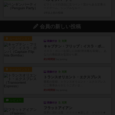
ピラミッドの頂点に立つペン！昔からある定番カ
ードゲーム、シンプルなルー...
1年以上前
の投稿
会員の新しい投稿
ルール/インスト
画像付き
充実
キャプテン・フリップ：イスラ・ボンバ
イスラ・ボンバを探しに出航!潜水艦を装備し、あ
なたの乗組員を監獄から解...
約2時間前
by jurong
ルール/インスト
画像付き
充実
トランスオリエント・エクスプレス
乗客の皆様、トランスオリエント・エクスプレス
にご乗車ありがとうございま...
約3時間前
by jurong
レビュー
画像付き
充実
フラットアイアン
世界に浸れる度 ☆☆☆☆★楽しさ ☆☆☆☆★