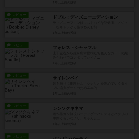
1年以上前
の投稿
レビュー
ドブル：ディズニーエディション
ディズニーファンはマストバイな記念版、メジャ
ーなキャラから誰やねんお前...
1年以上前
の投稿
レビュー
フォレストシャッフル
上下左右から顔を出す動物たち色んなカードの組
み合わせでコンボしてたくさ...
1年以上前
の投稿
レビュー
サイレンベイ
音を頼りに推理せよ！シナリオを進めていくタイ
プの協力ゲームのため基本的...
1年以上前
の投稿
レビュー
シンソクキネマ
著作権ガン無視パーティゲーパロディとパクリの
中間くらいなノリ、ちゃんと...
1年以上前
の投稿
レビュー
ペンギンパーティ