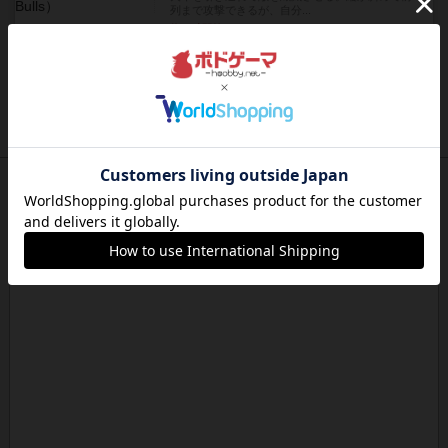
列まで攻撃できるが、自分...
約21時間前
by うらまこ
レビュー
フリップ７
カードをめくるかパスをするかを決めてパスした
時のカード数字が得点になる...
約21時間前
by mob567