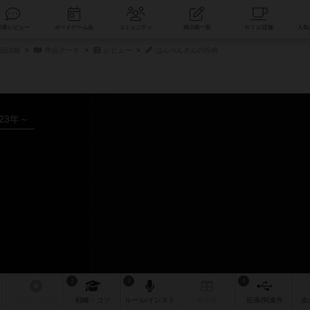
索
新着レビュー
ボードゲーム会
コミュニティ
掲示板一覧
商品詳細
作品データ
レビュー
はんぺんさんの投稿
023年～
2
3
4
リプレイ
日記
戦略
・コツ
ルール
/インスト
掲示板
拡張/関連
作
次