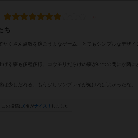
たち
てたくさん点数を稼ごうよなゲーム、とてもシンプルなデザイ
上げる森も多種多様、コウモリだらけの森がいつの間にか隣に
盤は少しだれる、もう少しワンプレイが短ければよかったな。
この投稿に
0
名が
ナイス！
しました