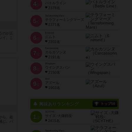
4
バトルライン
位
2378名
Terraforming Mars
5
テラフォーミングマーズ
位
2371名
うのが正
6 nimmt!
6
ニムト
レイ。こ
位
2202名
Carcassonne
7
カルカソンヌ
位
2191名
Wingspan
8
ウイングスパン
位
2150名
Azul
9
アズール
位
1903名
興味ありランキング
トップ50
SCYTHE
1
サイズ -大鎌戦役-
から、超
位
2415名
感じ。パ
Terraforming Mars