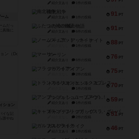
PT
紹介文あり
1件の投稿
南北戦争
91
PT
ゲーム
紹介文あり
1件の投稿
ームだっ
ふたつの城の物語
91
PT
に真髄に
紹介文あり
6件の投稿
ノームズ・アット・ナイト
88
PT
紹介文なし
1件の投稿
マーリン
76
PT
紹介文あり
6件の投稿
フラットアイアン
75
PT
紹介文なし
2件の投稿
トランスオリエント・エクスプレス
70
PT
紹介文なし
1件の投稿
アンブッシュ！：ムーブアウト！
59
PT
紹介文あり
1件の投稿
ィション
キャプテン・フリップ：イスラ・ボンバ
51
バイな記
PT
紹介文なし
2件の投稿
ら誰やね
ガルフストライク
46
PT
紹介文あり
1件の投稿