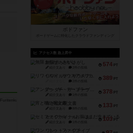
ボドファン
ボードゲームに特化したクラウドファンディング
アクセス数 急上昇中
無限まちがいさがし
574
PT
紹介文あり
2件の投稿
リワイルド：サウスアメリカ
389
PT
紹介文なし
2件の投稿
アンダー・ザ・テーブラー
378
PT
紹介文あり
1件の投稿
宵と暁の呪文書
133
PT
紹介文あり
8件の投稿
セミファイナル ～お前はまだ生きている～
103
PT
紹介文あり
1件の投稿
ワン・トゥ・ファイブ
97