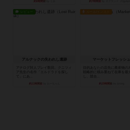
約6時間前
by くみ
約7時間前
by オグランド（Ogulan
レビュー
ルール/インスト
アルナックの失われし遺跡
マーケットフレッシ
アナログ対人プレイ数回。クニツィ
目的あなたの店先に農産物の
ア先生の名作「エルドラドを探し
戦略的に積み重ねて在庫を最
て」にあ...
し、競合...
約11時間前
by おーちゃん
約15時間前
by jurong