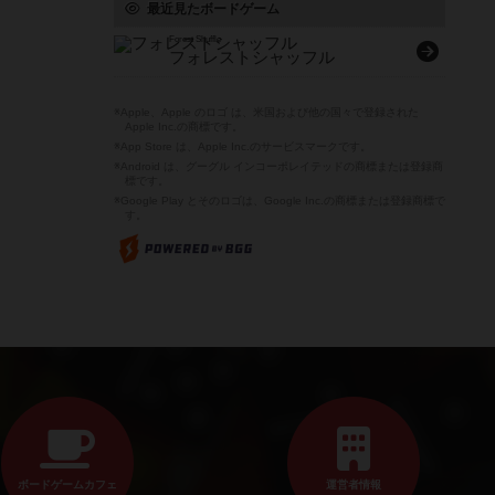
最近見たボードゲーム
Forest Shuffle
フォレストシャッフル
※Apple、Apple のロゴ は、米国および他の国々で登録された
Apple Inc.の商標です。
※App Store は、Apple Inc.のサービスマークです。
※Android は、グーグル インコーポレイテッドの商標または登録商
標です。
※Google Play とそのロゴは、Google Inc.の商標または登録商標で
す。
ボードゲームカフェ
運営者情報