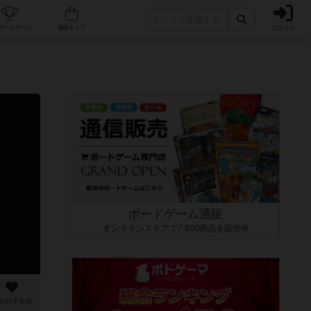
ログイン
カフェ/店舗
人気ボードゲーム
通販ストア
ボードゲーム通販
オンラインストアで7,500商品を販売中
のおすすめ