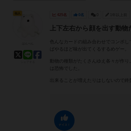
仙人
425名
0名
0
1年以上前
上下左右から顔を出す動物
色んなカードの組み合わせでコンボし
はんぺん
ばやるほど味が出てくるするめゲー。
動物の種類がたくさんゆえ各々が作り
シェアする
は恐怖でした。
出来ることが増えたりはしないので終
ナイス！