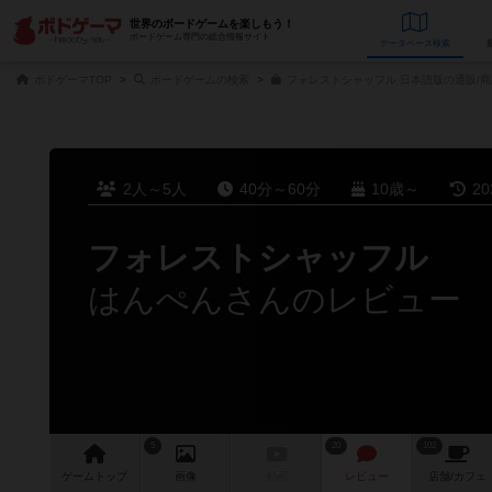
世界のボードゲームを楽しもう！
ボードゲーム専門の総合情報サイト
データベース
検
ボドゲーマTOP
ボードゲームの検索
フォレストシャッフル 日本語版の通販/
2人～5人
40分～60分
10歳～
2
フォレストシャッフル
はんぺんさんのレビュー
5
20
102
ゲーム
トップ
画像
動画
レビュー
店舗/
カフェ