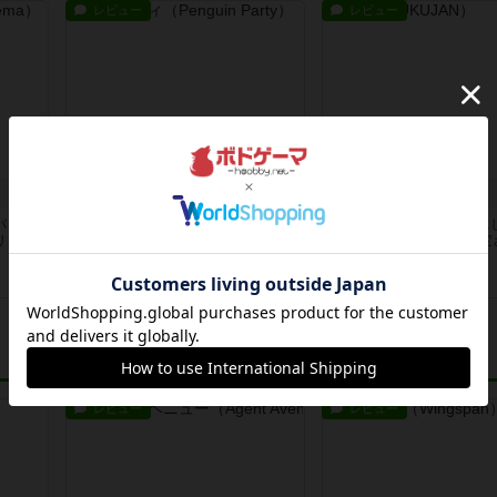
レビュー
レビュー
ペンギンパーティ
九九ジャン
パロデ
ピラミッドの頂点に立つペン！昔か
掛け算✖️麻雀超シンプルに
リ、ち
らある定番カードゲーム、シンプル
ミニ麻雀、役を覚える大変
なルー...
を始...
1年以上前
の投稿
1年以上前
の投稿
レビュー
レビュー