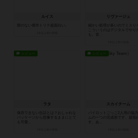
ルイス
リヴァージュ
隙のない傑作トリテ超面白い。
細かい処理が多いのでミスり
こういうのはデジタルでやり
1年以上前
の投稿
も。冒...
1年以上前
の投稿
レビュー
レビュー
ラタ
スカイチーム
保存できない缶詰とは？おしゃれな
パイロットごっこ2人用の協
パッケージから想像するままにとて
ムの一つの完成形です、超面
も可愛...
す。あ...
1年以上前
の投稿
1年以上前
の投稿