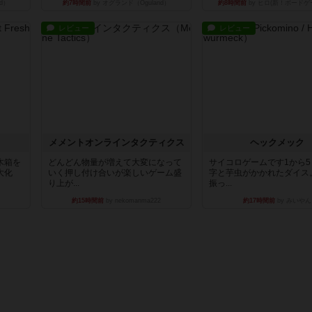
d）
約7時間前
by オグランド（Oguland）
約8時間前
by ヒロ(新！ボードゲ
レビュー
レビュー
ュ
メメントオンラインタクティクス
ヘックメック
木箱を
どんどん物量が増えて大変になって
サイコロゲームです1から
大化
いく押し付け合いが楽しいゲーム盛
字と芋虫がかかれたダイス
り上が...
振っ...
約15時間前
by nekomanma222
約17時間前
by みいやん