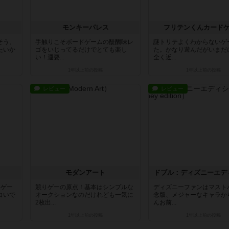
モンキーパレス
フリテンくんカード
そう、
手触りこそボードゲームの醍醐味レ
謎トリテよくわからないゲ
たいか
ゴをいじってるだけでとても楽し
た。かなり遊んだがいまだ
い！運要...
全く近...
1年以上前
の投稿
1年以上前
の投稿
レビュー
レビュー
モダンアート
ドブル：ディズニーエデ
力ゲー
競りゲーの原点！基本はシンプルな
ディズニーファンはマスト
白いで
オークションなのだけれども一気に
念版、メジャーなキャラか
2枚出...
んお前...
1年以上前
の投稿
1年以上前
の投稿