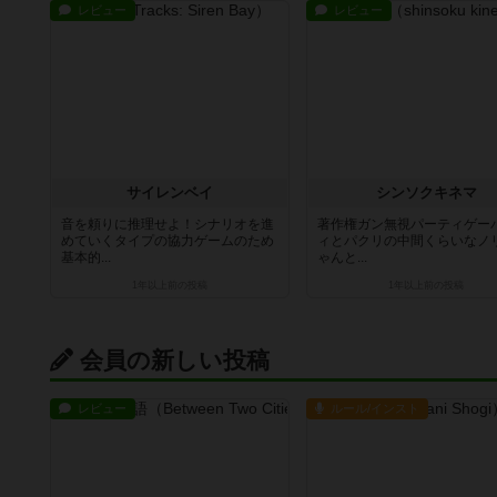
レビュー
レビュー
サイレンベイ
シンソクキネマ
音を頼りに推理せよ！シナリオを進
著作権ガン無視パーティゲー
めていくタイプの協力ゲームのため
ィとパクリの中間くらいなノ
基本的...
ゃんと...
1年以上前
の投稿
1年以上前
の投稿
会員の新しい投稿
レビュー
ルール/インスト