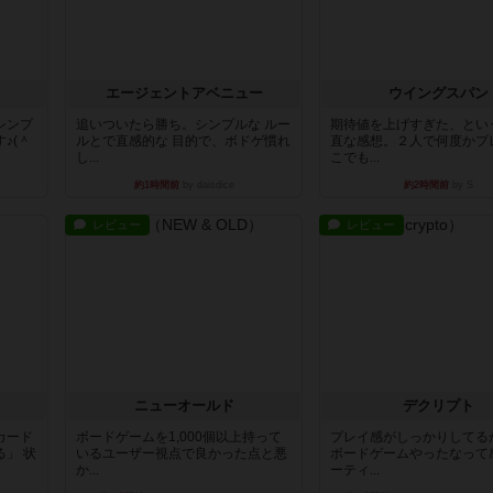
エージェントアベニュー
ウイングスパン
シンプ
追いついたら勝ち。シンプルな ルー
期待値を上げすぎた、とい
♪(＾
ルとで直感的な 目的で、ボドゲ慣れ
直な感想。２人で何度かプ
し...
こでも...
約1時間前
by daisdice
約2時間前
by S
レビュー
レビュー
ニューオールド
デクリプト
カード
ボードゲームを1,000個以上持って
プレイ感がしっかりしてる
」 状
いるユーザー視点で良かった点と悪
ボードゲームやったなって
か...
ーティ...