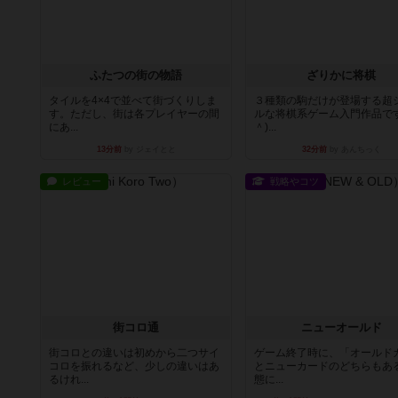
ふたつの街の物語
ざりかに将棋
タイルを4×4で並べて街づくりしま
３種類の駒だけが登場する超
す。ただし、街は各プレイヤーの間
ルな将棋系ゲーム入門作品です
にあ...
＾)...
13分前
by ジェイとと
32分前
by あんちっく
レビュー
戦略やコツ
街コロ通
ニューオールド
街コロとの違いは初めから二つサイ
ゲーム終了時に、「オールド
コロを振れるなど、少しの違いはあ
とニューカードのどちらもある
るけれ...
態に...