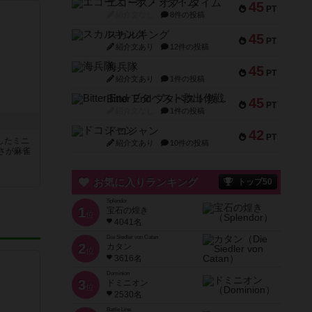
エコーズ・オブ・タイム
45
PT
紹介文なし
8件の投稿
スカルキング
45
PT
紹介文あり
12件の投稿
海兵隊
45
PT
紹介文あり
1件の投稿
Bitter End ブタペスト救出作戦
45
PT
紹介文なし
1件の投稿
ドコジャン
42
PT
したミニ
紹介文あり
10件の投稿
さが麻雀
お気に入りランキング
トップ50
Splendor
1
宝石の煌き
位
4041名
Die Siedler von Catan
2
カタン
位
3616名
Dominion
3
ドミニオン
位
2530名
Battle Line