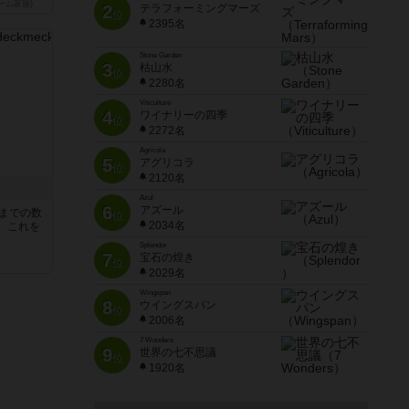
ーム家族)
2
テラフォーミングマーズ
位
2395名
Stone Garden
3
枯山水
位
2280名
Viticulture
4
ワイナリーの四季
位
2272名
Agricola
5
アグリコラ
位
2120名
Azul
6
アズール
5までの数
位
2034名
。これを
Splendor
7
宝石の煌き
位
2029名
Wingspan
8
ウイングスパン
位
2006名
7 Wonders
9
世界の七不思議
位
1920名