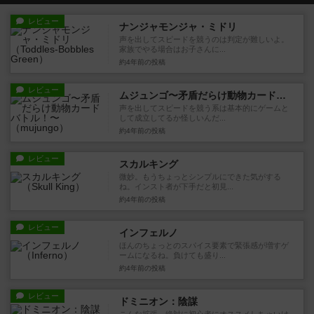
レビュー
ナンジャモンジャ・ミドリ
声を出してスピードを競うのは判定が難しいよ。
家族でやる場合はお子さんに...
約4年前
の投稿
レビュー
ムジュンゴ〜矛盾だらけ動物カードバトル！〜
声を出してスピードを競う系は基本的にゲームと
して成立してるか怪しいんだ...
約4年前
の投稿
レビュー
スカルキング
微妙。もうちょっとシンプルにできた気がする
ね。インスト者が下手だと初見...
約4年前
の投稿
レビュー
インフェルノ
ほんのちょっとのスパイス要素で緊張感が増すゲ
ームになるね。負けても盛り...
約4年前
の投稿
レビュー
ドミニオン：陰謀