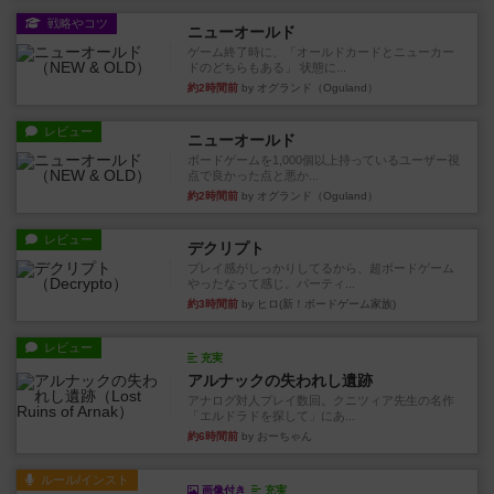
戦略やコツ
ニューオールド
ゲーム終了時に、「オールドカードとニューカー
ドのどちらもある」 状態に...
約2時間前
by オグランド（Oguland）
レビュー
ニューオールド
ボードゲームを1,000個以上持っているユーザー視
点で良かった点と悪か...
約2時間前
by オグランド（Oguland）
レビュー
デクリプト
プレイ感がしっかりしてるから、超ボードゲーム
やったなって感じ。パーティ...
約3時間前
by ヒロ(新！ボードゲーム家族)
レビュー
充実
アルナックの失われし遺跡
アナログ対人プレイ数回。クニツィア先生の名作
「エルドラドを探して」にあ...
約6時間前
by おーちゃん
ルール/インスト
画像付き
充実