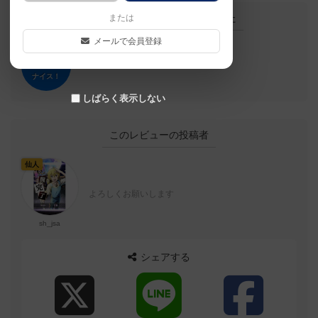
この投稿に
0
名が
ナイス！
しました
または
メールで会員登録
ナイス！
しばらく表示しない
このレビューの投稿者
仙人
よろしくお願いします
sh_jsa
シェアする