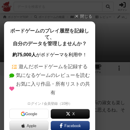
ログイン
閉じる
ボドゲーマTOP
ボードゲームの検索
宝石の煌き
レビュー
sh_j
ボードゲームのプレイ履歴を記録し
て、
宝石の煌き
自分のデータを管理しませんか？
sh_jsaさんのレビュー
約75,000人
がボドゲーマを利用中！
遊んだボードゲームを記録する
69
25
161
430
トップ
画像
動画
レビュー
カフェ
気になるゲームのレビューを読む
お気に入り作品・所有リストの共
233名
0名
0
4年以上前
有
レーティングが非公開に設定されたユーザー
非常に面白い。激しい争いを好まない草食系の淑女も楽し
ログイン / 会員登録（10秒）
めるだろう。ただ、あまりにも後攻が不利に思えるね。そ
Google
X
ういうのを気にしなければ楽しめるはず。
Apple
Facebook