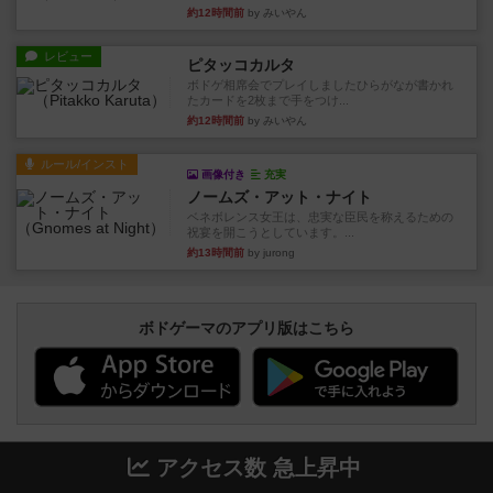
約12時間前
by みいやん
レビュー
ピタッコカルタ
ボドゲ相席会でプレイしましたひらがなが書かれ
たカードを2枚まで手をつけ...
約12時間前
by みいやん
ルール/インスト
画像付き
充実
ノームズ・アット・ナイト
ベネボレンス女王は、忠実な臣民を称えるための
祝宴を開こうとしています。...
約13時間前
by jurong
ボドゲーマのアプリ版はこちら
アクセス数 急上昇中