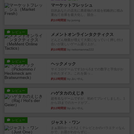
マーケットフレッシュ
目的あなたの店先に農産物の木箱を戦略的に積み
重ねて在庫を最大化し、競合...
約10時間前
by jurong
レビュー
メメントオンラインタクティクス
どんどん物量が増えて大変になっていく押し付け
合いが楽しいゲーム盛り上が...
約10時間前
by nekomanma222
レビュー
ヘックメック
サイコロゲームです1から5までの数字と芋虫がか
かれたダイス。これを振っ...
約12時間前
by みいやん
レビュー
ハゲタカのえじき
超有名なゲームですが、初めてプレイしました。1
から15までのカードがプ...
約12時間前
by みいやん
レビュー
ジャスト・ワン
まぁ面白かった‼️よくテレビとかのバラエティなん
かで、お題がわからずに...