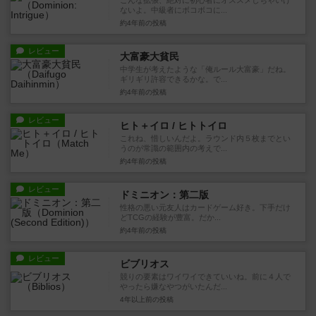
こんな拡張、絶対に初心者にオススメしちゃいけ
ないよ。中級者にボコボコに...
約4年前
の投稿
レビュー
大富豪大貧民
中学生が考えたような「俺ルール大富豪」だね。
ギリギリ許容できるかな。で...
約4年前
の投稿
レビュー
ヒト＋イロ / ヒトトイロ
これね、惜しいんだよ。ラウンド内５枚までとい
うのが常識の範囲内の考えで...
約4年前
の投稿
レビュー
ドミニオン：第二版
性格の悪い元友人はカードゲーム好き。下手だけ
どTCGの経験が豊富。だか...
約4年前
の投稿
レビュー
ビブリオス
競りの要素はワイワイできていいね。前に４人で
やったら嫌なやつがいたんだ...
4年以上前
の投稿