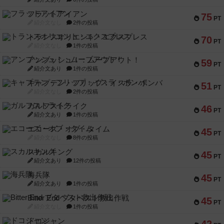
フラットアイアン
75
PT
紹介文なし
2件の投稿
トランスオリエント・エクスプレス
70
PT
紹介文なし
1件の投稿
アンブッシュ！：ムーブアウト！
59
PT
紹介文あり
1件の投稿
キャプテン・フリップ：イスラ・ボンバ
51
PT
紹介文なし
2件の投稿
ガルフストライク
46
PT
紹介文あり
1件の投稿
エコーズ・オブ・タイム
45
PT
紹介文なし
8件の投稿
スカルキング
45
PT
紹介文あり
12件の投稿
海兵隊
45
PT
紹介文あり
1件の投稿
Bitter End ブタペスト救出作戦
45
PT
紹介文なし
1件の投稿
ドコジャン