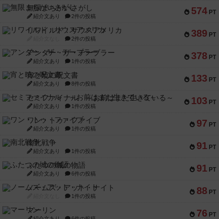
無限まちがいさがし
574
PT
紹介文あり
2件の投稿
リワイルド：サウスアメリカ
389
PT
紹介文なし
2件の投稿
アンダー・ザ・テーブラー
378
PT
紹介文あり
1件の投稿
宵と暁の呪文書
133
PT
紹介文あり
8件の投稿
セミファイナル ～お前はまだ生きている～
103
PT
紹介文あり
1件の投稿
ワン・トゥ・ファイブ
97
PT
紹介文あり
1件の投稿
南北戦争
91
PT
紹介文あり
1件の投稿
ふたつの城の物語
91
PT
紹介文あり
6件の投稿
ノームズ・アット・ナイト
88
PT
紹介文なし
1件の投稿
マーリン
76
PT
紹介文あり
6件の投稿