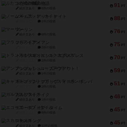
ふたつの城の物語
91
PT
紹介文あり
6件の投稿
ノームズ・アット・ナイト
88
PT
紹介文なし
1件の投稿
マーリン
76
PT
紹介文あり
6件の投稿
フラットアイアン
75
PT
紹介文なし
2件の投稿
トランスオリエント・エクスプレス
70
PT
紹介文なし
1件の投稿
アンブッシュ！：ムーブアウト！
59
PT
紹介文あり
1件の投稿
キャプテン・フリップ：イスラ・ボンバ
51
PT
紹介文なし
2件の投稿
ガルフストライク
46
PT
紹介文あり
1件の投稿
エコーズ・オブ・タイム
45
PT
紹介文なし
8件の投稿
スカルキング
45
PT
紹介文あり
12件の投稿