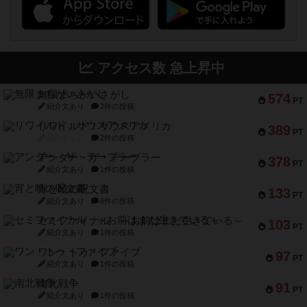
アクセス数 急上昇中
無限まちがいさがし
574
PT
紹介文あり
2件の投稿
リワイルド：サウスアメリカ
389
PT
紹介文なし
2件の投稿
アンダー・ザ・テーブラー
378
PT
紹介文あり
1件の投稿
宵と暁の呪文書
133
PT
紹介文あり
8件の投稿
セミファイナル ～お前はまだ生きている～
103
PT
紹介文あり
1件の投稿
ワン・トゥ・ファイブ
97
PT
紹介文あり
1件の投稿
南北戦争
91
PT
紹介文あり
1件の投稿