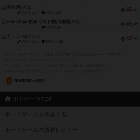
海兵隊
45
PT
紹介文あり
1件の投稿
Bitter End ブタペスト救出作戦
45
PT
紹介文なし
1件の投稿
ドコジャン
42
PT
紹介文あり
10件の投稿
※Apple、Apple のロゴ は、米国および他の国々で登録されたApple Inc.の商標です。
※App Store は、Apple Inc.のサービスマークです。
※Android は、グーグル インコーポレイテッドの商標または登録商標です。
※Google Play とそのロゴは、Google Inc.の商標または登録商標です。
ボドゲーマTOP
ボードゲームを検索する
ボードゲームの新着レビュー