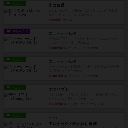
レビュー
街コロ通
街コロとの違いは初めから二つサイコロを振れる
など、少しの違いはあるけれ...
約9時間前
by くみ
戦略やコツ
ニューオールド
ゲーム終了時に、「オールドカードとニューカー
ドのどちらもある」 状態に...
約10時間前
by オグランド（Oguland）
レビュー
ニューオールド
ボードゲームを1,000個以上持っているユーザー視
点で良かった点と悪か...
約10時間前
by オグランド（Oguland）
レビュー
デクリプト
プレイ感がしっかりしてるから、超ボードゲーム
やったなって感じ。パーティ...
約11時間前
by ヒロ(新！ボードゲーム家族)
レビュー
充実
アルナックの失われし遺跡