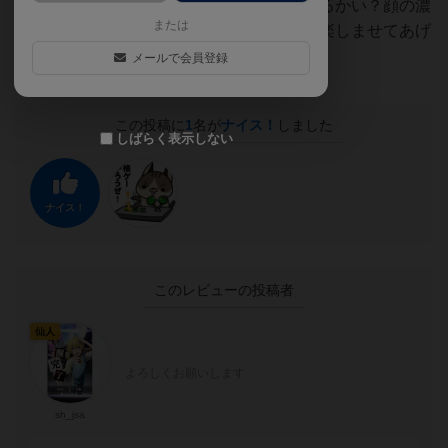
てカードでイカサマされたなあ。覚えているかい？顔の濃
または
いテンパくん。今度はズルなしで戦おう。楽しませてあげ
るよ。
メールで会員登録
この投稿に
1
名が
ナイス！
しました
しばらく表示しない
ナイス！
このレビューの投稿者
仙人
よろしくお願いします
sh_jsa