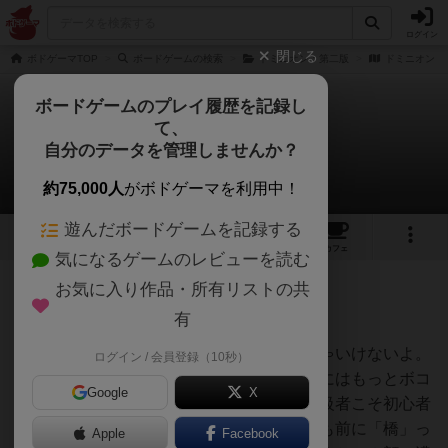
ログイン
閉じる
ボドゲーマTOP
ボードゲームの検索
ドミニオン：第二版
ドミニオン：
ボードゲームのプレイ履歴を記録し
て、
ドミニオン：陰謀
自分のデータを管理しませんか？
sh_jsaさんのレビュー
約75,000人
がボドゲーマを利用中！
遊んだボードゲームを記録する
1
10
202
トップ
画像
動画
レビュー
カフェ
気になるゲームのレビューを読む
お気に入り作品・所有リストの共
376名
1名
0
約4年前
有
レーティングが非公開に設定されたユーザー
こんな拡張、絶対に初心者にオススメしちゃいけないよ。
ログイン / 会員登録（10秒）
中級者にボコボコにされるからね。上級者にはもっとボコ
Google
X
ボコにされると思った？違うんだなあ。上級者こそ初心者
にも楽しめるようにプレイするんだよ。僕も前に「橋」っ
Apple
Facebook