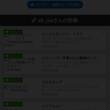
ドミニオン：陰謀のトップに戻る
sh_jsaさんの投稿
レビュー
ナンジャモンジャ・ミドリ
声を出してスピードを競うのは判定が難しいよ。
家族でやる場合はお子さんに...
約4年前
の投稿
レビュー
ムジュンゴ〜矛盾だらけ動物カードバトル！〜
声を出してスピードを競う系は基本的にゲームと
して成立してるか怪しいんだ...
約4年前
の投稿
レビュー
スカルキング
微妙。もうちょっとシンプルにできた気がする
ね。インスト者が下手だと初見...
約4年前
の投稿
レビュー
インフェルノ