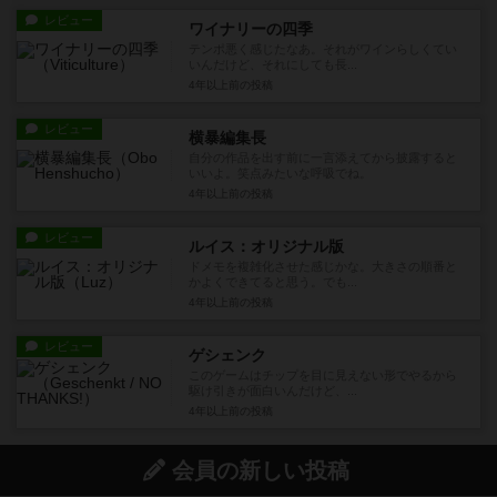
レビュー
ワイナリーの四季
テンポ悪く感じたなあ。それがワインらしくてい
いんだけど、それにしても長...
4年以上前
の投稿
レビュー
横暴編集長
自分の作品を出す前に一言添えてから披露すると
いいよ。笑点みたいな呼吸でね。
4年以上前
の投稿
レビュー
ルイス：オリジナル版
ドメモを複雑化させた感じかな。大きさの順番と
かよくできてると思う。でも...
4年以上前
の投稿
レビュー
ゲシェンク
このゲームはチップを目に見えない形でやるから
駆け引きが面白いんだけど、...
4年以上前
の投稿
会員の新しい投稿