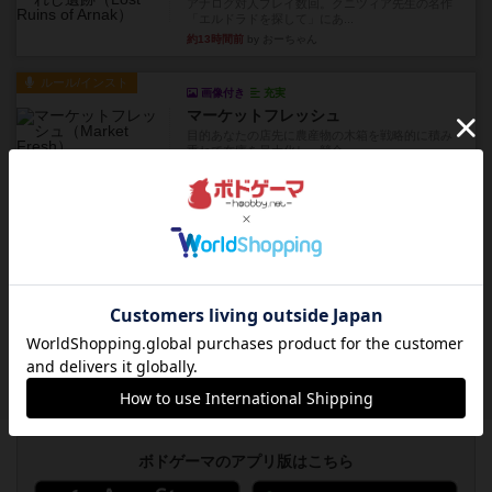
アナログ対人プレイ数回。クニツィア先生の名作
「エルドラドを探して」にあ...
約13時間前
by おーちゃん
ルール/インスト
画像付き
充実
マーケットフレッシュ
目的あなたの店先に農産物の木箱を戦略的に積み
重ねて在庫を最大化し、競合...
約18時間前
by jurong
レビュー
メメントオンラインタクティクス
どんどん物量が増えて大変になっていく押し付け
合いが楽しいゲーム盛り上が...
約18時間前
by nekomanma222
レビュー
ヘックメック
サイコロゲームです1から5までの数字と芋虫がか
かれたダイス。これを振っ...
約20時間前
by みいやん
ボドゲーマのアプリ版はこちら