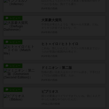
ほんのちょっとのスパイス要素で緊張感が増すゲ
ームになるね。負けても盛り...
約4年前
の投稿
レビュー
大富豪大貧民
中学生が考えたような「俺ルール大富豪」だね。
ギリギリ許容できるかな。で...
約4年前
の投稿
レビュー
ヒト＋イロ / ヒトトイロ
これね、惜しいんだよ。ラウンド内５枚までとい
うのが常識の範囲内の考えで...
約4年前
の投稿
レビュー
ドミニオン：第二版
性格の悪い元友人はカードゲーム好き。下手だけ
どTCGの経験が豊富。だか...
約4年前
の投稿
レビュー
ビブリオス
競りの要素はワイワイできていいね。前に４人で
やったら嫌なやつがいたんだ...
4年以上前
の投稿