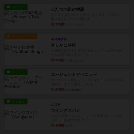
レビュー
ふたつの街の物語
タイルを4×4で並べて街づくりします。ただし、
街は各プレイヤーの間にあ...
約3時間前
by ジェイとと
ルール/インスト
画像付き
ざりかに将棋
３種類の駒だけが登場する超シンプルな将棋系ゲ
ーム入門作品です♪(＾＾)...
約3時間前
by あんちっく
レビュー
エージェントアベニュー
追いついたら勝ち。シンプルなルールと直感的な
目的で、ボドゲ慣れしていな...
約4時間前
by daisdice
レビュー
充実
ウイングスパン
２人で何度かプレイ。ここでも指摘されているよ
うに、一部強力な鳥(カラス...
約4時間前
by S